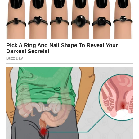
Možete osjetiti snažnu emotivnu povezanost bez puno
riječi.
UNUTRAŠNJI SVIJET: čišćenje
emocija i jačanje intuicije
Iznutra, Ribe prolaze kroz proces emotivnog čišćenja.
Stari osjećaji, brige i unutrašnji tereti polako se
oslobađaju.
Vaša intuicija postaje jasnija i stabilnija. Više ne upijate
sve oko sebe na isti način kao prije, nego počinjete
postavljati granice.
Ovo je vrlo važan period jer vas vraća sebi i vašoj
unutrašnjoj ravnoteži.