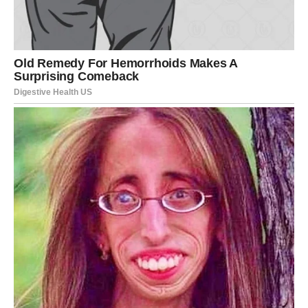
IZAZOVI: preosjetljivost i
povlačenje
Glavni izazov ovog mjeseca je preosjetljivost. Možete
lako upijati tuđe emocije, što vas može iscrpiti ako ne
pazite.