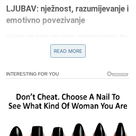
LJUBAV: nježnost, razumijevanje i
emotivno povezivanje
U ljubavi maj donosi vrlo nježnu i emotivnu energiju. Ako
ste u vezi, odnos postaje topliji i iskreniji. Više se osjeća
READ MORE
bliskost, razumijevanje i potreba da se budete podrška
jedno drugom.
Ako je bilo nesporazuma ranije, sada se stvari mogu
smiriti kroz iskren razgovor i emotivno otvaranje.
Ako ste slobodni, maj donosi mogućnost da se pojavi
osoba koja vas emotivno razumije na dubljem nivou. To
nije površna priča, nego nešto što se razvija polako kroz
povjerenje.