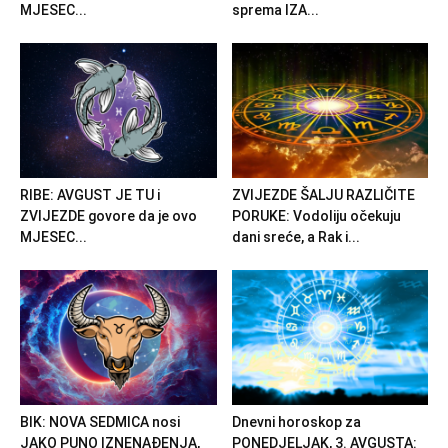
MJESEC...
sprema IZA...
RIBE: AVGUST JE TU i
ZVIJEZDE ŠALJU RAZLIČITE
ZVIJEZDE govore da je ovo
PORUKE: Vodoliju očekuju
MJESEC...
dani sreće, a Rak i...
BIK: NOVA SEDMICA nosi
Dnevni horoskop za
JAKO PUNO IZNENAĐENJA,
PONEDJELJAK, 3. AVGUSTA: