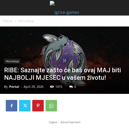
Home
Horoskop
Horoskop
RIBE: Saznajte zašto će baš ovaj MAJ biti
NAJBOLJI MJESEC u vašem životu!
By
Portal
-
April 29, 2026
1415
0
Oglasi - Advertisement