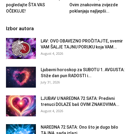
pogledajte ŠTA VAS
Ovim znakovima zvijezde
OČEKUJE!
poklanjaju najljepši...
Izbor autora
LAV: OVO OBAVEZNO PROČITAJTE, svemir
VAM ŠALJE TAJNU PORUKU koja VAM...
August 4, 2026
Ljubavni horoskop za SUBOTU 1. AVGUSTA:
Stiže dan pun RADOSTI i...
July 31, 2026
LJUBAV U NAREDNA 72 SATA: Predivni
trenuci DOLAZE baš OVIM ZNAKOVIMA...
August 4, 2026
NAREDNA 72 SATA: Ono što je dugo bilo
TAJNA, sada izlazi...