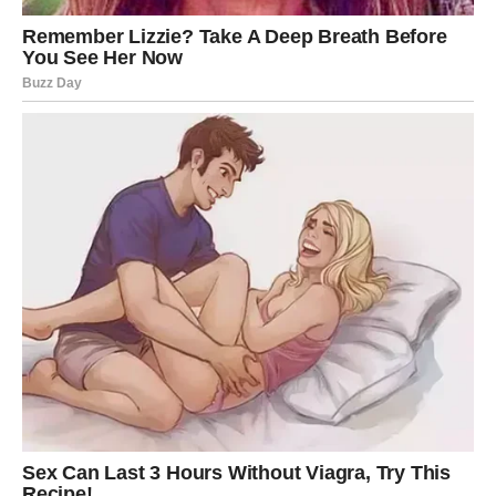
Ponekad ćete imati potrebu da se povučete i budete
sami, što je u redu, ali je važno da ne ostanete predugo
izolovani.
Ključ je u balansu između unutrašnjeg mira i kontakta sa
svijetom.
Za Ribe, maj je mjesec u kojem se emocije smiruju,
intuicija jača i unutrašnji svijet postaje jasniji. Ovo nije
dramatičan period, ali jeste duboko važan jer vas
oslobađa od emocionalnog pritiska.
Ako dozvolite sebi da pustite ono što vas opterećuje,
možete ući u mirniji i stabilniji period.
Ovo je vrijeme u kojem Ribe shvataju da prava snaga nije
u tome da sve osjećaju, nego u tome da znaju kada treba