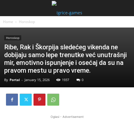
Home
Horoskop
Horoskop
Ribe, Rak i Škorpija sledećeg vikenda ne
dobijaju samo lepe trenutke već unutrašnji
mir, emotivno ispunjenje i osećaj da su na
pravom mestu u pravo vreme.
By
Portal
-
January 15, 2026
1937
0
Oglasi - Advertisement