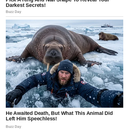
Emotivno, ovo je vikend
dubokog isceljenja
. Sve ono što
te je tiho mučilo, ali nisi pokazivao drugima, sada izlazi na
površinu kako bi konačno izgubilo snagu. Osećaš se jače,
stabilnije i sigurnije u sebe. Ovo je trenutak kada vraćaš
kontrolu nad sopstvenim životom – ali ne kroz borbu, već
kroz jasnoću.
U
ljubavi
, Škorpiju očekuju intenzivni i sudbinski trenuci.
Ako si u vezi, dolazi do produbljivanja odnosa kroz
iskrene razgovore, priznanja ili emotivnu bliskost koja
briše stare sumnje. Ako si slobodan, neko može ući u tvoj
život
naglo, snažno i magnetski
, ostavljajući utisak koji
se ne zaboravlja lako. Ovo nije prolazna energija – ovo je
susret koji ima težinu.