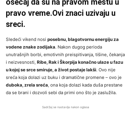
osećaj da su na pravom mestu u
pravo vreme.Ovi znaci uzivaju u
sreci.
Sledeći vikend nosi
posebnu, blagotvornu energiju za
vodene znake zodijaka
. Nakon dugog perioda
unutrašnjih borbi, emotivnih preispitivanja, tišine, čekanja
i neizvesnosti,
Ribe, Rak i Škorpija konačno ulaze u fazu
u kojoj se srce smiruje, a život postaje lakši
. Ovo nije
sreća koja dolazi uz buku i dramatične promene – ovo je
duboka, zrela sreća
, ona koja dolazi kada duša prestane
da se brani i dozvoli sebi da primi ono što je zaslužila.
Sadržaj se nastavlja nakon oglasa