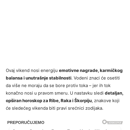
Ovaj vikend nosi energiju
emotivne nagrade, karmičkog
balansa i unutrašnje stabilnosti
. Vodeni znaci će osetiti
da više ne moraju da se bore protiv toka – jer ih tok
konačno nosi u pravom smeru. U nastavku sledi
detaljan,
opširan horoskop za Ribe, Raka i Škorpiju
, znakove koji
će sledećeg vikenda biti pravi srećnici zodijaka.