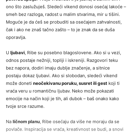
ono što zaslužuješ. Sledeći vikend donosi osećaj lakoće –
smeh bez razloga, radost u malim stvarima, mir u tišini.
Moguće je da ćeš se probuditi sa osećajem zahvalnosti,
čak i ako ne znaš tačno zašto – to je znak da se duša
oporavlja.
U
ljubavi
, Ribe su posebno blagoslovene. Ako si u vezi,
odnos postaje nežniji, topliji i iskreniji. Razgovori teku
bez napora, dodiri imaju dublje značenje, a sitnice
postaju dokaz ljubavi. Ako si slobodan, sledeći vikend
može doneti
neočekivanu poruku, susret ili gest
koji ti
vraća veru u romantičnu ljubav. Neko može pokazati
emocije na način koji je tih, ali dubok – baš onako kako
tvoje srce razume.
Na
ličnom planu
, Ribe osećaju da više ne moraju da se
povlače. Inspiracija se vraća, kreativnost se budi, a snovi