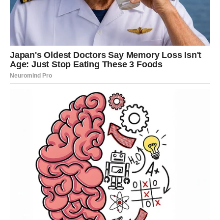
Emocije su i dalje jake, ali sada su
čiste i isceljujuće
.
Moguće su suze – ali to nisu suze bola, već suze radosti,
zahvalnosti i oslobađanja. Rak shvata da nije bio sam ni u
najtežim trenucima, čak i kada je tako izgledalo. Sledeći
vikend donosi potvrdu da je ljubav oko tebe stvarna i
prisutna.
U
porodičnim odnosima
dolazi do smirivanja.
Nesporazumi se razrešavaju, tenzije popuštaju, a toplina
se vraća. Ovo je idealan vikend za zajedničke trenutke,
razgovore bez pritiska i osećaj pripadnosti. Rak ponovo
oseća da ima svoje mesto, svoj krug i svoju sigurnu luku.
Na
ljubavnom planu
, sreća dolazi kroz pažnju, nežnost i
dokaz emocija. Ako si u vezi, partner pokazuje da mu je
stalo – delima, a ne samo rečima. Ako si dugo čekao znak,
potvrdu ili gest, sledeći vikend ga donosi. Ako si