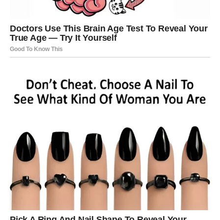
slobodan, moguće je da neko iz okruženja pokaže
interesovanje koje te duboko dira, jer dolazi iskreno i bez
igre.
Rak sledećeg vikenda shvata jednu važnu istinu:
nije
pogrešio što je voleo duboko
. Sreća dolazi onda kada
prestaneš da se braniš od onoga što jesi.
ŠKORPIJA – VIKEND MOĆNOG
PREOKRETA, ISTINE I STRASTI
Za Škorpije sledeći vikend donosi
snažan unutrašnji
preokret
. Ovo je period kada ono što je bilo mutno
postaje jasno, kada sumnje gube moć, a istina – čak i ako
je bolna – donosi olakšanje. Škorpija konačno oseća da
ponovo stoji čvrsto, bez potrebe da se dokazuje ili brani.