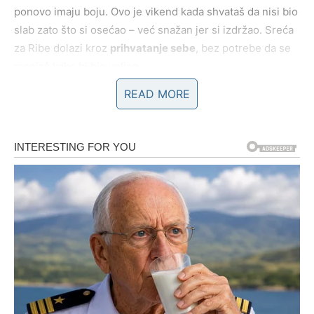
ponovo imaju boju. Ovo je vikend kada shvataš da nisi bio
slab zato što si osećao – već snažan jer si izdržao. Sreća
za Ribe dolazi kroz
prihvatanje sebe
, bez potrebe da se
menjaš kako bi bio voljen.
READ MORE
RAK – VIKEND EMOTIVNOG
OLAKŠANJA, SIGURNOSTI I
SUZA RADOSTI
Rakovi sledećeg vikenda ulaze u period koji se može
opisati jednom rečju –
olakšanje
. Sve ono što te je tištalo,
brinulo i iscrpljivalo polako gubi snagu. Osećaš kao da ti
neko skida teret sa grudi, kao da konačno možeš da dišeš
punim plućima. Ovo je vikend kada
srce pronalazi
sigurnost
, a duša utočište.