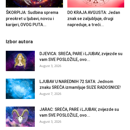
ŠKORPIJA: Sudbina sprema
DO KRAJA AVGUSTA: Jedan
preokret u ljubavi, novcu i
znak se zaljubljuje, drugi
karijeri, OVOG PUTA...
napreduje, a treći...
Izbor autora
DJEVICA: SREĆA, PARE i LJUBAV, zvijezde su
vam SVE POSLOŽILE, ovo...
August 3, 2026
LJUBAV U NAREDNIH 72 SATA: Jednom
znaku SREĆA izmamljuje SUZE RADOSNICE!
August 7, 2026
JARAC: SREĆA, PARE i LJUBAV, zvijezde su
vam SVE POSLOŽILE, ovo...
August 3, 2026