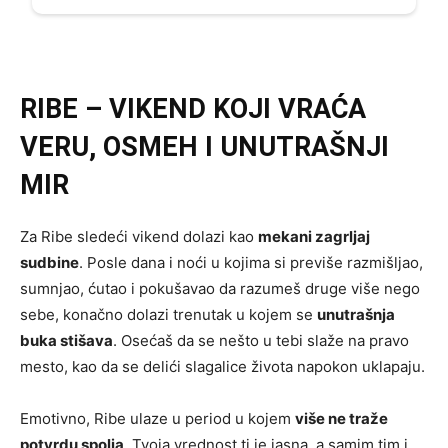
RIBE – VIKEND KOJI VRAĆA
VERU, OSMEH I UNUTRAŠNJI
MIR
Za Ribe sledeći vikend dolazi kao
mekani zagrljaj
sudbine
. Posle dana i noći u kojima si previše razmišljao,
sumnjao, ćutao i pokušavao da razumeš druge više nego
sebe, konačno dolazi trenutak u kojem se
unutrašnja
buka stišava
. Osećaš da se nešto u tebi slaže na pravo
mesto, kao da se delići slagalice života napokon uklapaju.
Emotivno, Ribe ulaze u period u kojem
više ne traže
potvrdu spolja
. Tvoja vrednost ti je jasna, a samim tim i