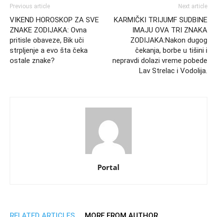
Previous article
Next article
VIKEND HOROSKOP ZA SVE
KARMIČKI TRIJUMF SUDBINE
ZNAKE ZODIJAKA: Ovna
IMAJU OVA TRI ZNAKA
pritisle obaveze, Bik uči
ZODIJAKA:Nakon dugog
strpljenje a evo šta čeka
čekanja, borbe u tišini i
ostale znake?
nepravdi dolazi vreme pobede
Lav Strelac i Vodolija.
Portal
RELATED ARTICLES
MORE FROM AUTHOR