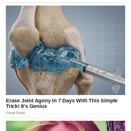
Strast je pojačana, ali nije destruktivna. Naprotiv, ona
dolazi kao potvrda da si živ, prisutan i spreman da se
prepustiš bez straha. Škorpija sledećeg vikenda uči da
ranjivost nije slabost
, već hrabrost.