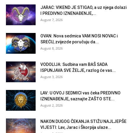
JARAC: VIKEND JE STIGAO, a uz njega dolazi
I PREDIVNO IZNENAĐENJE,...
August 7, 2026
OVAN: Nova sedmica VAM NOSI NOVAC i
SREĆU, zvijezde poručuju da...
August 8, 2026
VODOLIJA: Sudbina vam BAŠ SADA
ISPUNJAVA SVE ŽELJE, razlog će vas...
August 3, 2026
LAV: U OVOJ SEDMICI vas čeka PREDIVNO
IZNENAĐENJE, saznajte ZAŠTO STE...
August 2, 2026
NAKON DUGOG ČEKANJA STIŽU NAJLJEPŠE
VIJESTI: Lav, Jarac i Škorpija ulaze...