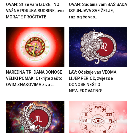
OVAN: Stiže vam IZUZETNO
OVAN: Sudbina vam BAŠ SADA
VAŽNA PORUKA SUDBINE, ovo
ISPUNJAVA SVE ŽELJE,
MORATE PROČITATI!
razlog će vas...
NAREDNA TRI DANA DONOSE
LAV: Očekuje vas VEOMA
VELIKI POMAK: Otkrijte zašto
LIJEP PERIOD, zvijezde
OVIM ZNAKOVIMA život...
DONOSE NEŠTO
NEVJEROVATNO!