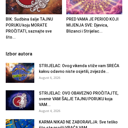
BIK: Sudbina šalje TAJNU
PRED VAMA JE PERIOD KOJI
PORUKU koju MORATE
MIJENJA SVE: Djevica,
PROČITATI, saznajte sve
Blizanci i Strijelac...
što...
Izbor autora
STRIJELAC: Ovog vikenda stiže vam SREĆA
kakvu odavno niste osjetili, zvijezde...
August 6, 2026
STRIJELAC: OVO OBAVEZNO PROČITAJTE,
svemir VAM ŠALJE TAJNU PORUKU koja
VAM...
August 4, 2026
KARMA NIKAD NE ZABORAVLJA: Sve teško
što ste prošli VRAĆA VAM...