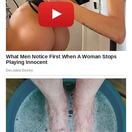
Zato ne zatvarajte se pred emocijama i ne dozvolite
strahu da vas zaustavi.
Počela je nova sedmica i ona vam donosi period iskrene
sreće, ljubavi i osjećaj da konačno dolaze dani koje ste
dugo zaslužile.