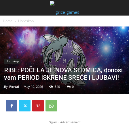
Home
Horoskop
Horoskop
RIBE: POČELA JE NOVA SEDMICA, donosi
vam PERIOD ISKRENE SREĆE i LJUBAVI!
By
Portal
-
May 19, 2026
540
0
Oglasi - Advertisement