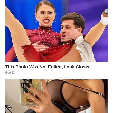
Mnoge Ribe će tokom ovog perioda dobiti ono što su
dugo priželjkivale — iskrenu ljubav, podršku, sigurnost i
osjećaj da konačno imaju razlog za osmijeh.
Pred vama je period koji ćete
dugo pamtiti
Zvijezde vam sada donose novu energiju, mnogo više
samopouzdanja i priliku da konačno osjetite kako izgleda
kada život radi u vašu korist.
Mnoge Ribe će tokom ove sedmice upoznati ljude koji će
im promijeniti život, dobiti prilike koje nisu očekivale i
donijeti odluke koje će ih odvesti prema mnogo srećnijoj
budućnosti.