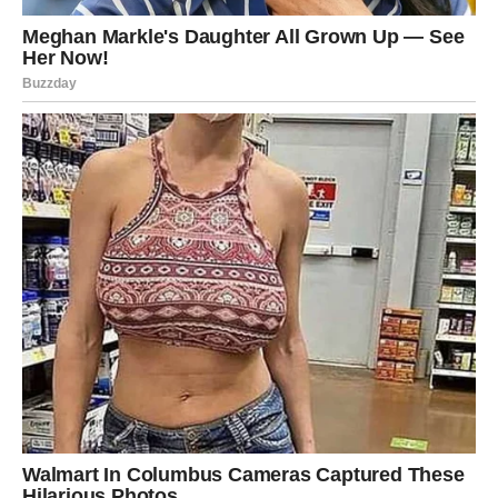
Finansije i posao donose
neočekivano olakšanje
Iako će emocije biti u centru pažnje, ni poslovna situacija
neće ostati ista.
Pred vama je sedmica tokom koje biste mogle dobiti
veoma zanimljivu poslovnu priliku, dodatnu zaradu ili
vijest koja će vas pozitivno iznenaditi.
Jedan razgovor mogao bi imati mnogo veći značaj nego
što trenutno mislite.
Mnoge Ribe će tokom ovog perioda osjetiti veliko
olakšanje jer će se problem koji ih dugo opterećuje
konačno početi rješavati.