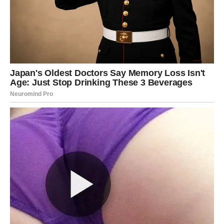
nesporazume koji ih dugo opterećuju.
Pred vama su iskreni razgovori, mnogo više nježnosti i
osjećaj da partner konačno razumije ono što vam je
potrebno.
Jedna osoba iz prošlosti mogla bi