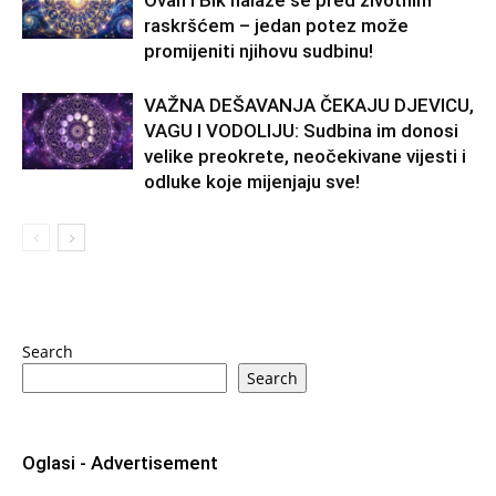
Ovan i Bik nalaze se pred životnim
raskršćem – jedan potez može
promijeniti njihovu sudbinu!
VAŽNA DEŠAVANJA ČEKAJU DJEVICU,
VAGU I VODOLIJU: Sudbina im donosi
velike preokrete, neočekivane vijesti i
odluke koje mijenjaju sve!
Search
Search
Oglasi - Advertisement