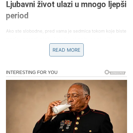
Ljubavni život ulazi u mnogo ljepši
period
Ako ste slobodne, pred vama je sedmica tokom koje biste
mogle upoznati osobu koja će vas potpuno osvojiti
pažnjom, toplinom i načinom na koji vas razumije bez
READ MORE
mnogo objašnjavanja.
Ono što će vas posebno iznenaditi jeste činjenica da ćete
pored te osobe osjećati mir kakav dugo niste imale.
Mnoge Ribe će tokom ovog perioda prvi put nakon dugo
vremena osjetiti da ih neko voli iskreno i bez igara.
Prava osoba dolazi onda kada najmanje očekujete.
Ribe koje su zauzete konačno će uspjeti riješiti