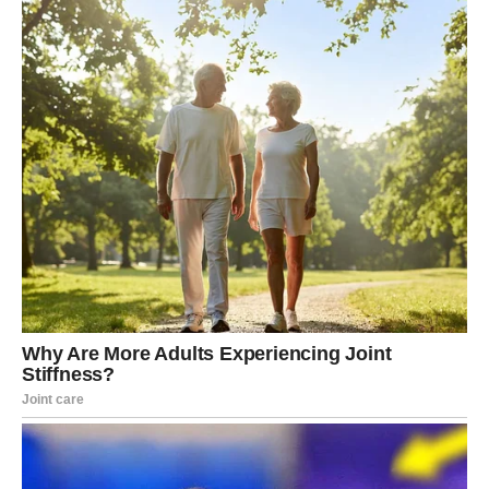
Mnoge Ribe će tokom ovog perioda napraviti promjene
koje će ih kasnije dovesti do mnogo srećnijeg i
ispunjenijeg života.
Sudbina vam sada vraća ono što
ste dugo čekale
Sve kroz šta ste prošle nije bilo uzalud.
Svaka prepreka, svako razočaranje i svaki trenutak tokom
kojeg ste mislile da više ne možete dalje zapravo su vas
pripremali za ono što dolazi.
A ono što dolazi moglo bi vam potpuno promijeniti život.