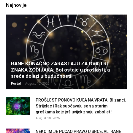
Najnovije
RANE KONAČNO ZARASTAJU ZA OVA TRI
ZNAKA ZODIJAKA: Bol ostaje u prošlosti, a
sreća dolazi u budućnosti!
Portal
-
August 10, 2026
PROŠLOST PONOVO KUCA NA VRATA: Blizanci,
Strijelac i Rak suočavaju se sa starim
greškama koje još uvijek znaju zaboljeti!
August 10, 2026
NEKO IM JE PUCAO PRAVO U SRCE, ALI RANE