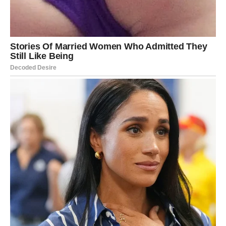
vam potpuno pomiješati emocije
Zvijezde pokazuju mogućnost povratka osobe koju niste
uspjele potpuno zaboraviti.
Ta osoba još uvijek nosi emocije prema vama i moguće je
da će pokušati obnoviti kontakt.
Ali ovog puta vi ćete mnogo jasnije vidjeti šta želite.
Nećete više pristajati na odnose koji vam donose stres,
nesigurnost i emotivni haos.
Mnoge Ribe će konačno odlučiti da biraju svoj mir i sreću
umjesto ljudi koji ih stalno vraćaju na stare probleme.