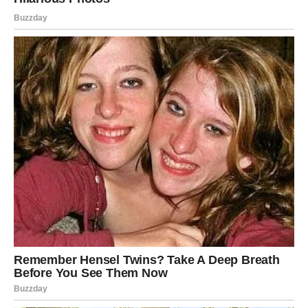
Zvijezde vam poručuju da više vjerujete sebi jer upravo
sada imate priliku ostvariti mnogo više nego što mislite.
Vrijeme je da konačno počnete
živjeti onako kako želite
Previše ste energije trošile pokušavajući usrećiti druge
ljude i održati odnose koji su vas iscrpljivali.
Često ste zaboravljale vlastite potrebe samo da biste
izbjegle sukobe ili razočaranja.
Ali nova sedmica donosi vam veoma važnu lekciju — ne
možete pronaći sreću ako stalno zaboravljate sebe.
Zvijezde vam poručuju da ne osjećate grižnju savjesti
zbog toga što želite više za sebe.