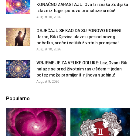
KONAČNO ZARASTAJU: Ova tri znaka Zodijaka
izlaze iz tuge i ponovo pronalaze sreću!
August 10, 2026
OSJEĆAJU SE KAO DA SU PONOVO ROĐENI:
Jarac, Bik i Djevica ulaze u period novog
početka, sreće i velikih životnih promjena!
August 10, 2026
VRIJEME JE ZA VELIKE ODLUKE: Lav, Ovan i Bik
nalaze se pred životnim raskršćem – jedan
potez može promijeniti njihovu sudbinu!
August 9, 2026
Popularno