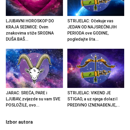
LJUBAVNI HOROSKOP DO
STRIJELAC: Očekuje vas
KRAJA SEDMICE: Ovim
JEDAN OD NAJSREĆNIJIH
znakovima stiže SRODNA
PERIODA ove GODINE,
DUŠA BAŠ...
pogledajte šta...
JARAC: SREĆA, PARE i
STRIJELAC: VIKEND JE
LJUBAV, zvijezde su vam SVE
STIGAO, a uz njega dolazi I
POSLOŽILE, ovo...
PREDIVNO IZNENAĐENJE,...
Izbor autora