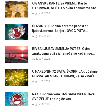
CIGANSKE KARTE za VIKEND: Karte
OTKRIVAJU NEŠTO o ovim znakovima što...
August 6, 2026
BLIZANCI: Sudbina sprema preokret u
ljubavi, novcu i karijeri, OVOG PUTA...
August 6, 2026
BIVŠA LJUBAV SMIŠLJA POTEZ: Ovim
znakovima stiže iznenađenje kad im se...
August 7, 2026
U NAREDNIH 72 SATA: ŠKORPIJA dočekuje
POVRATAK STARE LJUBAVI, VAGA ZRAČI...
August 7, 2026
RAK: Sudbina vam BAŠ SADA ISPUNJAVA
SVE ŽELJE, razlog će vas...
August 3, 2026