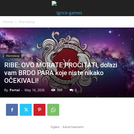
Home
Horoskop
Horoskop
RIBE: OVO MORATE PROČITATI, dolazi
vam BRDO PARA koje niste nikako
OČEKIVALI!
By
Portal
-
May 16, 2026
594
0
Oglasi - Advertisement