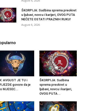
August 6, 2026
ŠKORPIJA: Sudbina sprema preokret
u ljubavi, novcu i karijeri, OVOG PUTA
NEĆETE OSTATI PRAZNIH RUKU!
August 6, 2026
opularno
K: AVGUST JE TU i
ŠKORPIJA: Sudbina
IJEZDE govore da je
sprema preokret u
o MJESEC...
ljubavi, novcu i karijeri,
OVOG PUTA...