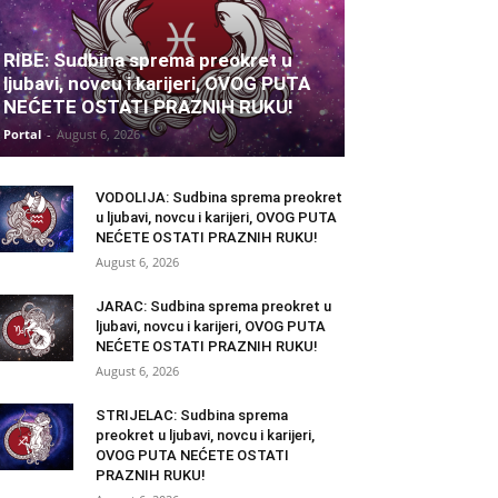
RIBE: Sudbina sprema preokret u
ljubavi, novcu i karijeri, OVOG PUTA
NEĆETE OSTATI PRAZNIH RUKU!
Portal
-
August 6, 2026
VODOLIJA: Sudbina sprema preokret
u ljubavi, novcu i karijeri, OVOG PUTA
NEĆETE OSTATI PRAZNIH RUKU!
August 6, 2026
JARAC: Sudbina sprema preokret u
ljubavi, novcu i karijeri, OVOG PUTA
NEĆETE OSTATI PRAZNIH RUKU!
August 6, 2026
STRIJELAC: Sudbina sprema
preokret u ljubavi, novcu i karijeri,
OVOG PUTA NEĆETE OSTATI
PRAZNIH RUKU!