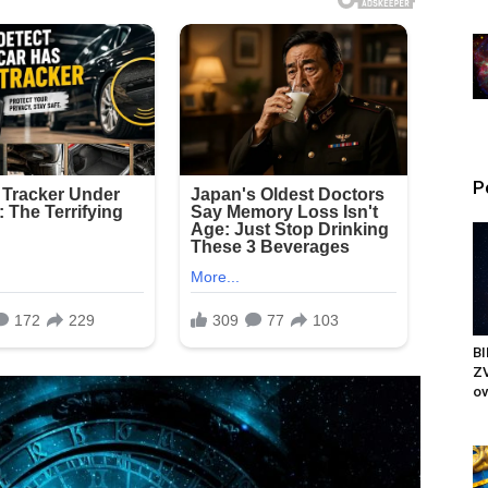
P
BI
ZV
ov