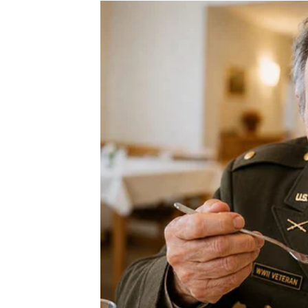
pažnje.
Jedan sasvim običan trenutak mogao bi ozna
Sudbina vam poručuje da ne ignorišete mal
važno.