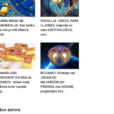
ARMA NIKAD NE
VODOLIJA: SREĆA, PARE
ABORAVLJA: Sve teško
i LJUBAV, zvijezde su
o ste prošli VRAĆA
vam SVE POSLOŽILE,
M...
ovo...
INANSIJSKI
BLIZANCI: Očekuje vas
OROSKOP DO KRAJA
JEDAN OD
DMICE: Jedan znak
NAJSREĆNIJIH
kriva izvor zarade
PERIODA ove GODINE,
ji...
pogledajte šta...
zbor autora