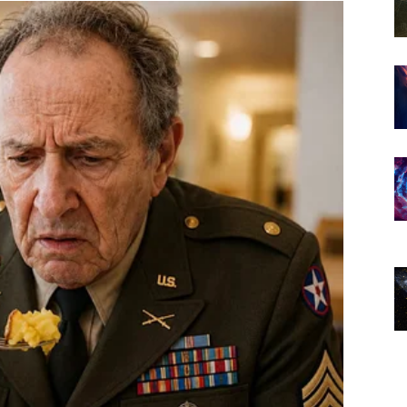
čiti početak veoma srećnog životnog razdoblja.
e znakove jer se upravo među njima krije nešto veoma