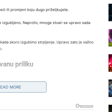
eći ili promjeni koju dugo priželjkujete.
e izgubljeno. Naprotiv, mnoge stvari se upravo sada
kada skoro izgubimo strpljenje. Upravo zato je važno
o.
vanu priliku
gađaj koji bi mogao da vas iskreno obraduje.
READ MORE
ika koja se pojavljuje iznenada ili osoba koja ulazi u
reća doći iz pravca kojem trenutno ne pridajete mnogo