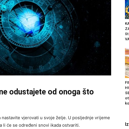
K
Z
št
VA
F
H
ne odustajete od onoga što
SE
ot
ko
 nastavite vjerovati u svoje želje. U posljednje vrijeme
I
a li će se određeni snovi ikada ostvariti.