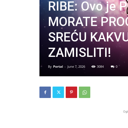
RIBE: Ovo je
MORATE PROČI
SREĆU KAKVU
ZAMISLITI!
By
Portal
-
June 7, 2026
3084
0
Ogl