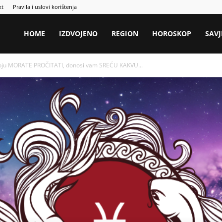
kt
Pravila i uslovi korištenja
HOME
IZDVOJENO
REGION
HOROSKOP
SAVJ
oju MORATE PROČITATI, donosi vam SREĆU KAKVU...