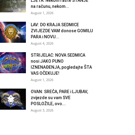
LJETA: Nekom raste STANJE
na računu, nekom...
August 1, 2026
LAV: DO KRAJA SEDMICE
ZVIJEZDE VAM donose GOMILU
PARA i NOVU...
August 4, 2026
STRIJELAC: NOVA SEDMICA
nosi JAKO PUNO
IZNENAĐENJA, pogledajte ŠTA
VAS OČEKUJE!
August 1, 2026
OVAN: SREĆA, PARE i LJUBAV,
zvijezde su vam SVE
POSLOŽILE, ovo...
August 3, 2026