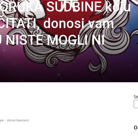
 PORUKA SUDBINE koju
TATI, donosi vam
 NISTE MOGLI NI
S
asi - Advertisement
O