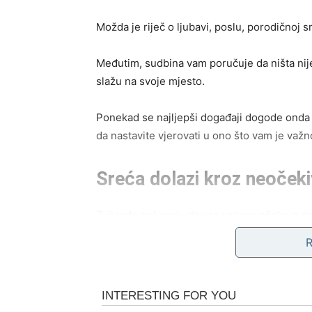
Možda je riječ o ljubavi, poslu, porodičnoj sr
Međutim, sudbina vam poručuje da ništa nij
slažu na svoje mjesto.
Ponekad se najljepši događaji dogode onda 
da nastavite vjerovati u ono što vam je važn
Sreća dolazi kroz neočeki
Zvijezde pokazuju da vas uskoro očekuje do
Možda će to biti vijest koju dugo čekate, pril
vaš život baš u pravom trenutku.
Ono što je posebno zanimljivo jeste da će s