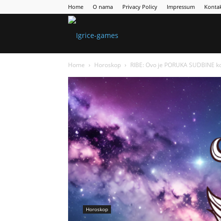
Home
O nama
Privacy Policy
Impressum
Konta
Games
Home
Horoskop
RIBE: Ovo je PORUKA SUDBINE k
Portal
Horoskop