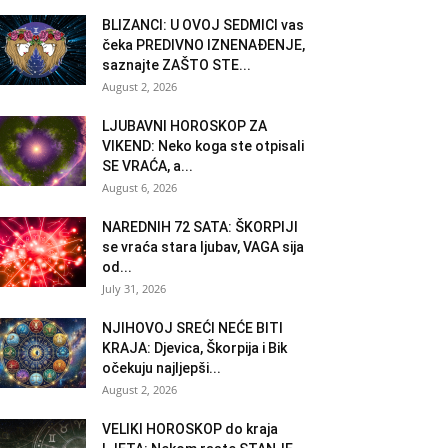
BLIZANCI: U OVOJ SEDMICI vas
čeka PREDIVNO IZNENAĐENJE,
saznajte ZAŠTO STE...
August 2, 2026
LJUBAVNI HOROSKOP ZA
VIKEND: Neko koga ste otpisali
SE VRAĆA, a...
August 6, 2026
NAREDNIH 72 SATA: ŠKORPIJI
se vraća stara ljubav, VAGA sija
od...
July 31, 2026
NJIHOVOJ SREĆI NEĆE BITI
KRAJA: Djevica, Škorpija i Bik
očekuju najljepši...
August 2, 2026
VELIKI HOROSKOP do kraja