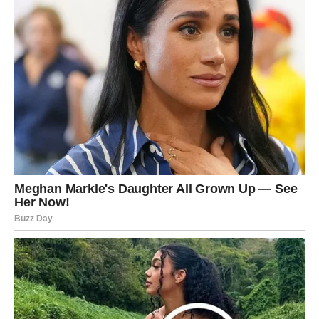
sanjati.
Pred vama su dani puni nade, topline i razloga za
osmijeh.
A ono što sada izgleda kao obična poruka moglo bi se
pokazati kao početak jednog veoma sretnog i
nezaboravnog životnog razdoblja.