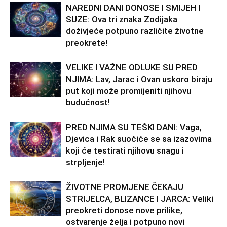
NAREDNI DANI DONOSE I SMIJEH I
SUZE: Ova tri znaka Zodijaka
doživjeće potpuno različite životne
preokrete!
VELIKE I VAŽNE ODLUKE SU PRED
NJIMA: Lav, Jarac i Ovan uskoro biraju
put koji može promijeniti njihovu
budućnost!
PRED NJIMA SU TEŠKI DANI: Vaga,
Djevica i Rak suočiće se sa izazovima
koji će testirati njihovu snagu i
strpljenje!
ŽIVOTNE PROMJENE ČEKAJU
STRIJELCA, BLIZANCE I JARCA: Veliki
preokreti donose nove prilike,
ostvarenje želja i potpuno novi