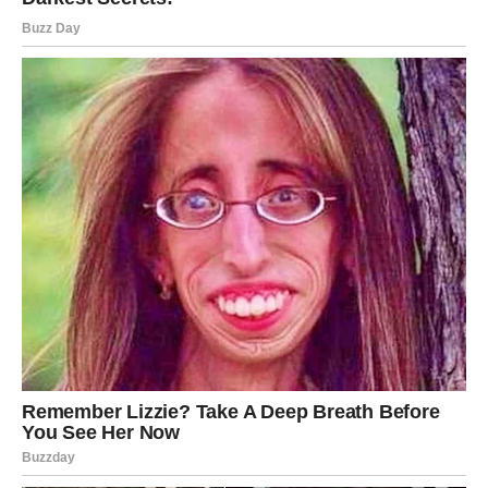
Ako ste zauzete, odnos sa partnerom postaje nježniji i
stabilniji.
Biće više razumijevanja, više pažnje i više osjećaja da
niste same u svojim borbama.
VRIJEME JE DA POVJERUJETE
U SEBE
Ribe često vide najbolje u drugima, ali ponekad zaborave
koliko vrijednosti nose u sebi.
Zvijezde vam sada poručuju da prestanete sumnjati u
svoje sposobnosti.