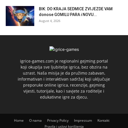
BIK: DO KRAJA SEDMICE ZVIJEZDE VAM
donose GOMILU PARA i NOVU...
August 4, 2026
igrice-games.com je regionalni gejming portal
koji okuplja sve ljubitelje igrica, bez obzira na
uzrast. Naša misija je da pružimo zabavan,
informativan i interaktivan sadržaj koji uključuje
preporuke online igrica, recenzije, gejming
vijesti, tutorijale, kao i savjete za roditelje i
edukativne igre za djecu.
Home
O nama
Privacy Policy
Impressum
Kontakt
Pravila i uslovi korištenja