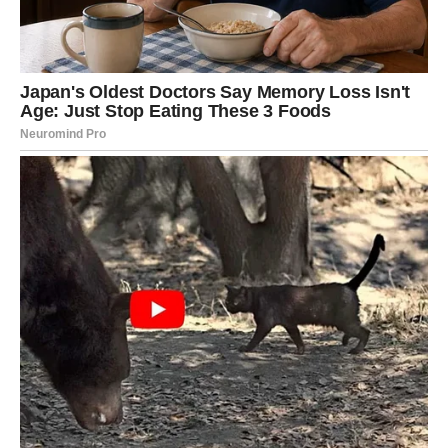
Možda je već poznajete.
Možda tek ulazi u vaš život.
Ali njeno prisustvo neće biti slučajno.
Kroz podršku, savjet ili jednostavno kroz iskrenu bliskost,
pomoći će vam da vidite stvari mnogo jasnije.
FINANSIJSKA SITUACIJA
POSTAJE STABILNIJA
Ako ste u posljednje vrijeme brinule zbog novca, zvijezde
donose ohrabrujuće znakove.
Moguća je nova prilika za zaradu.