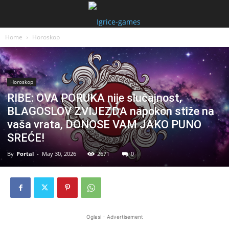
Home
Horoskop
Horoskop
RIBE: OVA PORUKA nije slučajnost,
BLAGOSLOV ZVIJEZDA napokon stiže na
vaša vrata, DONOSE VAM JAKO PUNO
SREĆE!
By
Portal
-
May 30, 2026
2671
0
Oglasi - Advertisement