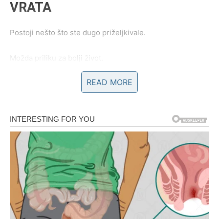
VRATA
Postoji nešto što ste dugo priželjkivale.
Možda priliku za bolji život.
READ MORE
Možda finansijsku sigurnost.
Možda unutrašnji mir koji vam je nedostajao.
Zvijezde pokazuju da se približava period tokom kojeg će
se pojaviti mogućnosti koje vas vode upravo prema tome.
Ono što je do juče izgledalo daleko sada počinje dolaziti
bliže.
Korak po korak.