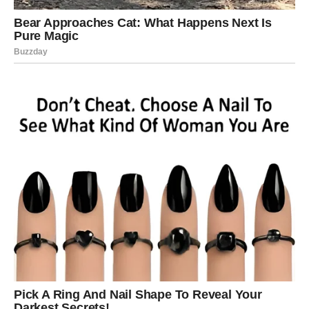
Moguće je rješenje problema koji vas dugo prati.
Moguće je da ćete konačno dobiti ono što vam pripada.
Najvažnije je da ne odustajete od svojih planova jer se
upravo sada otvara prostor za napredak.
LJUBAV DONOSI OSMIJEH KOJI
STE DUGO ČEKALE
Ako ste slobodne, neko bi mogao privući vašu pažnju
iskrenošću i toplinom.
Neće biti potrebe za pretvaranjem.
Sve će djelovati prirodno i lagano.