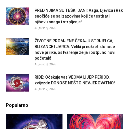
PRED NJIMA SU TEŠKI DANI: Vaga, Djevica i Rak
suočiće se sa izazovima koji će testirati
njihovu snagu i strpljenje!
August 8, 2026
ŽIVOTNE PROMJENE ČEKAJU STRIJELCA,
BLIZANCE I JARCA: Veliki preokreti donose
nove prilike, ostvarenje želja i potpuno novi
početak!
August 8, 2026
RIBE: Očekuje vas VEOMA LIJEP PERIOD,
zvijezde DONOSE NEŠTO NEVJEROVATNO!
August 7, 2026
Popularno