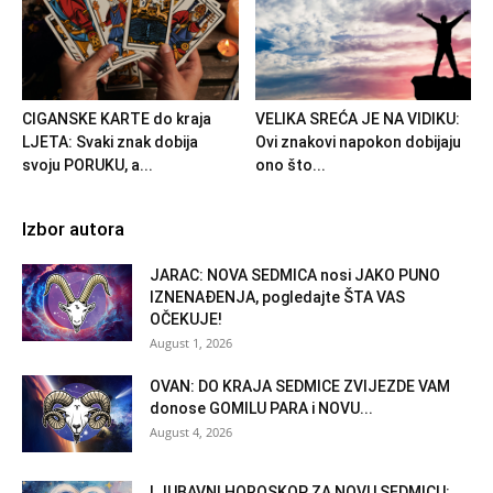
CIGANSKE KARTE do kraja
VELIKA SREĆA JE NA VIDIKU:
LJETA: Svaki znak dobija
Ovi znakovi napokon dobijaju
svoju PORUKU, a...
ono što...
Izbor autora
JARAC: NOVA SEDMICA nosi JAKO PUNO
IZNENAĐENJA, pogledajte ŠTA VAS
OČEKUJE!
August 1, 2026
OVAN: DO KRAJA SEDMICE ZVIJEZDE VAM
donose GOMILU PARA i NOVU...
August 4, 2026
LJUBAVNI HOROSKOP ZA NOVU SEDMICU: