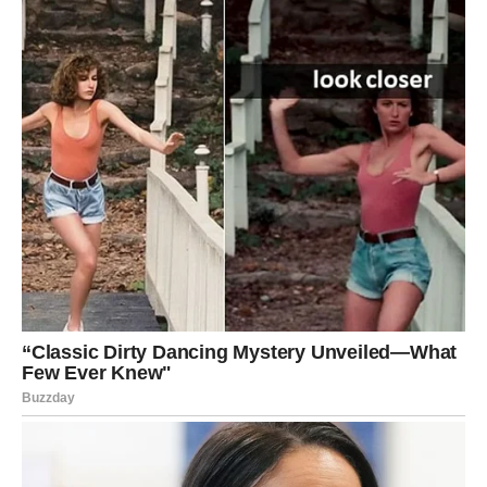
Mnogo ste jače nego što mislite.
Mnogo hrabrije nego što sebi priznajete.
I mnogo bliže sreći nego što trenutno vidite.
PRED VAMA JE POGLAVLJE
PUNO SVJETLOSTI
Ribe, ova poruka nije slučajna.
Ona dolazi kao znak da ulazite u razdoblje tokom kojeg će
vam život pokazati svoju nježniju i ljepšu stranu.
Blagoslov zvijezda dolazi kroz ljude koji vas vole, prilike
koje vam otvaraju nova vrata i događaje koji vraćaju vjeru
da se dobre stvari zaista dešavaju onima koji nisu prestali