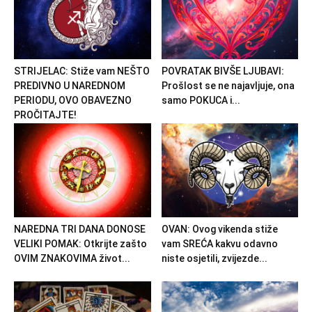
STRIJELAC: Stiže vam NEŠTO
POVRATAK BIVŠE LJUBAVI:
PREDIVNO U NAREDNOM
Prošlost se ne najavljuje, ona
PERIODU, OVO OBAVEZNO
samo POKUCA i...
PROČITAJTE!
NAREDNA TRI DANA DONOSE
OVAN: Ovog vikenda stiže
VELIKI POMAK: Otkrijte zašto
vam SREĆA kakvu odavno
OVIM ZNAKOVIMA život...
niste osjetili, zvijezde...