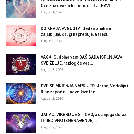
Ove znakove čeka period u LJUBAVI...
August 1, 2026
DO KRAJA AVGUSTA: Jedan znak se
zaljubljuje, drugi napreduje, a treći...
August 6, 2026
VAGA: Sudbina vam BAŠ SADA ISPUNJAVA
SVE ŽELJE, razlog će vas...
August 3, 2026
SVE SE MIJENJA NAPRIJED: Jarac, Vodolija i
Ribe započinju novo životno...
August 2, 2026
JARAC: VIKEND JE STIGAO, a uz njega dolazi
I PREDIVNO IZNENAĐENJE,...
August 7, 2026