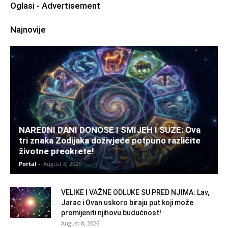
Oglasi - Advertisement
Najnovije
NAREDNI DANI DONOSE I SMIJEH I SUZE: Ova
tri znaka Zodijaka doživjeće potpuno različite
životne preokrete!
Portal
-
August 8, 2026
VELIKE I VAŽNE ODLUKE SU PRED NJIMA: Lav,
Jarac i Ovan uskoro biraju put koji može
promijeniti njihovu budućnost!
August 8, 2026