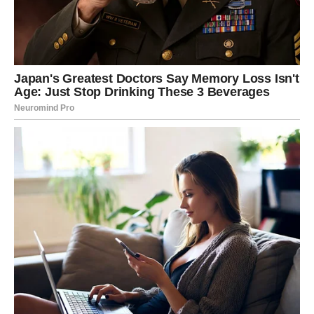
ne opravdavaš ponašanja koja te povređuju. Ako se neko
iz prošlosti pojavi, to više nije iskušenje – to je podsetnik
koliko si porastao.
Ti više ne spašavaš.
Ti
biraš
.
Ljubav: Od iluzije ka istini
U ljubavi su Ribe često idealizovale. Voleo si sliku,
potencijal, ono što bi moglo biti – ponekad više nego ono
što jeste. Prošlost te je učila kroz razočaranja koja su
rušila snove, ali su ti otvorila oči.
Sada se tvoj odnos prema ljubavi menja.
Više ne tražiš bajku po svaku cenu. Tražiš
sigurnost,