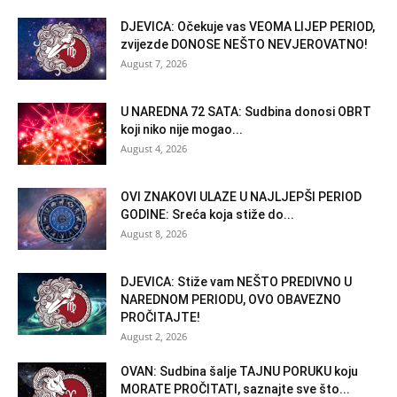
DJEVICA: Očekuje vas VEOMA LIJEP PERIOD,
zvijezde DONOSE NEŠTO NEVJEROVATNO!
August 7, 2026
U NAREDNA 72 SATA: Sudbina donosi OBRT
koji niko nije mogao...
August 4, 2026
OVI ZNAKOVI ULAZE U NAJLJEPŠI PERIOD
GODINE: Sreća koja stiže do...
August 8, 2026
DJEVICA: Stiže vam NEŠTO PREDIVNO U
NAREDNOM PERIODU, OVO OBAVEZNO
PROČITAJTE!
August 2, 2026
OVAN: Sudbina šalje TAJNU PORUKU koju
MORATE PROČITATI, saznajte sve što...