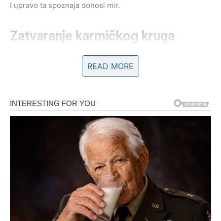
I upravo ta spoznaja donosi mir.
Zatvaranje karmičkog kruga
žrtvovanja
READ MORE
Jedna od najvećih karmičkih lekcija za Ribe bila je
potreba da spasavaju druge. Često si preuzimao tuđe
bolove, probleme i krivice, verujući da je tvoja uloga da
razumeš, oprostiš i izdržiš. Prošlost te je naučila koliko to
može iscrpeti dušu.
Univerzum ti sada jasno pokazuje:
empatija nije isto što i samouništenje
.
Karmički ciklus u kojem si davao sebe do iscrpljenosti
sada se zatvara. Više ne ostaješ tamo gde te ne čuju. Više