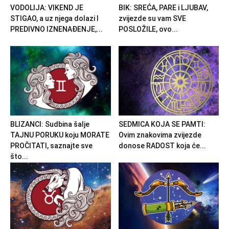
VODOLIJA: VIKEND JE
BIK: SREĆA, PARE i LJUBAV,
STIGAO, a uz njega dolazi I
zvijezde su vam SVE
PREDIVNO IZNENAĐENJE,...
POSLOŽILE, ovo...
BLIZANCI: Sudbina šalje
SEDMICA KOJA SE PAMTI:
TAJNU PORUKU koju MORATE
Ovim znakovima zvijezde
PROČITATI, saznajte sve
donose RADOST koja će...
što...