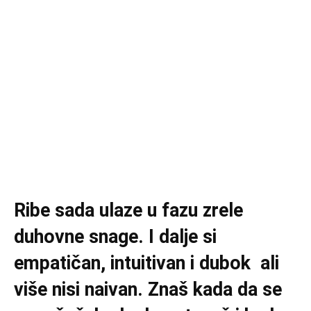
Ribe sada ulaze u fazu zrele
duhovne snage. I dalje si
empatičan, intuitivan i dubok ali
više nisi naivan. Znaš kada da se