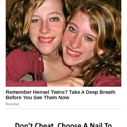
Počinješ da veruješ sebi.
Biraš projekte koji imaju smisao i vrednost.
Učiš da svoje snove
uzemljiš
.
Univerzum reaguje na ovu promenu i donosi prilike koje
spajaju tvoju kreativnost i stabilnost. Ovo je period u
kojem tvoja intuicija postaje vodič ka konkretnom uspehu.
Emocionalno oslobađanje:
Prestajete da nosite tuđe rane
Ribe su često bile utočište drugima. Ljudi su dolazili sa
svojim bolovima, a ti si ih primao bez pitanja. Prošlost te