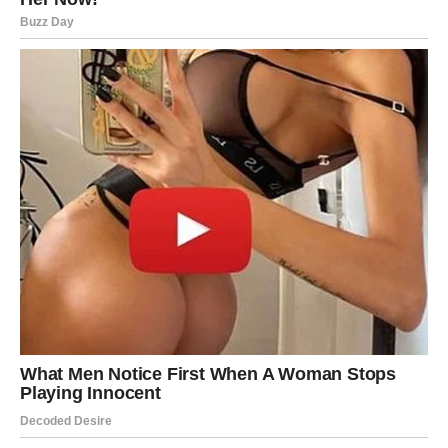
signal, a ne kao presudu. Tvoja osetljivost više nije
slabost – ona je
tvoja supermoć
, ali sada pod kontrolom.
Ova emocionalna zrelost daje ti snagu koju niko ne može
lako poljuljati.
Posao i svrha: Snove pretvarate u
realnost
Na poslovnom planu, Ribe su često lutale između snova i
stvarnosti. Imao si ideje, vizije i talente, ali ti je ponekad
nedostajala struktura ili samopouzdanje da ih sprovedeš.
Prošlost te je naučila da talenat bez granica može ostati
neiskorišćen.
Sada se to menja.