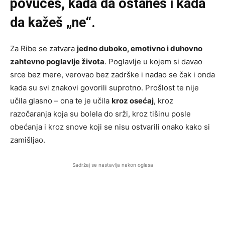
povučeš, kada da ostaneš i kada
da kažeš „ne“.
Za Ribe se zatvara
jedno duboko, emotivno i duhovno
zahtevno poglavlje života
. Poglavlje u kojem si davao
srce bez mere, verovao bez zadrške i nadao se čak i onda
kada su svi znakovi govorili suprotno. Prošlost te nije
učila glasno – ona te je učila
kroz osećaj
, kroz
razočaranja koja su bolela do srži, kroz tišinu posle
obećanja i kroz snove koji se nisu ostvarili onako kako si
zamišljao.
Sadržaj se nastavlja nakon oglasa