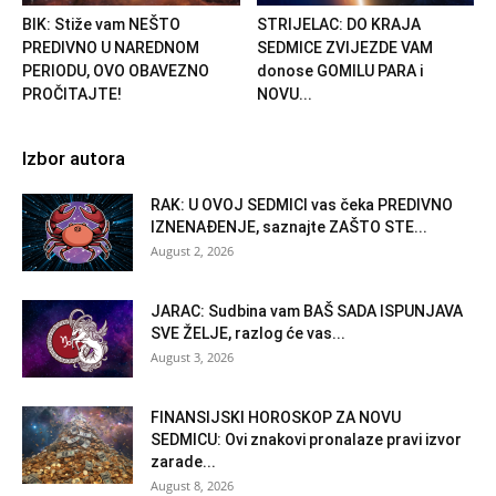
BIK: Stiže vam NEŠTO
STRIJELAC: DO KRAJA
PREDIVNO U NAREDNOM
SEDMICE ZVIJEZDE VAM
PERIODU, OVO OBAVEZNO
donose GOMILU PARA i
PROČITAJTE!
NOVU...
Izbor autora
RAK: U OVOJ SEDMICI vas čeka PREDIVNO
IZNENAĐENJE, saznajte ZAŠTO STE...
August 2, 2026
JARAC: Sudbina vam BAŠ SADA ISPUNJAVA
SVE ŽELJE, razlog će vas...
August 3, 2026
FINANSIJSKI HOROSKOP ZA NOVU
SEDMICU: Ovi znakovi pronalaze pravi izvor
zarade...
August 8, 2026