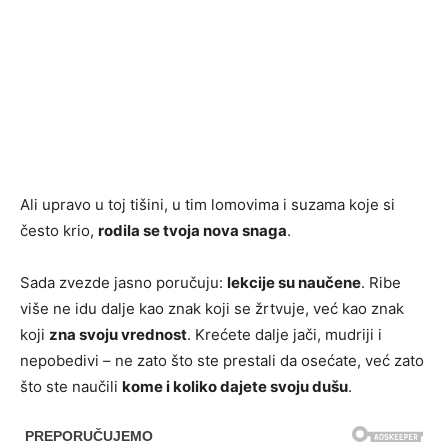
Ali upravo u toj tišini, u tim lomovima i suzama koje si
često krio,
rodila se tvoja nova snaga
.
Sada zvezde jasno poručuju:
lekcije su naučene
. Ribe
više ne idu dalje kao znak koji se žrtvuje, već kao znak
koji
zna svoju vrednost
. Krećete dalje jači, mudriji i
nepobedivi – ne zato što ste prestali da osećate, već zato
što ste naučili
kome i koliko dajete svoju dušu
.