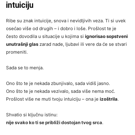
intuiciju
Ribe su znak intuicije, snova i nevidljivih veza. Ti si uvek
osećao više od drugih – i dobro i loše. Prošlost te je
često dovodila u situacije u kojima si
ignorisao sopstveni
unutrašnji glas
zarad nade, ljubavi ili vere da će se stvari
promeniti.
Sada se to menja.
Ono što te je nekada zbunjivalo, sada vidiš jasno.
Ono što te je nekada vezivalo, sada više nema moć.
Prošlost više ne muti tvoju intuiciju – ona je
izoštrila
.
Shvatio si ključnu istinu:
nije svako ko ti se približi dostojan tvog srca
.