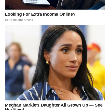
iskrenost i emocionalnu prisutnost
. Ako si slobodan,
privlačiš osobu koja ne traži da se izgubiš u njoj, već da
zajedno rastete. Ako si u vezi, odnos ili prelazi na dublji,
stabilniji nivo ili jasno pokazuje gde nema temelja.
Najvažnija lekcija koju si naučio:
ljubav ne treba da boli da bi bila duboka
.
Unutrašnja snaga: Emocije kao
saveznik
Ribe su često bile preplavljene emocijama. Prošlost te je
učila kako izgleda kada osećaji upravljaju odlukama, a ne
obrnuto. Sada dolazi velika promena.
Više ne potiskuješ emocije – ali im ni ne dozvoljavaš da te
nose kao talasi. Učiš da ih razumeš, da ih koristiš kao