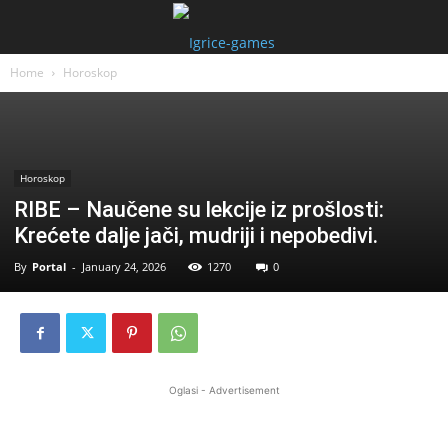
Home
Horoskop
Horoskop
RIBE – Naučene su lekcije iz prošlosti:
Krećete dalje jači, mudriji i nepobedivi.
By
Portal
-
January 24, 2026
1270
0
Oglasi - Advertisement