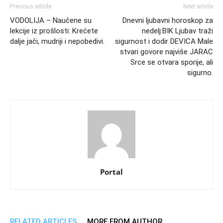
Previous article
Next article
VODOLIJA – Naučene su
Dnevni ljubavni horoskop za
lekcije iz prošlosti: Krećete
nedelj:BIK Ljubav traži
dalje jači, mudriji i nepobedivi.
sigurnost i dodir DEVICA Male
stvari govore najviše JARAC
Srce se otvara sporije, ali
sigurno.
Portal
RELATED ARTICLES
MORE FROM AUTHOR