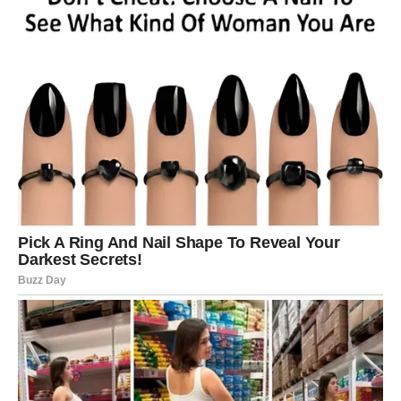
je naučila koliko to može biti teško i koliko malo prostora
ostavlja za tvoje potrebe.
Sada shvataš:
nije tvoja dužnost da budeš svačiji spas
.
Počinješ da praviš granice – nežne, ali čvrste. To
oslobađanje donosi mir kakav dugo nisi osećao. Više ne
nosiš tuđe rane – brineš o sopstvenoj duši.