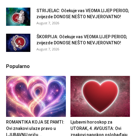
STRIJELAC: Očekuje vas VEOMA LIJEP PERIOD,
zvijezde DONOSE NEŠTO NEVJEROVATNO!
August 7, 2026
ŠKORPIJA: Očekuje vas VEOMA LIJEP PERIOD,
zvijezde DONOSE NEŠTO NEVJEROVATNO!
August 7, 2026
Popularno
ROMANTIKA KOJA SE PAMTI:
Ljubavni horoskop za
Ovi znakovi ulaze pravo u
UTORAK, 4. AVGUSTA: Ovi
LJUBAVNU priču...
znakovi napokon oslobađaju