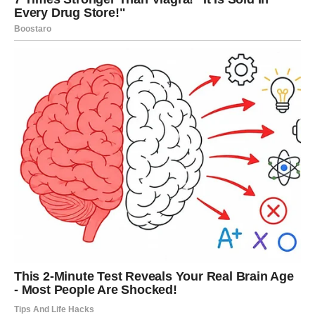
ćete konačno izgovoriti nešto što ste dugo zadržavali. I
iako će trenutak biti emotivan, doneće olakšanje.
Prijateljstva se filtriraju. Shvatate ko vas iskreno
podržava, a ko je tu samo kada mu odgovara. I nećete
praviti dramu – jednostavno ćete se udaljiti.
Istovremeno, ulaze novi ljudi u vaš život – ljudi koji vas
inspirišu i razumeju vašu dubinu.
DUHOVNI RAST – BUĐENJE
SVESTI
Mart je za Ribe duhovno snažan period. Možda ćete se
više okrenuti meditaciji, pisanju, umetnosti ili radu na
sebi. Osećaćete potrebu da budete bliže prirodi, vodi,