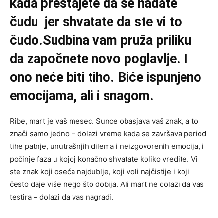
kada prestajete da se nadate
čudu jer shvatate da ste vi to
čudo.Sudbina vam pruža priliku
da započnete novo poglavlje. I
ono neće biti tiho. Biće ispunjeno
emocijama, ali i snagom.
Ribe, mart je vaš mesec. Sunce obasjava vaš znak, a to
znači samo jedno – dolazi vreme kada se završava period
tihe patnje, unutrašnjih dilema i neizgovorenih emocija, i
počinje faza u kojoj konačno shvatate koliko vredite. Vi
ste znak koji oseća najdublje, koji voli najčistije i koji
često daje više nego što dobija. Ali mart ne dolazi da vas
testira – dolazi da vas nagradi.