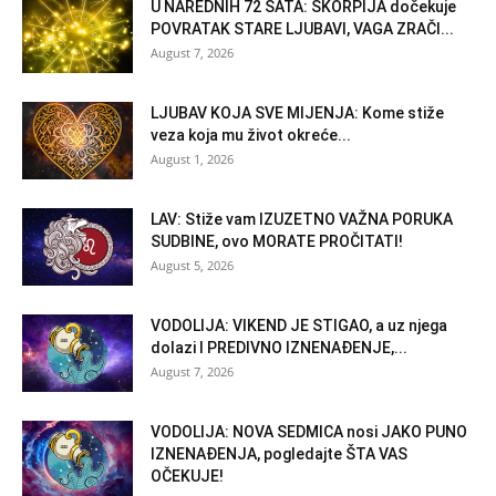
U NAREDNIH 72 SATA: ŠKORPIJA dočekuje
POVRATAK STARE LJUBAVI, VAGA ZRAČI...
August 7, 2026
LJUBAV KOJA SVE MIJENJA: Kome stiže
veza koja mu život okreće...
August 1, 2026
LAV: Stiže vam IZUZETNO VAŽNA PORUKA
SUDBINE, ovo MORATE PROČITATI!
August 5, 2026
VODOLIJA: VIKEND JE STIGAO, a uz njega
dolazi I PREDIVNO IZNENAĐENJE,...
August 7, 2026
VODOLIJA: NOVA SEDMICA nosi JAKO PUNO
IZNENAĐENJA, pogledajte ŠTA VAS
OČEKUJE!