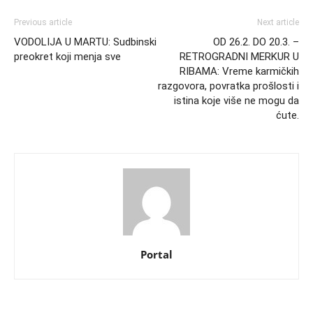
Previous article
Next article
VODOLIJA U MARTU: Sudbinski
OD 26.2. DO 20.3. –
preokret koji menja sve
RETROGRADNI MERKUR U
RIBAMA: Vreme karmičkih
razgovora, povratka prošlosti i
istina koje više ne mogu da
ćute.
Portal