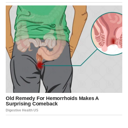
tišini.
Ovo je mesec u kojem shvatate da vaša empatija nije
slabost – ona je vaša moć. Ali učite da je ne trošite na
pogrešne ljude.