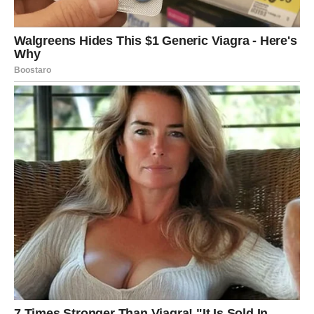
Ali to je proces oslobađanja.
Ovo je mesec u kojem konačno otpuštate ono što vas je
bolelo. Možda oprostite nekome. Možda oprostite sebi. I
upravo tu počinje vaša nova faza.
Intuicija vam je izuzetno snažna. Snovi mogu nositi
poruke. Obratite pažnju na unutrašnji glas – on vas vodi
ka pravim odlukama.
PORODICA I PRIJATELJI – KRUG
SE ČISTI
U porodičnom okruženju dolazi do razjašnjenja. Možda