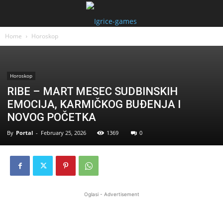
Home
Horoskop
Horoskop
RIBE – MART MESEC SUDBINSKIH
EMOCIJA, KARMIČKOG BUĐENJA I
NOVOG POČETKA
By
Portal
-
February 25, 2026
1369
0
Oglasi - Advertisement