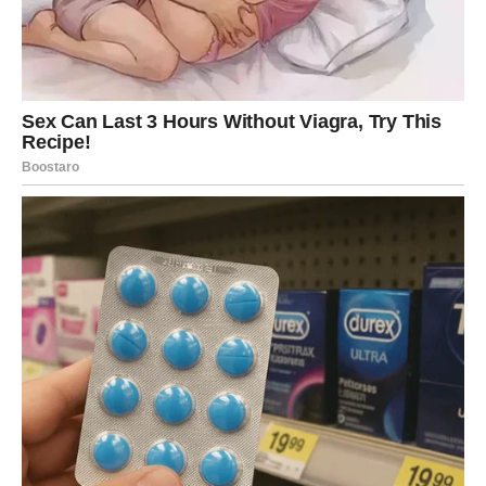
Ako ste razmišljali o promeni posla – sada dolazi jasnija
slika. Nećete više ostajati tamo gde se ne osećate
cenjeno. Mart vam daje hrabrost da tražite više.
Finansijski savet: izbegavajte impulsivne troškove u prvoj
polovini meseca. Intuicija vam je jaka, ali proverite sve
informacije pre donošenja odluke.
EMOCIJE – ISCELJENJE KOJE
STE ČEKALI
Ribe su znak koji nosi emocije kao okean. I ponekad taj
okean postane previše dubok. Mart vam donosi emotivno
čišćenje. Moguće je da ćete plakati bez jasnog razloga,
da ćete osetiti nostalgiju ili potrebu da se povučete.