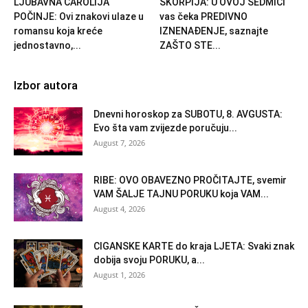
LJUBAVNA ČAROLIJA
ŠKORPIJA: U OVOJ SEDMICI
POČINJE: Ovi znakovi ulaze u
vas čeka PREDIVNO
romansu koja kreće
IZNENAĐENJE, saznajte
jednostavno,...
ZAŠTO STE...
Izbor autora
Dnevni horoskop za SUBOTU, 8. AVGUSTA:
Evo šta vam zvijezde poručuju...
August 7, 2026
RIBE: OVO OBAVEZNO PROČITAJTE, svemir
VAM ŠALJE TAJNU PORUKU koja VAM...
August 4, 2026
CIGANSKE KARTE do kraja LJETA: Svaki znak
dobija svoju PORUKU, a...
August 1, 2026