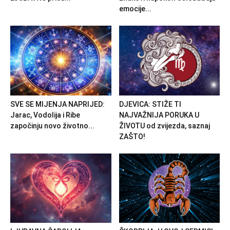
emocije...
SVE SE MIJENJA NAPRIJED:
DJEVICA: STIŽE TI
Jarac, Vodolija i Ribe
NAJVAŽNIJA PORUKA U
započinju novo životno...
ŽIVOTU od zvijezda, saznaj
ZAŠTO!