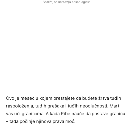
Sadržaj se nastavlja nakon oglasa
Ovo je mesec u kojem prestajete da budete žrtva tuđih
raspoloženja, tuđih grešaka i tuđih neodlučnosti. Mart
vas uči granicama. A kada Ribe nauče da postave granicu
– tada počinje njihova prava moć.