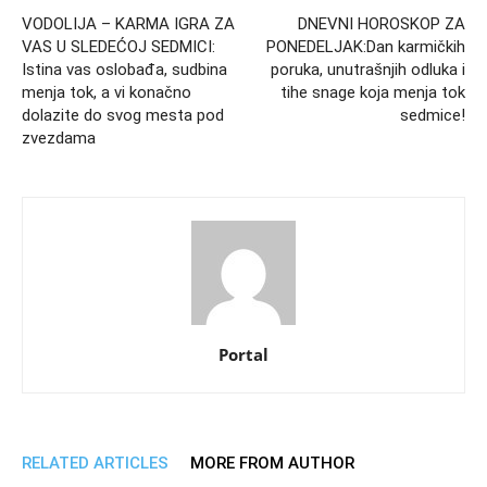
VODOLIJA – KARMA IGRA ZA
DNEVNI HOROSKOP ZA
VAS U SLEDEĆOJ SEDMICI:
PONEDELJAK:Dan karmičkih
Istina vas oslobađa, sudbina
poruka, unutrašnjih odluka i
menja tok, a vi konačno
tihe snage koja menja tok
dolazite do svog mesta pod
sedmice!
zvezdama
Portal
RELATED ARTICLES
MORE FROM AUTHOR