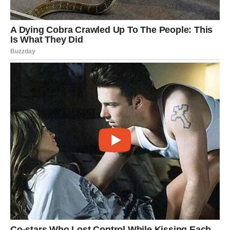
mir
osećaj vrednosti
veru u sebe
potvrdu da niste pogrešili što ste bili iskreni
POSAO I SIGURNOST – TIHA
PODRŠKA SUDBINE
Na poslovnom i materijalnom planu, sledeća sedmica
donosi
olakšanje i stabilnost
. Možda ne kroz veliki
uspeh, ali kroz osećaj da više ne plutate bez oslonca.
Moguće je: