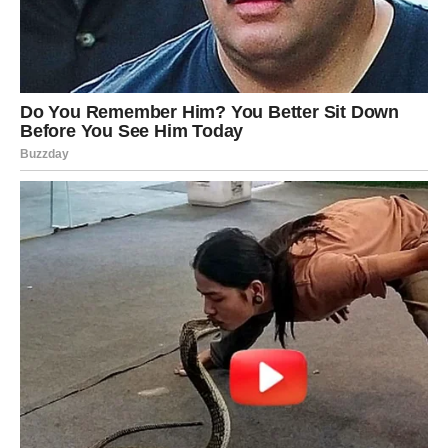
ili zatvaranje stare ljubavne rane bez bola
Ovo je period u kojem Ribe
prestaju da pate za onim što
nije bilo njihovo
, i otvaraju se za ljubav koja dolazi bez
patnje.
KARMA KROZ SUZE – ALI OVE
SUZE LEČE
Moguće je da u sledećoj sedmici Ribe zaplaču – ali to
nisu suze bola. To su
suze rasterećenja
. Nešto se
otpušta. Nešto prestaje da boli. I prvi put posle dugo
vremena – vi osećate da vam je lakše.
Karma vam vraća: