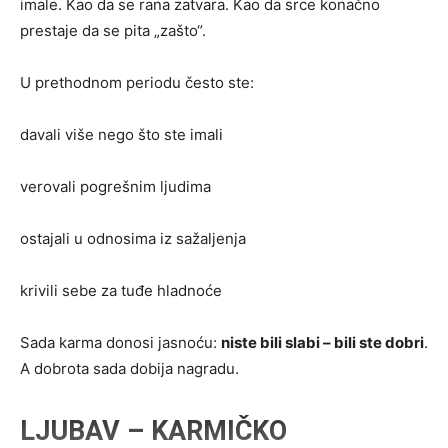
imale. Kao da se rana zatvara. Kao da srce konačno
prestaje da se pita „zašto“.
U prethodnom periodu često ste:
davali više nego što ste imali
verovali pogrešnim ljudima
ostajali u odnosima iz sažaljenja
krivili sebe za tuđe hladnoće
Sada karma donosi jasnoću:
niste bili slabi – bili ste dobri
.
A dobrota sada dobija nagradu.
LJUBAV – KARMIČKO