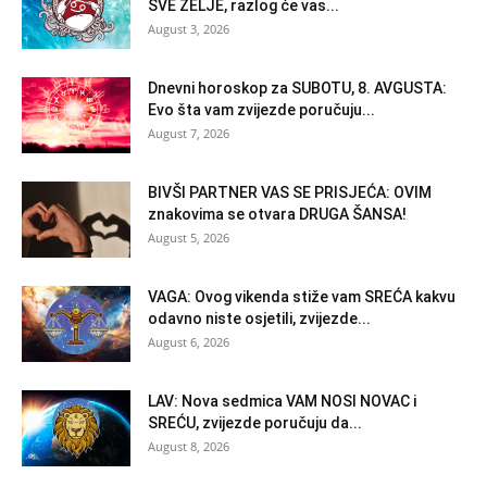
SVE ŽELJE, razlog će vas...
August 3, 2026
Dnevni horoskop za SUBOTU, 8. AVGUSTA:
Evo šta vam zvijezde poručuju...
August 7, 2026
BIVŠI PARTNER VAS SE PRISJEĆA: OVIM
znakovima se otvara DRUGA ŠANSA!
August 5, 2026
VAGA: Ovog vikenda stiže vam SREĆA kakvu
odavno niste osjetili, zvijezde...
August 6, 2026
LAV: Nova sedmica VAM NOSI NOVAC i
SREĆU, zvijezde poručuju da...
August 8, 2026