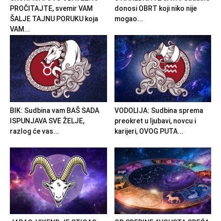
PROČITAJTE, svemir VAM
donosi OBRT koji niko nije
ŠALJE TAJNU PORUKU koja
mogao...
VAM...
BIK: Sudbina vam BAŠ SADA
VODOLIJA: Sudbina sprema
ISPUNJAVA SVE ŽELJE,
preokret u ljubavi, novcu i
razlog će vas...
karijeri, OVOG PUTA...