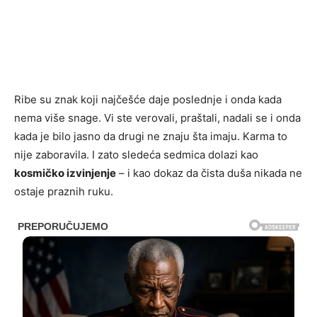
Ribe su znak koji najčešće daje poslednje i onda kada
nema više snage. Vi ste verovali, praštali, nadali se i onda
kada je bilo jasno da drugi ne znaju šta imaju. Karma to
nije zaboravila. I zato sledeća sedmica dolazi kao
kosmičko izvinjenje
– i kao dokaz da čista duša nikada ne
ostaje praznih ruku.