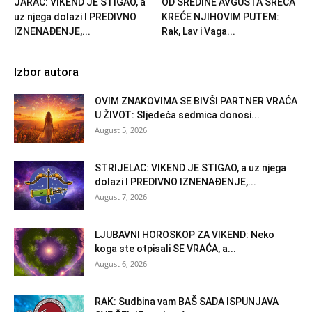
JARAC: VIKEND JE STIGAO, a
OD SREDINE AVGUSTA SREĆA
uz njega dolazi I PREDIVNO
KREĆE NJIHOVIM PUTEM:
IZNENAĐENJE,...
Rak, Lav i Vaga...
Izbor autora
OVIM ZNAKOVIMA SE BIVŠI PARTNER VRAĆA
U ŽIVOT: Sljedeća sedmica donosi...
August 5, 2026
STRIJELAC: VIKEND JE STIGAO, a uz njega
dolazi I PREDIVNO IZNENAĐENJE,...
August 7, 2026
LJUBAVNI HOROSKOP ZA VIKEND: Neko
koga ste otpisali SE VRAĆA, a...
August 6, 2026
RAK: Sudbina vam BAŠ SADA ISPUNJAVA