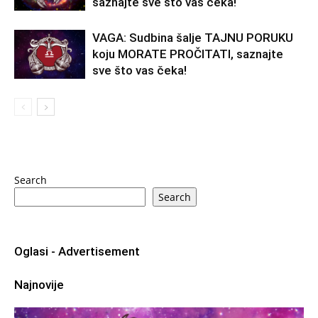
saznajte sve što vas čeka!
VAGA: Sudbina šalje TAJNU PORUKU
koju MORATE PROČITATI, saznajte
sve što vas čeka!
Search
Search
Oglasi - Advertisement
Najnovije