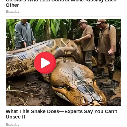
rešenje problema koji vas je mučio
podrška osobe koja vam znači
vest koja vam vraća nadu
manji, ali značajan pomak
Karma vas nagrađuje jer niste izgubili ljudskost čak ni
kada je bilo teško.
ODNOSI SA LJUDIMA – KO
ZASLUŽUJE PRISTUP VAŠOJ