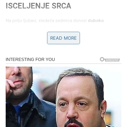
ISCELJENJE SRCA
Na polju ljubavi, sledeća sedmica donosi
duboko
emotivno razrešenje
.
READ MORE
Ako ste u vezi, odnos ulazi u fazu veće bliskosti,
razumevanja i nežnosti. Partner može pokazati emocije
koje je ranije skrivao ili konačno shvatiti koliko ste mu
značili. Ako ste se osećali emotivno usamljeno – sada
dolazi trenutak istine. Ljubav se ili produbljuje, ili vi
shvatate da više ne želite da budete jedini koji voli.
Ako ste slobodni, karma vam može poslati:
osobu koja vas vidi i razume
susret koji deluje sudbinski i nežno