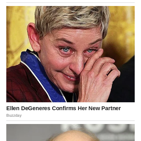
DUŠI
Sledeća sedmica donosi Ribe u fazu
emocionalne
selekcije
. Vi više ne puštate svakoga blizu. I što je
najvažnije – ne osećate krivicu zbog toga.
Neki ljudi će:
pokazati iskrenu brigu
priznati greške
ili se sami udaljiti jer više ne mogu da koriste vašu
dobrotu
To nije gubitak. To je
karmičko čišćenje
.