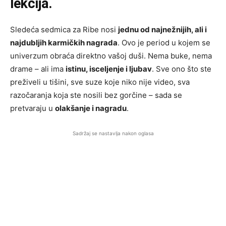
lekcija.
Sledeća sedmica za Ribe nosi
jednu od najnežnijih, ali i
najdubljih karmičkih nagrada
. Ovo je period u kojem se
univerzum obraća direktno vašoj duši. Nema buke, nema
drame – ali ima
istinu, isceljenje i ljubav
. Sve ono što ste
preživeli u tišini, sve suze koje niko nije video, sva
razočaranja koja ste nosili bez gorčine – sada se
pretvaraju u
olakšanje i nagradu
.
Sadržaj se nastavlja nakon oglasa