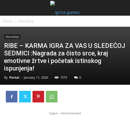
Home
Horoskop
Horoskop
RIBE – KARMA IGRA ZA VAS U SLEDEĆOJ
SEDMICI :Nagrada za čisto srce, kraj
emotivne žrtve i početak istinskog
ispunjenja!
By
Portal
-
January 11, 2026
1573
0
Oglasi - Advertisement