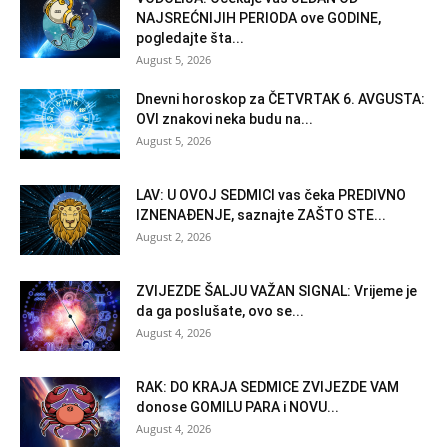
NAJSREĆNIJIH PERIODA ove GODINE,
pogledajte šta...
August 5, 2026
Dnevni horoskop za ČETVRTAK 6. AVGUSTA:
OVI znakovi neka budu na...
August 5, 2026
LAV: U OVOJ SEDMICI vas čeka PREDIVNO
IZNENAĐENJE, saznajte ZAŠTO STE...
August 2, 2026
ZVIJEZDE ŠALJU VAŽAN SIGNAL: Vrijeme je
da ga poslušate, ovo se...
August 4, 2026
RAK: DO KRAJA SEDMICE ZVIJEZDE VAM
donose GOMILU PARA i NOVU...
August 4, 2026