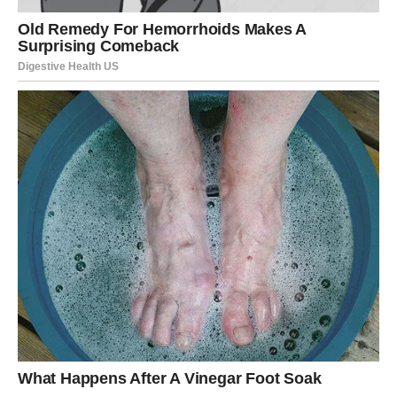
Vrijeme je da vjerujete svojim
snovima
Ako već dugo odgađate jedan važan korak, sutrašnji dan
mogao bi biti pravi trenutak da konačno krenete naprijed.
Nemojte čekati da sve bude savršeno. Dovoljno je da
vjerujete sebi i napravite prvi korak, a ostale okolnosti
počeće da se razvijaju u vašu korist.
Zvijezde vas podržavaju u svemu što radite iskreno i sa
dobrim namjerama.
Zdravlje i raspoloženje
Bićete puni pozitivne energije, ali nemojte zanemariti