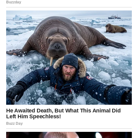
potrebu za odmorom.
Pronađite vrijeme za šetnju, boravak u prirodi ili razgovor
sa osobom koja vas uvijek smiruje i inspiriše.
Unutrašnja ravnoteža biće ključ vašeg dobrog
raspoloženja tokom cijelog dana.
Poruka zvijezda za kraj
Sutra vam donosi mnogo više nego što sada možete
pretpostaviti. Pred vama su važni razgovori, lijepe vijesti,
nove prilike i mogućnost da donesete odluku koja će
pozitivno uticati na vašu budućnost.
Zvijezde vam poručuju da vjerujete svojim osjećajima, da
ne dozvolite da vas prošle brige zaustave i da pažljivo