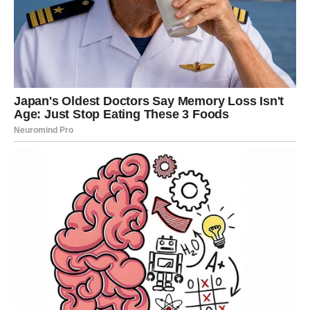
Jedan razgovor sa članom porodice mogao bi vam
donijeti veliko olakšanje.
Savjet koji budete dobili pomoći će vam da drugačije
pogledate na jednu situaciju koja vas već neko vrijeme
opterećuje.
Veče provedeno sa ljudima koje volite donijeće vam
osjećaj mira i emocionalne sigurnosti.