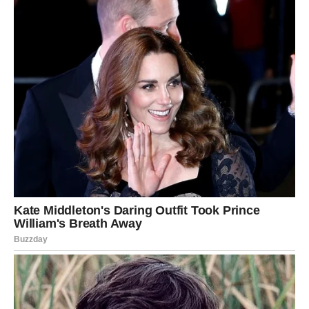
pratite sve znakove koje vam život šalje. Upravo sutrašnji
dan može označiti početak jednog mnogo ljepšeg
razdoblja u kojem će se mnoge želje približiti ostvarenju,
a vi ćete shvatiti da vas sudbina vodi putem sreće, ljubavi,
uspjeha i unutrašnjeg mira.