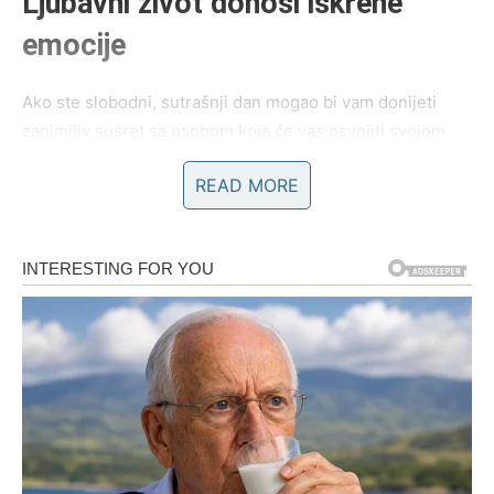
Ljubavni život donosi iskrene
emocije
Ako ste slobodni, sutrašnji dan mogao bi vam donijeti
zanimljiv susret sa osobom koja će vas osvojiti svojom
pažnjom, toplinom i iskrenošću.
READ MORE
Nemojte zatvarati srce zbog prošlih razočaranja. Zvijezde
pokazuju da vas očekuje poznanstvo koje može prerasti u
nešto mnogo ljepše nego što sada možete zamisliti.
Ako ste zauzeti, partner će pokazati koliko mu značite
kroz male znakove pažnje i iskrene riječi. Ovo je odličan
trenutak da otvoreno razgovarate o zajedničkim
planovima i željama.
Porodica vam pruža sigurnost