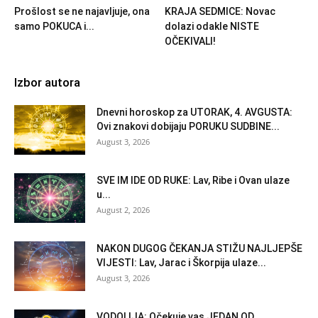
Prošlost se ne najavljuje, ona
KRAJA SEDMICE: Novac
samo POKUCA i...
dolazi odakle NISTE
OČEKIVALI!
Izbor autora
Dnevni horoskop za UTORAK, 4. AVGUSTA:
Ovi znakovi dobijaju PORUKU SUDBINE...
August 3, 2026
SVE IM IDE OD RUKE: Lav, Ribe i Ovan ulaze
u...
August 2, 2026
NAKON DUGOG ČEKANJA STIŽU NAJLJEPŠE
VIJESTI: Lav, Jarac i Škorpija ulaze...
August 3, 2026
VODOLIJA: Očekuje vas JEDAN OD