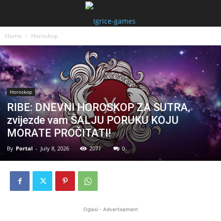
Home
Horoskop
Horoskop
RIBE: DNEVNI HOROSKOP ZA SUTRA,
zvijezde vam ŠALJU PORUKU KOJU
MORATE PROČITATI!
By
Portal
-
July 8, 2026
2071
0
Oglasi - Advertisement