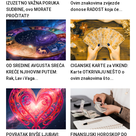
IZUZETNO VAŽNA PORUKA
Ovim znakovima zvijezde
SUDBINE, ovo MORATE
donose RADOST koja će...
PROČITATI!
OD SREDINE AVGUSTA SREĆA
CIGANSKE KARTE za VIKEND:
KREĆE NJIHOVIM PUTEM:
Karte OTKRIVAJU NEŠTO o
Rak, Lav i Vaga...
ovim znakovima što...
POVRATAK BIVŠE LJUBAVI:
FINANSIJSKI HOROSKOP DO