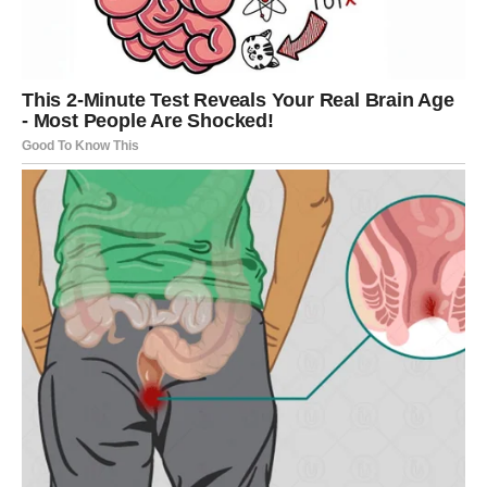
Obratite pažnju na znak koji će
vam život poslati
Sutra ćete sasvim slučajno čuti riječi ili vidjeti nešto što
će u vama probuditi novu nadu.
Nemojte zanemariti taj trenutak. Upravo kroz jednu malu
sitnicu mogli biste dobiti odgovor koji već dugo tražite.
Vaša intuicija biće izuzetno snažna i pomoći će vam da
donesete odluku koja će se pokazati veoma važnom za
budućnost.