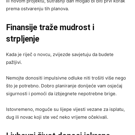
ili novom projektu, sutrašnji dan mogao bi biti prvi korak
prema ostvarenju tih planova.
Finansije traže mudrost i
strpljenje
Kada je riječ o novcu, zvijezde savjetuju da budete
pažljivi.
Nemojte donositi impulsivne odluke niti trošiti više nego
što je potrebno. Dobro planiranje donijeće vam osjećaj
sigurnosti i pomoći da izbjegnete nepotrebne brige.
Istovremeno, moguće su lijepe vijesti vezane za isplatu,
dug ili novac koji ste već neko vrijeme očekivali.