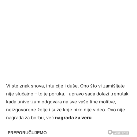
Vi ste znak snova, intuicije i duše. Ono što vi zamišljate
nije slučajno – to je poruka. I upravo sada dolazi trenutak
kada univerzum odgovara na sve vaše tihe molitve,
neizgovorene želje i suze koje niko nije video. Ovo nije
nagrada za borbu, već
nagrada za veru
.