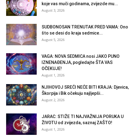
koje vas muči godinama, zvijezde mu...
August 3, 2026
SUDBONOSAN TRENUTAK PRED VAMA: Ono
što se desi do kraja sedmice...
August 5, 2026
VAGA: NOVA SEDMICA nosi JAKO PUNO
IZNENAĐENJA, pogledajte ŠTA VAS
OČEKUJE!
August 1, 2026
NJIHOVOJ SREĆI NEĆE BITI KRAJA: Djevica,
Škorpija i Bik očekuju najljepši...
August 2, 2026
JARAC: STIŽE TI NAJVAŽNIJA PORUKA U
ŽIVOTU od zvijezda, saznaj ZAŠTO!
August 1, 2026