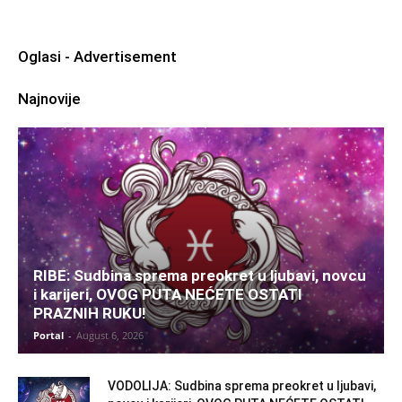
Oglasi - Advertisement
Najnovije
RIBE: Sudbina sprema preokret u ljubavi, novcu
i karijeri, OVOG PUTA NEĆETE OSTATI
PRAZNIH RUKU!
Portal
-
August 6, 2026
VODOLIJA: Sudbina sprema preokret u ljubavi,