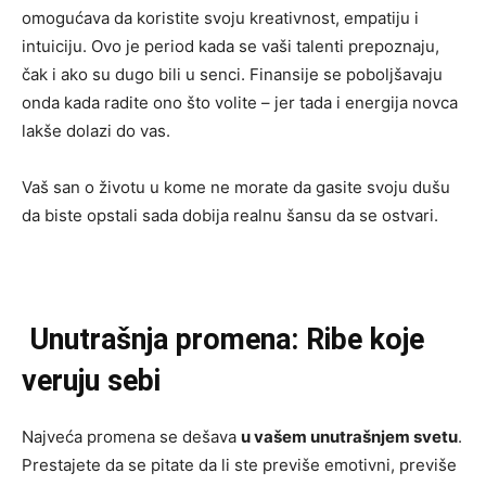
omogućava da koristite svoju kreativnost, empatiju i
intuiciju. Ovo je period kada se vaši talenti prepoznaju,
čak i ako su dugo bili u senci. Finansije se poboljšavaju
onda kada radite ono što volite – jer tada i energija novca
lakše dolazi do vas.
Vaš san o životu u kome ne morate da gasite svoju dušu
da biste opstali sada dobija realnu šansu da se ostvari.
Unutrašnja promena: Ribe koje
veruju sebi
Najveća promena se dešava
u vašem unutrašnjem svetu
.
Prestajete da se pitate da li ste previše emotivni, previše