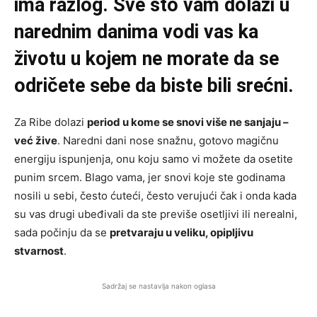
ima razlog. Sve što vam dolazi u
narednim danima vodi vas ka
životu u kojem ne morate da se
odričete sebe da biste bili srećni.
Za Ribe dolazi
period u kome se snovi više ne sanjaju –
već žive
. Naredni dani nose snažnu, gotovo magičnu
energiju ispunjenja, onu koju samo vi možete da osetite
punim srcem. Blago vama, jer snovi koje ste godinama
nosili u sebi, često ćuteći, često verujući čak i onda kada
su vas drugi ubeđivali da ste previše osetljivi ili nerealni,
sada počinju da se
pretvaraju u veliku, opipljivu
stvarnost
.
Sadržaj se nastavlja nakon oglasa