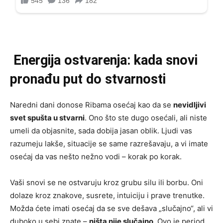
Energija ostvarenja: kada snovi
pronađu put do stvarnosti
Naredni dani donose Ribama osećaj kao da se
nevidljivi
svet spušta u stvarni
. Ono što ste dugo osećali, ali niste
umeli da objasnite, sada dobija jasan oblik. Ljudi vas
razumeju lakše, situacije se same razrešavaju, a vi imate
osećaj da vas nešto nežno vodi – korak po korak.
Vaši snovi se ne ostvaruju kroz grubu silu ili borbu. Oni
dolaze kroz znakove, susrete, intuiciju i prave trenutke.
Možda ćete imati osećaj da se sve dešava „slučajno“, ali vi
duboko u sebi znate –
ništa nije slučajno
. Ovo je period