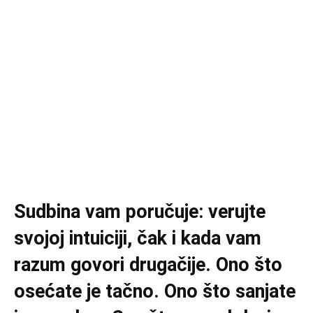
Sudbina vam poručuje: verujte
svojoj intuiciji, čak i kada vam
razum govori drugačije. Ono što
osećate je tačno. Ono što sanjate