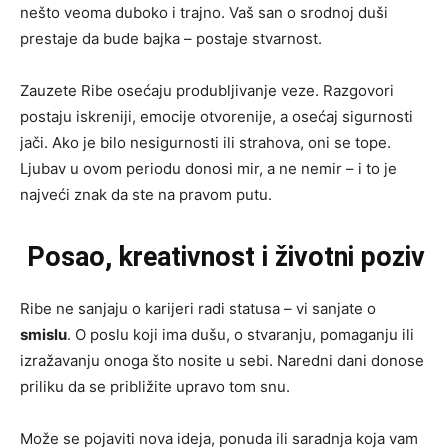
nešto veoma duboko i trajno. Vaš san o srodnoj duši
prestaje da bude bajka – postaje stvarnost.
Zauzete Ribe osećaju produbljivanje veze. Razgovori
postaju iskreniji, emocije otvorenije, a osećaj sigurnosti
jači. Ako je bilo nesigurnosti ili strahova, oni se tope.
Ljubav u ovom periodu donosi mir, a ne nemir – i to je
najveći znak da ste na pravom putu.
Posao, kreativnost i životni poziv
Ribe ne sanjaju o karijeri radi statusa – vi sanjate o
smislu
. O poslu koji ima dušu, o stvaranju, pomaganju ili
izražavanju onoga što nosite u sebi. Naredni dani donose
priliku da se približite upravo tom snu.
Može se pojaviti nova ideja, ponuda ili saradnja koja vam