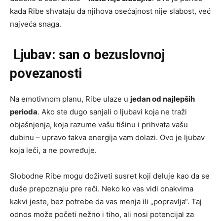
kada Ribe shvataju da njihova osećajnost nije slabost, već
najveća snaga.
Ljubav: san o bezuslovnoj
povezanosti
Na emotivnom planu, Ribe ulaze u
jedan od najlepših
perioda
. Ako ste dugo sanjali o ljubavi koja ne traži
objašnjenja, koja razume vašu tišinu i prihvata vašu
dubinu – upravo takva energija vam dolazi. Ovo je ljubav
koja leči, a ne povređuje.
Slobodne Ribe mogu doživeti susret koji deluje kao da se
duše prepoznaju pre reči. Neko ko vas vidi onakvima
kakvi jeste, bez potrebe da vas menja ili „popravlja“. Taj
odnos može početi nežno i tiho, ali nosi potencijal za