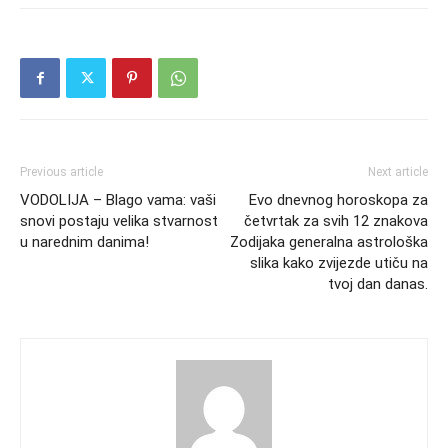
Previous article
Next article
VODOLIJA – Blago vama: vaši
Evo dnevnog horoskopa za
snovi postaju velika stvarnost
četvrtak za svih 12 znakova
u narednim danima!
Zodijaka generalna astrološka
slika kako zvijezde utiču na
tvoj dan danas.