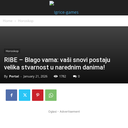
Home
Horoskop
Horoskop
RIBE – Blago vama: vaši snovi postaju
velika stvarnost u narednim danima!
By
Portal
-
January 21, 2026
1782
0
Oglasi - Advertisement