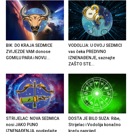
BIK: DO KRAJA SEDMICE
VODOLIJA: U OVOJ SEDMICI
ZVIJEZDE VAM donose
vas čeka PREDIVNO
GOMILU PARA i NOVU...
IZNENAĐENJE, saznajte
ZAŠTO STE...
STRIJELAC: NOVA SEDMICA
DOSTA JE BILO SUZA: Ribe,
nosi JAKO PUNO
Strijelac i Vodolija konačno
IZNENAĐENJA, pogledajte
kreću naprijed...