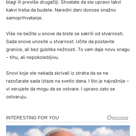
blagi ili previše drugačiji. Shvatate da ste upravo takvi
kakvi treba da budete. Naredni dani donose snažno
samoprihvatanje.
Više ne bežite u snove da biste se sakrili od stvarnosti.
Sada snove unosite u stvarnost. Učite da postavite
granice, ali bez gubitka nežnosti. To vam daje novu snagu
– tihu, ali nepokolebljivu.
Snovi koje ste nekada skrivali iz straha da se ne
razočarate sada izlaze na svetlo dana. I što je najvažnije –
vi verujete da mogu da se ostvare. I upravo zato se
ostvaruju.