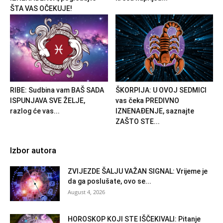
ŠTA VAS OČEKUJE!
RIBE: Sudbina vam BAŠ SADA
ŠKORPIJA: U OVOJ SEDMICI
ISPUNJAVA SVE ŽELJE,
vas čeka PREDIVNO
razlog će vas...
IZNENAĐENJE, saznajte
ZAŠTO STE...
Izbor autora
ZVIJEZDE ŠALJU VAŽAN SIGNAL: Vrijeme je
da ga poslušate, ovo se...
August 4, 2026
HOROSKOP KOJI STE IŠČEKIVALI: Pitanje