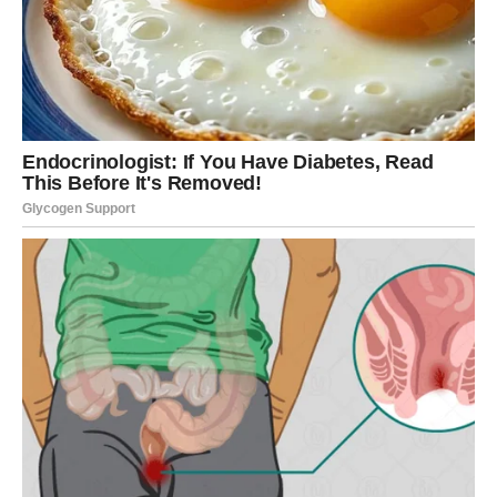
snažnije nego što očekujete.
Međutim, zvijezde vas upozoravaju da ne donosite
odluke samo srcem. Važno je da pažljivo procijenite da li
se ta osoba zaista promijenila i da li sada može pružiti
ono što vam je nekada nedostajalo.