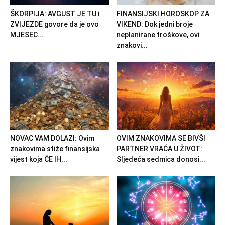
ŠKORPIJA: AVGUST JE TU i
FINANSIJSKI HOROSKOP ZA
ZVIJEZDE govore da je ovo
VIKEND: Dok jedni broje
MJESEC...
neplanirane troškove, ovi
znakovi...
NOVAC VAM DOLAZI: Ovim
OVIM ZNAKOVIMA SE BIVŠI
znakovima stiže finansijska
PARTNER VRAĆA U ŽIVOT:
vijest koja ĆE IH...
Sljedeća sedmica donosi...