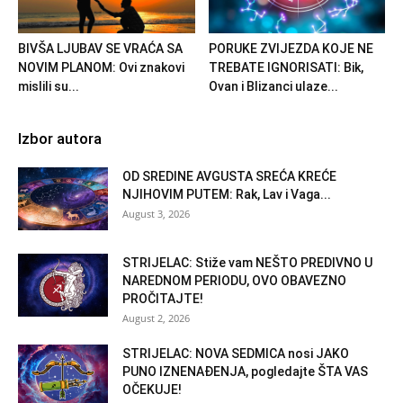
BIVŠA LJUBAV SE VRAĆA SA
PORUKE ZVIJEZDA KOJE NE
NOVIM PLANOM: Ovi znakovi
TREBATE IGNORISATI: Bik,
mislili su...
Ovan i Blizanci ulaze...
Izbor autora
OD SREDINE AVGUSTA SREĆA KREĆE
NJIHOVIM PUTEM: Rak, Lav i Vaga...
August 3, 2026
STRIJELAC: Stiže vam NEŠTO PREDIVNO U
NAREDNOM PERIODU, OVO OBAVEZNO
PROČITAJTE!
August 2, 2026
STRIJELAC: NOVA SEDMICA nosi JAKO
PUNO IZNENAĐENJA, pogledajte ŠTA VAS
OČEKUJE!