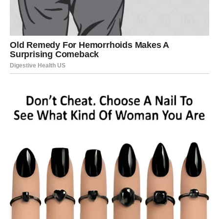
Zvijezde vam savjetuju da slušate
svoju intuiciju
Najveća greška koju biste sada mogle napraviti jeste da
ignorišete ono što osjećate samo zato što se bojite novih
povreda. Bez obzira na to da li želite novu priliku sa tom
osobom ili ne, važno je da iskreno razgovarate i sebi date
odgovore koje dugo tražite.
Pred vama je veoma važan razgovor tokom kojeg bi
mnoge stvari mogle izaći na vidjelo. Osoba iz prošlosti
mogla bi vam priznati koliko ste joj nedostajale i koliko je
tek sada shvatila šta je izgubila.
Zvijezde vam savjetuju da slušate intuiciju. Ako osjetite
da se ta osoba zaista promijenila i da dolazi sa iskrenim
emocijama, možda biste trebale dati sebi priliku da vidite