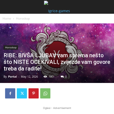
Home
Horoskop
Horoskop
RIBE: BIVŠA LJUBAV vam sprema nešto
što NISTE OČEKIVALI, zvijezde vam govore
treba da radite!
By
Portal
-
May 12, 2026
1901
0
Oglasi - Advertisement