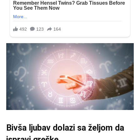
Bivša ljubav dolazi sa željom da
ispravi greške