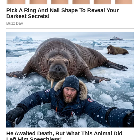
gdje vas sudbina vodi.
Sudbina vam daje priliku da
konačno riješite ono što je ostalo
nedorečeno
Nekada se bivše ljubavi vraćaju kako bismo konačno
dobili odgovore koje dugo čekamo. Međutim, u vašem
slučaju postoji velika mogućnost da ovo ne bude samo
prolazni povratak prošlosti.
Zvijezde pokazuju da između vas i te osobe još uvijek
postoji jaka energija koja nije nestala uprkos vremenu i
udaljenosti. Upravo zato ćete morati da odlučite da li
želite još jednu priliku ili konačno zatvaranje tog
poglavlja.