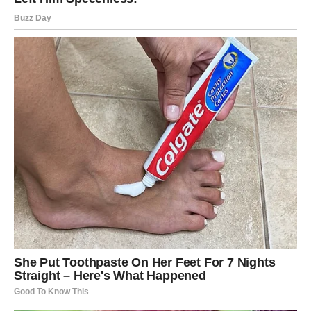
Mnoge Ribe će tokom ovog perioda donijeti odluku koja
može potpuno promijeniti njihov emotivni život.
Pred vama su dani puni emocija i
velikih iznenađenja
Ovo nije običan period i ovo nije običan susret sa
prošlošću. Zvijezde vam donose situaciju koja će vas
natjerati da mnogo iskrenije pogledate svoje emocije i
želje.
Bivša ljubav vam sprema nešto što niste očekivale, a vi
ćete uskoro shvatiti da sudbina ponekad vraća ljude onda
kada su konačno spremni da vole na pravi način.
Pred vama su dani puni važnih razgovora, velikih emocija