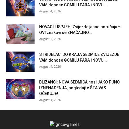
VAM donose GOMILU PARA i NOVU...
August 4, 2026
NOVAC I USPJEH: Zvijezde jasno poručuju –
OVI znakovi se ZNAČAJNO...
August 5, 2026
STRIJELAC: DO KRAJA SEDMICE ZVIJEZDE
VAM donose GOMILU PARA i NOVU...
August 4, 2026
BLIZANCI: NOVA SEDMICA nosi JAKO PUNO
IZNENAĐENJA, pogledajte ŠTA VAS
OČEKUJE!
August 1, 2026