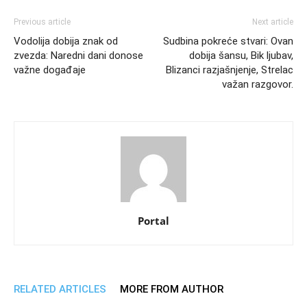
Previous article
Next article
Vodolija dobija znak od
Sudbina pokreće stvari: Ovan
zvezda: Naredni dani donose
dobija šansu, Bik ljubav,
važne događaje
Blizanci razjašnjenje, Strelac
važan razgovor.
Portal
RELATED ARTICLES
MORE FROM AUTHOR