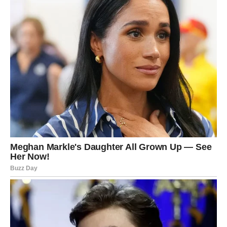
Poruka zvezda za Ribe
Zvezde vam u narednim danima šalju važnu poruku:
Verujte svojim osećanjima.
Vaša intuicija je jedan od vaših najvećih darova. Kada
slušate svoj unutrašnji glas, često pronalazite put koji vas
vodi ka sreći.
Ako se pojavi prilika koja vam donosi osećaj nade i
inspiracije, to može biti znak da ste na pravom putu.