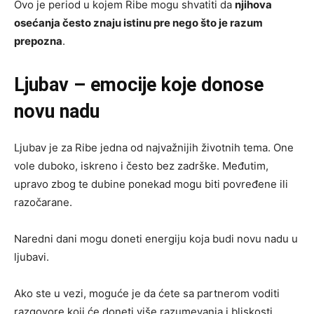
Ovo je period u kojem Ribe mogu shvatiti da
njihova
osećanja često znaju istinu pre nego što je razum
prepozna
.
Ljubav – emocije koje donose
novu nadu
Ljubav je za Ribe jedna od najvažnijih životnih tema. One
vole duboko, iskreno i često bez zadrške. Međutim,
upravo zbog te dubine ponekad mogu biti povređene ili
razočarane.
Naredni dani mogu doneti energiju koja budi novu nadu u
ljubavi.
Ako ste u vezi, moguće je da ćete sa partnerom voditi
razgovore koji će doneti više razumevanja i bliskosti.