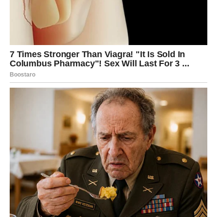
Posao – prilike koje dolaze kroz
kreativnost
Na poslovnom planu Ribe često imaju mnogo talenta i
kreativnosti. One razmišljaju drugačije i često pronalaze
rešenja koja drugi ne vide.
Naredni dani mogu doneti priliku da pokažete svoje
sposobnosti.
Moguće su: