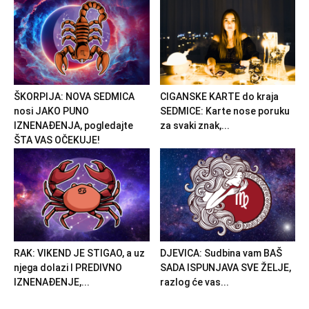
ŠKORPIJA: NOVA SEDMICA
CIGANSKE KARTE do kraja
nosi JAKO PUNO
SEDMICE: Karte nose poruku
IZNENAĐENJA, pogledajte
za svaki znak,...
ŠTA VAS OČEKUJE!
RAK: VIKEND JE STIGAO, a uz
DJEVICA: Sudbina vam BAŠ
njega dolazi I PREDIVNO
SADA ISPUNJAVA SVE ŽELJE,
IZNENAĐENJE,...
razlog će vas...