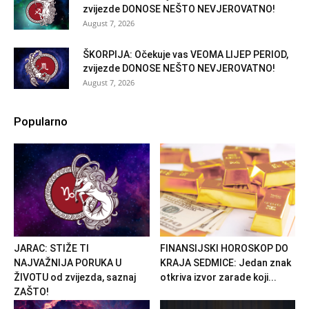
zvijezde DONOSE NEŠTO NEVJEROVATNO!
August 7, 2026
ŠKORPIJA: Očekuje vas VEOMA LIJEP PERIOD,
zvijezde DONOSE NEŠTO NEVJEROVATNO!
August 7, 2026
Popularno
JARAC: STIŽE TI
FINANSIJSKI HOROSKOP DO
NAJVAŽNIJA PORUKA U
KRAJA SEDMICE: Jedan znak
ŽIVOTU od zvijezda, saznaj
otkriva izvor zarade koji...
ZAŠTO!