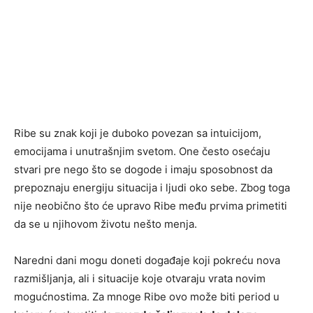
Ribe su znak koji je duboko povezan sa intuicijom,
emocijama i unutrašnjim svetom. One često osećaju
stvari pre nego što se dogode i imaju sposobnost da
prepoznaju energiju situacija i ljudi oko sebe. Zbog toga
nije neobično što će upravo Ribe među prvima primetiti
da se u njihovom životu nešto menja.
Naredni dani mogu doneti događaje koji pokreću nova
razmišljanja, ali i situacije koje otvaraju vrata novim
mogućnostima. Za mnoge Ribe ovo može biti period u