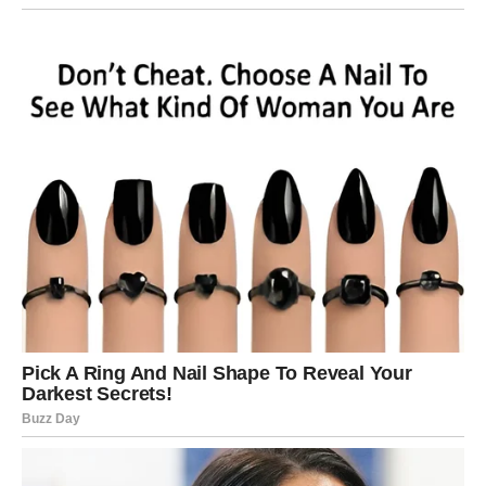
vremena sa ljudima koji vam donose mir i razumevanje.
Neko iz vašeg okruženja mogao bi vam dati savet koji će
vam pomoći da jasnije sagledate neku situaciju.
Unutrašnja snaga Riba
Iako Ribe ponekad deluju nežno i ranjivo, one u sebi nose
veliku snagu. Njihova sposobnost da saosećaju sa
drugima, da razumeju emocije i da pronađu svetlo čak i u
teškim situacijama čini ih posebnim.
Naredni dani mogu biti trenutak u kojem Ribe shvataju
koliko su zapravo jake.
Možda ćete odlučiti da pustite nešto iz prošlosti. Možda
ćete napraviti korak ka životu koji vam donosi više mira.