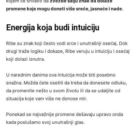
kojem će shvatiti da
zvezde šalju znak da dolaze
promene koje mogu doneti više sreće, jasnoće i nade
.
Energija koja budi intuiciju
Ribe su znak koji često vodi srce i unutrašnji osećaj. Dok
drugi traže logiku i dokaze, Ribe veruju u intuiciju i osećaj
koji dolazi iznutra.
U narednim danima ova intuicija može biti posebno
snažna. Možda ćete osetiti da treba da donesete odluku,
da promenite nešto u svom životu ili da se udaljite od
situacija koje vam više ne donose mir.
Ponekad se najvažnije promene dešavaju upravo onda
kada poslušamo svoj unutrašnji glas.