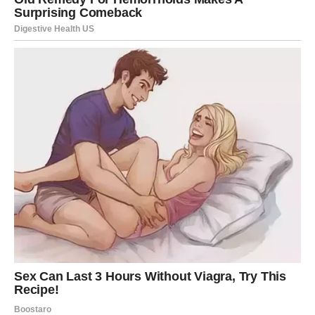
U narednim danima važno je da budete malo oprezniji sa
finansijama. Dobro razmislite pre nego što donesete
važne odluke ili napravite veće troškove.
Ipak, postoji mogućnost da se pojavi nova prilika koja
može poboljšati vašu finansijsku situaciju.
Porodica i prijatelji – podrška
koja leči
Ribe su znak koji veoma ceni bliske ljude. One često
pružaju podršku drugima i spremne su da pomognu kada
god je potrebno.
U narednim danima moguće je da ćete provoditi više