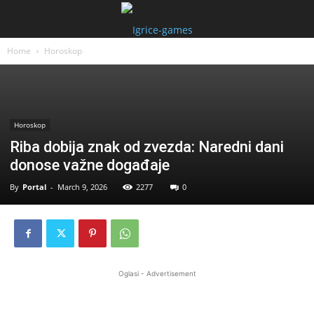
Home
Horoskop
Horoskop
Riba dobija znak od zvezda: Naredni dani
donose važne događaje
By
Portal
-
March 9, 2026
2277
0
Oglasi - Advertisement