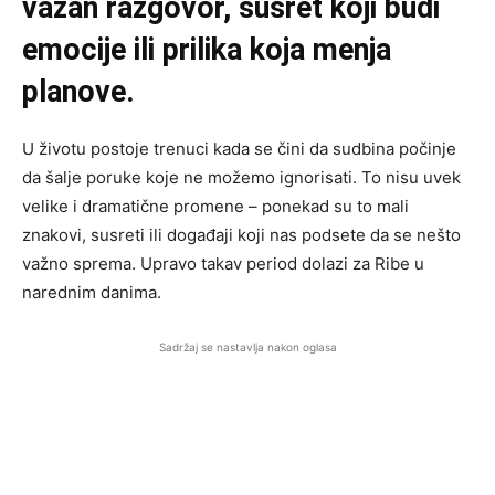
važan razgovor, susret koji budi
emocije ili prilika koja menja
planove.
U životu postoje trenuci kada se čini da sudbina počinje
da šalje poruke koje ne možemo ignorisati. To nisu uvek
velike i dramatične promene – ponekad su to mali
znakovi, susreti ili događaji koji nas podsete da se nešto
važno sprema. Upravo takav period dolazi za Ribe u
narednim danima.
Sadržaj se nastavlja nakon oglasa