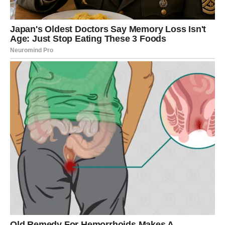
ideje koje donose nove projekte
razgovori o saradnji
prilika da radite nešto što vas inspiriše
podrška osobe koja veruje u vaš potencijal
Ovo je period u kojem Ribe mogu shvatiti da njihove ideje
imaju veliku vrednost.
Finansije – oprez i mudre odluke
Kada je novac u pitanju, Ribe ponekad donose odluke
vođene emocijama. One vole da pomognu drugima i
često stavljaju potrebe drugih ispred svojih.