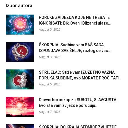
Izbor autora
PORUKE ZVIJEZDA KOJE NE TREBATE
IGNORISATI: Bik, Ovan i Blizanci ulaze...
August 3, 2026
ŠKORPIJA: Sudbina vam BAŠ SADA
ISPUNJAVA SVE ŽELJE, razlog će vas...
August 3, 2026
STRIJELAC: Stiže vam IZUZETNO VAŽNA
PORUKA SUDBINE, ovo MORATE PROČITATI!
August 5, 2026
Dnevni horoskop za SUBOTU, 8. AVGUSTA:
Evo šta vam zvijezde poručuju...
August 7, 2026
ŠKORPIJA: DO KRAJA SEDMICE ZVIJEZDE