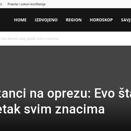
kt
Pravila i uslovi korištenja
HOME
IZDVOJENO
REGION
HOROSKOP
SAVJ
vo šta donosi ovaj petak svim znacima
zanci na oprezu: Evo št
etak svim znacima