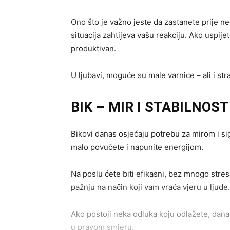
Ono što je važno jeste da zastanete prije ne
situacija zahtijeva vašu reakciju. Ako uspije
produktivan.
U ljubavi, moguće su male varnice – ali i str
BIK – MIR I STABILNOS
Bikovi danas osjećaju potrebu za mirom i sig
malo povučete i napunite energijom.
Na poslu ćete biti efikasni, bez mnogo str
pažnju na način koji vam vraća vjeru u ljude.
Ako postoji neka odluka koju odlažete, danas
u pravom smjeru.