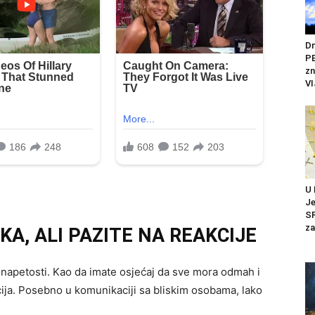
Dn
PE
zn
VI
U
J
SR
za
KA, ALI PAZITE NA REAKCIJE
e napetosti. Kao da imate osjećaj da sve mora odmah i
ija. Posebno u komunikaciji sa bliskim osobama, lako