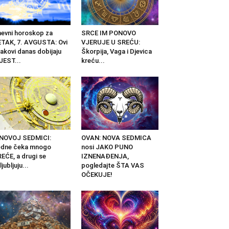
evni horoskop za
SRCE IM PONOVO
TAK, 7. AVGUSTA: Ovi
VJERUJE U SREĆU:
akovi danas dobijaju
Škorpija, Vaga i Djevica
JEST...
kreću...
 NOVOJ SEDMICI:
OVAN: NOVA SEDMICA
edne čeka mnogo
nosi JAKO PUNO
EĆE, a drugi se
IZNENAĐENJA,
ljubljuju...
pogledajte ŠTA VAS
OČEKUJE!