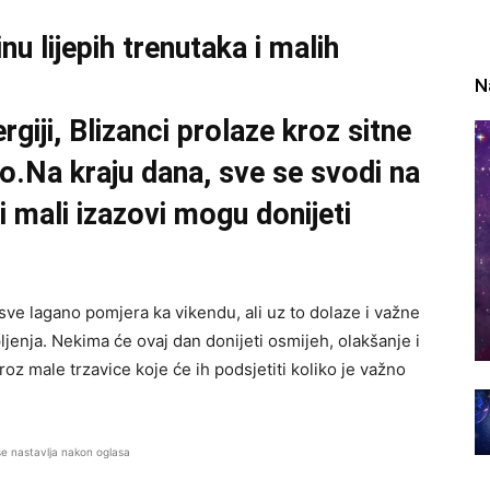
u lijepih trenutaka i malih
N
giji, Blizanci prolaze kroz sitne
zno.Na kraju dana, sve se svodi na
i mali izazovi mogu donijeti
ve lagano pomjera ka vikendu, ali uz to dolaze i važne
ljenja. Nekima će ovaj dan donijeti osmijeh, olakšanje i
kroz male trzavice koje će ih podsjetiti koliko je važno
se nastavlja nakon oglasa