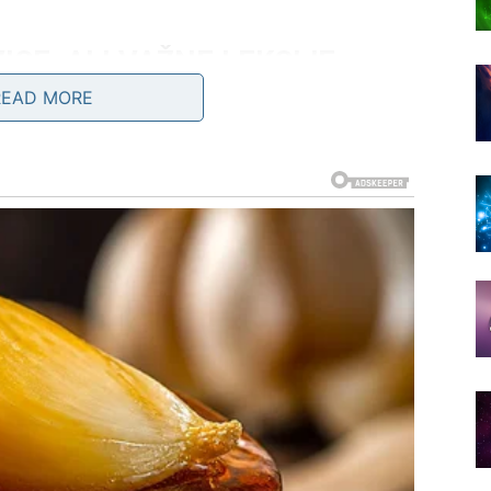
ICE, ALI VAŽNE LEKCIJE
READ MORE
nikaciji. Kao da vas neko ne razumije ili kao da riječi
su sitni konflikti, posebno sa osobama koje su vam
 kao sitnica može prerasti u nešto veće. Bolje je da
dna vaše pažnje.
 shvatiti da su neke stvari bile prolazne i ne toliko
NJEN EMOCIJAMA I LIJEPIM