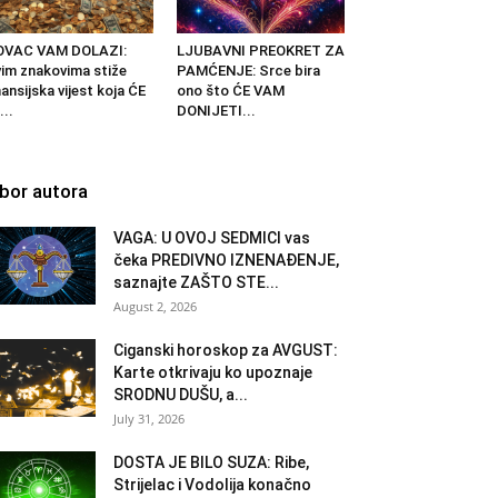
OVAC VAM DOLAZI:
LJUBAVNI PREOKRET ZA
im znakovima stiže
PAMĆENJE: Srce bira
nansijska vijest koja ĆE
ono što ĆE VAM
...
DONIJETI...
zbor autora
VAGA: U OVOJ SEDMICI vas
čeka PREDIVNO IZNENAĐENJE,
saznajte ZAŠTO STE...
August 2, 2026
Ciganski horoskop za AVGUST:
Karte otkrivaju ko upoznaje
SRODNU DUŠU, a...
July 31, 2026
DOSTA JE BILO SUZA: Ribe,
Strijelac i Vodolija konačno