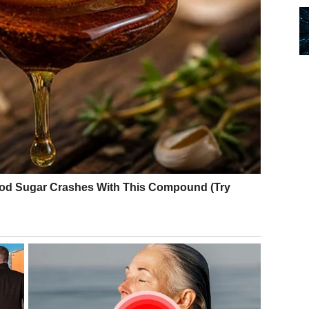
itivne energije. Kao da vam se vraća ono što ste dugo
vom mjestu.
ju ili susreti koji vam griju srce. Danas ćete osjetiti
 neko do koga vam je stalo, danas je pravi trenutak da
te.
ZNANJEM I PAŽNJOM
I imaćete priliku da zablistate, ali samo ako ostanete
o svaku cijenu.