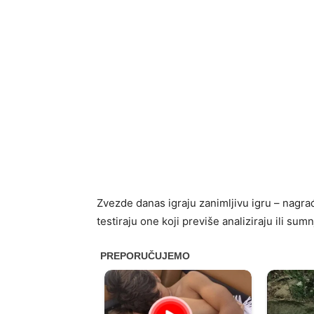
Zvezde danas igraju zanimljivu igru – nagrađuj
testiraju one koji previše analiziraju ili sumn