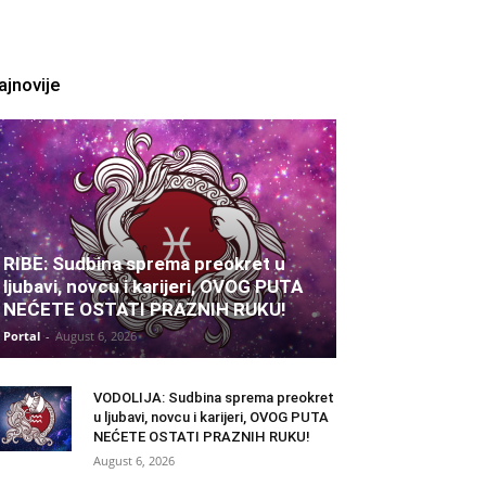
ajnovije
RIBE: Sudbina sprema preokret u
ljubavi, novcu i karijeri, OVOG PUTA
NEĆETE OSTATI PRAZNIH RUKU!
Portal
-
August 6, 2026
VODOLIJA: Sudbina sprema preokret
u ljubavi, novcu i karijeri, OVOG PUTA
NEĆETE OSTATI PRAZNIH RUKU!
August 6, 2026