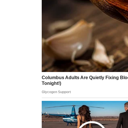
TRENUTCIMA
Rakovi su danas pod posebnom zaštitom poz
čekali – osmijeh, mir, osjećaj da ste na pra
Moguće su lijepe vijesti, poruke koje vas radu
zahvalnost i unutrašnji mir.
U ljubavi, emocije su naglašene. Ako postoji
pokažete ono što osjećate. Biće uzvraćeno.
Ovo je dan kada se podsjećate koliko vrijedi
LAV – POTREBA ZA PRI
Lavovi danas žele da budu viđeni i priznati. 
iskreni i ne pokušavate da impresionirate p