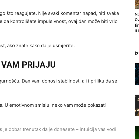
go što reagujete. Nije svaki komentar napad, niti svaka
N
Ov
te da kontrolišete impulsivnost, ovaj dan može biti vrlo
fi
IH
ast, ako znate kako da je usmjerite.
I
T VAM PRIJAJU
urnošću. Dan vam donosi stabilnost, ali i priliku da se
esa. U emotivnom smislu, neko vam može pokazati
 je dobar trenutak da je donesete – intuicija vas vodi