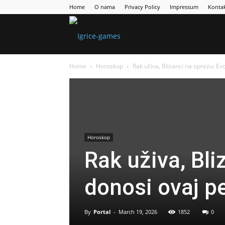
Home
O nama
Privacy Policy
Impressum
Konta
Games
Home
Horoskop
Rak uživa, Blizanci na oprezu: E
Portal
Horoskop
Rak uživa, Bli
donosi ovaj p
By
Portal
-
March 19, 2026
1852
0