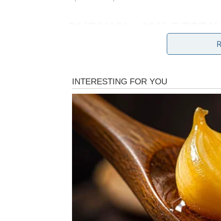
BLIZANCI – MALE TRZAV
Blizanci danas mogu osjetiti napetost u komu
ne dolaze onako kako ste zamislili. Mogući 
bliske.
Ovo nije dan za rasprave – jer ono što počne
napravite korak nazad i sačuvate energiju.
Važno je da shvatite: nije svaka borba vrije
U drugom dijelu dana dolazi smirenje, pa ćete
važne koliko su u trenutku djelovale.
RAK – DIVAN DAN ISPU