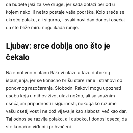
da budete jaki za sve druge, jer sada dolazi period u
kojem neko ili nešto postaje vaša podrška. Kolo sreće se
okreće polako, ali sigurno, i svaki novi dan donosi osećaj
da ste bliže miru nego ikada ranije.
Ljubav: srce dobija ono što je
čekalo
Na emotivnom planu Rakovi ulaze u fazu dubokog
ispunjenja, jer se konačno brišu stare rane i strahovi od
ponovnog razočaranja. Slobodni Rakovi mogu upoznati
osobu koja u njihov život ulazi nežno, ali sa snažnim
osećajem pripadnosti i sigurnosti, nekoga ko razume
vašu osetljivost i ne doživljava je kao slabost, već kao dar.
Taj odnos se razvija polako, ali duboko, i donosi osećaj da
ste konačno viđeni i prihvaćeni.