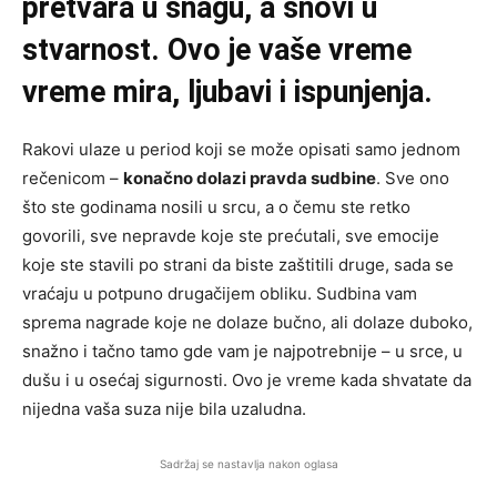
pretvara u snagu, a snovi u
stvarnost. Ovo je vaše vreme
vreme mira, ljubavi i ispunjenja.
Rakovi ulaze u period koji se može opisati samo jednom
rečenicom –
konačno dolazi pravda sudbine
. Sve ono
što ste godinama nosili u srcu, a o čemu ste retko
govorili, sve nepravde koje ste prećutali, sve emocije
koje ste stavili po strani da biste zaštitili druge, sada se
vraćaju u potpuno drugačijem obliku. Sudbina vam
sprema nagrade koje ne dolaze bučno, ali dolaze duboko,
snažno i tačno tamo gde vam je najpotrebnije – u srce, u
dušu i u osećaj sigurnosti. Ovo je vreme kada shvatate da
nijedna vaša suza nije bila uzaludna.
Sadržaj se nastavlja nakon oglasa