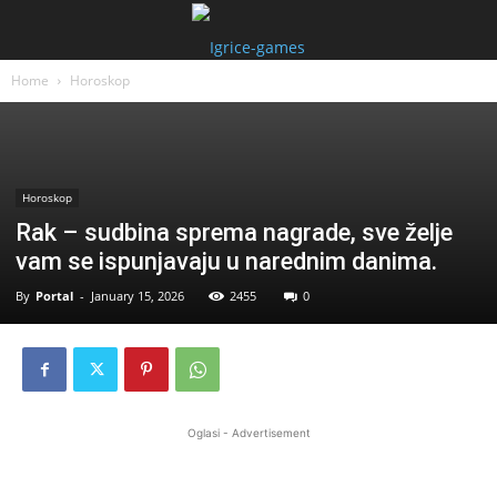
Home
Horoskop
Horoskop
Rak – sudbina sprema nagrade, sve želje
vam se ispunjavaju u narednim danima.
By
Portal
-
January 15, 2026
2455
0
Oglasi - Advertisement