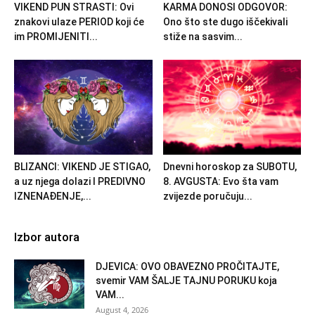
VIKEND PUN STRASTI: Ovi
KARMA DONOSI ODGOVOR:
znakovi ulaze PERIOD koji će
Ono što ste dugo iščekivali
im PROMIJENITI...
stiže na sasvim...
BLIZANCI: VIKEND JE STIGAO,
Dnevni horoskop za SUBOTU,
a uz njega dolazi I PREDIVNO
8. AVGUSTA: Evo šta vam
IZNENAĐENJE,...
zvijezde poručuju...
Izbor autora
DJEVICA: OVO OBAVEZNO PROČITAJTE,
svemir VAM ŠALJE TAJNU PORUKU koja
VAM...
August 4, 2026