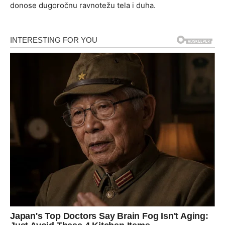
donose dugoročnu ravnotežu tela i duha.