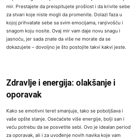
mir. Prestajete da preispitujete prošlost i da krivite sebe
za stvari koje niste mogli da promenite. Dolazi faza u
kojoj prihvatate sebe sa svim emocijama, ranjivošću i
snagom koju nosite. Ovaj mir vam daje novu snagu i
jasnoću, jer sada znate da više ne morate da se
dokazujete – dovoljno je što postojite takvi kakvi jeste.
Zdravlje i energija: olakšanje i
oporavak
Kako se emotivni teret smanjuje, tako se poboljšava i
vaše opšte stanje. Osećaćete više energije, bolji san i
veću potrebu da se posvetite sebi. Ovo je idealan period
za oporavak, ali i za uvođenje novih navika koje vam