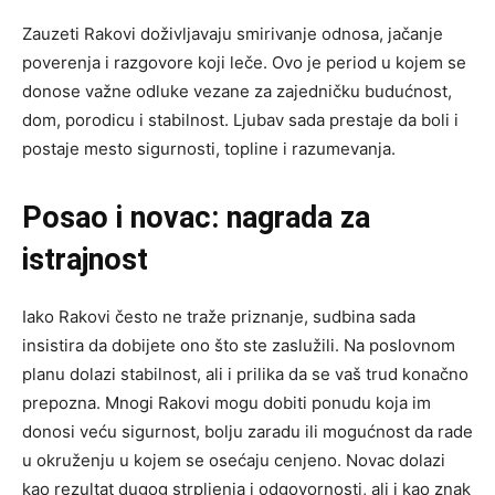
Zauzeti Rakovi doživljavaju smirivanje odnosa, jačanje
poverenja i razgovore koji leče. Ovo je period u kojem se
donose važne odluke vezane za zajedničku budućnost,
dom, porodicu i stabilnost. Ljubav sada prestaje da boli i
postaje mesto sigurnosti, topline i razumevanja.
Posao i novac: nagrada za
istrajnost
Iako Rakovi često ne traže priznanje, sudbina sada
insistira da dobijete ono što ste zaslužili. Na poslovnom
planu dolazi stabilnost, ali i prilika da se vaš trud konačno
prepozna. Mnogi Rakovi mogu dobiti ponudu koja im
donosi veću sigurnost, bolju zaradu ili mogućnost da rade
u okruženju u kojem se osećaju cenjeno. Novac dolazi
kao rezultat dugog strpljenja i odgovornosti, ali i kao znak