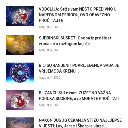
VODOLIJA: Stiže vam NEŠTO PREDIVNO U
NAREDNOM PERIODU, OVO OBAVEZNO
PROČITAJTE!
August 2, 2026
SUDBINSKI SUSRET: Osoba iz prošlosti
vraća se s razlogom koji će...
August 4, 2026
BILI SU RANJENI I POVRIJEĐENI, A SADA JE
VRIJEME DA KRENU...
August 4, 2026
BLIZANCI: Stiže vam IZUZETNO VAŽNA
PORUKA SUDBINE, ovo MORATE PROČITATI!
August 5, 2026
NAKON DUGOG ČEKANJA STIŽU NAJLJEPŠE
VIJESTI: Lav, Jarac i Škorpija ulaze...