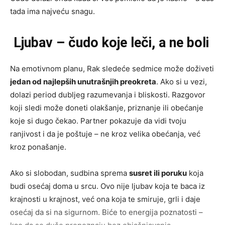
tada ima najveću snagu.
Ljubav – čudo koje leči, a ne boli
Na emotivnom planu, Rak sledeće sedmice može doživeti
jedan od najlepših unutrašnjih preokreta
. Ako si u vezi,
dolazi period dubljeg razumevanja i bliskosti. Razgovor
koji sledi može doneti olakšanje, priznanje ili obećanje
koje si dugo čekao. Partner pokazuje da vidi tvoju
ranjivost i da je poštuje – ne kroz velika obećanja, već
kroz ponašanje.
Ako si slobodan, sudbina sprema
susret ili poruku
koja
budi osećaj doma u srcu. Ovo nije ljubav koja te baca iz
krajnosti u krajnost, već ona koja te smiruje, grli i daje
osećaj da si na sigurnom. Biće to energija poznatosti –