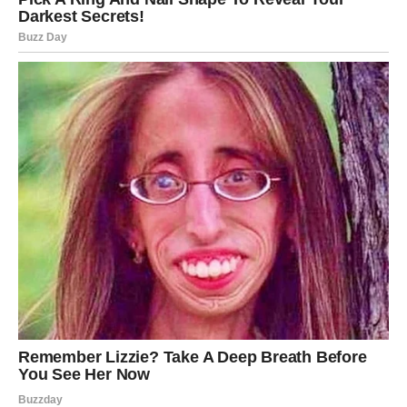
Sudbina te ne testira više – sada te
nagrađuje
.