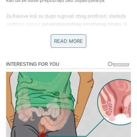
kao da se duše prepoznaju bez objašnjavanja.
Za Rakove koji su dugo tugovali zbog prošlosti, sledeća
sedmica donosi
zatvaranje jednog emotivnog kruga
. Ili
se neko vraća sa iskrenošću, ili ti konačno shvataš da si
spreman da ideš dalje bez bola. U oba slučaja – dobijaš
READ MORE
mir. A za Raka, to je najveće čudo.
Unutrašnje čudo – trenutak kada
srce prestaje da se brani
Najvažnije čudo koje sudbina sprema Raku sledeće
sedmice dešava se
u njegovoj duši
. Dolazi trenutak u
kojem prestaješ da se braniš, da skrivaš emocije i da se
bojiš novog razočaranja. Shvataš da ranjivost nije slabost,
već tvoja najveća snaga.