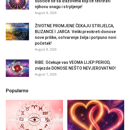
suočiće se sa izazovima koji će testirati
njihovu snagu i strpljenje!
August 8, 2026
ŽIVOTNE PROMJENE ČEKAJU STRIJELCA,
BLIZANCE I JARCA: Veliki preokreti donose
nove prilike, ostvarenje želja i potpuno novi
početak!
August 8, 2026
RIBE: Očekuje vas VEOMA LIJEP PERIOD,
zvijezde DONOSE NEŠTO NEVJEROVATNO!
August 7, 2026
Popularno