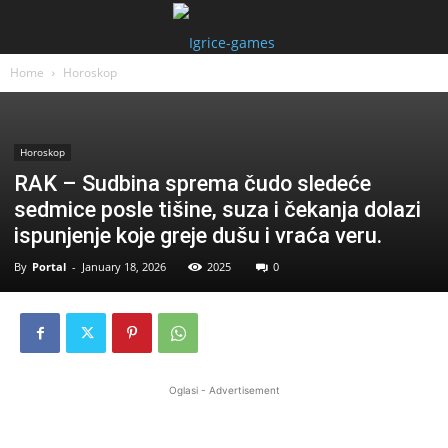
Home
Horoskop
Horoskop
RAK – Sudbina sprema čudo sledeće
sedmice posle tišine, suza i čekanja dolazi
ispunjenje koje greje dušu i vraća veru.
By
Portal
-
January 18, 2026
2025
0
Oglasi - Advertisement