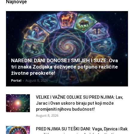
Najnovije
NAREDNI DANI DONOSE I SMIJEH I SUZE: Ova
tri znaka Zodijaka doživjeće potpuno različite
životne preokrete!
Portal
-
August 8, 2026
VELIKE I VAŽNE ODLUKE SU PRED NJIMA: Lav,
Jarac i Ovan uskoro biraju put koji može
promijeniti njihovu budućnost!
August 8, 2026
PRED NJIMA SU TEŠKI DANI: Vaga, Djevica i Rak