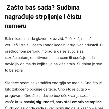
Zašto baš sada? Sudbina
nagrađuje strpljenje i čistu
nameru
Rak nikada ne ide glavom kroz zid. Ti čekaš, nadaš se,
veruješ i trpiš – često i onda kada bi drugi već odustali. U
prethodnom periodu morao si da se suočiš sa
razočaranjem, emotivnom distancom ili osećajem da si
nevidljiv onima do kojih ti je najviše stalo. Sudbina je sve
to beležila.
Sledeće sedmice karmička energija se menja. Ono što je
bilo zakočeno počinje da teče. Ono što je ćutalo –
progovara. Ono što si davao bez očekivanja sada ti se
vraća kroz
osećaj sigurnosti, potvrde i emotivne topline
.
Čudo dolazi onda kada si već pomislio da je kasno – a baš