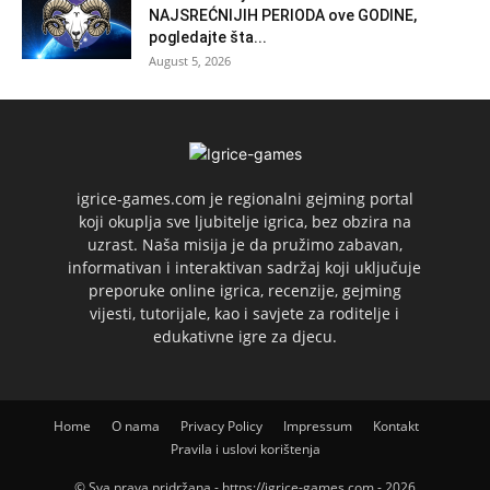
NAJSREĆNIJIH PERIODA ove GODINE,
pogledajte šta...
August 5, 2026
igrice-games.com je regionalni gejming portal
koji okuplja sve ljubitelje igrica, bez obzira na
uzrast. Naša misija je da pružimo zabavan,
informativan i interaktivan sadržaj koji uključuje
preporuke online igrica, recenzije, gejming
vijesti, tutorijale, kao i savjete za roditelje i
edukativne igre za djecu.
Home
O nama
Privacy Policy
Impressum
Kontakt
Pravila i uslovi korištenja
© Sva prava pridržana - https://igrice-games.com - 2026