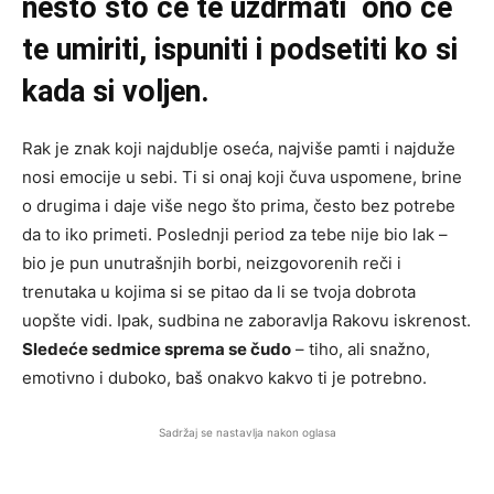
nešto što će te uzdrmati ono će
te umiriti, ispuniti i podsetiti ko si
kada si voljen.
Rak je znak koji najdublje oseća, najviše pamti i najduže
nosi emocije u sebi. Ti si onaj koji čuva uspomene, brine
o drugima i daje više nego što prima, često bez potrebe
da to iko primeti. Poslednji period za tebe nije bio lak –
bio je pun unutrašnjih borbi, neizgovorenih reči i
trenutaka u kojima si se pitao da li se tvoja dobrota
uopšte vidi. Ipak, sudbina ne zaboravlja Rakovu iskrenost.
Sledeće sedmice sprema se čudo
– tiho, ali snažno,
emotivno i duboko, baš onakvo kakvo ti je potrebno.
Sadržaj se nastavlja nakon oglasa