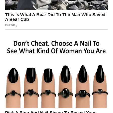
Neko ti pruža podršku kada ti je najpotrebnija. Ili shvataš
da nisi sam u onome što nosiš. Ovo nije eksplozivna
promena, već
tiha stabilnost
koja ti omogućava da
ponovo dišeš punim plućima.
Karmička poruka za Raka
Sledeća sedmica nosi jasnu poruku:
Dobrota se vraća, ali u obliku koji leči.
Sve što si dao iz srca, čak i kada nije bilo uzvraćeno, sada
se vraća kroz mir, razumevanje i sigurnost. Obrati pažnju
na snove, osećaje, male znakove pažnje i rečenice koje
čuješ usput – univerzum ti govori nežno, ali precizno.