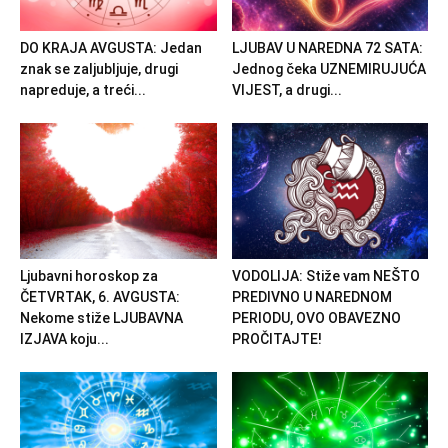
DO KRAJA AVGUSTA: Jedan
LJUBAV U NAREDNA 72 SATA:
znak se zaljubljuje, drugi
Jednog čeka UZNEMIRUJUĆA
napreduje, a treći...
VIJEST, a drugi...
Ljubavni horoskop za
VODOLIJA: Stiže vam NEŠTO
ČETVRTAK, 6. AVGUSTA:
PREDIVNO U NAREDNOM
Nekome stiže LJUBAVNA
PERIODU, OVO OBAVEZNO
IZJAVA koju...
PROČITAJTE!