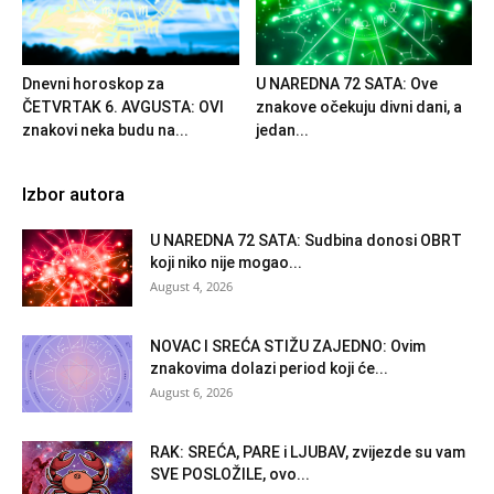
Dnevni horoskop za
U NAREDNA 72 SATA: Ove
ČETVRTAK 6. AVGUSTA: OVI
znakove očekuju divni dani, a
znakovi neka budu na...
jedan...
Izbor autora
U NAREDNA 72 SATA: Sudbina donosi OBRT
koji niko nije mogao...
August 4, 2026
NOVAC I SREĆA STIŽU ZAJEDNO: Ovim
znakovima dolazi period koji će...
August 6, 2026
RAK: SREĆA, PARE i LJUBAV, zvijezde su vam
SVE POSLOŽILE, ovo...