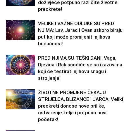
doživjeće potpuno različite životne
preokrete!
VELIKE I VAŽNE ODLUKE SU PRED
NJIMA: Lav, Jarac i Ovan uskoro biraju
put koji može promijeniti njihovu
budućnost!
PRED NJIMA SU TEŠKI DANI: Vaga,
Djevica i Rak suočiće se sa izazovima
koji će testirati njihovu snagu i
strpljenje!
ŽIVOTNE PROMJENE ČEKAJU
STRIJELCA, BLIZANCE I JARCA: Veliki
preokreti donose nove prilike,
ostvarenje želja i potpuno novi
početak!