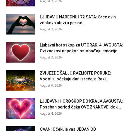
August 3, 2026
LJUBAV U NAREDNIH 72 SATA: Srce ovih
znakova ulazi u period...
August 3, 2026
Ljubavni horoskop za UTORAK, 4. AVGUSTA:
Ovi znakovi napokon oslobađaju emocije...
August 3, 2026
ZVIJEZDE ŠALJU RAZLIČITE PORUKE:
Vodoliju očekuju dani sreće, a Rak i...
August 6, 2026
LJUBAVNI HOROSKOP DO KRAJA AVGUSTA:
Poseban period čeka OVE ZNAKOVE, dok...
August 4, 2026
OVAN: Očekuje vas JEDAN OD