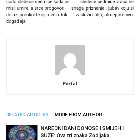
čudo sledeće sedmice kada se
sledeće sedmice vraća se
misli umire, a srce progovori
snaga, priznanje i ljubav koju si
dolazi preokret koji menja tok
zaslužio tiho, ali neporecivo.
događaja.
Portal
RELATED ARTICLES
MORE FROM AUTHOR
NAREDNI DANI DONOSE I SMIJEH I
SUZE: Ova tri znaka Zodijaka