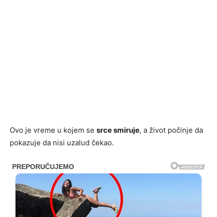
Ovo je vreme u kojem se
srce smiruje
, a život počinje da
pokazuje da nisi uzalud čekao.