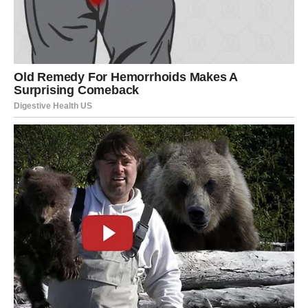
Osetićeš kako se težina sa srca polako topi. Sećanja koja
su bolela gube oštrinu. Počinješ da veruješ da možeš
ponovo da se raduješ bez straha da će to biti kratko.
Sudbina ti poručuje da više ne moraš da živiš u prošlosti
– jer sada dolazi nešto što zaslužuje tvoju punu pažnju.
Posao, porodica i životna
stabilnost – dobra vest u pravo
vreme
Na praktičnom planu, sledeća sedmica donosi
olakšanje i
stabilizaciju
. Može se pojaviti vest, razgovor ili rešenje
koje ti vraća osećaj sigurnosti. Za Rakove koji su brinuli o
finansijama, poslu ili porodičnim obavezama, dolazi
trenutak kada se stvari slažu prirodnije nego ranije.