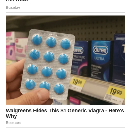
Rakovi često pokušavaju zaštititi svoje srce tako što kriju
emocije.
Ovoga puta zvijezde vam poručuju da budete hrabri.
Ne zatvarajte vrata nekome ko iskreno pokušava ući u vaš
život.
Ne odbijajte sreću samo zato što ste nekada bili
povrijeđeni.
NAJLJEPŠA LJUBAVNA PRIČA
TEK POČINJE
Pred vama je period pun nježnosti, pažnje i emocija koje
vraćaju vjeru u ljubav.