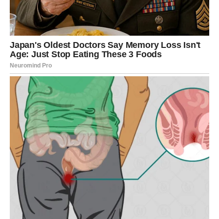
mogao ostaviti snažan utisak.
Neće vas osvojiti velikim obećanjima.
Osvojiće vas pažnjom.
Načinom na koji sluša.
Načinom na koji vas gleda.
Načinom na koji čini da se osjećate važno.
I upravo zbog toga ćete poželjeti da toj osobi date priliku.
ZAUZETI RAKOVI ULAZE U
MIRNIJU FAZU