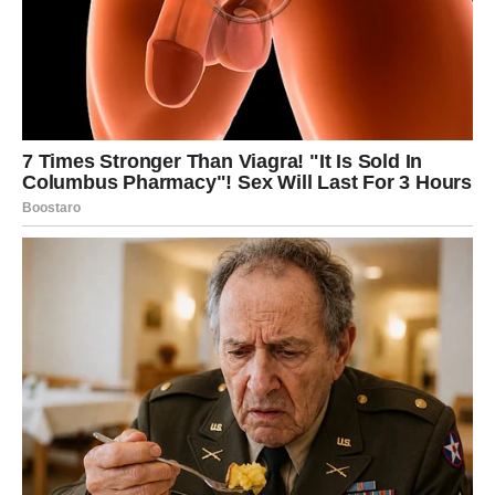
Možda nedovršena priča.
Možda pitanje na koje nikada niste dobili odgovor.
Ali ono što dolazi biće toliko snažno da ćete shvatiti kako
više nema potrebe vraćati se unazad.
Pred vama je nova stranica života.
I mnogo ljepša od prethodne.
SLOBODNI RAKOVI MOGU
DOŽIVJETI PRAVU LJUBAVNU
ČAROLIJU
Ako ste slobodni, naredni period donosi susret koji bi