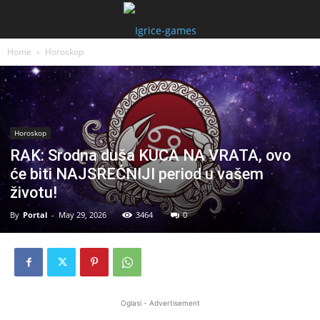
Home
Horoskop
Horoskop
RAK: Srodna duša KUCA NA VRATA, ovo
će biti NAJSREĆNIJI period u vašem
životu!
By
Portal
-
May 29, 2026
3464
0
Oglasi - Advertisement