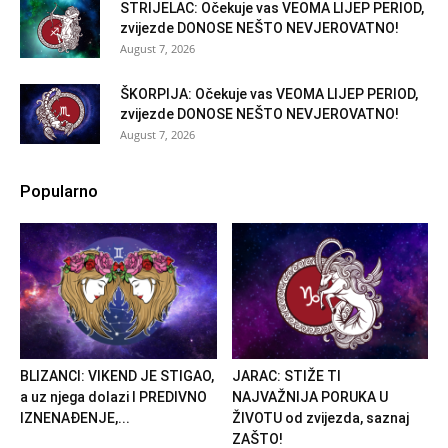
STRIJELAC: Očekuje vas VEOMA LIJEP PERIOD,
zvijezde DONOSE NEŠTO NEVJEROVATNO!
August 7, 2026
ŠKORPIJA: Očekuje vas VEOMA LIJEP PERIOD,
zvijezde DONOSE NEŠTO NEVJEROVATNO!
August 7, 2026
Popularno
BLIZANCI: VIKEND JE STIGAO,
JARAC: STIŽE TI
a uz njega dolazi I PREDIVNO
NAJVAŽNIJA PORUKA U
IZNENAĐENJE,...
ŽIVOTU od zvijezda, saznaj
ZAŠTO!