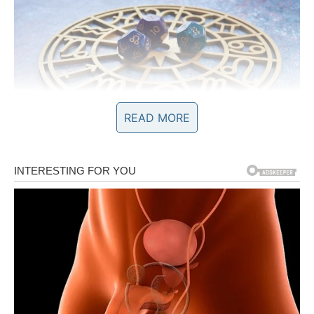
READ MORE
PROŠLOST GUBI MOĆ NAD
VAMA
Postoji nešto iz prošlosti što vas je dugo držalo vezanim
za uspomene.
Možda osoba.