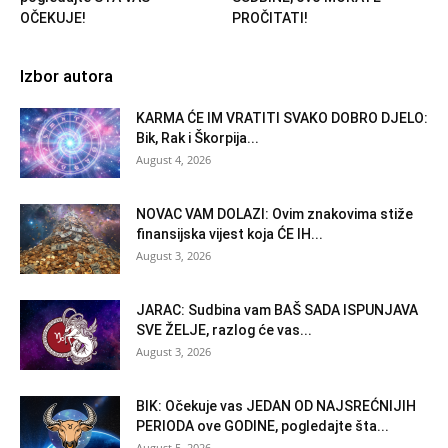
OČEKUJE!
PROČITATI!
Izbor autora
KARMA ĆE IM VRATITI SVAKO DOBRO DJELO:
Bik, Rak i Škorpija...
August 4, 2026
NOVAC VAM DOLAZI: Ovim znakovima stiže
finansijska vijest koja ĆE IH...
August 3, 2026
JARAC: Sudbina vam BAŠ SADA ISPUNJAVA
SVE ŽELJE, razlog će vas...
August 3, 2026
BIK: Očekuje vas JEDAN OD NAJSREĆNIJIH
PERIODA ove GODINE, pogledajte šta...
August 5, 2026