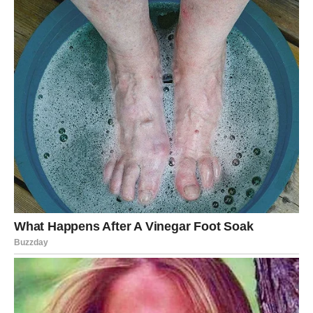
Srodna duša zaista kuca na vaša vrata.
Možda ne dolazi u obliku kakav ste zamišljali.
Možda ne dolazi u vrijeme koje ste planirali.
Ali dolazi onda kada vam je najpotrebnija.
A kada se osvrnete nekoliko mjeseci kasnije, mogli biste
shvatiti da je upravo ovaj period bio početak najsretnijeg
poglavlja vašeg života.