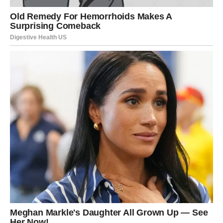
Ako ste u vezi, dolazi vrijeme kada će emocije postati
dublje.
Neke nesuglasice koje su vas udaljavale polako ostaju iza
vas.
Partner bi mogao pokazati više nježnosti i razumijevanja
nego ranije.
Biće to period tokom kojeg ćete se podsjetiti zašto ste
nekada izabrali jedno drugo.
NE PLAŠITE SE ONOGA ŠTO
OSJEĆATE