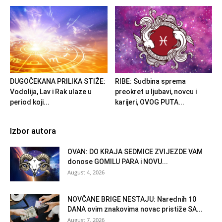
DUGOČEKANA PRILIKA STIŽE:
RIBE: Sudbina sprema
Vodolija, Lav i Rak ulaze u
preokret u ljubavi, novcu i
period koji...
karijeri, OVOG PUTA...
Izbor autora
OVAN: DO KRAJA SEDMICE ZVIJEZDE VAM
donose GOMILU PARA i NOVU...
August 4, 2026
NOVČANE BRIGE NESTAJU: Narednih 10
DANA ovim znakovima novac pristiže SA...
August 7, 2026