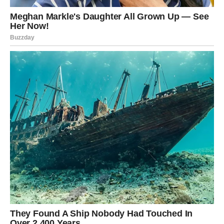
LJUTNJI
Zvijezde vam šalju još jedno upozorenje.
Ovog vikenda mogli biste burno reagovati na nešto što
vas povrijedi ili razočara.
Pokušajte ne donositi velike odluke u trenutku ljutnje.
Jedna impulzivna reakcija mogla bi vam kasnije donijeti
kajanje.
Dajte sebi vremena da razmislite prije nego što nešto
kažete ili uradite.
OVAJ VIKEND DONOSI VAŽNU