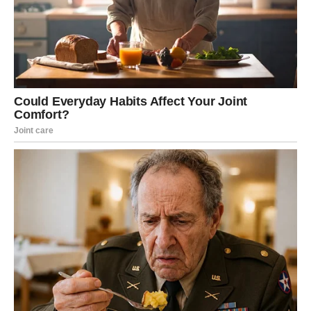
NOVAC I PRILIKE STIŽU KROZ
NEOČEKIVAN SUSRET
Ovaj vikend mogao bi vam donijeti i zanimljivu priliku
povezanu sa novcem ili poslom.
Moguće je da će jedan slučajan susret ili razgovor
pokrenuti nešto veoma važno za vašu budućnost.
Nemojte odbijati pozive, druženja ili kontakte sa ljudima
koje dugo niste vidjeli.
Sudbina vam upravo kroz takve situacije pokušava
otvoriti nova vrata.
LJUBAV – SRCE VAM GOVORI