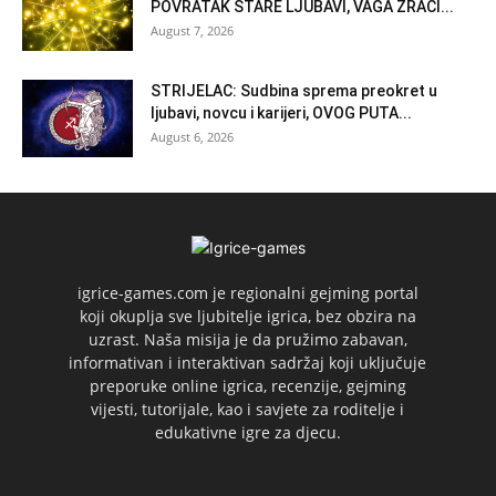
POVRATAK STARE LJUBAVI, VAGA ZRAČI...
August 7, 2026
STRIJELAC: Sudbina sprema preokret u
ljubavi, novcu i karijeri, OVOG PUTA...
August 6, 2026
igrice-games.com je regionalni gejming portal
koji okuplja sve ljubitelje igrica, bez obzira na
uzrast. Naša misija je da pružimo zabavan,
informativan i interaktivan sadržaj koji uključuje
preporuke online igrica, recenzije, gejming
vijesti, tutorijale, kao i savjete za roditelje i
edukativne igre za djecu.