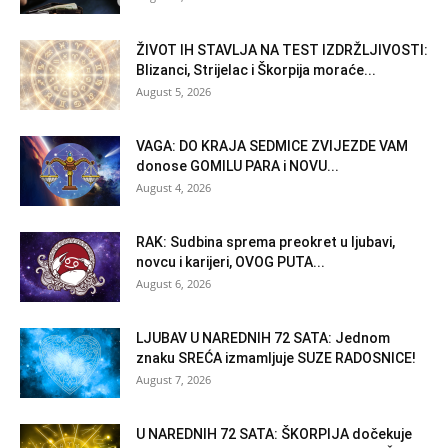
ŽIVOT IH STAVLJA NA TEST IZDRŽLJIVOSTI:
Blizanci, Strijelac i Škorpija moraće...
August 5, 2026
VAGA: DO KRAJA SEDMICE ZVIJEZDE VAM
donose GOMILU PARA i NOVU...
August 4, 2026
RAK: Sudbina sprema preokret u ljubavi,
novcu i karijeri, OVOG PUTA...
August 6, 2026
LJUBAV U NAREDNIH 72 SATA: Jednom
znaku SREĆA izmamljuje SUZE RADOSNICE!
August 7, 2026
U NAREDNIH 72 SATA: ŠKORPIJA dočekuje