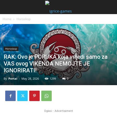
Home
Horoskop
Horoskop
RAK: Ovo je PORUKA koja vrijedi samo za
VAS ovog VIKENDA NEMOJTE JE
IGNORIRATI!
By
Portal
-
May 28, 2026
1299
0
Oglasi - Advertisement