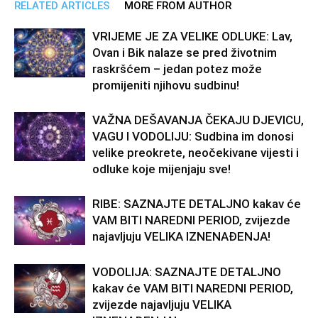
RELATED ARTICLES
MORE FROM AUTHOR
VRIJEME JE ZA VELIKE ODLUKE: Lav,
Ovan i Bik nalaze se pred životnim
raskršćem – jedan potez može
promijeniti njihovu sudbinu!
VAŽNA DEŠAVANJA ČEKAJU DJEVICU,
VAGU I VODOLIJU: Sudbina im donosi
velike preokrete, neočekivane vijesti i
odluke koje mijenjaju sve!
RIBE: SAZNAJTE DETALJNO kakav će
VAM BITI NAREDNI PERIOD, zvijezde
najavljuju VELIKA IZNENAĐENJA!
VODOLIJA: SAZNAJTE DETALJNO
kakav će VAM BITI NAREDNI PERIOD,
zvijezde najavljuju VELIKA