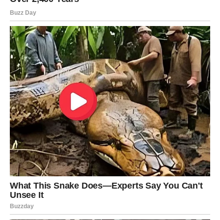
PREKRETNICU
Iako vam možda sada ne djeluje tako, vikend pred vama
mogao bi označiti početak veoma važnog perioda u
vašem životu.
Neke stvari će završiti, ali upravo zato dolazi nešto
mnogo bolje.
Zvijezde vam sada pokušavaju pokazati pravi put.
Zato nemojte ignorisati znakove, osjećaje i ljude koji se
ovog vikenda pojavljuju u vašem životu.
Jer poruka koju vam sudbina šalje ovog vikenda mogla bi
promijeniti mnogo više nego što trenutno možete
zamisliti.