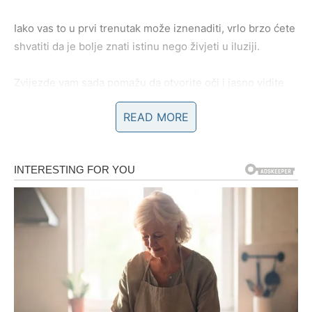
Iako vas to u prvi trenutak može iznenaditi, vrlo brzo ćete
shvatiti da je bolje znati istinu nego živjeti u iluziji.
Zvijezde vam sada pomažu da otvorite oči i jasno vidite
ljude oko sebe.
READ MORE