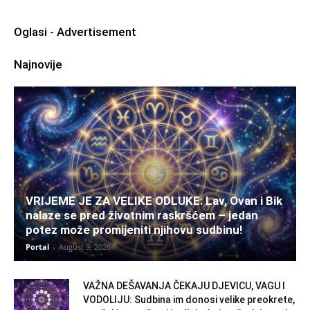
Oglasi - Advertisement
Najnovije
VRIJEME JE ZA VELIKE ODLUKE: Lav, Ovan i Bik
nalaze se pred životnim raskršćem – jedan
potez može promijeniti njihovu sudbinu!
Portal
-
August 9, 2026
VAŽNA DEŠAVANJA ČEKAJU DJEVICU, VAGU I
VODOLIJU: Sudbina im donosi velike preokrete,