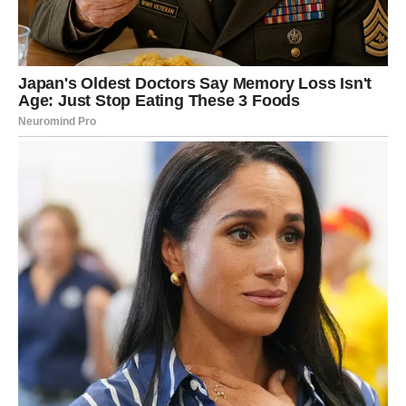
ISTINU
Kada je ljubav u pitanju, ovog vikenda ćete mnogo jasnije
vidjeti šta želite.
Ako ste slobodni, moguće je poznanstvo sa osobom koja
će vas odmah privući pažnjom, nježnošću i načinom na
koji vas razumije.
Ako ste zauzeti, pred vama je razgovor koji bi mogao
promijeniti odnos sa voljenom osobom.
Važno je da ovog puta ne krijete emocije.
Recite ono što osjećate.
NE DONOSITE ODLUKE U