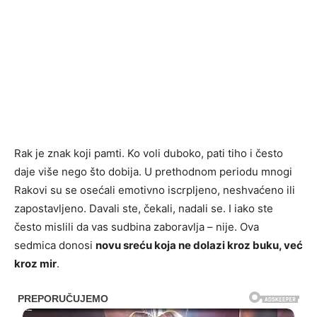
Rak je znak koji pamti. Ko voli duboko, pati tiho i često
daje više nego što dobija. U prethodnom periodu mnogi
Rakovi su se osećali emotivno iscrpljeno, neshvaćeno ili
zapostavljeno. Davali ste, čekali, nadali se. I iako ste
često mislili da vas sudbina zaboravlja – nije. Ova
sedmica donosi
novu sreću koja ne dolazi kroz buku, već
kroz mir
.