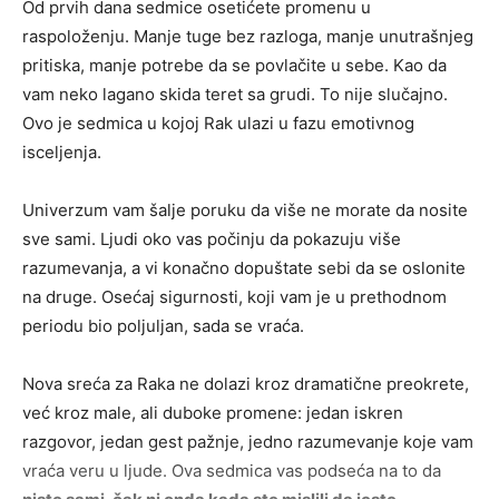
Od prvih dana sedmice osetićete promenu u
raspoloženju. Manje tuge bez razloga, manje unutrašnjeg
pritiska, manje potrebe da se povlačite u sebe. Kao da
vam neko lagano skida teret sa grudi. To nije slučajno.
Ovo je sedmica u kojoj Rak ulazi u fazu emotivnog
isceljenja.
Univerzum vam šalje poruku da više ne morate da nosite
sve sami. Ljudi oko vas počinju da pokazuju više
razumevanja, a vi konačno dopuštate sebi da se oslonite
na druge. Osećaj sigurnosti, koji vam je u prethodnom
periodu bio poljuljan, sada se vraća.
Nova sreća za Raka ne dolazi kroz dramatične preokrete,
već kroz male, ali duboke promene: jedan iskren
razgovor, jedan gest pažnje, jedno razumevanje koje vam
vraća veru u ljude. Ova sedmica vas podseća na to da