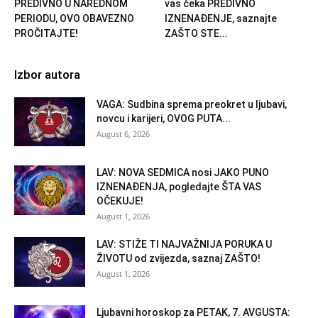
PREDIVNO U NAREDNOM
vas čeka PREDIVNO
PERIODU, OVO OBAVEZNO
IZNENAĐENJE, saznajte
PROČITAJTE!
ZAŠTO STE...
Izbor autora
VAGA: Sudbina sprema preokret u ljubavi,
novcu i karijeri, OVOG PUTA...
August 6, 2026
LAV: NOVA SEDMICA nosi JAKO PUNO
IZNENAĐENJA, pogledajte ŠTA VAS
OČEKUJE!
August 1, 2026
LAV: STIŽE TI NAJVAŽNIJA PORUKA U
ŽIVOTU od zvijezda, saznaj ZAŠTO!
August 1, 2026
Ljubavni horoskop za PETAK, 7. AVGUSTA: