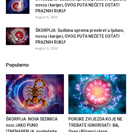
novcu i karijeri, OVOG PUTA NEĆETE OSTATI
PRAZNIH RUKU!
August 6, 2026
ŠKORPIJA: Sudbina sprema preokret u ljubavi,
novcu i karijeri, OVOG PUTA NEĆETE OSTATI
PRAZNIH RUKU!
August 6, 2026
Popularno
ŠKORPIJA: NOVA SEDMICA
PORUKE ZVIJEZDA KOJE NE
nosi JAKO PUNO
TREBATE IGNORISATI: Bik,
IZNENAĐENJA, pogledajte
Ovan i Blizanci ulaze...