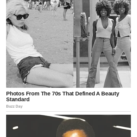
Samopouzdanje raste tiho. Ne kroz dokazivanje drugima,
već kroz osećaj da ste u skladu sa sobom. Vi više ne
tražite potvrdu spolja – jer je pronalazite iznutra.
Ova unutrašnja stabilnost otvara vrata novoj sreći. Jer
kada ste vi mirni, život počinje da sarađuje sa vama.
KARMIČKA PORUKA SEDMICE
ZA RAKA
Karma vam ove sedmice poručuje:
bol koji ste nosili nije
bio uzaludan
. Sve suze, sve sumnje i sva ćutanja sada se
pretvaraju u mudrost i snagu.
Ljudi koji su vas povredili polako gube uticaj. Situacije
koje su vas gušile završavaju se. Otvara se prostor za
nove početke koji su u skladu sa vašom dušom.