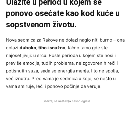
Ulazite u period u kojem se
ponovo osećate kao kod kuće u
sopstvenom životu.
Nova sedmica za Rakove ne dolazi naglo niti burno – ona
dolazi
duboko, tiho i snažno
, tačno tamo gde ste
najosetljiviji: u srcu. Posle perioda u kojem ste nosili
previše emocija, tuđih problema, neizgovorenih reči i
potisnutih suza, sada se energija menja. I to ne spolja,
već iznutra. Pred vama je sedmica u kojoj se nešto u
vama smiruje, leči i ponovo počinje da veruje.
Sadržaj se nastavlja nakon oglasa