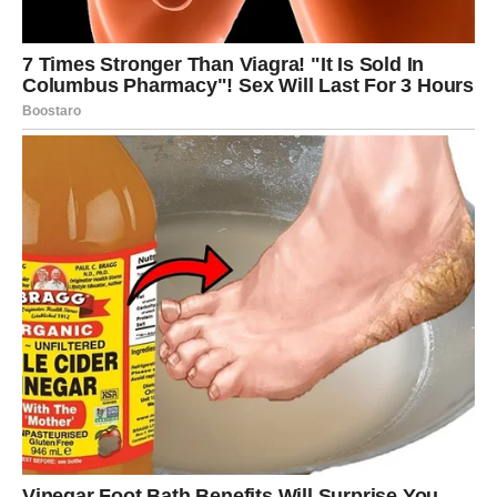
Sada dolazi nova sreća za srce.
Za slobodne Rakove, pojavljuje se osoba koja donosi
osećaj topline, razumevanja i sigurnosti. Neko ko ne žuri,
ko ne traži previše, ali daje ono najvažnije – pažnju. Ovo
može biti početak nečega lepog, čak i ako se razvija
polako.
Za Rakove u vezi, sedmica donosi emotivno približavanje.
Razgovori postaju iskreniji, a tenzije popuštaju. Ako je
bilo ćutanja – sada dolazi razumevanje. Ako je bilo
sumnje – sada dolazi potvrda. Ljubav se vraća u svoju
najlepšu formu: nežnu i sigurnu.
Ono što je važno jeste da ne vučete stare rane u nove
situacije. Nova sreća traži čisto srce. A vi ste sada
spremni za to.