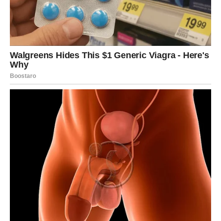
vas je opterećivao. Važno je da se ne brinete unapred –
jer novac dolazi onda kada ste smireni, a ne u grču.
Rak ove sedmice shvata da
sigurnost ne dolazi samo iz
novca, već iz osećaja da znate gde stojite
. A taj osećaj
se sada vraća.
LJUBAV – SRCE PONOVO UČI DA
VERUJE
Ljubavni segment ove sedmice nosi posebno snažnu
energiju. Rak je znak ljubavi, ali i znak koji najdublje pati
kada je povređen. U prethodnom periodu mnogi Rakovi
su se zatvorili – ne zato što ne žele ljubav, već zato što su
se umorili od razočaranja.