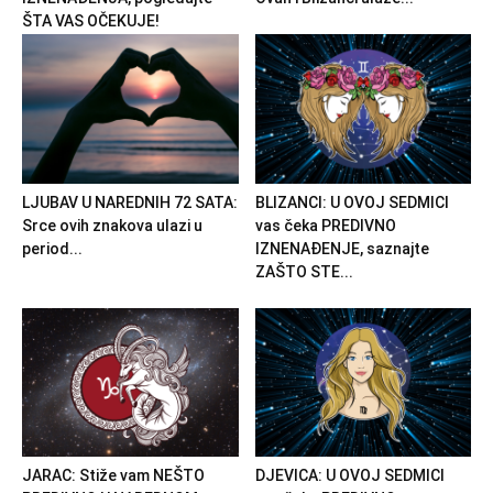
ŠTA VAS OČEKUJE!
LJUBAV U NAREDNIH 72 SATA:
BLIZANCI: U OVOJ SEDMICI
Srce ovih znakova ulazi u
vas čeka PREDIVNO
period...
IZNENAĐENJE, saznajte
ZAŠTO STE...
JARAC: Stiže vam NEŠTO
DJEVICA: U OVOJ SEDMICI