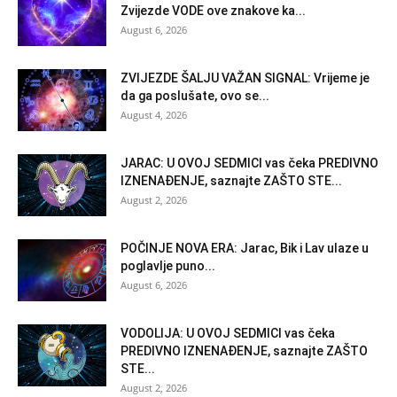
Zvijezde VODE ove znakove ka...
August 6, 2026
ZVIJEZDE ŠALJU VAŽAN SIGNAL: Vrijeme je
da ga poslušate, ovo se...
August 4, 2026
JARAC: U OVOJ SEDMICI vas čeka PREDIVNO
IZNENAĐENJE, saznajte ZAŠTO STE...
August 2, 2026
POČINJE NOVA ERA: Jarac, Bik i Lav ulaze u
poglavlje puno...
August 6, 2026
VODOLIJA: U OVOJ SEDMICI vas čeka
PREDIVNO IZNENAĐENJE, saznajte ZAŠTO
STE...
August 2, 2026