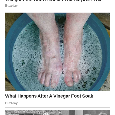
UNUTRAŠNJA PROMENA – RAK
KOJI SE NE IZVINJAVA ZBOG
SVOJIH EMOCIJA
Najveća promena ove sedmice dešava se unutar vas.
Počinjete da prihvatate sebe takve kakvi jeste. Više se ne
izvinjavate zbog svoje osetljivosti, potrebe za bliskošću ili
želje za sigurnošću. Shvatate da to nije slabost – već vaša
snaga.
Rak ove sedmice prestaje da potiskuje emocije. Umesto
toga, vi ih prihvatate, razumete i koristite kao vodič. To
vam donosi unutrašnji mir kakav dugo niste osećali.