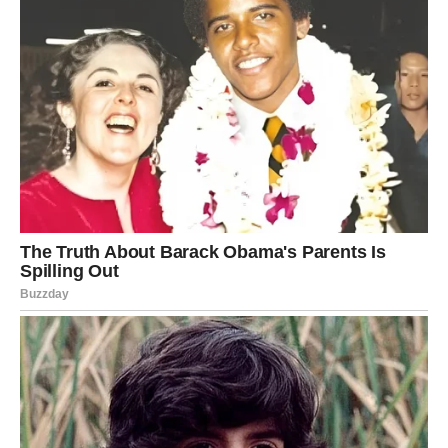
Ovo je sedmica u kojoj se jedan karmički krug zatvara, a
drugi – mnogo lakši i srećniji – otvara. Vi više ne nosite
teret prošlosti. Sada nosite nadu.