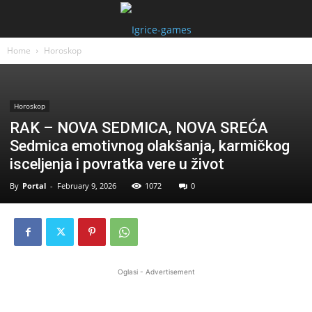
Home
Horoskop
Horoskop
RAK – NOVA SEDMICA, NOVA SREĆA
Sedmica emotivnog olakšanja, karmičkog
isceljenja i povratka vere u život
By
Portal
-
February 9, 2026
1072
0
Oglasi - Advertisement