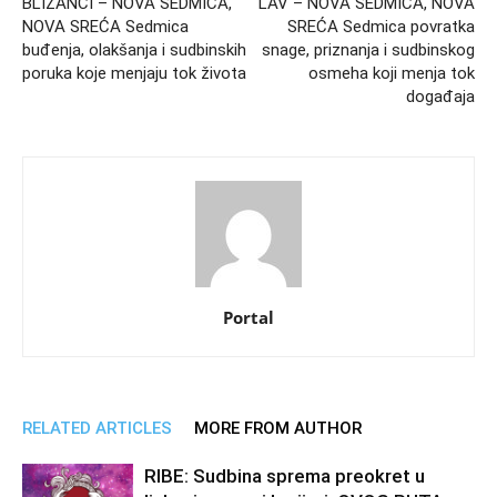
BLIZANCI – NOVA SEDMICA,
LAV – NOVA SEDMICA, NOVA
NOVA SREĆA Sedmica
SREĆA Sedmica povratka
buđenja, olakšanja i sudbinskih
snage, priznanja i sudbinskog
poruka koje menjaju tok života
osmeha koji menja tok
događaja
Portal
RELATED ARTICLES
MORE FROM AUTHOR
RIBE: Sudbina sprema preokret u