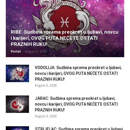
RIBE: Sudbina sprema preokret u ljubavi, novcu
i karijeri, OVOG PUTA NEĆETE OSTATI
PRAZNIH RUKU!
Portal
-
August 6, 2026
VODOLIJA: Sudbina sprema preokret u ljubavi,
novcu i karijeri, OVOG PUTA NEĆETE OSTATI
PRAZNIH RUKU!
August 6, 2026
JARAC: Sudbina sprema preokret u ljubavi,
novcu i karijeri, OVOG PUTA NEĆETE OSTATI
PRAZNIH RUKU!
August 6, 2026
STRIJELAC: Sudbina sprema preokret u ljubavi,