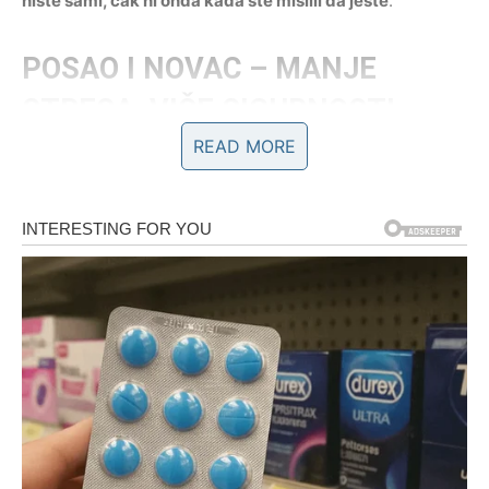
niste sami, čak ni onda kada ste mislili da jeste
.
POSAO I NOVAC – MANJE
STRESA, VIŠE SIGURNOSTI
READ MORE
Na poslovnom planu, Rak ulazi u sedmicu stabilizacije.
Ako ste bili pod pritiskom, ako ste osećali nesigurnost ili
strah od budućnosti – sada dolazi olakšanje. Ne mora sve
da se reši odmah, ali se jasno vidi pravac.
Ova sedmica donosi smanjenje stresa. Neki Rakovi
dobijaju potvrdu da su na dobrom putu. Drugi shvataju da
više ne žele da ostanu u okruženju koje ih emotivno
iscrpljuje. I to saznanje vam donosi mir, ne strah.
Finansijski, situacija se postepeno popravlja. Možda kroz
manju pomoć, manji priliv ili rešavanje jednog troška koji