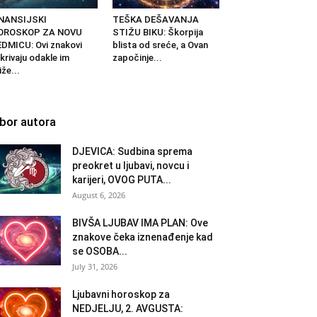
INANSIJSKI
TEŠKA DEŠAVANJA
OROSKOP ZA NOVU
STIŽU BIKU: Škorpija
DMICU: Ovi znakovi
blista od sreće, a Ovan
krivaju odakle im
započinje...
iže...
zbor autora
DJEVICA: Sudbina sprema
preokret u ljubavi, novcu i
karijeri, OVOG PUTA...
August 6, 2026
BIVŠA LJUBAV IMA PLAN: Ove
znakove čeka iznenađenje kad
se OSOBA...
July 31, 2026
Ljubavni horoskop za
NEDJELJU, 2. AVGUSTA: