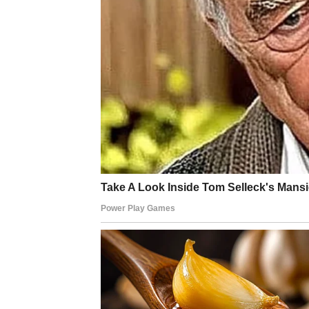
U prethodnom periodu mnogi Rakovi su moral
sigurnost. Neki su shvatili da osoba koju su 
Neki su dugo čekali da se nešto promeni, da 
su želeli.
Period koji dolazi donosi novu energiju u lju
Za slobodne Rakove postoji velika mogućnost
iskrenu emociju. To neće biti odnos pun nesi
To može biti osoba koja od samog početka 
Ovaj susret može probuditi u Rakovima veru 
Za Rakove koji su u vezi dolazi period stab
razjasniti, a odnos može postati dublji i snažn