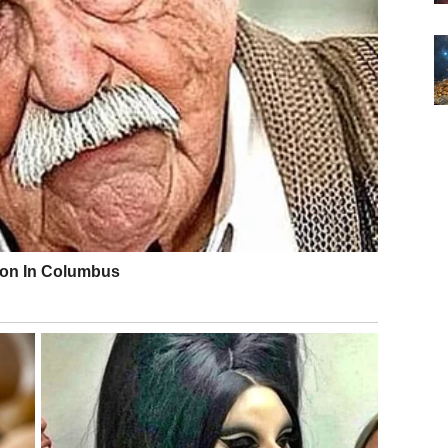
i da zatvore vrata odnosima koji nisu donosili
voleli nije bila spremna na istu dubinu emocija.
se partner potrudi ili da odnos dobije stabilnost koju
bavi.
 da se pojavi osoba koja donosi mir, sigurnost i
gurnosti ili nejasnih signala.
pokazuje poštovanje i razumevanje.
da prava ljubav zaista postoji.
ilizacije. Nesporazumi koji su možda postojali mogu se
iji.