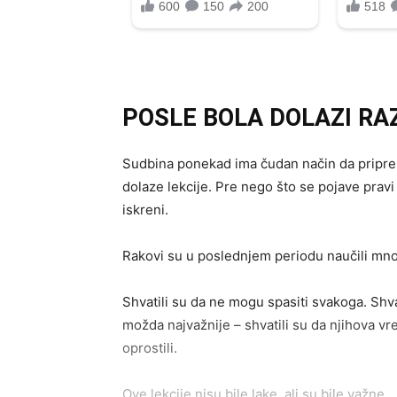
POSLE BOLA DOLAZI R
Sudbina ponekad ima čudan način da pripre
dolaze lekcije. Pre nego što se pojave pravi
iskreni.
Rakovi su u poslednjem periodu naučili mnogo
Shvatili su da ne mogu spasiti svakoga. Shvat
možda najvažnije – shvatili su da njihova v
oprostili.
Ove lekcije nisu bile lake, ali su bile važne.