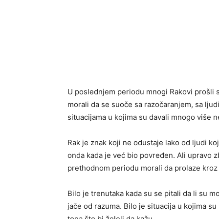
U poslednjem periodu mnogi Rakovi prošli su
morali da se suoče sa razočaranjem, sa ljudi
situacijama u kojima su davali mnogo više ne
Rak je znak koji ne odustaje lako od ljudi ko
onda kada je već bio povređen. Ali upravo zb
prethodnom periodu morali da prolaze kroz e
Bilo je trenutaka kada su se pitali da li su 
jače od razuma. Bilo je situacija u kojima s
toga što bi želeli da kažu.