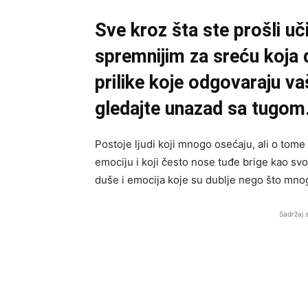
Sve kroz šta ste prošli uči
spremnijim za sreću koja
prilike koje odgovaraju v
gledajte unazad sa tugom
Postoje ljudi koji mnogo osećaju, ali o tome
emociju i koji često nose tuđe brige kao svo
duše i emocija koje su dublje nego što mn
Sadržaj 