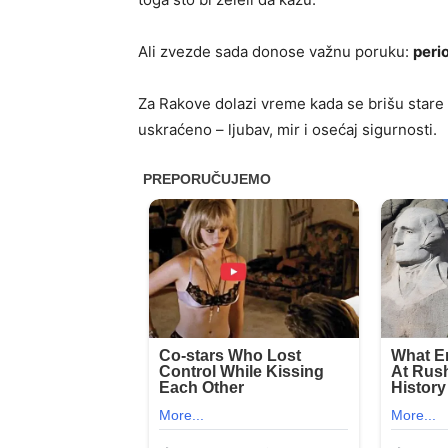
Ali zvezde sada donose važnu poruku:
peri
Za Rakove dolazi vreme kada se brišu stare s
uskraćeno – ljubav, mir i osećaj sigurnosti.