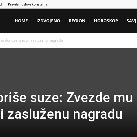
kt
Pravila i uslovi korištenja
HOME
IZDVOJENO
REGION
HOROSKOP
SAVJ
mu donose sreću i zasluženu nagradu
briše suze: Zvezde mu
i zasluženu nagradu