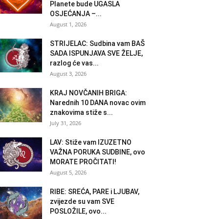
Planete bude UGASLA
OSJEĆANJA –...
August 1, 2026
STRIJELAC: Sudbina vam BAŠ
SADA ISPUNJAVA SVE ŽELJE,
razlog će vas...
August 3, 2026
KRAJ NOVČANIH BRIGA:
Narednih 10 DANA novac ovim
znakovima stiže s...
July 31, 2026
LAV: Stiže vam IZUZETNO
VAŽNA PORUKA SUDBINE, ovo
MORATE PROČITATI!
August 5, 2026
RIBE: SREĆA, PARE i LJUBAV,
zvijezde su vam SVE
POSLOŽILE, ovo...