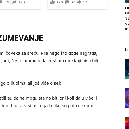
F
H
SE
ot
st
AZUMEVANJE
I
mi čoveka za sreću. Pre nego što dođe nagrada,
 ljudi, često moramo da pustimo one koji nisu bili
 o ljudima, ali još više o sebi.
ili su da ne mogu stalno biti oni koji daju više. I
rednost ne zavisi od toga koliko su puta nekome