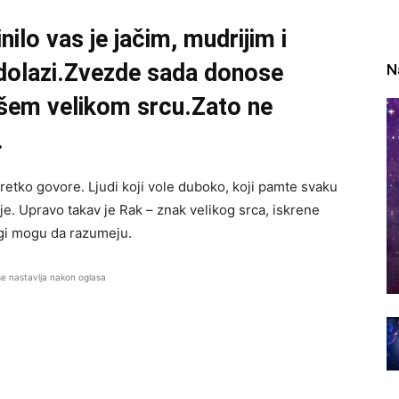
nilo vas je jačim, mudrijim i
 dolazi.Zvezde sada donose
N
ašem velikom srcu.Zato ne
.
 retko govore. Ljudi koji vole duboko, koji pamte svaku
je. Upravo takav je Rak – znak velikog srca, iskrene
ogi mogu da razumeju.
se nastavlja nakon oglasa