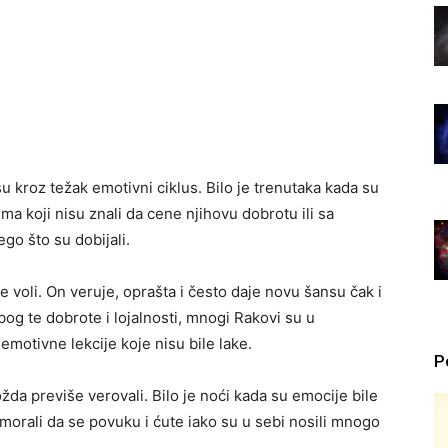
 kroz težak emotivni ciklus. Bilo je trenutaka kada su
ma koji nisu znali da cene njihovu dobrotu ili sa
go što su dobijali.
je voli. On veruje, oprašta i često daje novu šansu čak i
og te dobrote i lojalnosti, mnogi Rakovi su u
motivne lekcije koje nisu bile lake.
P
možda previše verovali. Bilo je noći kada su emocije bile
u morali da se povuku i ćute iako su u sebi nosili mnogo