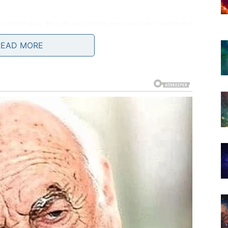
a olakšanje. Kao da se polako zatvara jedno poglavlje
ja.
READ MORE
, a na njihovo mesto dolaze oni koji donose mir i
rba – ponekad je i nagrada za sve ono dobro što je dao.
ASLUŽUJE PRAVU LJUBAV
jaka. Kada voli, voli iskreno, verno i bez kalkulacije.
na je duboka i trajna.
 Raka posebno bolna.