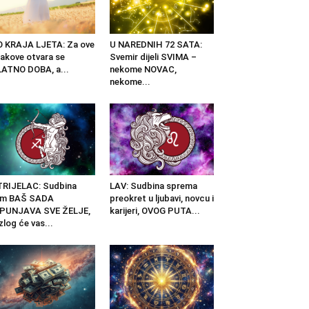
 KRAJA LJETA: Za ove
U NAREDNIH 72 SATA:
akove otvara se
Svemir dijeli SVIMA –
ATNO DOBA, a...
nekome NOVAC,
nekome...
RIJELAC: Sudbina
LAV: Sudbina sprema
am BAŠ SADA
preokret u ljubavi, novcu i
SPUNJAVA SVE ŽELJE,
karijeri, OVOG PUTA...
zlog će vas...