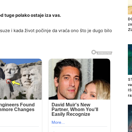
od tuge polako ostaje iza vas.
DO
zn
ZL
uze i kada život počinje da vraća ono što je dugo bilo
ST
v
I
ra