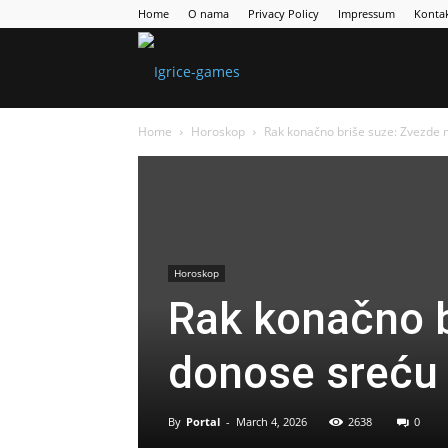
Home
O nama
Privacy Policy
Impressum
Konta
Games
Home
Horoskop
Rak konačno briše suze: Zvezde 
Portal
Horoskop
Rak konačno 
donose sreću 
By
Portal
-
March 4, 2026
2638
0