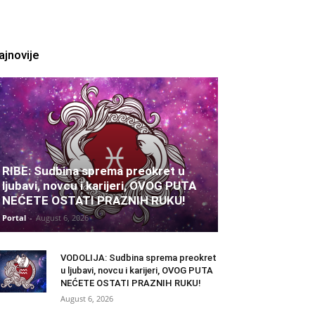
ajnovije
RIBE: Sudbina sprema preokret u
ljubavi, novcu i karijeri, OVOG PUTA
NEĆETE OSTATI PRAZNIH RUKU!
Portal
-
August 6, 2026
VODOLIJA: Sudbina sprema preokret
u ljubavi, novcu i karijeri, OVOG PUTA
NEĆETE OSTATI PRAZNIH RUKU!
August 6, 2026