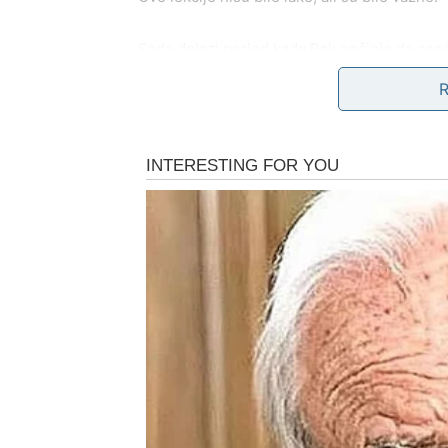
Sada dolazi period kada Rak počinje da oseć
života koje je bilo puno emotivnih turbulenci
Ljudi koji su donosili nemir mogu se udaljiti
razumevanje.
Rak počinje da shvata da život nije samo bo
LJUBAV – SRCE KOJE Z
Rak je jedan od najromantičnijih znakova zodi
Njegova ljubav nije prolazna niti površna – o
Ali upravo zato su razočaranja u ljubavi za