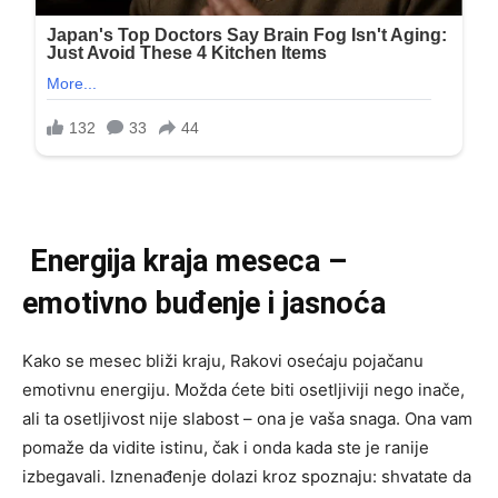
Energija kraja meseca –
emotivno buđenje i jasnoća
Kako se mesec bliži kraju, Rakovi osećaju pojačanu
emotivnu energiju. Možda ćete biti osetljiviji nego inače,
ali ta osetljivost nije slabost – ona je vaša snaga. Ona vam
pomaže da vidite istinu, čak i onda kada ste je ranije
izbegavali. Iznenađenje dolazi kroz spoznaju: shvatate da