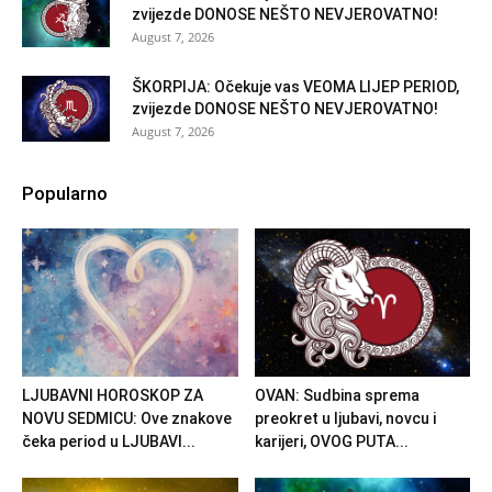
zvijezde DONOSE NEŠTO NEVJEROVATNO!
August 7, 2026
ŠKORPIJA: Očekuje vas VEOMA LIJEP PERIOD,
zvijezde DONOSE NEŠTO NEVJEROVATNO!
August 7, 2026
Popularno
LJUBAVNI HOROSKOP ZA
OVAN: Sudbina sprema
NOVU SEDMICU: Ove znakove
preokret u ljubavi, novcu i
čeka period u LJUBAVI...
karijeri, OVOG PUTA...