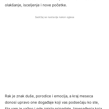
olakšanje, isceljenje i nove početke.
Sadržaj se nastavlja nakon oglasa
Rak je znak duše, porodice i emocija, a kraj meseca
donosi upravo one događaje koji vas podsećaju ko ste,
šta vam je važno i gde zaista pripadate. Iznenađenja koja