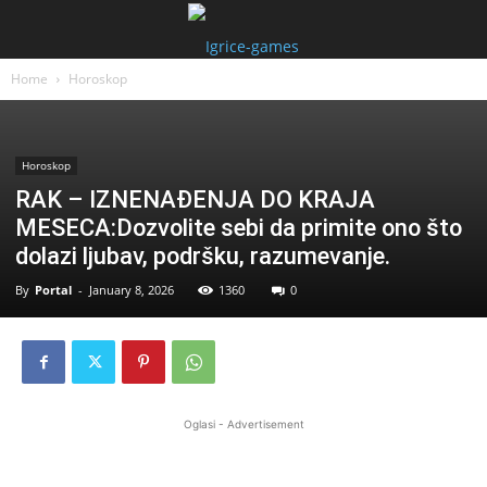
Home
Horoskop
Horoskop
RAK – IZNENAĐENJA DO KRAJA
MESECA:Dozvolite sebi da primite ono što
dolazi ljubav, podršku, razumevanje.
By
Portal
-
January 8, 2026
1360
0
Oglasi - Advertisement