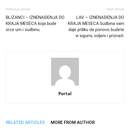
Previous article
Next article
BLIZANCI – IZNENAĐENJA DO
LAV – IZNENAĐENJA DO
KRAJA MESECA koja bude
KRAJA MESECA:Sudbina vam
srce um i sudbinu.
daje priliku da ponovo budete
vi sigurni, voljeni i priznati.
Portal
RELATED ARTICLES
MORE FROM AUTHOR