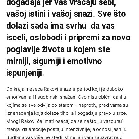
događaja jer vas vraćaju sebi,
vašoj istini i vašoj snazi. Sve što
dolazi sada ima svrhu da vas
isceli, oslobodi i pripremi za novo
poglavlje života u kojem ste
mirniji, sigurniji i emotivno
ispunjeniji.
Do kraja meseca Rakovi ulaze u period koji je duboko
emotivan, ali i sudbinski snažan. Ovo nisu obični dani u
kojima se sve odvija po starom – naprotiv, pred vama su
iznenađenja koja dolaze tiho, ali pogađaju pravo u srce.
Mnogi Rakovi će imati osećaj da se nešto „u vazduhu“
menja, da emocije postaju intenzivnije, a odnosi jasniji.
Sudbina vas više ne štedi istine, ali vam zauzvrat nudi