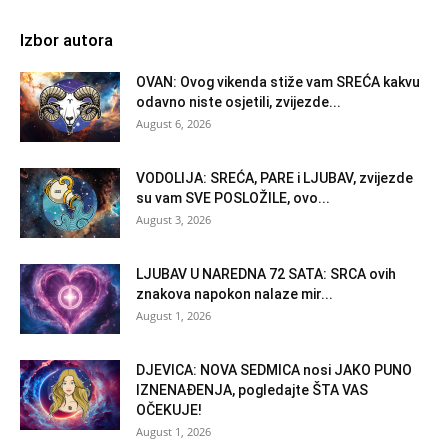
Izbor autora
OVAN: Ovog vikenda stiže vam SREĆA kakvu
odavno niste osjetili, zvijezde...
August 6, 2026
VODOLIJA: SREĆA, PARE i LJUBAV, zvijezde
su vam SVE POSLOŽILE, ovo...
August 3, 2026
LJUBAV U NAREDNA 72 SATA: SRCA ovih
znakova napokon nalaze mir...
August 1, 2026
DJEVICA: NOVA SEDMICA nosi JAKO PUNO
IZNENAĐENJA, pogledajte ŠTA VAS
OČEKUJE!
August 1, 2026