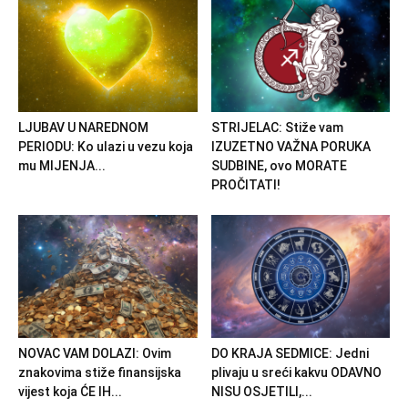
LJUBAV U NAREDNOM
STRIJELAC: Stiže vam
PERIODU: Ko ulazi u vezu koja
IZUZETNO VAŽNA PORUKA
mu MIJENJA...
SUDBINE, ovo MORATE
PROČITATI!
NOVAC VAM DOLAZI: Ovim
DO KRAJA SEDMICE: Jedni
znakovima stiže finansijska
plivaju u sreći kakvu ODAVNO
vijest koja ĆE IH...
NISU OSJETILI,...