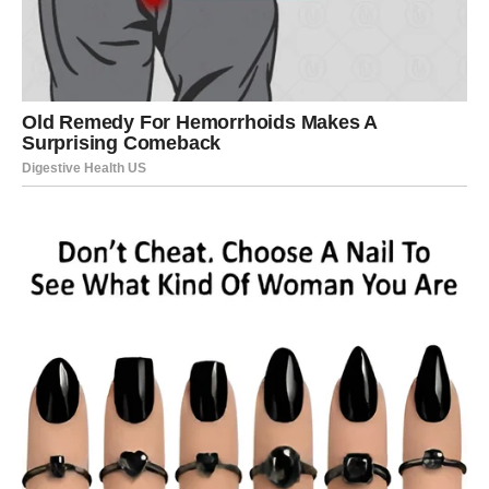
nedostajalo. Ljubav dolazi tiho, ali ostavlja snažan trag.
Za zauzete Rakove, iznenađenje dolazi kroz emocije
partnera. Možda ćete čuti priznanje, videti gest ili
doživeti razgovor koji menja dinamiku veze. Ako je bilo
distance ili nerazumevanja, sada dolazi prilika za
zbližavanje. Međutim, ako je odnos dugo bio jednostran,
kraj meseca donosi istinu koju više ne možete ignorisati.
Rakovi koji su dugo čekali da se nešto promeni u ljubavi
sada dobijaju odgovor – bilo kroz jačanje veze, bilo kroz
oslobađanje od odnosa koji više ne donosi radost.
Porodica i dom – iznenađenja u
najbližem krugu