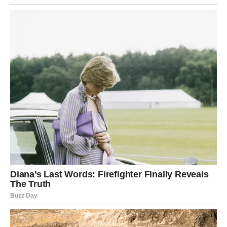
Najveće iznenađenje za Rakove do kraja meseca dolazi
iznutra. Počinjete da shvatate koliko ste jaki. Sve kroz šta
ste prošli nije vas slomilo – naprotiv, učinilo vas je mirniji,
mudrijim i svesnijim sebe. Ova spoznaja menja način na
koji se postavljate prema svetu.
Snovi mogu biti intenzivni, emocije duboke, ali u svemu
tome postoji poruka – vreme je da verujete sebi. Intuicija
vam je sada izuzetno snažna i vodi vas ka pravim
odlukama.