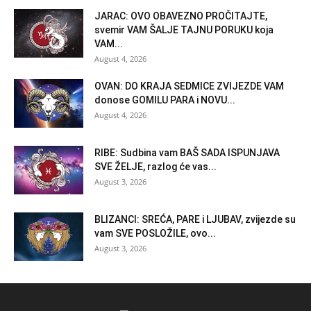
JARAC: OVO OBAVEZNO PROČITAJTE,
svemir VAM ŠALJE TAJNU PORUKU koja
VAM...
August 4, 2026
OVAN: DO KRAJA SEDMICE ZVIJEZDE VAM
donose GOMILU PARA i NOVU...
August 4, 2026
RIBE: Sudbina vam BAŠ SADA ISPUNJAVA
SVE ŽELJE, razlog će vas...
August 3, 2026
BLIZANCI: SREĆA, PARE i LJUBAV, zvijezde su
vam SVE POSLOŽILE, ovo...
August 3, 2026