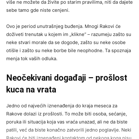
više ne možete da živite po starim pravilima, niti da dajete
sebe tamo gde niste cenjeni.
Ovo je period unutrašnjeg buđenja. Mnogi Rakovi će
doživeti trenutak u kojem im „klikne“ – razumeju zašto su
neke stvari morale da se dogode, zašto su neke osobe
otišle i zašto su neke borbe bile neophodne. Ta spoznaja
menja tok vaših odluka.
Neočekivani događaji – prošlost
kuca na vrata
Jedno od najvećih iznenađenja do kraja meseca za
Rakove dolazi iz prošlosti. To može biti osoba, sećanje,
poruka ili situacija koja vas vraća unazad, ali ne da biste
patili, već da biste konačno zatvorili jedno poglavlje. Neki
Rakovi će biti iznenađeni kontaktom od nekoga koga nisu