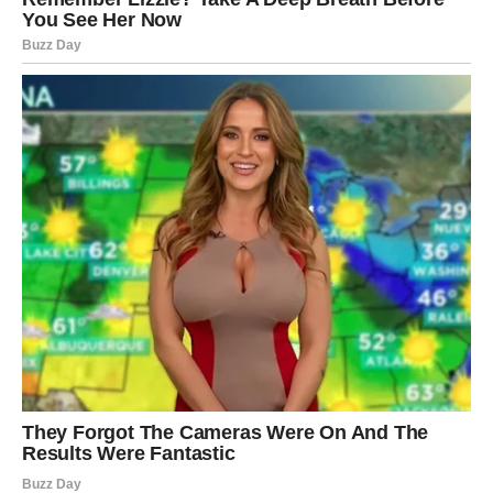
ali imaju dugoročan značaj. To može biti ponuda,
priznanje ili prilika koja vam daje veću sigurnost. Možda
ćete shvatiti da želite da radite nešto što ima više smisla i
manje stresa, čak i ako to znači promenu pravca.
Finansijski, kraj meseca donosi stabilizaciju ili rešenje
problema koji vas je brinuo. Novac možda ne dolazi u
velikim količinama, ali dolazi onda kada vam je
najpotrebniji. Iznenađenje može biti i odluka da drugačije
raspolažete svojim resursima – mudrije i u skladu sa
svojim potrebama.
Unutrašnje iznenađenje – snaga
koju ste zaboravili