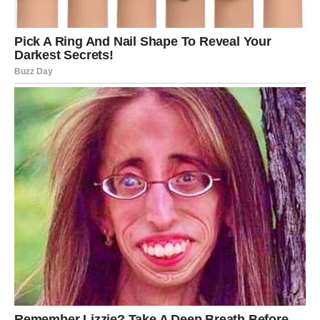
Rak je znak porodice, pa ne čudi što se mnoga
iznenađenja do kraja meseca dešavaju upravo u krugu
najbližih. To može biti vest, odluka ili događaj koji menja
porodičnu dinamiku. Iako u početku može izazvati
emotivnu reakciju, dugoročno donosi stabilnost i mir.
Mnogi Rakovi će osetiti potrebu da se povuku, da
provedu više vremena kod kuće ili sa ljudima koji im
pružaju sigurnost. Ovo nije beg, već punjenje baterija.
Iznenađenje može biti i odluka vezana za dom – selidba,
renoviranje ili promena koja vam donosi osećaj novog
početka.
Posao i finansije – tiha, ali važna
promena
Na poslovnom planu, iznenađenja za Rakove dolaze tiho,