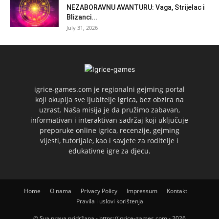
NEZABORAVNU AVANTURU: Vaga, Strijelac i
Blizanci...
July 31, 2026
igrice-games.com je regionalni gejming portal
koji okuplja sve ljubitelje igrica, bez obzira na
uzrast. Naša misija je da pružimo zabavan,
informativan i interaktivan sadržaj koji uključuje
preporuke online igrica, recenzije, gejming
vijesti, tutorijale, kao i savjete za roditelje i
edukativne igre za djecu.
Home
O nama
Privacy Policy
Impressum
Kontakt
Pravila i uslovi korištenja
© Sva prava pridržana - https://igrice-games.com - 2026