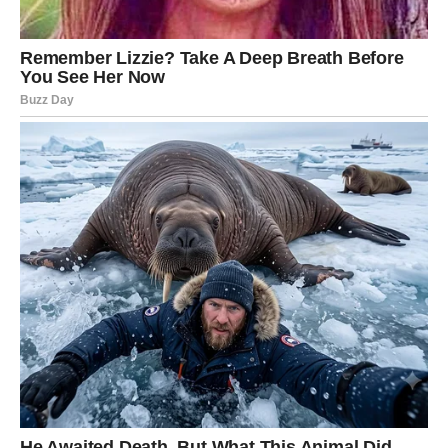
poštuju ljubav
. Za njih ljubav nije igra, nije manipulacija i
nije sredstvo za popunjavanje praznine. Ljubav je
svetinja. Emocije su nešto sa čime se ne igra. Zato su oni
pažljivi sa tuđim srcima, čak i kada su njihova sopstvena
lomljena.
Njihova nežnost nije slabost, iako je mnogi tako pogrešno
doživljavaju. Nežnost je njihova hrabrost. U svetu gde je
lakše biti hladan nego otvoren, Rak i Ribe biraju da ostanu
topli. Biraju da veruju. Biraju da vole.
Oni pomeraju granice ljubavi tako što podsećaju druge da
je u redu biti ranjiv. Da je u redu osećati. Da je u redu
voleti duboko, iskreno i bez maski.
ZAŠTO IH LJUDI PAMTE CELOG
ŽIVOTA