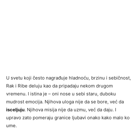
U svetu koji često nagrađuje hladnoću, brzinu i sebičnost,
Rak i Ribe deluju kao da pripadaju nekom drugom
vremenu. I istina je – oni nose u sebi staru, duboku
mudrost emocija. Njihova uloga nije da se bore, već da
isceljuju
. Njihova misija nije da uzmu, već da daju. I
upravo zato pomeraju granice ljubavi onako kako malo ko
ume.