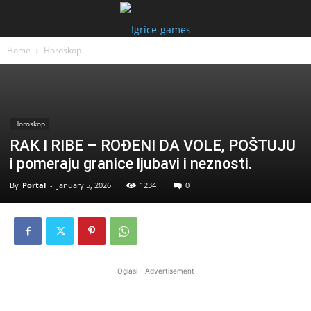
Home
Horoskop
Horoskop
RAK I RIBE – ROĐENI DA VOLE, POŠTUJU
i pomeraju granice ljubavi i neznosti.
By
Portal
-
January 5, 2026
1234
0
Oglasi - Advertisement