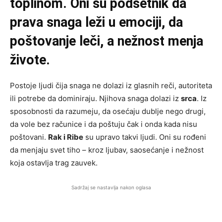
toplinom. Oni su podsetnik da
prava snaga leži u emociji, da
poštovanje leči, a nežnost menja
živote.
Postoje ljudi čija snaga ne dolazi iz glasnih reči, autoriteta
ili potrebe da dominiraju. Njihova snaga dolazi iz
srca
. Iz
sposobnosti da razumeju, da osećaju dublje nego drugi,
da vole bez računice i da poštuju čak i onda kada nisu
poštovani.
Rak i Ribe
su upravo takvi ljudi. Oni su rođeni
da menjaju svet tiho – kroz ljubav, saosećanje i nežnost
koja ostavlja trag zauvek.
Sadržaj se nastavlja nakon oglasa