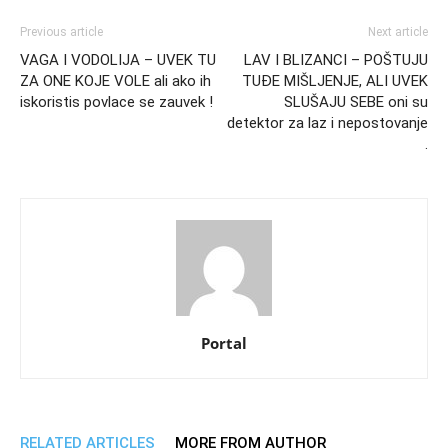
Previous article
Next article
VAGA I VODOLIJA – UVEK TU
LAV I BLIZANCI – POŠTUJU
ZA ONE KOJE VOLE ali ako ih
TUĐE MIŠLJENJE, ALI UVEK
iskoristis povlace se zauvek !
SLUŠAJU SEBE oni su
detektor za laz i nepostovanje
.
Portal
RELATED ARTICLES
MORE FROM AUTHOR