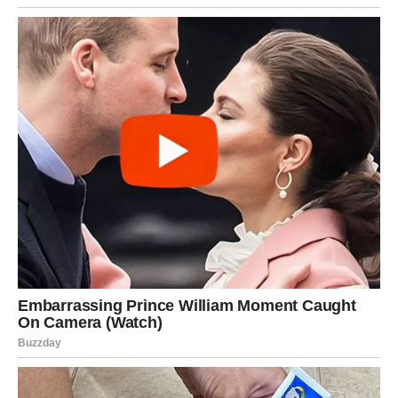
BIRAJU LJUBAV, ALI MUDRIJE
I Rak i Ribe mogu biti duboko povređeni. Njihova
osetljivost ih čini ranjivima. Ali čak i tada, oni ne prestaju
da veruju u ljubav. Samo uče da postave granice. Ne
postaju hladni – postaju mudriji.
Rak uči da zaštiti svoje srce.
Ribe uče da ne zaborave sebe dok vole druge.
I u tome se vidi njihova evolucija – ljubav ostaje, ali se
više ne daje svima.