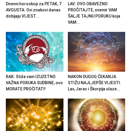
Dnevni horoskop za PETAK, 7.
LAV: OVO OBAVEZNO
AVGUSTA: Ovi znakovi danas
PROČITAJTE, svemir VAM
dobijaju VIJEST...
ŠALJE TAJNU PORUKU koja
VAM...
RAK: Stiže vam IZUZETNO
NAKON DUGOG ČEKANJA
VAŽNA PORUKA SUDBINE, ovo
STIŽU NAJLJEPŠE VIJESTI:
MORATE PROČITATI!
Lav, Jarac i Škorpija ulaze...