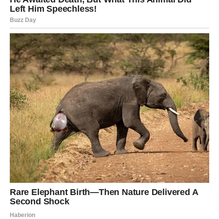
Rak i Ribe ne prolaze kroz nečiji život neprimetno.
Njihova ljubav ostaje u sećanju. Njihova podrška ostaje u
srcu. Čak i kada odu, čak i kada se povuku, trag koji
ostave je neizbrisiv.
Ljudi se često sete Raka ili Riba tek kasnije – kada shvate
koliko je značilo imati nekoga ko ih je voleo bez uslova.
Ko ih je razumeo bez objašnjenja. Ko je bio tu bez pitanja.
Njihova vrednost se često shvati tek u tišini njihovog
odsustva.
KADA SU POVREĐENI – I DALJE