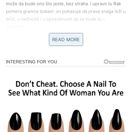
može da bude ono što jeste, bez straha. I upravo tu Rak
pomera granice ljubavi: on pokazuje da prava snaga leži u
brizi, u nežnosti i u sposobnosti da se bude tu –
dosledno.
READ MORE
RIBE – DUŠA KOJA VOLI BEZ
USLOVA
Ribe su čista emocija. One su simbol bezuslovne ljubavi,
saosećanja i duhovne povezanosti. Ribe ne vole
racionalno – one vole intuitivno. Njihova ljubav je tiha, ali
beskrajna. One vide ono što drugi ne vide, osećaju ono
što se ne izgovara i razumeju i pre nego što im se nešto
objasni.
Ribe poštuju različitost, slabost i ranjivost. One nikada ne