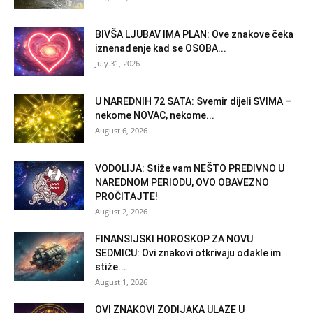
BIVŠA LJUBAV IMA PLAN: Ove znakove čeka
iznenađenje kad se OSOBA...
July 31, 2026
U NAREDNIH 72 SATA: Svemir dijeli SVIMA –
nekome NOVAC, nekome...
August 6, 2026
VODOLIJA: Stiže vam NEŠTO PREDIVNO U
NAREDNOM PERIODU, OVO OBAVEZNO
PROČITAJTE!
August 2, 2026
FINANSIJSKI HOROSKOP ZA NOVU
SEDMICU: Ovi znakovi otkrivaju odakle im
stiže...
August 1, 2026
OVI ZNAKOVI ZODIJAKA ULAZE U