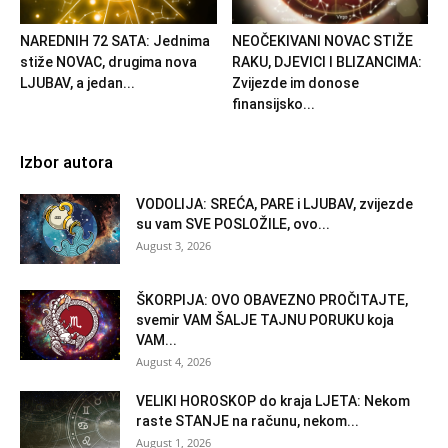
NAREDNIH 72 SATA: Jednima
NEOČEKIVANI NOVAC STIŽE
stiže NOVAC, drugima nova
RAKU, DJEVICI I BLIZANCIMA:
LJUBAV, a jedan...
Zvijezde im donose
finansijsko...
Izbor autora
VODOLIJA: SREĆA, PARE i LJUBAV, zvijezde
su vam SVE POSLOŽILE, ovo...
August 3, 2026
ŠKORPIJA: OVO OBAVEZNO PROČITAJTE,
svemir VAM ŠALJE TAJNU PORUKU koja
VAM...
August 4, 2026
VELIKI HOROSKOP do kraja LJETA: Nekom
raste STANJE na računu, nekom...
August 1, 2026