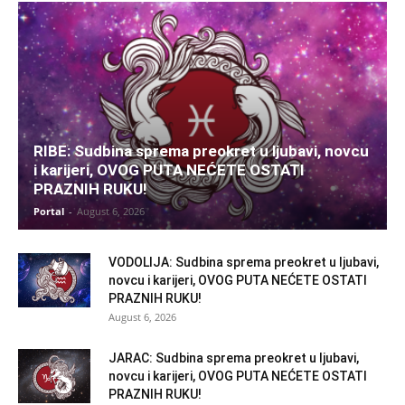
RIBE: Sudbina sprema preokret u ljubavi, novcu
i karijeri, OVOG PUTA NEĆETE OSTATI
PRAZNIH RUKU!
Portal
-
August 6, 2026
VODOLIJA: Sudbina sprema preokret u ljubavi,
novcu i karijeri, OVOG PUTA NEĆETE OSTATI
PRAZNIH RUKU!
August 6, 2026
JARAC: Sudbina sprema preokret u ljubavi,
novcu i karijeri, OVOG PUTA NEĆETE OSTATI
PRAZNIH RUKU!