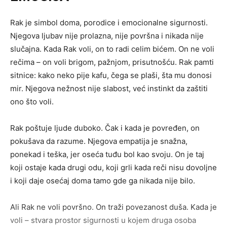
Rak je simbol doma, porodice i emocionalne sigurnosti.
Njegova ljubav nije prolazna, nije površna i nikada nije
slučajna. Kada Rak voli, on to radi celim bićem. On ne voli
rečima – on voli brigom, pažnjom, prisutnošću. Rak pamti
sitnice: kako neko pije kafu, čega se plaši, šta mu donosi
mir. Njegova nežnost nije slabost, već instinkt da zaštiti
ono što voli.
Rak poštuje ljude duboko. Čak i kada je povređen, on
pokušava da razume. Njegova empatija je snažna,
ponekad i teška, jer oseća tuđu bol kao svoju. On je taj
koji ostaje kada drugi odu, koji grli kada reči nisu dovoljne
i koji daje osećaj doma tamo gde ga nikada nije bilo.
Ali Rak ne voli površno. On traži povezanost duša. Kada je
voli – stvara prostor sigurnosti u kojem druga osoba