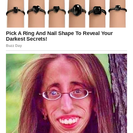
sude – one slušaju. Njihova nežnost nije samo u dodiru,
već u pogledu, u rečima podrške, u sposobnosti da
nekome budu oslonac čak i kada same nose težak teret.
Kada Ribe vole, one brišu granice između „ja“ i „ti“.
Njihova ljubav je duboka, često žrtvena, ali iskrena. One
veruju u ljude čak i onda kada su razočarane. Veruju u
dobro, u mogućnost promene, u snagu emocija. I upravo
zato često pomeraju granice – jer pokazuju da ljubav
može biti čista, tiha i bez potrebe da nešto traži zauzvrat.
ZAJEDNIČKA SNAGA:
POŠTOVANJE I NEŽNOST KAO
NAJVEĆA VREDNOST
I Rak i Ribe imaju jednu duboku zajedničku osobinu –