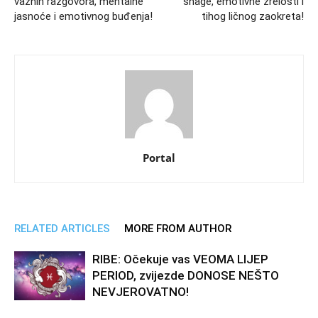
važnih razgovora, mentalne
snage, emotivne zrelosti i
jasnoće i emotivnog buđenja!
tihog ličnog zaokreta!
Portal
RELATED ARTICLES
MORE FROM AUTHOR
RIBE: Očekuje vas VEOMA LIJEP
PERIOD, zvijezde DONOSE NEŠTO
NEVJEROVATNO!