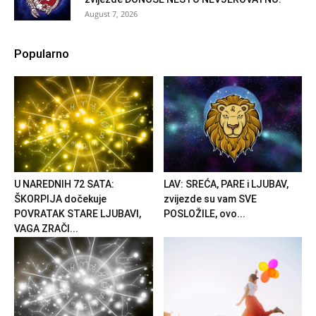
August 7, 2026
Popularno
U NAREDNIH 72 SATA:
LAV: SREĆA, PARE i LJUBAV,
ŠKORPIJA dočekuje
zvijezde su vam SVE
POVRATAK STARE LJUBAVI,
POSLOŽILE, ovo...
VAGA ZRAČI...