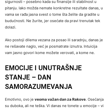
sigurnosti – posebno kada su finansije ili stabilnost u
pitanju. Iako možda nemate konkretne rezultate danas, u
vama se rađa jasna svest o tome šta želite da gradite u
budućnosti. Ne žurite, jer osećate da pravi trenutak tek
dolazi.
Ako postoji dilema vezana za posao ili saradnju, danas je
ne rešavate naglo, već je posmatrate iznutra. Intuicija
vam jasno govori kome možete verovati, a kome ne.
EMOCIJE I UNUTRAŠNJE
STANJE – DAN
SAMORAZUMEVANJA
Emotivno, ovo je
veoma važan dan za Rakove
. Osećanja
su duboka, ali ne teška. Vi danas ne tonete u emocije – vi