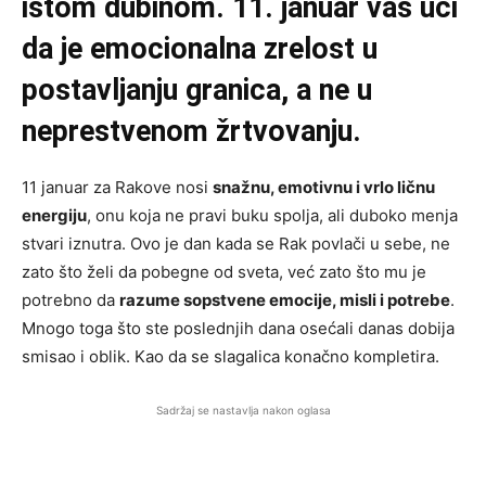
istom dubinom. 11. januar vas uči
da je emocionalna zrelost u
postavljanju granica, a ne u
neprestvenom žrtvovanju.
11 januar za Rakove nosi
snažnu, emotivnu i vrlo ličnu
energiju
, onu koja ne pravi buku spolja, ali duboko menja
stvari iznutra. Ovo je dan kada se Rak povlači u sebe, ne
zato što želi da pobegne od sveta, već zato što mu je
potrebno da
razume sopstvene emocije, misli i potrebe
.
Mnogo toga što ste poslednjih dana osećali danas dobija
smisao i oblik. Kao da se slagalica konačno kompletira.
Sadržaj se nastavlja nakon oglasa