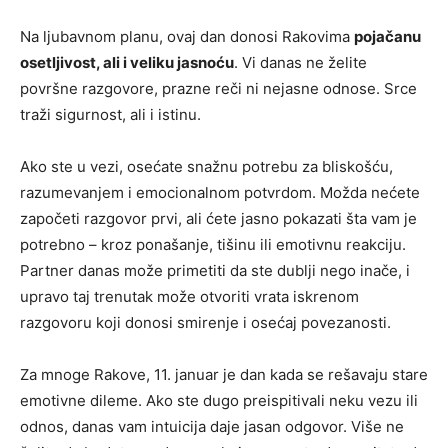
Na ljubavnom planu, ovaj dan donosi Rakovima
pojačanu
osetljivost, ali i veliku jasnoću
. Vi danas ne želite
površne razgovore, prazne reči ni nejasne odnose. Srce
traži sigurnost, ali i istinu.
Ako ste u vezi, osećate snažnu potrebu za bliskošću,
razumevanjem i emocionalnom potvrdom. Možda nećete
započeti razgovor prvi, ali ćete jasno pokazati šta vam je
potrebno – kroz ponašanje, tišinu ili emotivnu reakciju.
Partner danas može primetiti da ste dublji nego inače, i
upravo taj trenutak može otvoriti vrata iskrenom
razgovoru koji donosi smirenje i osećaj povezanosti.
Za mnoge Rakove, 11. januar je dan kada se rešavaju stare
emotivne dileme. Ako ste dugo preispitivali neku vezu ili
odnos, danas vam intuicija daje jasan odgovor. Više ne