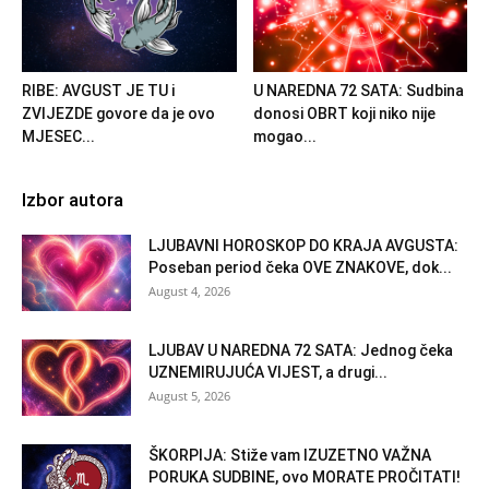
RIBE: AVGUST JE TU i
U NAREDNA 72 SATA: Sudbina
ZVIJEZDE govore da je ovo
donosi OBRT koji niko nije
MJESEC...
mogao...
Izbor autora
LJUBAVNI HOROSKOP DO KRAJA AVGUSTA:
Poseban period čeka OVE ZNAKOVE, dok...
August 4, 2026
LJUBAV U NAREDNA 72 SATA: Jednog čeka
UZNEMIRUJUĆA VIJEST, a drugi...
August 5, 2026
ŠKORPIJA: Stiže vam IZUZETNO VAŽNA
PORUKA SUDBINE, ovo MORATE PROČITATI!