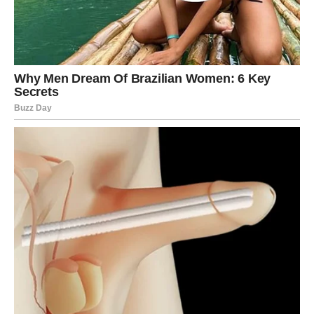
nešto pomera u vašu korist. Za Rakove koji rade privatno
ili porodični posao, ovo je vreme kada se
donose mudre i
oprezne odluke
.
NOVAC – STABILIZACIJA I
OLAKŠANJE
Finansijska situacija Rakova u ovom periodu ide ka
postepenom smirenju
. Možda ste u prethodnom periodu
brinuli zbog novca, ali sada dolazi osećaj da se stvari
polako dovode u red. Ovo nije vreme velikih rizika, već
pametnog upravljanja i planiranja.
Mogući su troškovi vezani za dom, porodicu ili obaveze,
ali isto tako i
vest koja donosi olakšanje
– isplata, pomoć
ili dogovor koji vam vraća osećaj sigurnosti. Zvezde