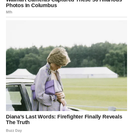
ZDRAVLJE – DUŠA TRAŽI
PAŽNJU
Zdravlje Rakova u ovom periodu je direktno povezano sa
emocijama. Umor, pad energije ili promenljivo
raspoloženje znak su da vam je potreban
odmor i
emotivno pražnjenje
. Obratite pažnju na stomak, varenje
i san.
Boravak kod kuće, tišina, razgovor sa bliskom osobom ili
čak suze – sve to sada ima isceljujući efekat. Nemojte
potiskivati ono što osećate. Kada se duša smiri, telo će je
pratiti.