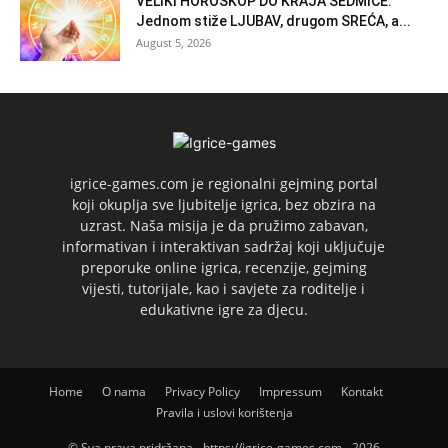
VELIKI HOROSKOP DO KRAJA SEDMICE:
Jednom stiže LJUBAV, drugom SREĆA, a...
August 5, 2026
igrice-games.com je regionalni gejming portal
koji okuplja sve ljubitelje igrica, bez obzira na
uzrast. Naša misija je da pružimo zabavan,
informativan i interaktivan sadržaj koji uključuje
preporuke online igrica, recenzije, gejming
vijesti, tutorijale, kao i savjete za roditelje i
edukativne igre za djecu.
Home
O nama
Privacy Policy
Impressum
Kontakt
Pravila i uslovi korištenja
© Sva prava pridržana - https://igrice-games.com - 2026