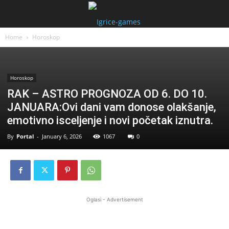
Home
Horoskop
Horoskop
RAK – ASTRO PROGNOZA OD 6. DO 10.
JANUARA:Ovi dani vam donose olakšanje,
emotivno isceljenje i novi početak iznutra.
By
Portal
-
January 6, 2026
1067
0
Oglasi - Advertisement