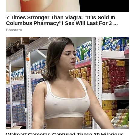
savetuju da se oslonite na proverene izvore prihoda i da
ne pozajmljujete više nego što možete da vratite.
PORODICA I BLISKI ODNOSI –
EMOTIVNO ČIŠĆENJE
Porodica je u centru zbivanja. Rakovi mogu imati potrebu
da se povuku, razmisle i sagledaju odnose koji ih
okružuju. Mogući su emotivni razgovori, prisećanja i
razrešenja starih tema koje su vas dugo bolele.
Vi sada imate snagu da
oproštajem oslobodite sebe
, ne
zato što je neko zaslužio, već zato što vi zaslužujete mir.
Ipak, učite i da postavite granice – više ne želite da vas
iko emotivno iscrpljuje ili manipuliše vašim osećanjima.