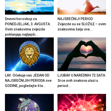
Dnevni horoskop za
NAJSREĆNIJI PERIOD:
PONEDJELJAK, 3. AVGUSTA:
Zvijezde su se SLOŽILE – ovim
Ovim znakovima zvijezde
znakovima šalju sve...
poklanjaju najljepši...
LAV: Očekuje vas JEDAN OD
LJUBAV U NAREDNIH 72 SATA:
NAJSREĆNIJIH PERIODA ove
Srce ovih znakova ulazi u
GODINE, pogledajte šta...
period...