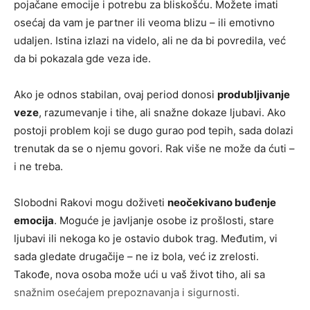
pojačane emocije i potrebu za bliskošću. Možete imati
osećaj da vam je partner ili veoma blizu – ili emotivno
udaljen. Istina izlazi na videlo, ali ne da bi povredila, već
da bi pokazala gde veza ide.
Ako je odnos stabilan, ovaj period donosi
produbljivanje
veze
, razumevanje i tihe, ali snažne dokaze ljubavi. Ako
postoji problem koji se dugo gurao pod tepih, sada dolazi
trenutak da se o njemu govori. Rak više ne može da ćuti –
i ne treba.
Slobodni Rakovi mogu doživeti
neočekivano buđenje
emocija
. Moguće je javljanje osobe iz prošlosti, stare
ljubavi ili nekoga ko je ostavio dubok trag. Međutim, vi
sada gledate drugačije – ne iz bola, već iz zrelosti.
Takođe, nova osoba može ući u vaš život tiho, ali sa
snažnim osećajem prepoznavanja i sigurnosti.