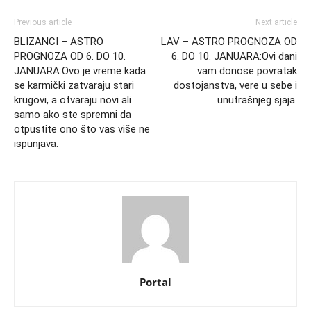
Previous article
Next article
BLIZANCI – ASTRO
LAV – ASTRO PROGNOZA OD
PROGNOZA OD 6. DO 10.
6. DO 10. JANUARA:Ovi dani
JANUARA:Ovo je vreme kada
vam donose povratak
se karmički zatvaraju stari
dostojanstva, vere u sebe i
krugovi, a otvaraju novi ali
unutrašnjeg sjaja.
samo ako ste spremni da
otpustite ono što vas više ne
ispunjava.
Portal