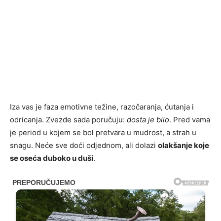
Iza vas je faza emotivne težine, razočaranja, ćutanja i
odricanja. Zvezde sada poručuju:
dosta je bilo
. Pred vama
je period u kojem se bol pretvara u mudrost, a strah u
snagu. Neće sve doći odjednom, ali dolazi
olakšanje koje
se oseća duboko u duši
.