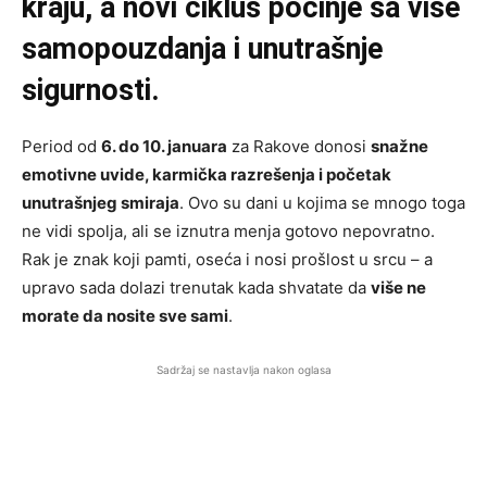
kraju, a novi ciklus počinje sa više
samopouzdanja i unutrašnje
sigurnosti.
Period od
6. do 10. januara
za Rakove donosi
snažne
emotivne uvide, karmička razrešenja i početak
unutrašnjeg smiraja
. Ovo su dani u kojima se mnogo toga
ne vidi spolja, ali se iznutra menja gotovo nepovratno.
Rak je znak koji pamti, oseća i nosi prošlost u srcu – a
upravo sada dolazi trenutak kada shvatate da
više ne
morate da nosite sve sami
.
Sadržaj se nastavlja nakon oglasa