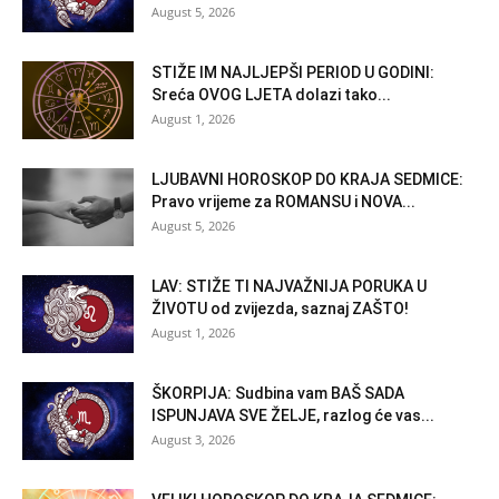
August 5, 2026
STIŽE IM NAJLJEPŠI PERIOD U GODINI:
Sreća OVOG LJETA dolazi tako...
August 1, 2026
LJUBAVNI HOROSKOP DO KRAJA SEDMICE:
Pravo vrijeme za ROMANSU i NOVA...
August 5, 2026
LAV: STIŽE TI NAJVAŽNIJA PORUKA U
ŽIVOTU od zvijezda, saznaj ZAŠTO!
August 1, 2026
ŠKORPIJA: Sudbina vam BAŠ SADA
ISPUNJAVA SVE ŽELJE, razlog će vas...
August 3, 2026