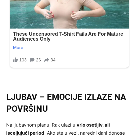
LJUBAV – EMOCIJE IZLAZE NA
POVRŠINU
Na ljubavnom planu, Rak ulazi u
vrlo osetljiv, ali
isceljujući period
. Ako ste u vezi, naredni dani donose