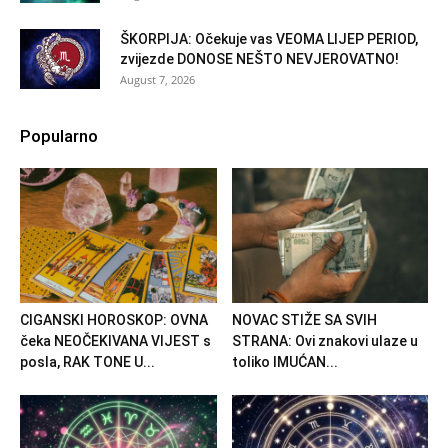
ŠKORPIJA: Očekuje vas VEOMA LIJEP PERIOD,
zvijezde DONOSE NEŠTO NEVJEROVATNO!
August 7, 2026
Popularno
CIGANSKI HOROSKOP: OVNA
NOVAC STIŽE SA SVIH
čeka NEOČEKIVANA VIJEST s
STRANA: Ovi znakovi ulaze u
posla, RAK TONE U...
toliko IMUĆAN...