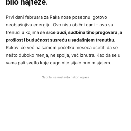
bilo najteže.
Prvi dani februara za Raka nose posebnu, gotovo
neobjašnjivu energiju. Ovo nisu obični dani – ovo su
trenuci u kojima se
srce budi, sudbina tiho progovara, a
prošlost i budućnost susreću u sadašnjem trenutku
.
Rakovi će već na samom početku meseca osetiti da se
nešto duboko menja, ne spolja, već iznutra. Kao da se u
vama pali svetlo koje dugo nije sijalo punim sjajem.
Sadržaj se nastavlja nakon oglasa