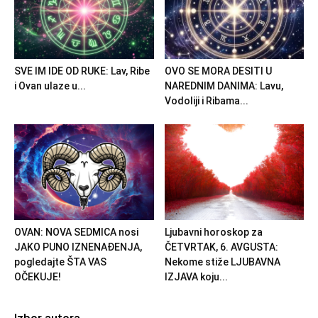
SVE IM IDE OD RUKE: Lav, Ribe
OVO SE MORA DESITI U
i Ovan ulaze u...
NAREDNIM DANIMA: Lavu,
Vodoliji i Ribama...
OVAN: NOVA SEDMICA nosi
Ljubavni horoskop za
JAKO PUNO IZNENAĐENJA,
ČETVRTAK, 6. AVGUSTA:
pogledajte ŠTA VAS
Nekome stiže LJUBAVNA
OČEKUJE!
IZJAVA koju...
Izbor autora