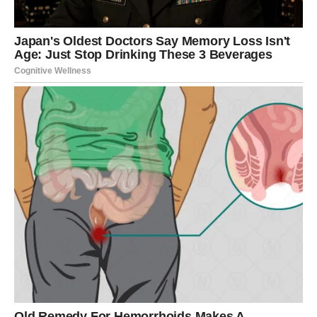
period u kome Univerzum razgovara sa vama kroz
suptilne znakove i osećaje.
Zdravlje se poboljšava kako se emocionalni teret
smanjuje. Rakovi shvataju koliko je važno voditi računa o
sebi, ne samo fizički, već i emotivno. Oslobađanje od
stresa, negativnih misli i prošlih povreda donosi osećaj
lakoće i mira. Male promene u svakodnevici mogu imati
veliki pozitivan efekat.
Ono što ove dane čini posebnim jeste
osećaj sigurnosti u
sopstvenu sudbinu
. Rak više ne oseća potrebu da se
dokazuje, da se opravdava ili da nosi teret tuđih
očekivanja. Počinjete da živite u skladu sa sobom, da
birate ono što vam prija i da se udaljavate od svega što
vas iscrpljuje.