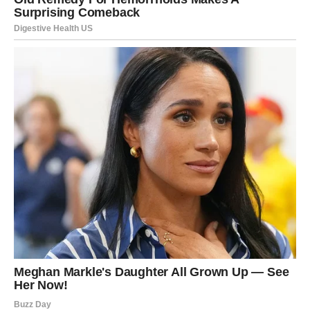
Mnogi Rakovi će u prvim danima februara doneti važnu
odluku – možda tiho, bez drame, ali sa ogromnim
značajem za budućnost. Ta odluka može biti vezana za
ljubav, posao ili lični razvoj, ali jedno je sigurno: vodi vas
ka mirnijem i ispunjenijem životu.
Ovo je period kada Rak shvata da
čuda ne dolaze spolja,
već iznutra
. Kada se vi promenite, svet oko vas počinje
da se menja. Prvi dani februara donose vam dokaz da se
strpljenje isplati, da su suze imale smisla i da se svaka
borba na kraju pretvara u snagu.
Na samom kraju ovog magičnog perioda, Rak oseća
zahvalnost. Zahvalnost prema sebi, prema životu, prema
svemu što je prošao. I upravo iz te zahvalnosti rađaju se
nova čuda.