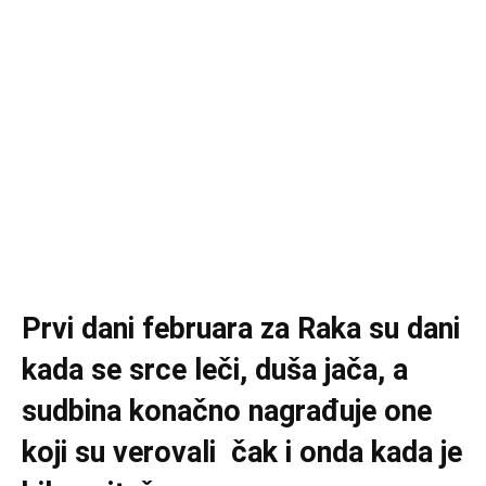
Prvi dani februara za Raka su dani
kada se srce leči, duša jača, a
sudbina konačno nagrađuje one
koji su verovali čak i onda kada je