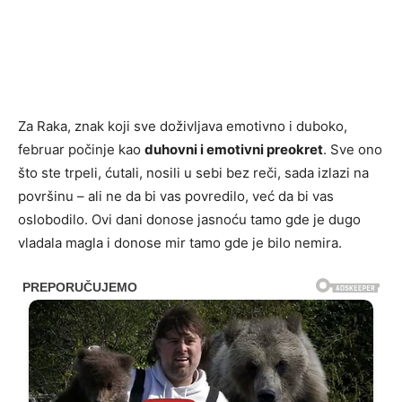
Za Raka, znak koji sve doživljava emotivno i duboko,
februar počinje kao
duhovni i emotivni preokret
. Sve ono
što ste trpeli, ćutali, nosili u sebi bez reči, sada izlazi na
površinu – ali ne da bi vas povredilo, već da bi vas
oslobodilo. Ovi dani donose jasnoću tamo gde je dugo
vladala magla i donose mir tamo gde je bilo nemira.