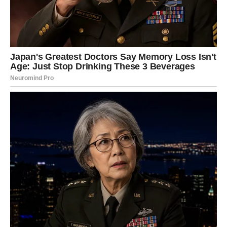
pojaviti veliki dobitak, ali dolaze znaci da se stvari kreću u
pravom smeru. Mogući su novi predlozi, ideje ili podrška
osobe koja vam želi dobro. Važno je da verujete sebi i
svojim sposobnostima – one su veće nego što mislite.
Posebno je važno istaći da Rak u ovom periodu ima
dar
da privlači ono što mu je potrebno
. Ako ste dugo
priželjkivali promenu posla, poboljšanje uslova ili priliku
da pokažete svoje talente, prvi dani februara mogu doneti
upravo taj impuls. Sve što radite iz srca sada ima šansu
da bude prepoznato i nagrađeno.
Na duhovnom planu, Rak ulazi u fazu dubokog isceljenja.
Snovi mogu biti intenzivni i simbolični, a znaci iz
okruženja jasni i ponavljajući. Obratite pažnju na brojeve,
poruke, slučajne susrete – ništa nije slučajno. Ovo je