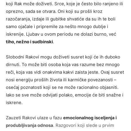
koji Rak može doživeti. Srce, koje je često bilo ranjeno ili
oprezno, sada se otvara. Oni koji su prošli kroz
razočaranja, izdaje ili gubitke shvatiće da su ih te boli
samo ojačale i pripremile za nešto mnogo dublje i
iskrenije. Ljubav u ovom periodu ne dolazi burno, već
tiho, nežno i sudbinski
.
Slobodni Rakovi mogu doživeti susret koji će ih duboko
dirnuti. To može biti osoba koja vas razume bez mnogo
reči, koja vas vidi onakvima kakvi zaista jeste. Ovaj susret
nosi energiju prošlih života ili karmičke povezanosti –
osećaj poznatosti koji se ne može racionalno objasniti.
Iako se sve može odvijati polako, emocije će biti snažne i
iskrene.
Zauzeti Rakovi ulaze u fazu
emocionalnog isceljenja i
produbljivanja odnosa
. Razgovori koji slede u prvim