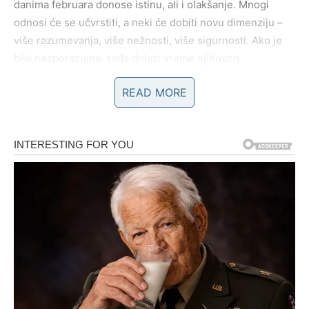
danima februara donose istinu, ali i olakšanje. Mnogi
odnosi će se učvrstiti, a neki će dobiti novu dimenziju –
više razumevanja, više nežnosti, više sigurnosti. Ako je
bilo nesporazuma, sada dolazi vreme njihovog
razrešenja.
READ MORE
Na porodičnom planu, Rak oseća posebnu povezanost sa
domom i korenima. Ovi dani mogu doneti važne
razgovore sa članovima porodice, pomirenja ili trenutke
koji vraćaju osećaj pripadnosti. Shvatićete koliko ste
potrebni drugima, ali i koliko vam znači da imate nekoga
ko vas bezuslovno prihvata.
Porodica i dom postaju izvor
snage i zaštite
.
Poslovno i finansijski, prvi dani februara donose
stabilizaciju i nadu. Rakovi koji su brinuli zbog novca ili
budućnosti mogu osetiti olakšanje. Ne mora se odmah