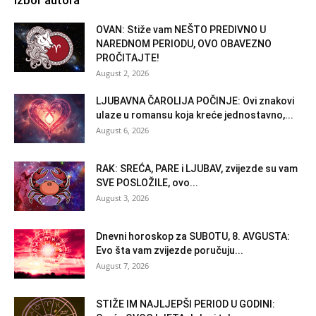
OVAN: Stiže vam NEŠTO PREDIVNO U
NAREDNOM PERIODU, OVO OBAVEZNO
PROČITAJTE!
August 2, 2026
LJUBAVNA ČAROLIJA POČINJE: Ovi znakovi
ulaze u romansu koja kreće jednostavno,...
August 6, 2026
RAK: SREĆA, PARE i LJUBAV, zvijezde su vam
SVE POSLOŽILE, ovo...
August 3, 2026
Dnevni horoskop za SUBOTU, 8. AVGUSTA:
Evo šta vam zvijezde poručuju...
August 7, 2026
STIŽE IM NAJLJEPŠI PERIOD U GODINI: