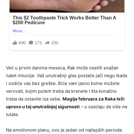
Već u prvim danima meseca, Rak može osetiti snažan
nalet intuicije. Vaš unutrašnji glas postaće jači nego ikada
i vodiće vas bez greške. Biće vam jasno kome možete
verovati, kojim putem treba da krenete i šta konačno
treba da ostavite iza sebe.
Magija februara za Raka leži
upravo u toj unutrašnjoj sigurnosti
– u osećaju da više ne
lutate.
Na emotivnom planu, ovo je jedan od najlepših perioda