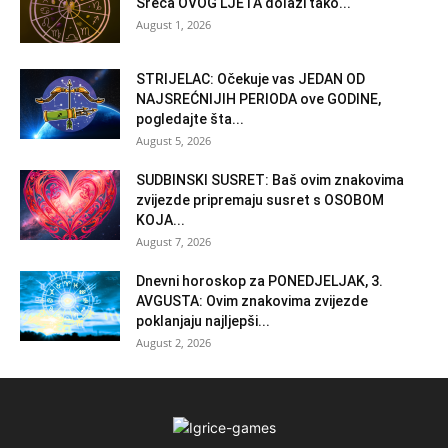
Sreća OVOG LJETA dolazi tako...
August 1, 2026
STRIJELAC: Očekuje vas JEDAN OD
NAJSREĆNIJIH PERIODA ove GODINE,
pogledajte šta...
August 5, 2026
SUDBINSKI SUSRET: Baš ovim znakovima
zvijezde pripremaju susret s OSOBOM
KOJA...
August 7, 2026
Dnevni horoskop za PONEDJELJAK, 3.
AVGUSTA: Ovim znakovima zvijezde
poklanjaju najljepši...
August 2, 2026