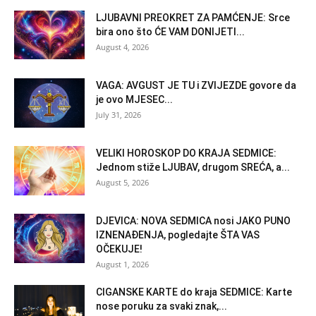
LJUBAVNI PREOKRET ZA PAMĆENJE: Srce
bira ono što ĆE VAM DONIJETI...
August 4, 2026
VAGA: AVGUST JE TU i ZVIJEZDE govore da
je ovo MJESEC...
July 31, 2026
VELIKI HOROSKOP DO KRAJA SEDMICE:
Jednom stiže LJUBAV, drugom SREĆA, a...
August 5, 2026
DJEVICA: NOVA SEDMICA nosi JAKO PUNO
IZNENAĐENJA, pogledajte ŠTA VAS
OČEKUJE!
August 1, 2026
CIGANSKE KARTE do kraja SEDMICE: Karte
nose poruku za svaki znak,...