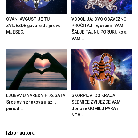
OVAN: AVGUST JE TU i
VODOLIJA: OVO OBAVEZNO
ZVIJEZDE govore da je ovo
PROČITAJTE, svemir VAM
MJESEC...
ŠALJE TAJNU PORUKU koja
VAM...
LJUBAV U NAREDNIH 72 SATA:
ŠKORPIJA: DO KRAJA
Srce ovih znakova ulazi u
SEDMICE ZVIJEZDE VAM
period...
donose GOMILU PARA i
NOVU...
Izbor autora