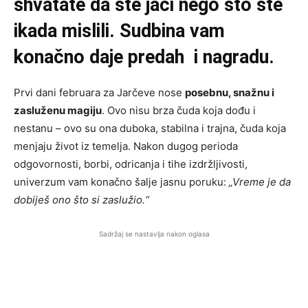
shvatate da ste jači nego što ste
ikada mislili. Sudbina vam
konačno daje predah i nagradu.
Prvi dani februara za Jarčeve nose
posebnu, snažnu i
zasluženu magiju
. Ovo nisu brza čuda koja dođu i
nestanu – ovo su ona duboka, stabilna i trajna, čuda koja
menjaju život iz temelja. Nakon dugog perioda
odgovornosti, borbi, odricanja i tihe izdržljivosti,
univerzum vam konačno šalje jasnu poruku:
„Vreme je da
dobiješ ono što si zaslužio.“
Sadržaj se nastavlja nakon oglasa