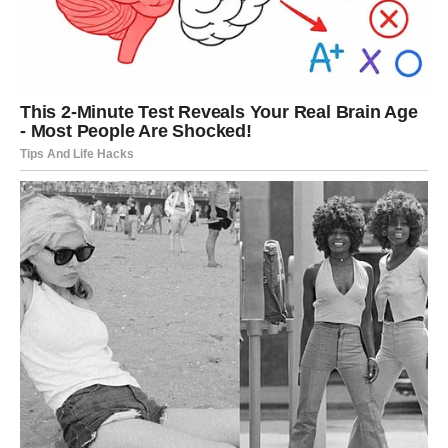
NOVAC: SIGURAN KORAK KA
OLAKŠANJU
Finansijski, prvi dani februara donose
olakšanje i
pametno rešavanje problema
. Ne radi se o naglom
bogatstvu, već o stabilizaciji. Dugovi se smanjuju, planovi
postaju jasniji, a osećaj kontrole nad novcem se vraća.
Neki Jarčevi mogu dobiti novac koji su dugo čekali, dok
drugi pronalaze novi izvor zarade ili dobijaju pomoć koja
dolazi u pravom trenutku. Ovo je period u kojem shvatate
da više niste u stalnoj borbi – stvari konačno rade za vas.
KARMIČKA PORUKA ZA JARCA