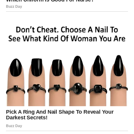
priznanje ili nagrada za trud
osećaj da ste konačno na čvrstom tlu
Sve su to znaci da
ulazite u povoljan životni period
.
MALI RITUAL ZA JARCA (za
prve dane februara)
Zapalite smeđu, belu ili zlatnu sveću. U tišini izgovorite:
„Prihvatam nagrade koje mi život donosi. Spreman/na
sam za mir i stabilnost.“
Zamislite kako se sav teret skida sa vaših ramena.