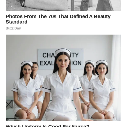
Poruka prvih dana februara glasi:
„Tvoja istrajnost je primećena. Nagrada dolazi.“
Karma vam vraća jer niste odustali kada je bilo najteže.
Sve suze koje ste sakrili, svi tereti koje ste nosili sami –
sada se pretvaraju u mir, sigurnost i osećaj ispunjenosti.
Ovo je početak lakšeg ciklusa.
ZNAKOVI MAGIJE KOJE JARAC
MOŽE DOŽIVETI
rešavanje problema koji vas je dugo mučio
osećaj unutrašnje sigurnosti i mira
važan razgovor koji donosi olakšanje