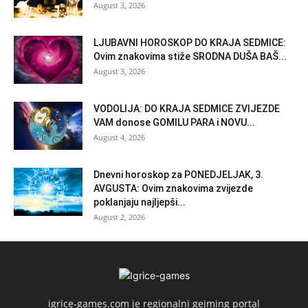
August 3, 2026
LJUBAVNI HOROSKOP DO KRAJA SEDMICE:
Ovim znakovima stiže SRODNA DUŠA BAŠ...
August 3, 2026
VODOLIJA: DO KRAJA SEDMICE ZVIJEZDE
VAM donose GOMILU PARA i NOVU...
August 4, 2026
Dnevni horoskop za PONEDJELJAK, 3.
AVGUSTA: Ovim znakovima zvijezde
poklanjaju najljepši...
August 2, 2026
igrice-games.com je regionalni gejming portal