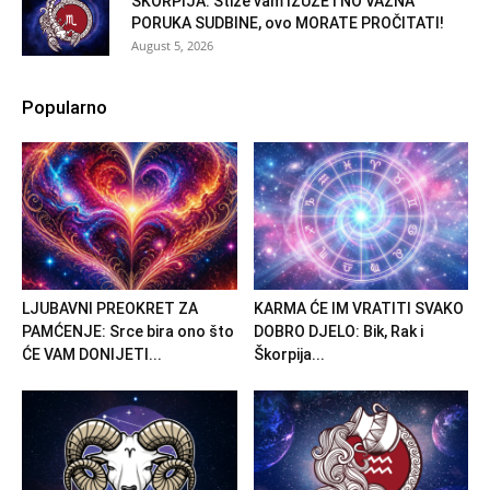
ŠKORPIJA: Stiže vam IZUZETNO VAŽNA
PORUKA SUDBINE, ovo MORATE PROČITATI!
August 5, 2026
Popularno
LJUBAVNI PREOKRET ZA
KARMA ĆE IM VRATITI SVAKO
PAMĆENJE: Srce bira ono što
DOBRO DJELO: Bik, Rak i
ĆE VAM DONIJETI...
Škorpija...