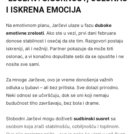
I ISKRENA EMOCIJA
Na emotivnom planu, Jarčevi ulaze u fazu
duboke
emotivne zrelosti
. Ako ste u vezi, prvi dani februara
donose stabilnost i osećaj da ste tim. Razgovori postaju
iskreniji, ali i nežniji. Partner pokazuje da može biti
oslonac, a vi konačno dopuštate sebi da se opustite i ne
nosite sve sami.
Za mnoge Jarčeve, ovo je vreme donošenja važnih
odluka u ljubavi – ali bez pritiska. Sve dolazi prirodno.
Neki odnosi se učvršćuju, dok se oni koji nemaju
budućnost tiho završavaju, bez bola i drame.
Slobodni Jarčevi mogu doživeti
sudbinski susret
sa
osobom koja zrači stabilnošću, ozbiljnošću i toplinom.