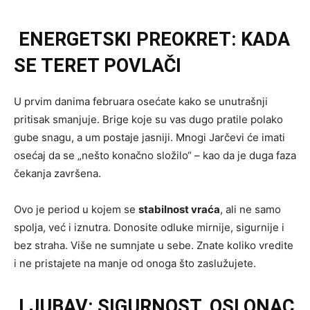
ENERGETSKI PREOKRET: KADA
SE TERET POVLAČI
U prvim danima februara osećate kako se unutrašnji
pritisak smanjuje. Brige koje su vas dugo pratile polako
gube snagu, a um postaje jasniji. Mnogi Jarčevi će imati
osećaj da se „nešto konačno složilo“ – kao da je duga faza
čekanja završena.
Ovo je period u kojem se
stabilnost vraća
, ali ne samo
spolja, već i iznutra. Donosite odluke mirnije, sigurnije i
bez straha. Više ne sumnjate u sebe. Znate koliko vredite
i ne pristajete na manje od onoga što zaslužujete.
LJUBAV: SIGURNOST, OSLONAC