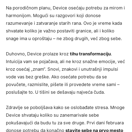
Na porodičnom planu, Device osećaju potrebu za mirom i
harmonijom. Mogući su razgovori koji donose
razumevanje i zatvaranje starih rana. Ovo je vreme kada
shvatate koliko je važno postaviti granice, ali i koliko
snage ima u oproštaju – ne zbog drugih, već zbog sebe.
Duhovno, Device prolaze kroz
tihu transformaciju
.
Intuicija vam se pojačava, ali ne kroz snažne emocije, već
kroz osećaj „znam“. Snovi, znakovi i unutrašnji impulsi
vode vas bez greške. Ako osećate potrebu da se
povučete, razmislite, pišete ili provedete vreme sami –
poslušajte to. U tišini se dešavaju najveća čuda.
Zdravlje se poboljšava kako se oslobađate stresa. Mnoge
Device shvataju koliko su zanemarivale sebe
pokušavajući da budu tu za sve druge. Prvi dani februara
donose potrebu da konačno
stavite sebe na prvo mesto