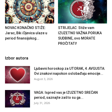
NOVAC KONAČNO STIŽE:
STRIJELAC: Stiže vam
Jarac, Bik i Djevica ulaze u
IZUZETNO VAŽNA PORUKA
period finansijskog...
SUDBINE, ovo MORATE
PROČITATI!
Izbor autora
Ljubavni horoskop za UTORAK, 4. AVGUSTA:
Ovi znakovi napokon oslobađaju emocije...
August 3, 2026
VAGA: Ispred vas je IZUZETNO SREĆAN
period, saznajte zašto su ga...
July 31, 2026