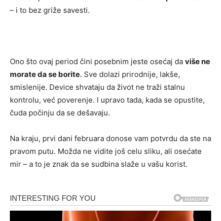
– i to bez griže savesti.
Ono što ovaj period čini posebnim jeste osećaj da
više ne
morate da se borite
. Sve dolazi prirodnije, lakše,
smislenije. Device shvataju da život ne traži stalnu
kontrolu, već poverenje. I upravo tada, kada se opustite,
čuda počinju da se dešavaju.
Na kraju, prvi dani februara donose vam potvrdu da ste na
pravom putu. Možda ne vidite još celu sliku, ali osećate
mir – a to je znak da se sudbina slaže u vašu korist.