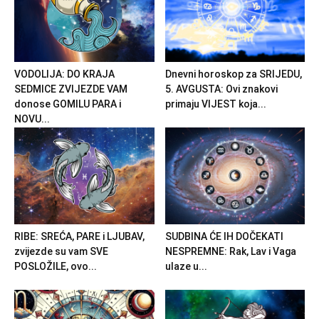
VODOLIJA: DO KRAJA
Dnevni horoskop za SRIJEDU,
SEDMICE ZVIJEZDE VAM
5. AVGUSTA: Ovi znakovi
donose GOMILU PARA i
primaju VIJEST koja...
NOVU...
RIBE: SREĆA, PARE i LJUBAV,
SUDBINA ĆE IH DOČEKATI
zvijezde su vam SVE
NESPREMNE: Rak, Lav i Vaga
POSLOŽILE, ovo...
ulaze u...