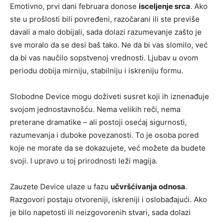
Emotivno, prvi dani februara donose
isceljenje srca
. Ako
ste u prošlosti bili povređeni, razočarani ili ste previše
davali a malo dobijali, sada dolazi razumevanje zašto je
sve moralo da se desi baš tako. Ne da bi vas slomilo, već
da bi vas naučilo sopstvenoj vrednosti. Ljubav u ovom
periodu dobija mirniju, stabilniju i iskreniju formu.
Slobodne Device mogu doživeti susret koji ih iznenađuje
svojom jednostavnošću. Nema velikih reči, nema
preterane dramatike – ali postoji osećaj sigurnosti,
razumevanja i duboke povezanosti. To je osoba pored
koje ne morate da se dokazujete, već možete da budete
svoji. I upravo u toj prirodnosti leži magija.
Zauzete Device ulaze u fazu
učvršćivanja odnosa
.
Razgovori postaju otvoreniji, iskreniji i oslobađajući. Ako
je bilo napetosti ili neizgovorenih stvari, sada dolazi