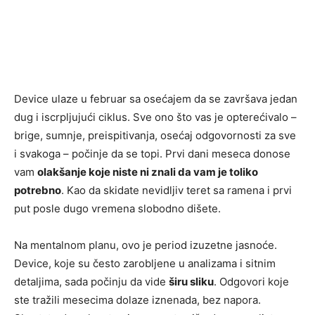
Device ulaze u februar sa osećajem da se završava jedan
dug i iscrpljujući ciklus. Sve ono što vas je opterećivalo –
brige, sumnje, preispitivanja, osećaj odgovornosti za sve
i svakoga – počinje da se topi. Prvi dani meseca donose
vam
olakšanje koje niste ni znali da vam je toliko
potrebno
. Kao da skidate nevidljiv teret sa ramena i prvi
put posle dugo vremena slobodno dišete.
Na mentalnom planu, ovo je period izuzetne jasnoće.
Device, koje su često zarobljene u analizama i sitnim
detaljima, sada počinju da vide
širu sliku
. Odgovori koje
ste tražili mesecima dolaze iznenada, bez napora.