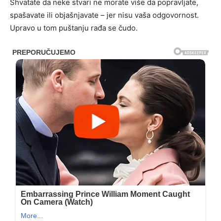
Shvatate da neke stvari ne morate više da popravljate,
spašavate ili objašnjavate – jer nisu vaša odgovornost.
Upravo u tom puštanju rađa se čudo.