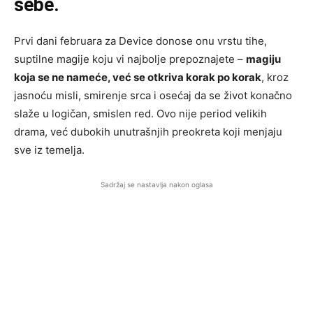
sebe.
Prvi dani februara za Device donose onu vrstu tihe,
suptilne magije koju vi najbolje prepoznajete –
magiju
koja se ne nameće, već se otkriva korak po korak
, kroz
jasnoću misli, smirenje srca i osećaj da se život konačno
slaže u logičan, smislen red. Ovo nije period velikih
drama, već dubokih unutrašnjih preokreta koji menjaju
sve iz temelja.
Sadržaj se nastavlja nakon oglasa