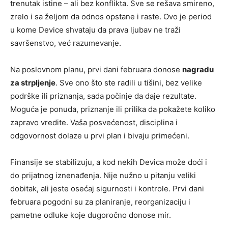
trenutak istine – ali bez konflikta. Sve se rešava smireno,
zrelo i sa željom da odnos opstane i raste. Ovo je period
u kome Device shvataju da prava ljubav ne traži
savršenstvo, već razumevanje.
Na poslovnom planu, prvi dani februara donose
nagradu
za strpljenje
. Sve ono što ste radili u tišini, bez velike
podrške ili priznanja, sada počinje da daje rezultate.
Moguća je ponuda, priznanje ili prilika da pokažete koliko
zapravo vredite. Vaša posvećenost, disciplina i
odgovornost dolaze u prvi plan i bivaju primećeni.
Finansije se stabilizuju, a kod nekih Devica može doći i
do prijatnog iznenađenja. Nije nužno u pitanju veliki
dobitak, ali jeste osećaj sigurnosti i kontrole. Prvi dani
februara pogodni su za planiranje, reorganizaciju i
pametne odluke koje dugoročno donose mir.