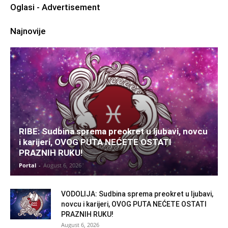
Oglasi - Advertisement
Najnovije
RIBE: Sudbina sprema preokret u ljubavi, novcu
i karijeri, OVOG PUTA NEĆETE OSTATI
PRAZNIH RUKU!
Portal
-
August 6, 2026
VODOLIJA: Sudbina sprema preokret u ljubavi,
novcu i karijeri, OVOG PUTA NEĆETE OSTATI
PRAZNIH RUKU!
August 6, 2026