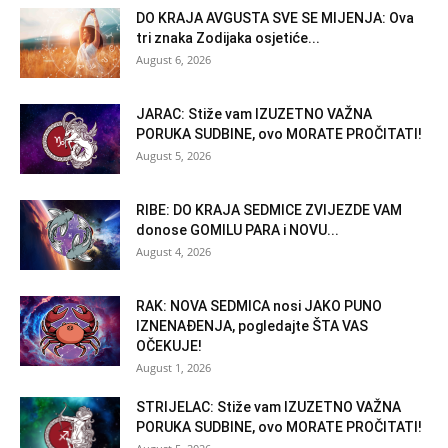
DO KRAJA AVGUSTA SVE SE MIJENJA: Ova
tri znaka Zodijaka osjetiće...
August 6, 2026
JARAC: Stiže vam IZUZETNO VAŽNA
PORUKA SUDBINE, ovo MORATE PROČITATI!
August 5, 2026
RIBE: DO KRAJA SEDMICE ZVIJEZDE VAM
donose GOMILU PARA i NOVU...
August 4, 2026
RAK: NOVA SEDMICA nosi JAKO PUNO
IZNENAĐENJA, pogledajte ŠTA VAS
OČEKUJE!
August 1, 2026
STRIJELAC: Stiže vam IZUZETNO VAŽNA
PORUKA SUDBINE, ovo MORATE PROČITATI!