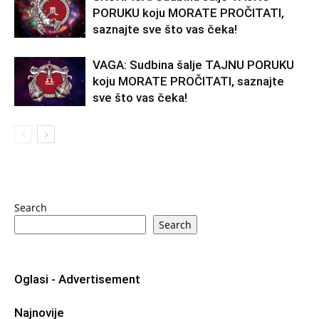
PORUKU koju MORATE PROČITATI,
saznajte sve što vas čeka!
VAGA: Sudbina šalje TAJNU PORUKU
koju MORATE PROČITATI, saznajte
sve što vas čeka!
Search
Search
Oglasi - Advertisement
Najnovije