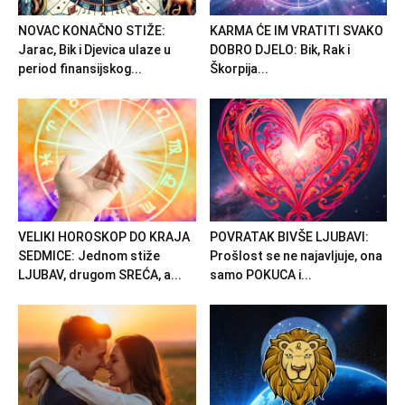
NOVAC KONAČNO STIŽE:
KARMA ĆE IM VRATITI SVAKO
Jarac, Bik i Djevica ulaze u
DOBRO DJELO: Bik, Rak i
period finansijskog...
Škorpija...
VELIKI HOROSKOP DO KRAJA
POVRATAK BIVŠE LJUBAVI:
SEDMICE: Jednom stiže
Prošlost se ne najavljuje, ona
LJUBAV, drugom SREĆA, a...
samo POKUCA i...