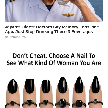
izabere sebe, jer je konačno naučila da ljubav ne sme biti
borba. Upravo u toj odluci leži njena najveća snaga i
pobeda.
ŠKORPIJA – karmička veza se
ponovo aktivira
Kod Škorpije ništa nije površno, a najmanje ljubav. Kada
se prošla ljubav vraća u njen život, to gotovo uvek znači
da je reč o
karmičkoj vezi koja nije do kraja razrešena
,
vezi koja nosi snažnu strast, duboku emotivnu
povezanost i lekcije koje se ne mogu izbeći. U ovom
periodu, Škorpija može osetiti snažan povratak emocija,
magnetizam koji se ponovo pali i unutrašnji nemir koji
jasno poručuje da se nešto važno dešava.