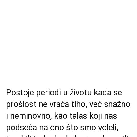
Postoje periodi u životu kada se
prošlost ne vraća tiho, već snažno
i neminovno, kao talas koji nas
podseća na ono što smo voleli,