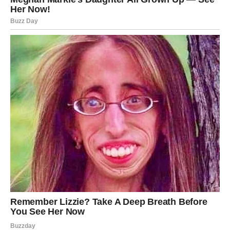
rizik. Prošla ljubav se vraća Ribama u trenutku kada su
mislile da su je prebolele, ali duša zna ono što um
pokušava da zaboravi. Ovaj povratak dolazi kroz snažnu
emociju, nostalgiju, snove, znakove i osećaj da ste sa tom
osobom nekada bili jedno, povezani na nivou koji se ne
zaboravlja.
Ipak, Ribe sada imaju važan zadatak – da sagledaju istinu
bez idealizacije. Pitanje nije da li ljubav postoji, već
da li
je ta ljubav bila stvarna ili samo lepa iluzija
. Ako je osoba
spremna da pokaže dela, odgovornost i zrelost, ovo može
biti nova šansa za ljubav koja raste. Ako ne, Ribe će po
prvi put imati snagu da puste bez tuge, jer će shvatiti da
prava ljubav ne boli i ne traži žrtvu. Tada se otvara
prostor za novu emociju koja donosi mir, a ne suze.