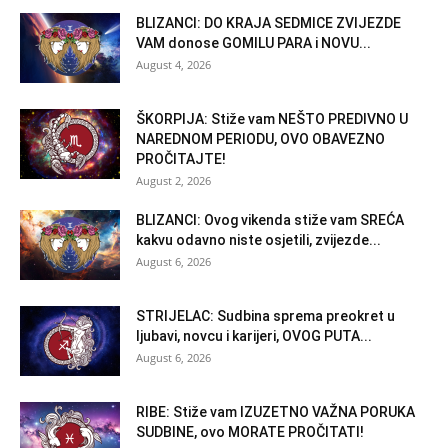
BLIZANCI: DO KRAJA SEDMICE ZVIJEZDE
VAM donose GOMILU PARA i NOVU...
August 4, 2026
ŠKORPIJA: Stiže vam NEŠTO PREDIVNO U
NAREDNOM PERIODU, OVO OBAVEZNO
PROČITAJTE!
August 2, 2026
BLIZANCI: Ovog vikenda stiže vam SREĆA
kakvu odavno niste osjetili, zvijezde...
August 6, 2026
STRIJELAC: Sudbina sprema preokret u
ljubavi, novcu i karijeri, OVOG PUTA...
August 6, 2026
RIBE: Stiže vam IZUZETNO VAŽNA PORUKA
SUDBINE, ovo MORATE PROČITATI!