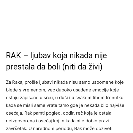
RAK – ljubav koja nikada nije
prestala da boli (niti da živi)
Za Raka, prošle ljubavi nikada nisu samo uspomene koje
blede s vremenom, već duboko usađene emocije koje
ostaju zapisane u srcu, u duši i u svakom tihom trenutku
kada se misli same vrate tamo gde je nekada bilo najviše
osećaja. Rak pamti pogled, dodir, reč koja je ostala
neizgovorena i osećaj koji nikada nije dobio pravi
završetak. U narednom periodu, Rak može doživeti