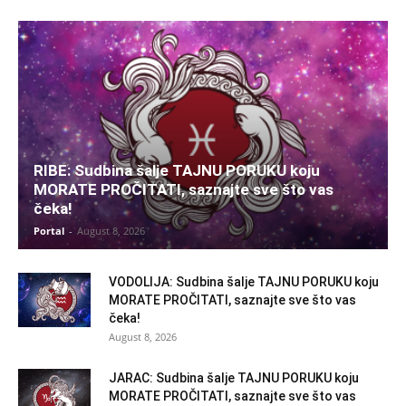
RIBE: Sudbina šalje TAJNU PORUKU koju
MORATE PROČITATI, saznajte sve što vas
čeka!
Portal
-
August 8, 2026
VODOLIJA: Sudbina šalje TAJNU PORUKU koju
MORATE PROČITATI, saznajte sve što vas
čeka!
August 8, 2026
JARAC: Sudbina šalje TAJNU PORUKU koju
MORATE PROČITATI, saznajte sve što vas