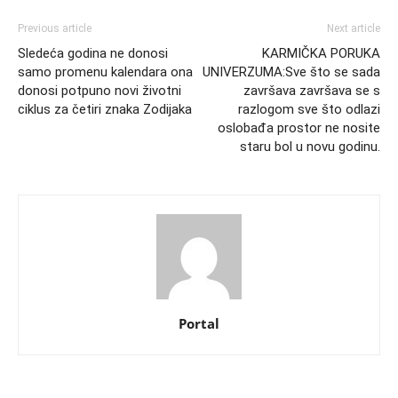
Previous article
Next article
Sledeća godina ne donosi
KARMIČKA PORUKA
samo promenu kalendara ona
UNIVERZUMA:Sve što se sada
donosi potpuno novi životni
završava završava se s
ciklus za četiri znaka Zodijaka
razlogom sve što odlazi
oslobađa prostor ne nosite
staru bol u novu godinu.
Portal