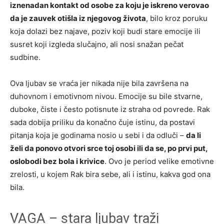
iznenadan kontakt od osobe za koju je iskreno verovao
da je zauvek otišla iz njegovog života
, bilo kroz poruku
koja dolazi bez najave, poziv koji budi stare emocije ili
susret koji izgleda slučajno, ali nosi snažan pečat
sudbine.
Ova ljubav se vraća jer nikada nije bila završena na
duhovnom i emotivnom nivou. Emocije su bile stvarne,
duboke, čiste i često potisnute iz straha od povrede. Rak
sada dobija priliku da konačno čuje istinu, da postavi
pitanja koja je godinama nosio u sebi i da odluči –
da li
želi da ponovo otvori srce toj osobi ili da se, po prvi put,
oslobodi bez bola i krivice
. Ovo je period velike emotivne
zrelosti, u kojem Rak bira sebe, ali i istinu, kakva god ona
bila.
VAGA – stara ljubav traži