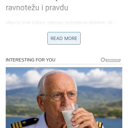
ravnotežu i pravdu
Vaga je znak ljubavi, odnosa i potrebe za skladom, ali i
znak koji često daje više nego što dobija, verujući da će
se balans sam od sebe uspostaviti. Prošla ljubav koja se
READ MORE
sada vraća u život Vage nosi sa sobom
težinu
nedorečenih rečenica, pogrešnih izbora i osećaj da
nešto nije bilo pravedno završeno
. Ta osoba se vraća jer
je tek s vremenom shvatila vrednost Njene ljubavi,
podrške i strpljenja.
Međutim, Vaga više nije ista kao nekada. Ona je sada
emotivno zrelija, svesnija svojih granica i mnogo sigurnija
u ono što zaslužuje. Povratak ove ljubavi može doneti
potpuno novi početak
, ali samo pod uslovom da su obe
strane spremne na iskrenost, odgovornost i ravnotežu.
Ako se stare greške ponove, Vaga neće oklevati da