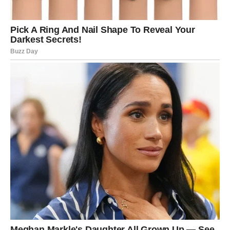
Ova osoba se vraća jer između vas postoji veza koja
prevazilazi vreme, ponos i ego. Ipak, Škorpija sada stoji
pred važnom odlukom –
da li je ovo prilika za istinsku
transformaciju odnosa ili test koji proverava da li je
naučila lekcije iz prošlosti
. Povratak može biti intenzivan,
strastven i sudbinski, ali i duboko oslobađajući ako se
istina izgovori bez manipulacije, straha i tajni. Samo
iskrenost može doneti isceljenje.
RIBE – ljubav iz snova ponovo
traži mesto u stvarnosti
Ribe su znak koji voli bez granica, bez kalkulacije i često
bez zaštite, dajući srce potpuno, čak i onda kada to znači