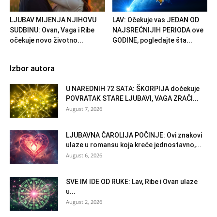
LJUBAV MIJENJA NJIHOVU
LAV: Očekuje vas JEDAN OD
SUDBINU: Ovan, Vaga i Ribe
NAJSREĆNIJIH PERIODA ove
očekuje novo životno...
GODINE, pogledajte šta...
Izbor autora
U NAREDNIH 72 SATA: ŠKORPIJA dočekuje
POVRATAK STARE LJUBAVI, VAGA ZRAČI...
August 7, 2026
LJUBAVNA ČAROLIJA POČINJE: Ovi znakovi
ulaze u romansu koja kreće jednostavno,...
August 6, 2026
SVE IM IDE OD RUKE: Lav, Ribe i Ovan ulaze
u...
August 2, 2026