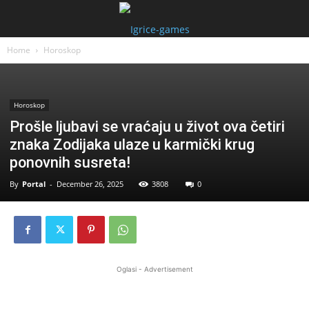
Home
Horoskop
Horoskop
Prošle ljubavi se vraćaju u život ova četiri
znaka Zodijaka ulaze u karmički krug
ponovnih susreta!
By
Portal
-
December 26, 2025
3808
0
Oglasi - Advertisement