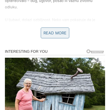
opterećivalo – dug, ugovor, posao ili važnu životnu
odluku.
U ljubavi, dolazi ozbiljnost. Neko vam pokazuje da je
spreman na trajnost, a to je ono što vam najviše znači.
Slobodni Bikovi mogu upoznati osobu koja ne dolazi
READ MORE
burno, već postepeno – ali ostaje.
Vaša čarolija ovog proleća je u sigurnosti koja se gradi
polako, ali traje dugo.
BLIZANCI – SUSRETI, PORUKE I
NOVE MOGUĆNOSTI
Proleće za Blizance donosi komunikaciju, nova
poznanstva i neočekivane susrete. Moguća je poruka koja
menja tok događaja ili razgovor koji vas pokreće ka