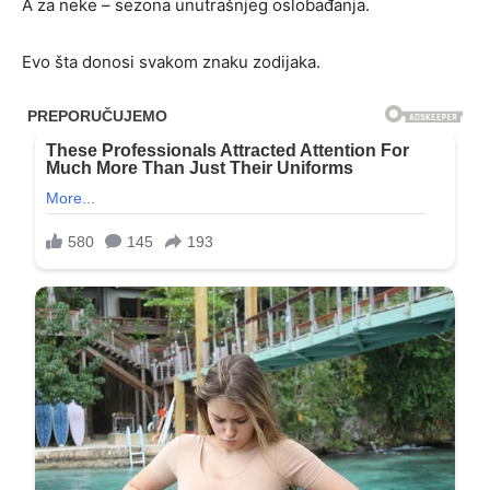
A za neke – sezona unutrašnjeg oslobađanja.
Evo šta donosi svakom znaku zodijaka.