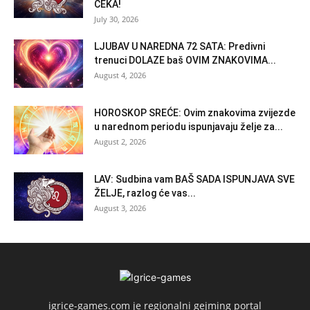
ČEKA!
July 30, 2026
LJUBAV U NAREDNA 72 SATA: Predivni
trenuci DOLAZE baš OVIM ZNAKOVIMA...
August 4, 2026
HOROSKOP SREĆE: Ovim znakovima zvijezde
u narednom periodu ispunjavaju želje za...
August 2, 2026
LAV: Sudbina vam BAŠ SADA ISPUNJAVA SVE
ŽELJE, razlog će vas...
August 3, 2026
igrice-games.com je regionalni gejming portal