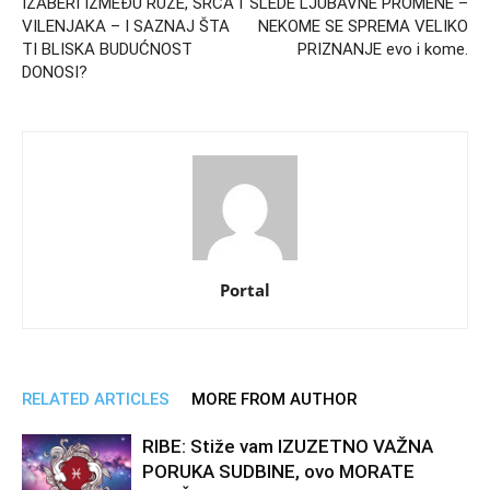
IZABERI IZMEĐU RUŽE, SRCA I
SLEDE LJUBAVNE PROMENE –
VILENJAKA – I SAZNAJ ŠTA
NEKOME SE SPREMA VELIKO
TI BLISKA BUDUĆNOST
PRIZNANJE evo i kome.
DONOSI?
Portal
RELATED ARTICLES
MORE FROM AUTHOR
RIBE: Stiže vam IZUZETNO VAŽNA
PORUKA SUDBINE, ovo MORATE