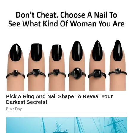
Vaša čarolija je u racionalnoj odluci koja donosi emotivni
mir.
VAGA – HARMONIJA POSLE
BURNE FAZE
Za Vage je ovo sezona vraćanja balansa. Ako je bilo
nesporazuma ili konflikta, sada dolazi razumevanje. U
ljubavi, moguće je pomirenje ili ulazak u ozbiljnu vezu.
Vaša čarolija je u tome što učite da postavite granice bez
gubitka elegancije.
ŠKORPIJA – TRANSFORMACIJA