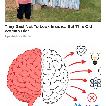
nečemu većem.
U ljubavi, flert prelazi u dublju priču. Ako ste u vezi,
razgovori postaju otvoreniji i iskreniji. Ako ste slobodni,
sudbinski susret može doći preko društva ili interneta.
Vaša čarolija je u rečima koje spajaju ljude – i u hrabrosti
da kažete ono što osećate.
RAK – EMOTIVNO PROLEĆE
SRCA
Za Raka ovo je sezona emotivnog buđenja. Sve što je bilo
potisnuto izlazi na površinu, ali ne da vas povredi, već da
vas oslobodi. Moguće je pomirenje, nova ljubav ili
konačno zatvaranje stare rane.