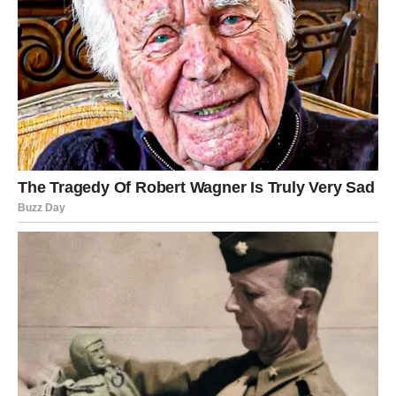
Vaša čarolija je u hrabrosti da krenete tamo gde vas srce
vodi.
JARAC – NAGRADA ZA
STRPLJENJE
Jarčevi ovog proleća osećaju stabilnost i finansijski
pomak. Ono što ste dugo gradili sada daje rezultate.
U ljubavi, dolazi osoba ili faza odnosa koja donosi
ozbiljnost i trajnost.
Vaša čarolija je u istrajnosti koja se konačno isplaćuje.
VODOLIJA – IZNENAĐENJE