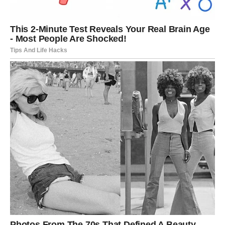
Ako ste u vezi, odnos prelazi na ozbiljniji nivo – možda
zajednički plan, razgovor o budućnosti ili čak važna
odluka.
Vaša čarolija ovog proleća je u tome što prestajete da se
bojite ljubavi.
LAV – BLISTANJE I VELIKI
POVRATAK
Lavovima proleće donosi reflektore. Poslovno –
priznanje, uspeh, napredovanje ili prilika koja vas izdvaja
iz mase. Ovo je sezona kada se vaš trud vidi.
U ljubavi, magnetizam je pojačan. Ako ste slobodni,
privlačite osobu koja vas gleda sa divljenjem. Ako ste u