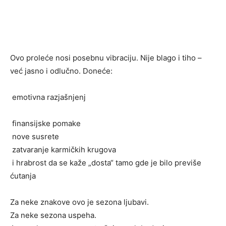
Ovo proleće nosi posebnu vibraciju. Nije blago i tiho –
već jasno i odlučno. Doneće:
emotivna razjašnjenj
finansijske pomake
nove susrete
zatvaranje karmičkih krugova
i hrabrost da se kaže „dosta“ tamo gde je bilo previše
ćutanja
Za neke znakove ovo je sezona ljubavi.
Za neke sezona uspeha.