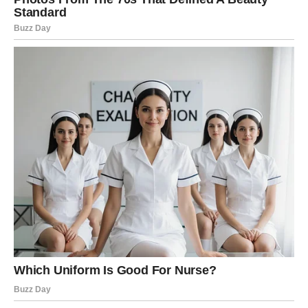
vezi, strast se obnavlja.
Vaša čarolija je u samopouzdanju koje više ne zavisi od
tuđeg mišljenja.
DEVICA – RED DONOSI MIR
Device ovog proleća osećaju potrebu da srede život –
finansije, posao, odnose. I upravo kroz tu organizaciju
dolazi stabilnost.
U ljubavi, iskren razgovor može rešiti dugotrajnu dilemu.
Slobodne Device mogu upoznati nekoga kroz
svakodnevne aktivnosti – možda na poslu ili kroz
zajednički projekat.