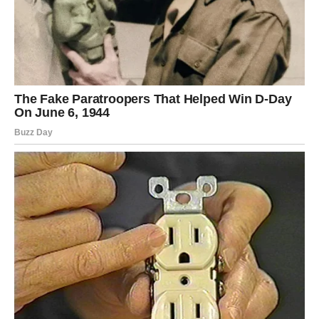
KOJE MENJA SVE
Vodolije doživljavaju iznenadnu promenu plana – ali
pozitivnu. Neko ili nešto ulazi u vaš život neočekivano.
Vaša čarolija je u prihvatanju drugačijeg.
RIBE – MAGIJA KOJA POSTAJE
STVARNOST
Ribe ovog proleća doživljavaju emotivno ispunjenje.
Intuicija vas vodi ka pravim ljudima i pravim odlukama.
Vaša čarolija je u veri koja se pretvara u realnost.