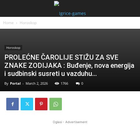
Home
Horoskop
Horoskop
PROLEĆNE ČAROLIJE STIŽU ZA SVE
ZNAKE ZODIJAKA : Buđenje, nova energija
i sudbinski susreti u vazduhu…
By
Portal
-
March 2, 2026
1766
0
Oglasi - Advertisement