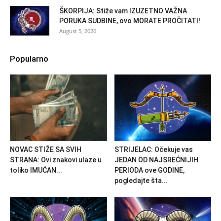
ŠKORPIJA: Stiže vam IZUZETNO VAŽNA
PORUKA SUDBINE, ovo MORATE PROČITATI!
August 5, 2026
Popularno
NOVAC STIŽE SA SVIH
STRIJELAC: Očekuje vas
STRANA: Ovi znakovi ulaze u
JEDAN OD NAJSREĆNIJIH
toliko IMUĆAN...
PERIODA ove GODINE,
pogledajte šta...