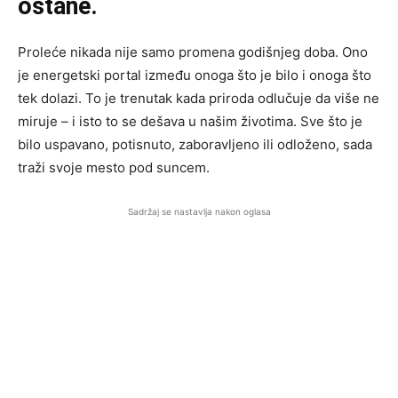
ostane.
Proleće nikada nije samo promena godišnjeg doba. Ono
je energetski portal između onoga što je bilo i onoga što
tek dolazi. To je trenutak kada priroda odlučuje da više ne
miruje – i isto to se dešava u našim životima. Sve što je
bilo uspavano, potisnuto, zaboravljeno ili odloženo, sada
traži svoje mesto pod suncem.
Sadržaj se nastavlja nakon oglasa