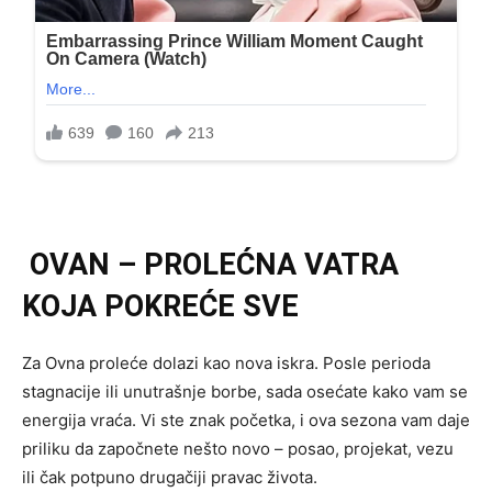
OVAN – PROLEĆNA VATRA
KOJA POKREĆE SVE
Za Ovna proleće dolazi kao nova iskra. Posle perioda
stagnacije ili unutrašnje borbe, sada osećate kako vam se
energija vraća. Vi ste znak početka, i ova sezona vam daje
priliku da započnete nešto novo – posao, projekat, vezu
ili čak potpuno drugačiji pravac života.