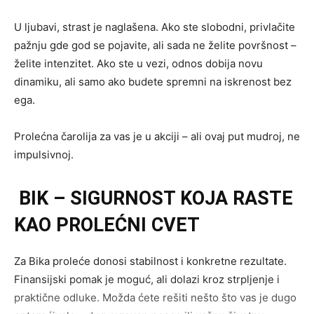
U ljubavi, strast je naglašena. Ako ste slobodni, privlačite
pažnju gde god se pojavite, ali sada ne želite površnost –
želite intenzitet. Ako ste u vezi, odnos dobija novu
dinamiku, ali samo ako budete spremni na iskrenost bez
ega.
Prolećna čarolija za vas je u akciji – ali ovaj put mudroj, ne
impulsivnoj.
BIK – SIGURNOST KOJA RASTE
KAO PROLEĆNI CVET
Za Bika proleće donosi stabilnost i konkretne rezultate.
Finansijski pomak je moguć, ali dolazi kroz strpljenje i
praktične odluke. Možda ćete rešiti nešto što vas je dugo