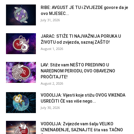
RIBE: AVGUST JE TU i ZVIJEZDE govore da je
ovo MJESEC...
July 31, 2026
JARAC: STIŽE TI NAJVAŽNIJA PORUKA U
ŽIVOTU od zvijezda, saznaj ZAŠTO!
August 1, 2026
LAV: Stiže vam NEŠTO PREDIVNO U
NAREDNOM PERIODU, OVO OBAVEZNO
PROČITAJTE!
August 2, 2026
VODOLIJA: Vijesti koje stižu OVOG VIKENDA
USREĆITI ĆE vas više nego...
July 30, 2026
VODOLIJA: Zvijezde vam šalju VELIKO
IZNENAĐENJE, SAZNAJTE šta vas TAČNO