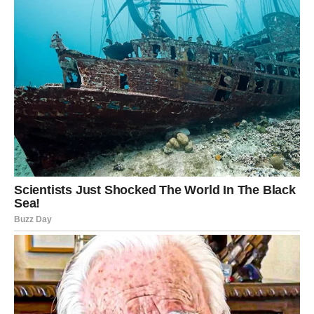
KOJA OSLOBAĐA
Škorpije prolaze kroz duboku promenu. Proleće donosi
razotkrivanje istine, ali i oslobađanje od nečega što vas je
držalo u mestu.
U ljubavi, emocije su intenzivne – moguće je sudbinsko
poznanstvo ili duboko emotivno povezivanje.
Vaša čarolija je u hrabrosti da se promenite bez straha.
STRELAC – NOVI HORIZONTI
Proleće za Strelca donosi pokret. Putovanje, nova ideja ili
projekat može promeniti pravac vašeg života.
U ljubavi, spontan susret može prerasti u ozbiljnu priču.