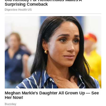
vašu potvrdu, vašu jasnoću – a vi ste mislili da imate još
vremena.
Sada vidite da je prilika prošla, da se okolnosti promenile
i da povratka u isto nema.
Kajanje kod Blizanaca dolazi kroz misli koje se vrte u
krug, kroz razgovore koje vodite sami sa sobom, kroz
potrebu da razumete gde ste pogrešili. I iako ste skloni
da sve racionalizujete, emocije sada traže da budu
priznate.
Ovo je period u kojem učite da ne možete sve držati
otvorenim zauvek. Neke prilike traže
jasan izbor
, a ne
analizu bez kraja.
Poruka za Blizance:
Ne bojte se da izaberete pogrešno – mnogo je teže ne