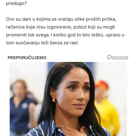
predugo?
Ovo su dani u kojima se vraćaju slike prošlih prilika,
rečenice koje nisu izgovorene, potezi koji su mogli
promeniti tok svega. I koliko god to bilo teško, upravo u
tom suočavanju leži šansa za rast.