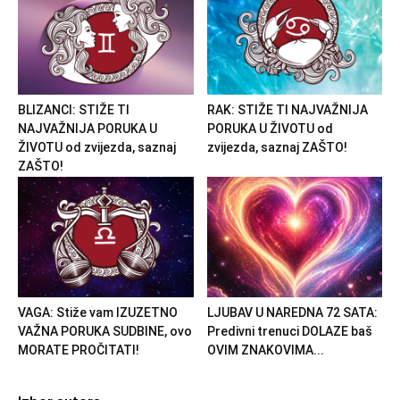
BLIZANCI: STIŽE TI
RAK: STIŽE TI NAJVAŽNIJA
NAJVAŽNIJA PORUKA U
PORUKA U ŽIVOTU od
ŽIVOTU od zvijezda, saznaj
zvijezda, saznaj ZAŠTO!
ZAŠTO!
VAGA: Stiže vam IZUZETNO
LJUBAV U NAREDNA 72 SATA:
VAŽNA PORUKA SUDBINE, ovo
Predivni trenuci DOLAZE baš
MORATE PROČITATI!
OVIM ZNAKOVIMA...