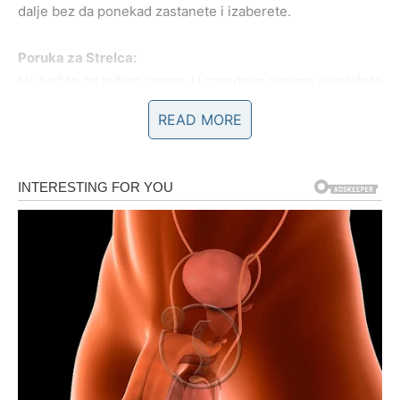
dalje bez da ponekad zastanete i izaberete.
Poruka za Strelca:
Ne bežite od težine izbora. U narednim danima shvatićete
da prava sloboda dolazi onda kada stojite iza svojih
READ MORE
odluka – a ne kada ih izbegavate.
BIK – KADA STRAH OD
PROMENE KOŠTA NAJVIŠE
Bikovi su znak stabilnosti, ali i znak koji ponekad
predugo
ostaje u poznatom
, čak i kada oseća da nešto više ne
funkcioniše. U prethodnom periodu mnogi Bikovi su imali
priliku da naprave važan korak – da promene posao,
odnos, mesto ili način razmišljanja – ali su ostali tu gde
jesu.