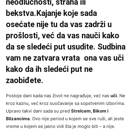
neodlučnosti, straha ili
bekstva.Kajanje koje sada
osećate nije tu da vas zadrži u
prošlosti, već da vas nauči kako
da se sledeći put usudite. Sudbina
vam ne zatvara vrata ona vas uči
kako da ih sledeći put ne
zaobiđete.
Postoje dani kada nas život ne nagrađuje, već nas
uči
. Ne
kroz kaznu, već kroz suočavanje sa sopstvenim izborima.
Upravo takvi dani sada su pred
Strelcem, Bikom i
Blizancima
. Ovo nije period u kojem se sve ruši, ali jeste
vreme u kojem se jasno vidi šta je moglo biti – a nije.