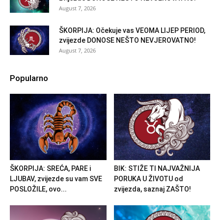
August 7, 2026
ŠKORPIJA: Očekuje vas VEOMA LIJEP PERIOD,
zvijezde DONOSE NEŠTO NEVJEROVATNO!
August 7, 2026
Popularno
ŠKORPIJA: SREĆA, PARE i
BIK: STIŽE TI NAJVAŽNIJA
LJUBAV, zvijezde su vam SVE
PORUKA U ŽIVOTU od
POSLOŽILE, ovo...
zvijezda, saznaj ZAŠTO!