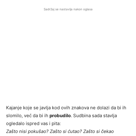
Sadržaj se nastavlja nakon oglasa
Kajanje koje se javlja kod ovih znakova ne dolazi da bi ih
slomilo, već da bi ih
probudilo
. Sudbina sada stavlja
ogledalo ispred vas i pita:
Zašto nisi pokušao? Zašto si ćutao? Zašto si čekao