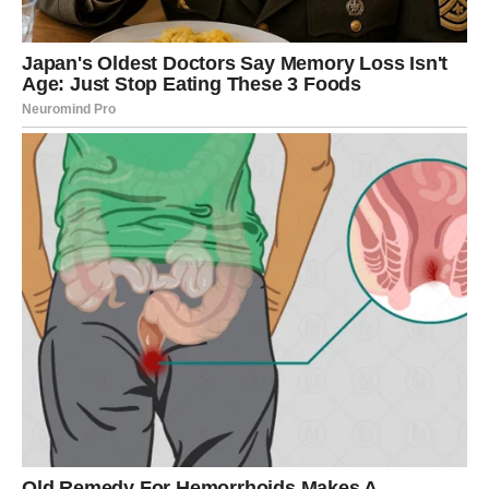
služi tome da sledeći put ne ostanete na mestu koje vas
više ne ispunjava.
BLIZANCI – KADA PREVIŠE
OPCIJA DOVEDE DO NIJEDNE
Blizanci su znak izbora, mogućnosti i kretanja. Ali upravo
tu leži problem: kada ima previše opcija, lako se desi da
se
ne izabere nijedna
. U prethodnom periodu ste možda
imali šansu da se vežete, da se posvetite, da donesete
odluku – ali ste ostali između.
U narednim danima dolazi osećaj kajanja zbog
neodlučnosti
. Shvatate da je neko čekao vaš odgovor,