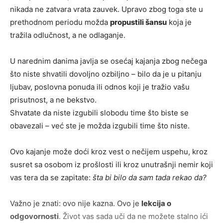
nikada ne zatvara vrata zauvek. Upravo zbog toga ste u
prethodnom periodu možda
propustili šansu
koja je
tražila odlučnost, a ne odlaganje.
U narednim danima javlja se osećaj kajanja zbog nečega
što niste shvatili dovoljno ozbiljno – bilo da je u pitanju
ljubav, poslovna ponuda ili odnos koji je tražio vašu
prisutnost, a ne bekstvo.
Shvatate da niste izgubili slobodu time što biste se
obavezali – već ste je možda izgubili time što niste.
Ovo kajanje može doći kroz vest o nečijem uspehu, kroz
susret sa osobom iz prošlosti ili kroz unutrašnji nemir koji
vas tera da se zapitate:
šta bi bilo da sam tada rekao da?
Važno je znati: ovo nije kazna. Ovo je
lekcija o
odgovornosti
. Život vas sada uči da ne možete stalno ići