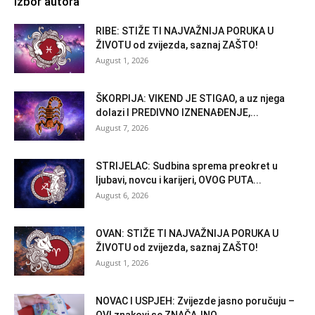
Izbor autora
RIBE: STIŽE TI NAJVAŽNIJA PORUKA U
ŽIVOTU od zvijezda, saznaj ZAŠTO!
August 1, 2026
ŠKORPIJA: VIKEND JE STIGAO, a uz njega
dolazi I PREDIVNO IZNENAĐENJE,...
August 7, 2026
STRIJELAC: Sudbina sprema preokret u
ljubavi, novcu i karijeri, OVOG PUTA...
August 6, 2026
OVAN: STIŽE TI NAJVAŽNIJA PORUKA U
ŽIVOTU od zvijezda, saznaj ZAŠTO!
August 1, 2026
NOVAC I USPJEH: Zvijezde jasno poručuju –
OVI znakovi se ZNAČAJNO...