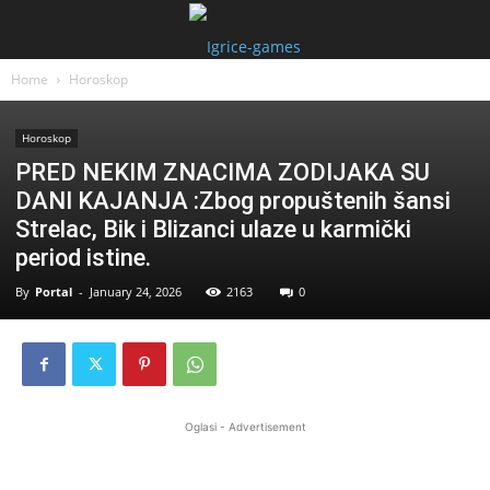
Home
Horoskop
Horoskop
PRED NEKIM ZNACIMA ZODIJAKA SU
DANI KAJANJA :Zbog propuštenih šansi
Strelac, Bik i Blizanci ulaze u karmički
period istine.
By
Portal
-
January 24, 2026
2163
0
Oglasi - Advertisement