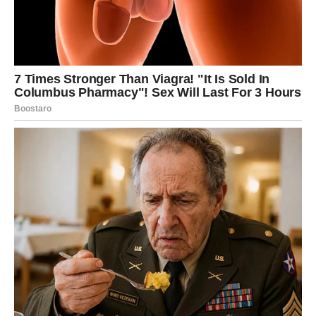
U narednim danima dolazi talas kajanja zbog
neiskorišćene prilike
. Možda vidite da je neko drugi
dobio ono što je vama bilo dano. Možda shvatite da je
vreme pokazalo da ste ipak mogli više.
To budi tugu, ali i ljutnju – najviše prema sebi.
Bik sada jasno vidi da je sigurnost koju je čuvao možda
bila samo iluzija. Da je strah od gubitka bio jači od želje za
rastom. I upravo tu nastaje unutrašnji konflikt: između
onoga što imate i onoga što ste mogli imati.
Ali ovaj period nije kraj. On je
prelomna tačka
. Kajanje
vas sada tera da preispitate sopstvene granice i shvatite
da promena ne mora značiti gubitak – već oslobađanje.
Poruka za Bika:
Ne kažnjavajte sebe predugo. Lekcija koju sada učite