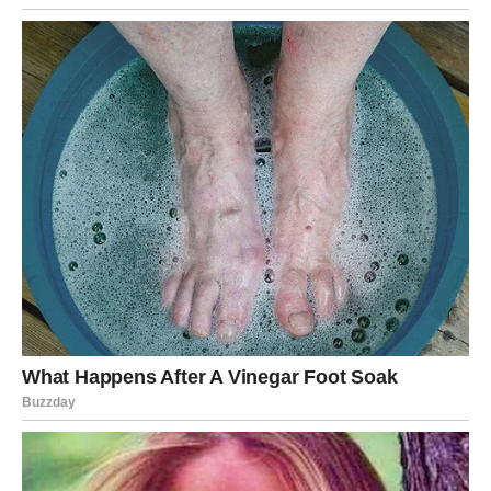
izabrati uopšte. Naredni dani vas uče hrabrosti odluke.