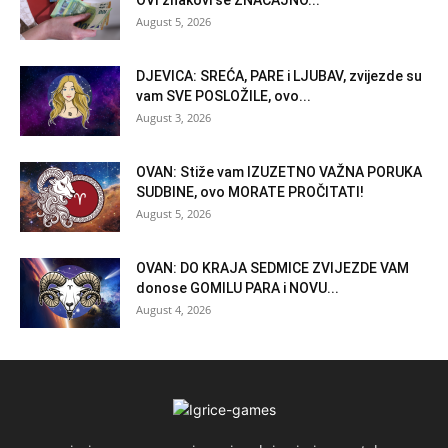
August 5, 2026
DJEVICA: SREĆA, PARE i LJUBAV, zvijezde su
vam SVE POSLOŽILE, ovo...
August 3, 2026
OVAN: Stiže vam IZUZETNO VAŽNA PORUKA
SUDBINE, ovo MORATE PROČITATI!
August 5, 2026
OVAN: DO KRAJA SEDMICE ZVIJEZDE VAM
donose GOMILU PARA i NOVU...
August 4, 2026