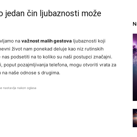
 jedan čin ljubaznosti može
N
avljamo na
važnost malih gestova
ljubaznosti koji
vni život nam ponekad deluje kao niz rutinskih
 nas podsetiti na to koliko su naši postupci značajni.
i, poput pozajmljivanja telefona, mogu otvoriti vrata za
ču na naše odnose s drugima.
se nastavlja nakon oglasa