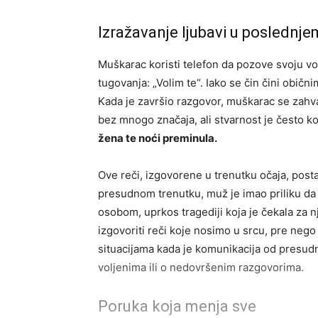
Izražavanje ljubavi u poslednje
Muškarac koristi telefon da pozove svoju vol
tugovanja: „Volim te“. Iako se čin čini obič
Kada je završio razgovor, muškarac se zahval
bez mnogo značaja, ali stvarnost je često k
žena te noći preminula.
Ove reči, izgovorene u trenutku očaja, posta
presudnom trenutku, muž je imao priliku da 
osobom, uprkos tragediji koja je čekala za n
izgovoriti reči koje nosimo u srcu, pre ne
situacijama kada je komunikacija od presudn
voljenima ili o nedovršenim razgovorima.
Poruka koja menja sve