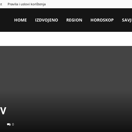
kt
Pravila i uslovi korištenja
HOME
IZDVOJENO
REGION
HOROSKOP
SAVJ
iv
0