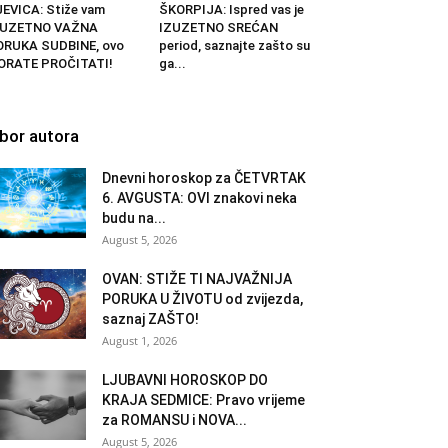
EVICA: Stiže vam
ŠKORPIJA: Ispred vas je
ZUZETNO VAŽNA
IZUZETNO SREĆAN
ORUKA SUDBINE, ovo
period, saznajte zašto su
ORATE PROČITATI!
ga...
zbor autora
Dnevni horoskop za ČETVRTAK
6. AVGUSTA: OVI znakovi neka
budu na...
August 5, 2026
OVAN: STIŽE TI NAJVAŽNIJA
PORUKA U ŽIVOTU od zvijezda,
saznaj ZAŠTO!
August 1, 2026
LJUBAVNI HOROSKOP DO
KRAJA SEDMICE: Pravo vrijeme
za ROMANSU i NOVA...
August 5, 2026