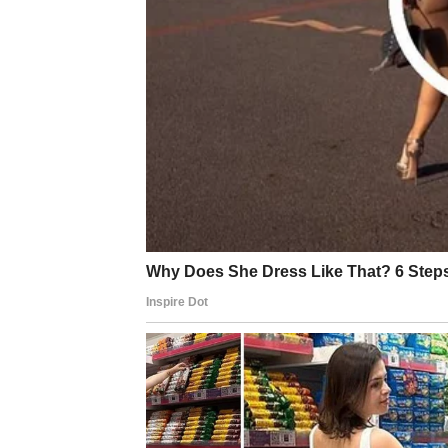
Ova priča nas podseća na krhkost ljudskog ž
svetu punom sumnje, često se povlačimo u sv
ljubaznosti bitni.
Ova situacija nas uči da s
značenjem.
Mnogi od nas bi, verovatno, na s
stvarnosti, svaki trenutak može biti dragoc
Na primer, sećamo se trenutaka kada je neko
radilo o običnom osmehu ili pružanju pomoći
empatija nisu izgubljeni u ovom svetu. Pon
ponovo verovali u ljudskost. Kada pružamo
sebi, jer se tako povezujemo s drugima na 
Kako naši postupci oblikuju su
Naše odluke često imaju dalekosežne posle