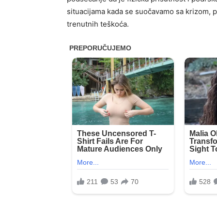
situacijama kada se suočavamo sa krizom, p
trenutnih teškoća.