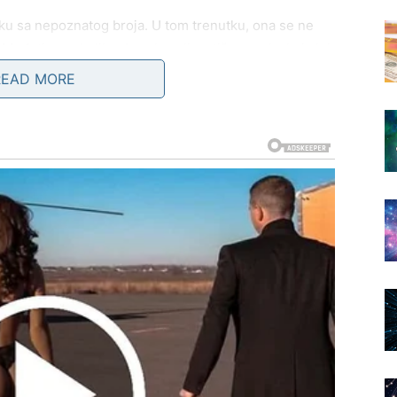
u sa nepoznatog broja. U tom trenutku, ona se ne
Međutim, nekoliko dana kasnije, stiže poruka koja joj
la te noći. Hvala vam što ste mi omogućili da joj se
READ MORE
na emocijama, otkriva koliko su naši svakodnevni
io samo razmena reči, već je omogućio mužu da izrazi
otrebnije.
poziv na razmišljanje o tome kako se mali gestovi mogu
 je žena shvatila težinu svog postupka, njen svet se
h odnosa i malih, ali bitnih, činova dobila je novu
ako mali gestovi ljubaznosti mogu ostaviti trajne
ah.