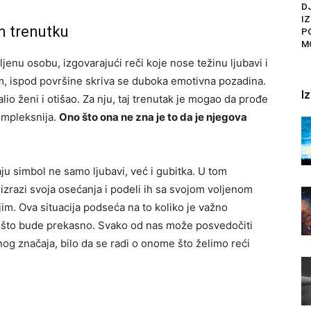
DJ
I
m trenutku
P
M
jenu osobu, izgovarajući reči koje nose težinu ljubavi i
nim, ispod površine skriva se duboka emotivna pozadina.
I
io ženi i otišao. Za nju, taj trenutak je mogao da prođe
ompleksnija.
Ono što ona ne zna je to da je njegova
ju simbol ne samo ljubavi, već i gubitka. U tom
izrazi svoja osećanja i podeli ih sa svojom voljenom
jim. Ova situacija podseća na to koliko je važno
go što bude prekasno. Svako od nas može posvedočiti
og značaja, bilo da se radi o onome što želimo reći