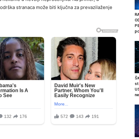
odrška stranaca može biti ključna za prevazilaženje
RA
O
PE
po
ŠK
st
US
ne