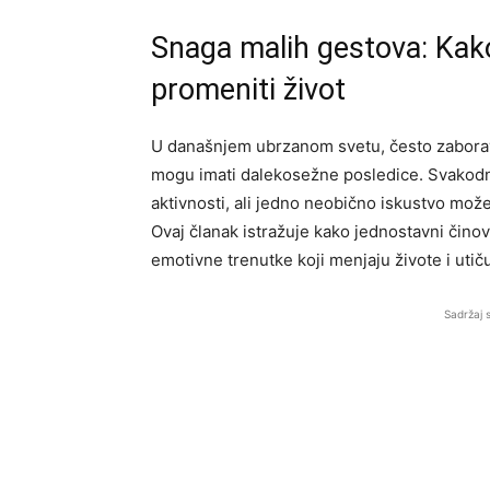
Snaga malih gestova: Kako
promeniti život
U današnjem ubrzanom svetu, često zabor
mogu imati dalekosežne posledice. Svakodne
aktivnosti, ali jedno neobično iskustvo može
Ovaj članak istražuje kako jednostavni činov
emotivne trenutke koji menjaju živote i uti
Sadržaj 