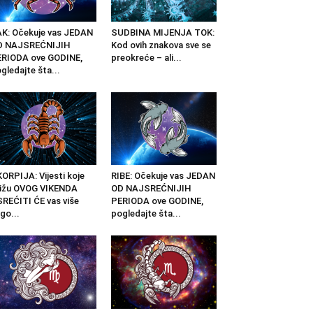
K: Očekuje vas JEDAN
SUDBINA MIJENJA TOK:
D NAJSREĆNIJIH
Kod ovih znakova sve se
RIODA ove GODINE,
preokreće – ali...
gledajte šta...
ORPIJA: Vijesti koje
RIBE: Očekuje vas JEDAN
ižu OVOG VIKENDA
OD NAJSREĆNIJIH
REĆITI ĆE vas više
PERIODA ove GODINE,
go...
pogledajte šta...