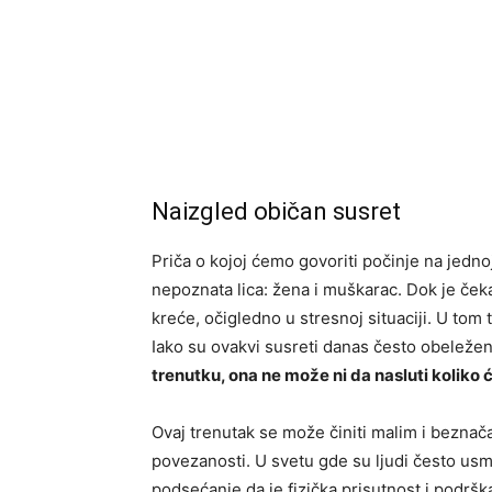
Naizgled običan susret
Priča o kojoj ćemo govoriti počinje na jedn
nepoznata lica: žena i muškarac. Dok je ček
kreće, očigledno u stresnoj situaciji. U tom t
Iako su ovakvi susreti danas često obelež
trenutku, ona ne može ni da nasluti koliko 
Ovaj trenutak se može činiti malim i beznača
povezanosti. U svetu gde su ljudi često usm
podsećanje da je fizička prisutnost i podrš