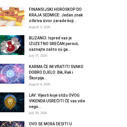
FINANSIJSKI HOROSKOP DO
KRAJA SEDMICE: Jedan znak
otkriva izvor zarade koji...
August 3, 2026
BLIZANCI: Ispred vas je
IZUZETNO SREĆAN period,
saznajte zašto su ga...
July 31, 2026
KARMA ĆE IM VRATITI SVAKO
DOBRO DJELO: Bik, Rak i
Škorpija...
August 4, 2026
LAV: Vijesti koje stižu OVOG
VIKENDA USREĆITI ĆE vas više
nego...
July 30, 2026
OVO SE MORA DESITI U