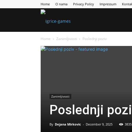
Home
O nama
Privacy Policy
Impressum
Konta
Games
Home
Zanimljivosti
Poslednji poziv
Portal
Zanimljivosti
Poslednji poz
By
Dejana Mirkovic
-
December 9, 2025
3835