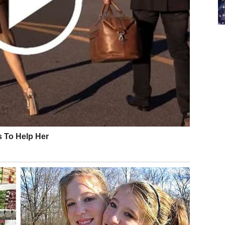
ivota i značaj poverenja koje imamo jedni u druge. U
oje okvire, zaboravljajući koliko su mali gestovi
u ponekad najobičniji susreti ispunjeni dubljim
ličan način doživeli ovaj trenutak kao slučajan, ali u
en za nekog drugog.
 od neznanaca učinio nešto lepo za nas, bilo da se
. Ovi trenuci nas podsećaju na to da dobrota i
ekad nam je potrebna samo kap pozitivnosti da bismo
 pomoć drugima, ne samo da pomažemo njima, već i
dubljem nivou.
dbinu
dice koje ne možemo predvideti. Ovaj događaj nas