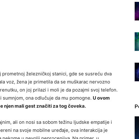
oj prometnoj železničkoj stanici, gde se susreću dva
ala voz, žena je primetila da se muškarac nervozno
renutku, on joj prilazi i moli je da pozajmi svoj telefon.
eni sumnjom, ona odlučuje da mu pomogne.
U ovom
će njen mali gest značiti za tog čoveka.
P
jnim, ali on nosi sa sobom težinu ljudske empatije i
ereni na svoje mobilne uređaje, ova interakcija je
ka nekome u nevolji neprocenjiva. Na primer, u