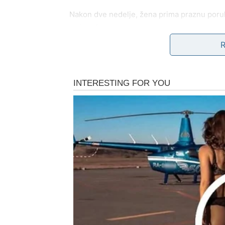
Nakon dve nedelje, žena prima praznu poruk
seća ničega posebno vezanog za taj susret. 
menja pogled na svet: „Moja žena je preminu
poslednji put javim.“ Ova rečenica, ispunje
postupci važni.
Ovaj kratki razgovor nije b
svoju ljubav u trenutku kada je to bilo najp
Ova poruka nije samo informacija, već je i 
pretvoriti u velike promene. U trenutku kada
promenio. Njena svest o važnosti međuljudski
dimenziju. Ova situacija nas podseća na to k
uticaje, čak i kada ih ne prepoznajemo odm
Važnost poverenja i humanosti