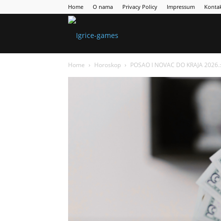
Home
O nama
Privacy Policy
Impressum
Konta
Games
Home
Horoskop
POSAO I NOVAC DO KRAJA 2026.: F
Portal