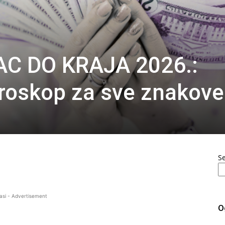
C DO KRAJA 2026.:
oroskop za sve znakove
S
asi - Advertisement
O