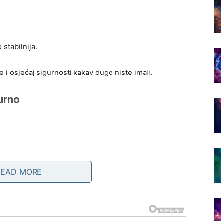
stabilnija.
i osjećaj sigurnosti kakav dugo niste imali.
urno
READ MORE
rilike i nove izvore prihoda.
eniti finansijsku budućnost.