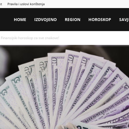
kt
Pravila i uslovi korištenja
HOME
IZDVOJENO
REGION
HOROSKOP
SAVJ
inansijski horoskop za sve znakove!