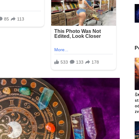
P
ŠK
st
od
zv