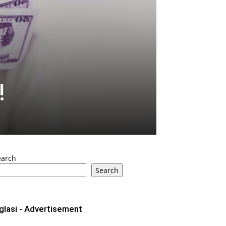
!
earch
Search
glasi - Advertisement