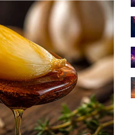
ne
 nesigurnosti.
ti i mnogo manje stresa.
cima do kraja 2026.