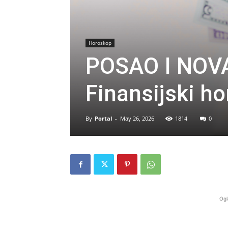
Horoskop
POSAO I NOVA
Finansijski h
By
Portal
-
May 26, 2026
1814
0
Ogl