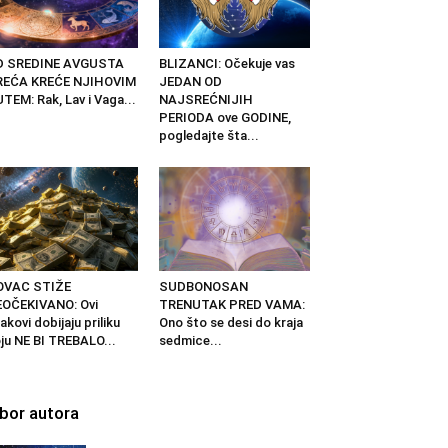
D SREDINE AVGUSTA
BLIZANCI: Očekuje vas
REĆA KREĆE NJIHOVIM
JEDAN OD
TEM: Rak, Lav i Vaga...
NAJSREĆNIJIH
PERIODA ove GODINE,
pogledajte šta...
OVAC STIŽE
SUDBONOSAN
OČEKIVANO: Ovi
TRENUTAK PRED VAMA:
akovi dobijaju priliku
Ono što se desi do kraja
ju NE BI TREBALO...
sedmice...
zbor autora