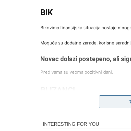
BIK
Bikovima finansijska situacija postaje mnogo 
Moguće su dodatne zarade, korisne saradnje 
Novac dolazi postepeno, ali sig
Pred vama su veoma pozitivni dani.
BLIZANCI
Zvijezde vam donose neočekivane poslovne p
Jedna odluka sada vam može potpuno promij