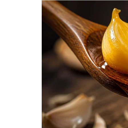
Veliki novac dolazi kroz promje
Pred vama su veoma uspješni trenuci.
RAK
Rakovi konačno izlaze iz perioda finansijske
Poslije mnogo briga dolazi osjećaj stabilnos
Trud vam se konačno isplati
Pred vama su veoma važni trenuci.
LAV
Lavovi su među najvećim finansijskim sretni