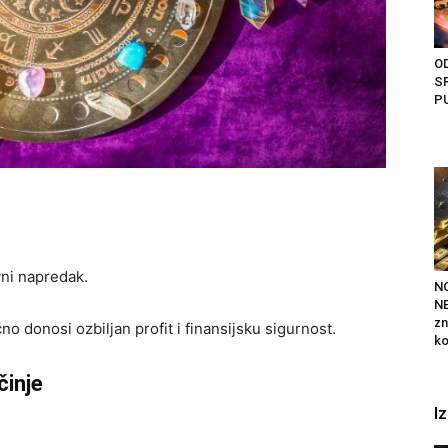
O
S
PU
vni napredak.
N
NE
zn
 donosi ozbiljan profit i finansijsku sigurnost.
ko
činje
I