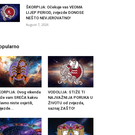
ŠKORPIJA: Očekuje vas VEOMA
LIJEP PERIOD, zvijezde DONOSE
NEŠTO NEVJEROVATNO!
August 7, 2026
opularno
ORPIJA: Ovog vikenda
VODOLIJA: STIŽE TI
iže vam SREĆA kakvu
NAJVAŽNIJA PORUKA U
avno niste osjetili,
ŽIVOTU od zvijezda,
ijezde...
saznaj ZAŠTO!