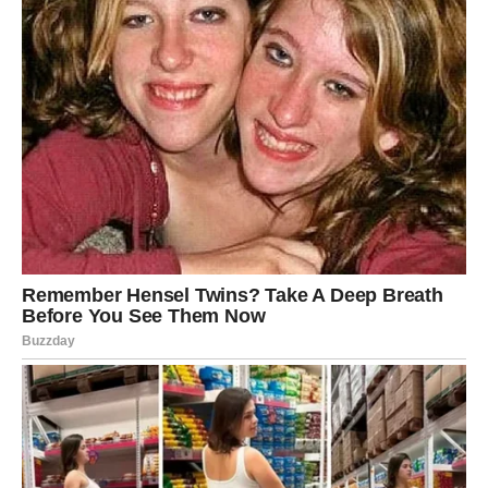
na staru situaciju. Osećaš potrebu da se izdvojiš, ali i da
pronađeš ljude koji razumeju tvoju viziju. Poslovno –
kreativnost dolazi do izražaja. U ljubavi želiš slobodu, ali i
autentičnu povezanost. Ova sedmica počinje tako što te
podseća da je tvoja različitost tvoja najveća snaga.
RIBE
Sedmica počinje nežno, ali duboko. Emocije su pojačane,
a intuicija izuzetno jaka. Ovo je dobar trenutak za
kreativnost, duhovnost i unutrašnje čišćenje. Poslovno –
veruj svom osećaju. U ljubavi želiš bliskost, razumevanje
i toplinu. Početak sedmice ti donosi poruku da je u redu
biti osetljiv – jer upravo tu leži tvoja moć.