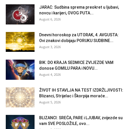
JARAC: Sudbina sprema preokret u ljubavi,
novcu i karijeri, OVOG PUTA...
August 6, 2026
Dnevni horoskop za UTORAK, 4. AVGUSTA:
Ovi znakovi dobijaju PORUKU SUDBINE...
August 3, 2026
BIK: DO KRAJA SEDMICE ZVIJEZDE VAM
donose GOMILU PARA i NOVU...
August 4, 2026
ŽIVOT IH STAVLJA NA TEST IZDRŽLJIVOSTI:
Blizanci, Strijelac i Škorpija moraće...
August 5, 2026
BLIZANCI: SREĆA, PARE i LJUBAV, zvijezde su
vam SVE POSLOŽILE, ovo...