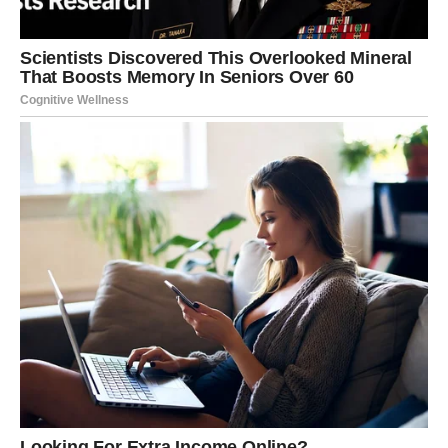
organizacijom. Tvoj um je fokusiran, analitičan i spreman
da rešava probleme. Ovo je idealan trenutak za
planiranje, papirologiju i donošenje racionalnih odluka. U
ljubavi želiš stabilnost i jasno definisane odnose – nema
više prostora za neizvesnost. Sedmica počinje tako što ti
pokazuje da mir dolazi onda kada znaš gde stojiš.
VAGA
Za tebe sedmica počinje potragom za balansom. Možda
osećaš blagu unutrašnju napetost, ali ona te tera da
pronađeš sredinu između razuma i emocija. Poslovno –
saradnja je ključ uspeha. U ljubavi dolazi potreba za
ravnotežom davanja i primanja. Ako nešto nije fer, sada to
jasno osećaš. Početak sedmice te uči da mir ne dolazi