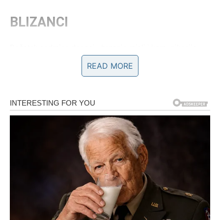
BLIZANCI
Početak sedmice donosi ubrzanje misli i komunikacije.
Telefon, poruke i razgovori igraju ključnu ulogu. Moguće
READ MORE
su vesti koje menjaju planove, ali ti se brzo prilagođavaš.
Poslovno – ideje dolaze iznenada, ali je važno da ih ne
rasipaš. U ljubavi želiš razgovor, razjašnjenje i mentalnu
bliskost. Ova sedmica počinje tako što te podseća koliko
su reči moćne – i kao lek, i kao oružje.
RAK
Za tebe je početak sedmice emotivan i intuitivan. Osećaš
više nego što govoriš. Porodične teme i bliski odnosi
dolaze u prvi plan. Ovo je dobar trenutak da rešiš nešto
što si dugo nosio u sebi. Poslovno – tražiš sigurnost, ali i