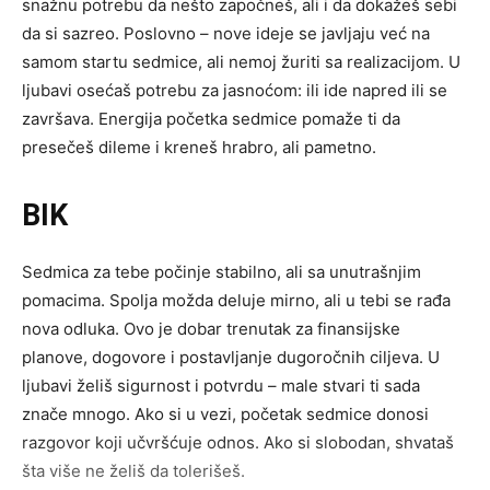
snažnu potrebu da nešto započneš, ali i da dokažeš sebi
da si sazreo. Poslovno – nove ideje se javljaju već na
samom startu sedmice, ali nemoj žuriti sa realizacijom. U
ljubavi osećaš potrebu za jasnoćom: ili ide napred ili se
završava. Energija početka sedmice pomaže ti da
presečeš dileme i kreneš hrabro, ali pametno.
BIK
Sedmica za tebe počinje stabilno, ali sa unutrašnjim
pomacima. Spolja možda deluje mirno, ali u tebi se rađa
nova odluka. Ovo je dobar trenutak za finansijske
planove, dogovore i postavljanje dugoročnih ciljeva. U
ljubavi želiš sigurnost i potvrdu – male stvari ti sada
znače mnogo. Ako si u vezi, početak sedmice donosi
razgovor koji učvršćuje odnos. Ako si slobodan, shvataš
šta više ne želiš da tolerišeš.