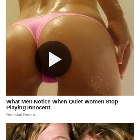
Poslovno – želiš više slobode i prostora za rast. U ljubavi
tražiš iskrenost i spontanost. Ova sedmica počinje tako
što te podseća da ne smeš zaboraviti svoje snove, čak ni
kada realnost traži prilagođavanje.
JARAC
Sedmica za tebe počinje ozbiljno, ali stabilno. Fokusiran
si na obaveze, ciljeve i dugoročne planove. Ovo je dobar
trenutak za donošenje važnih odluka vezanih za posao ili
porodicu. U ljubavi tražiš sigurnost, ali i poštovanje.
Početak sedmice ti donosi osećaj kontrole i potvrdu da se
trud koji ulažeš polako isplaćuje.
VODOLIJA
Početak sedmice donosi ti nove ideje i drugačiji pogled