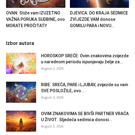
OVAN: Stiže vam IZUZETNO
DJEVICA: DO KRAJA SEDMICE
VAŽNA PORUKA SUDBINE, ovo
ZVIJEZDE VAM donose
MORATE PROČITATI!
GOMILU PARA i NOVU...
Izbor autora
HOROSKOP SREĆE: Ovim znakovima zvijezde
u narednom periodu ispunjavaju želje za...
August 2, 2026
RIBE: SREĆA, PARE i LJUBAV, zvijezde su vam
SVE POSLOŽILE, ovo...
August 3, 2026
OVIM ZNAKOVIMA SE BIVŠI PARTNER VRAĆA
U ŽIVOT: Sljedeća sedmica donosi...
August 5, 2026