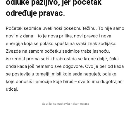
odluke pažljivo, jer početak
određuje pravac.
Početak sedmice uvek nosi posebnu težinu. To nije samo
novi niz dana – to je nova prilika, novi pravac i nova
energija koja se polako spušta na svaki znak zodijaka.
Zvezde na samom početku sedmice traže jasnoću,
iskrenost prema sebi i hrabrost da se krene dalje, čak i
onda kada još nemamo sve odgovore. Ovo je period kada
se postavljaju temelji: misli koje sada neguješ, odluke
koje donosiš i emocije koje biraš – sve to ima dugotrajan
uticaj.
Sadržaj se nastavlja nakon oglasa