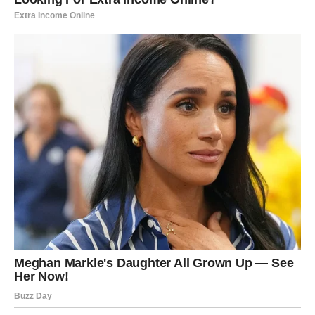
uvek sam – ponekad ga moraš izabrati.
ŠKORPIJA
Sedmica za tebe počinje intenzivno, ali ti to ne smeta – to
je tvoj prirodni teren. Osećaš da se nešto važno pomera
ispod površine. Poslovno – moguće su tajne informacije
ili razgovori koji menjaju tok događaja. U ljubavi dolazi do
emocionalne istine: ili se produbljuje odnos ili se jasno
postavljaju granice. Ovo je snažan početak sedmice koji ti
daje moć, ali traži odgovornost.
STRELAC
Početak sedmice budi tvoju želju za promenom.
Razmišljaš o budućnosti, planovima i novim pravcima.