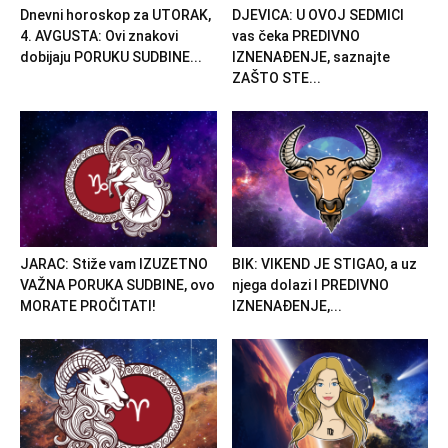
Dnevni horoskop za UTORAK,
DJEVICA: U OVOJ SEDMICI
4. AVGUSTA: Ovi znakovi
vas čeka PREDIVNO
dobijaju PORUKU SUDBINE...
IZNENAĐENJE, saznajte
ZAŠTO STE...
JARAC: Stiže vam IZUZETNO
BIK: VIKEND JE STIGAO, a uz
VAŽNA PORUKA SUDBINE, ovo
njega dolazi I PREDIVNO
MORATE PROČITATI!
IZNENAĐENJE,...