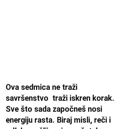
Ova sedmica ne traži
savršenstvo traži iskren korak.
Sve što sada započneš nosi
energiju rasta. Biraj misli, reči i