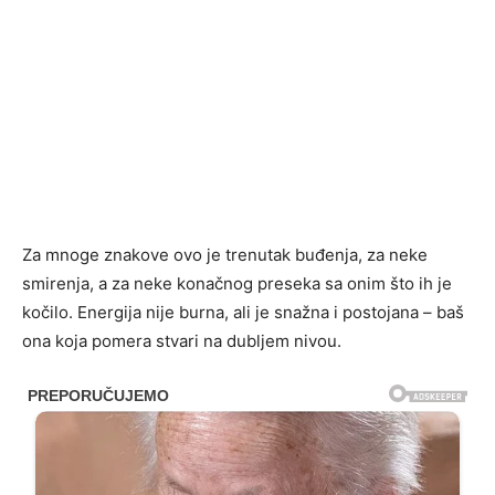
Za mnoge znakove ovo je trenutak buđenja, za neke
smirenja, a za neke konačnog preseka sa onim što ih je
kočilo. Energija nije burna, ali je snažna i postojana – baš
ona koja pomera stvari na dubljem nivou.