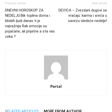
Previous article
Next article
DNEVNI HOROSKOP ZA
DEVICA – Zvezdani dugovi se
NEDELJU:Bik toplina doma i
vraćaju: karma i sreća u
bliskih ljudi danas ti je
savezu sledeće nedelje!
najvažnija Rak emocije su
pojačane, ali prijatne a sta vas
ceka ?
Portal
RELATED ARTICLES
MORE FROM AUTHOR