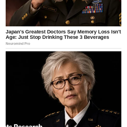
priznanje. U ljubavi ti je važna toplina, nežnost i osećaj da
nisi sam. Ako poslušaš intuiciju, ona te vodi tačno tamo
gde treba.
LAV
Sedmica počinje tako što ti vraća samopouzdanje. Osećaš
da ponovo preuzimaš kontrolu nad svojim životom. Ovo je
dobar trenutak da se istakneš, ali bez potrebe za
dokazivanjem. Poslovno – neko primećuje tvoj trud. U
ljubavi želiš pažnju, ali i iskrenost. Početak sedmice ti
donosi priliku da zablistaš na suptilan, ali moćan način.
DEVICA
Početak sedmice donosi potrebu za redom i