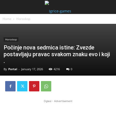
Home
Horoskop
Horoskop
Počinje nova sedmica istine: Zvezde
postavljaju pravac svakom znaku evo i koji
.
By
Portal
-
January 17, 2026
4216
0
Oglasi - Advertisement