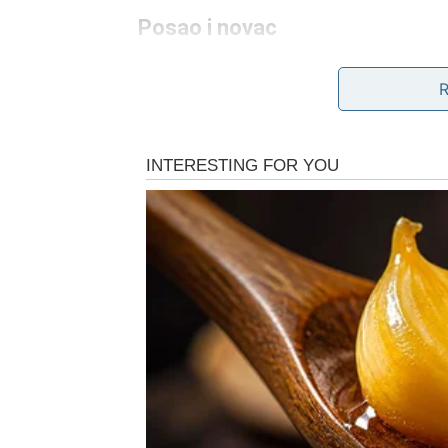
Posao i novac
Lav ulazi u fazu u kojoj se stvari konačno 
prilike, saradnje ili projekta koji ga vraća 
neko koči, sada se ta blokada skida. Otvaraju
Novac dolazi kroz pametne poteze – i ono št
puta više da bi dobio isto. Počinje da bira o
Ljubav
Najlepše poglavlje u ljubavi za Lava znači j
Ako je neko bio neodlučan, hladan ili “tu i n
nema strpljenja za igre.
Za slobodne Lavove – dolazi osoba koja ne b
smanji sjaj, već ga obožava.