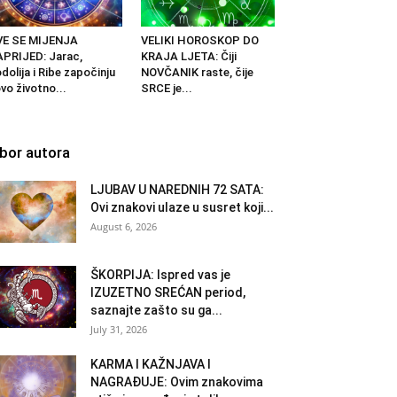
VE SE MIJENJA
VELIKI HOROSKOP DO
PRIJED: Jarac,
KRAJA LJETA: Čiji
dolija i Ribe započinju
NOVČANIK raste, čije
vo životno...
SRCE je...
zbor autora
LJUBAV U NAREDNIH 72 SATA:
Ovi znakovi ulaze u susret koji...
August 6, 2026
ŠKORPIJA: Ispred vas je
IZUZETNO SREĆAN period,
saznajte zašto su ga...
July 31, 2026
KARMA I KAŽNJAVA I
NAGRAĐUJE: Ovim znakovima