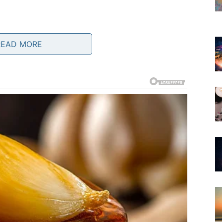
pomeraju. Može doći do priznanja, unapređenja, nove
READ MORE
u centar dešavanja. Ako je Lav dugo imao osećaj da ga
 se vrata koja su ranije bila zatvorena.
o je najvažnije: Lav shvata da ne mora da radi deset
no što ga vrednuje.
edno:
više nema polovičnih emocija.
ije tu” – sada mora da pokaže svoje pravo lice. Lav više
eži od Lavove jačine. Osoba koja ne traži da Lav