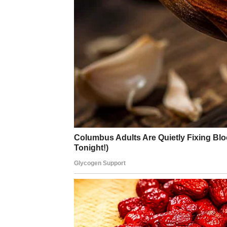
Za zauzete Lavove – vraća se strast, vraća s
Unutrašnji preokret
Lav u ovom periodu prestaje da se dokazuje.
ga poštuju i drugi.
Ovo je njegov povratak na tron, ali ne iz suj
OVAN – PROBOJ POSLE 
MENJA SVE
Ovan je znak koji ne zna za predaju. Ali ča
što stalno mora sam. Od toga što uvek mora 
njegovu snagu, a retko ko pita kako je.