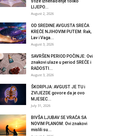
stiže iznenađenje toliko
LIJEPO...
August 2, 2026
OD SREDINE AVGUSTA SREĆA
KREĆE NJIHOVIM PUTEM: Rak,
Lav i Vaga...
August 3, 2026
SAVRŠEN PERIOD POČINJE: Ovi
znakovi ulaze u period SREĆE i
RADOSTI...
August 3, 2026
ŠKORPIJA: AVGUST JE TU i
ZVIJEZDE govore da je ovo
MJESEC...
July 31, 2026
BIVŠA LJUBAV SE VRAĆA SA
NOVIM PLANOM: Ovi znakovi
mislili su...