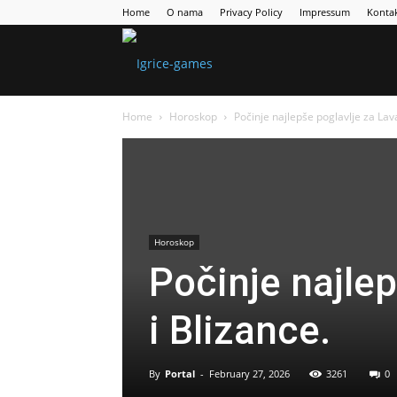
Home
O nama
Privacy Policy
Impressum
Konta
Games
Home
Horoskop
Počinje najlepše poglavlje za Lav
Portal
Horoskop
Počinje najle
i Blizance.
By
Portal
-
February 27, 2026
3261
0