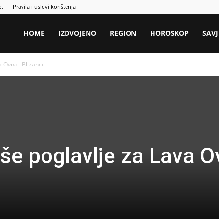
kt
Pravila i uslovi korištenja
HOME
IZDVOJENO
REGION
HOROSKOP
SAVJ
a Ovna i Blizance.
pše poglavlje za Lava 