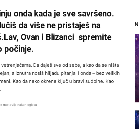
inju onda kada je sve savršeno.
učiš da više ne pristaješ na
N
.Lav, Ovan i Blizanci spremite
 počinje.
sa vetrenjačama. Da daješ sve od sebe, a kao da se ništa
jan, a iznutra nosiš hiljadu pitanja. I onda – bez velikih
meni. Kao da neko okrene ključ u bravi sudbine. Kao
.
se nastavlja nakon oglasa