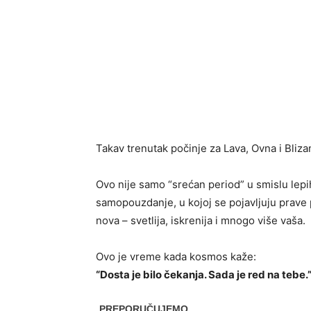
Takav trenutak počinje za Lava, Ovna i Bliza
Ovo nije samo “srećan period” u smislu lepih
samopouzdanje, u kojoj se pojavljuju prave pr
nova – svetlija, iskrenija i mnogo više vaša.
Ovo je vreme kada kosmos kaže:
“Dosta je bilo čekanja. Sada je red na tebe.