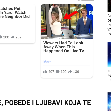
Š
O
PR
V
PO
BI
P
JE
 POBEDE I LJUBAVI KOJA TE