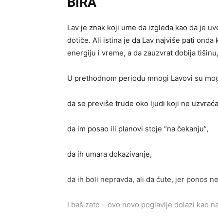
BIRA
Lav je znak koji ume da izgleda kao da je u
dotiče. Ali istina je da Lav najviše pati ond
energiju i vreme, a da zauzvrat dobija tišin
U prethodnom periodu mnogi Lavovi su mogl
da se previše trude oko ljudi koji ne uzvraća
da im posao ili planovi stoje “na čekanju”,
da ih umara dokazivanje,
da ih boli nepravda, ali da ćute, jer ponos 
I baš zato – ovo novo poglavlje dolazi kao n