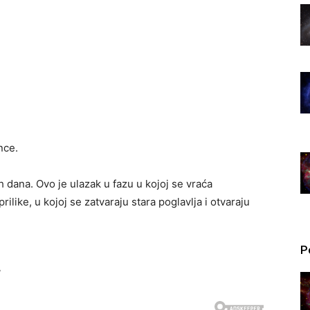
nce.
 dana. Ovo je ulazak u fazu u kojoj se vraća
ilike, u kojoj se zatvaraju stara poglavlja i otvaraju
P
”