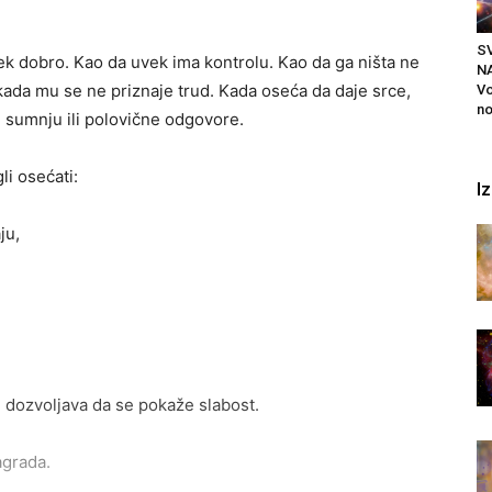
S
vek dobro. Kao da uvek ima kontrolu. Kao da ga ništa ne
NA
a kada mu se ne priznaje trud. Kada oseća da daje srce,
Vo
no
u, sumnju ili polovične odgovore.
i osećati:
I
ju,
ne dozvoljava da se pokaže slabost.
agrada.