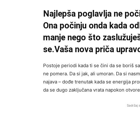
Najlepša poglavlja ne poč
Ona počinju onda kada odl
manje nego što zaslužuješ
se.Vaša nova priča upravo
Postoje periodi kada ti se čini da se boriš 
ne pomera. Da si jak, ali umoran. Da si nasme
najava – dođe trenutak kada se energija pro
da se dugo zaključana vrata napokon otvore
Sadržaj 