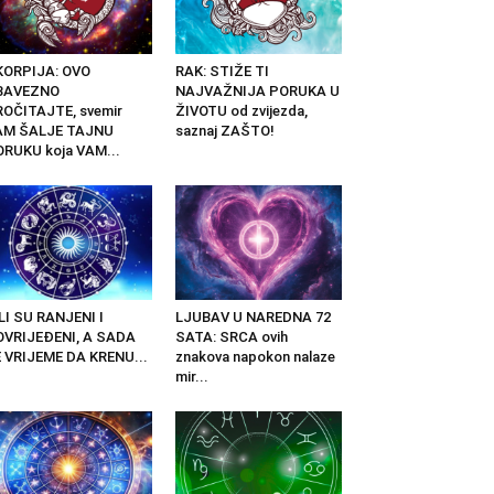
KORPIJA: OVO
RAK: STIŽE TI
BAVEZNO
NAJVAŽNIJA PORUKA U
OČITAJTE, svemir
ŽIVOTU od zvijezda,
AM ŠALJE TAJNU
saznaj ZAŠTO!
RUKU koja VAM...
LI SU RANJENI I
LJUBAV U NAREDNA 72
OVRIJEĐENI, A SADA
SATA: SRCA ovih
 VRIJEME DA KRENU...
znakova napokon nalaze
mir...