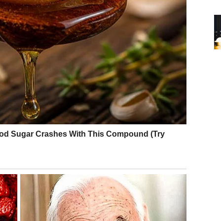
e bliskost, vraća se osećaj “mi smo tim”.
 Počinje da se poštuje. I kada Lav poštuje sebe – tada
ete – već iz zasluge.
ZASTOJA I ODLUKE KOJA
k i Ovan ume da se umori. Ne od prepreka, već od toga
da bude “onaj koji gura”. Od toga što svi očekuju