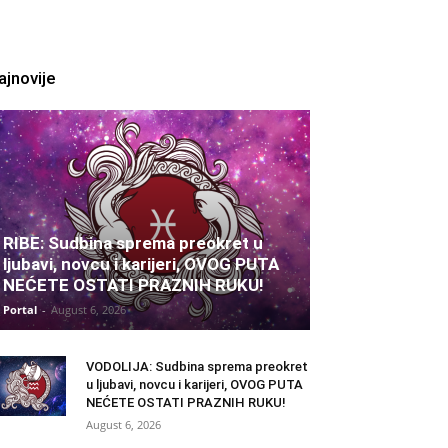
ajnovije
RIBE: Sudbina sprema preokret u
ljubavi, novcu i karijeri, OVOG PUTA
NEĆETE OSTATI PRAZNIH RUKU!
Portal
-
August 6, 2026
VODOLIJA: Sudbina sprema preokret
u ljubavi, novcu i karijeri, OVOG PUTA
NEĆETE OSTATI PRAZNIH RUKU!
August 6, 2026