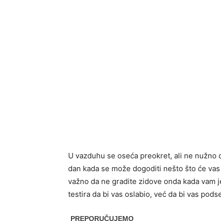
U vazduhu se oseća preokret, ali ne nužno d
dan kada se može dogoditi nešto što će vas p
važno da ne gradite zidove onda kada vam j
testira da bi vas oslabio, već da bi vas pod