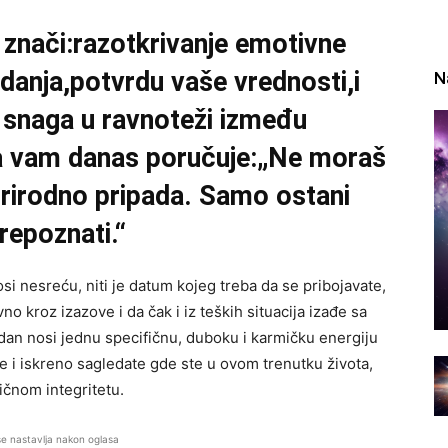
 znači:razotkrivanje emotivne
danja,potvrdu vaše vrednosti,i
N
a snaga u ravnoteži između
a vam danas poručuje:„Ne moraš
 prirodno pripada. Samo ostani
repoznati.“
osi nesreću, niti je datum kojeg treba da se pribojavate,
no kroz izazove i da čak i iz teških situacija izađe sa
 dan nosi jednu specifičnu, duboku i karmičku energiju
e i iskreno sagledate gde ste u ovom trenutku života,
ičnom integritetu.
se nastavlja nakon oglasa