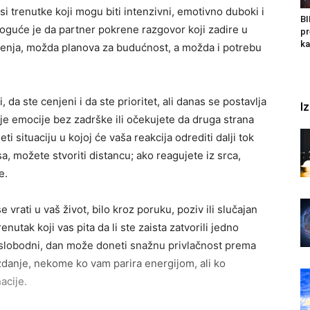
si trenutke koji mogu biti intenzivni, emotivno duboki i
BI
moguće je da partner pokrene razgovor koji zadire u
pr
ka
enja, možda planova za budućnost, a možda i potrebu
, da ste cenjeni i da ste prioritet, ali danas se postavlja
I
voje emocije bez zadrške ili očekujete da druga strana
 situaciju u kojoj će vaša reakcija odrediti dalji tok
 možete stvoriti distancu; ako reagujete iz srca,
e.
 vrati u vaš život, bilo kroz poruku, poziv ili slučajan
enutak koji vas pita da li ste zaista zatvorili jedno
ste slobodni, dan može doneti snažnu privlačnost prema
danje, nekome ko vam parira energijom, ali ko
acije.