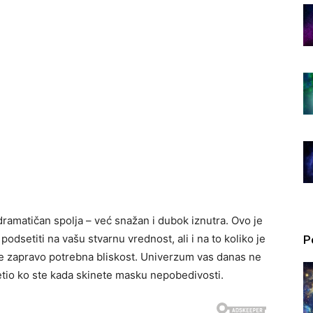
ramatičan spolja – već snažan i dubok iznutra. Ovo je
odsetiti na vašu stvarnu vrednost, ali i na to koliko je
P
e zapravo potrebna bliskost. Univerzum vas danas ne
setio ko ste kada skinete masku nepobedivosti.