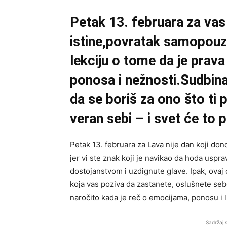
Petak 13. februara za vas
istine,povratak samopouz
lekciju o tome da je prav
ponosa i nežnosti.Sudbin
da se boriš za ono što ti
veran sebi – i svet će to p
Petak 13. februara za Lava nije dan koji don
jer vi ste znak koji je navikao da hoda usprav
dostojanstvom i uzdignute glave. Ipak, ovaj
koja vas poziva da zastanete, oslušnete seb
naročito kada je reč o emocijama, ponosu i l
Sadržaj 