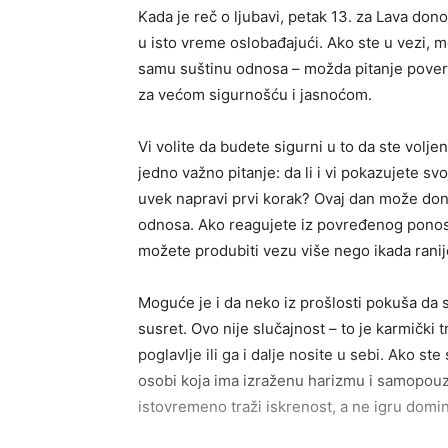
Kada je reč o ljubavi, petak 13. za Lava dono
u isto vreme oslobađajući. Ako ste u vezi, 
samu suštinu odnosa – možda pitanje pover
za većom sigurnošću i jasnoćom.
Vi volite da budete sigurni u to da ste voljeni
jedno važno pitanje: da li i vi pokazujete s
uvek napravi prvi korak? Ovaj dan može doneti
odnosa. Ako reagujete iz povređenog ponosa,
možete produbiti vezu više nego ikada ranij
Moguće je i da neko iz prošlosti pokuša da se
susret. Ovo nije slučajnost – to je karmički tr
poglavlje ili ga i dalje nosite u sebi. Ako 
osobi koja ima izraženu harizmu i samopouz
istovremeno traži iskrenost, a ne igru domin