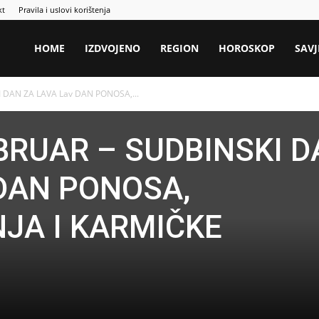
kt
Pravila i uslovi korištenja
HOME
IZDVOJENO
REGION
HOROSKOP
SAVJ
 DAN ZA LAVA Lav DAN PONOSA,...
EBRUAR – SUDBINSKI 
 DAN PONOSA,
JA I KARMIČKE