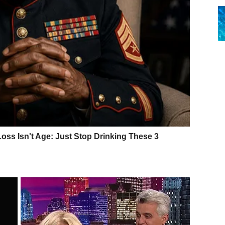
odluke treba da budu vođene razumom, a ne potrebom za
e zavisi od spoljašnjih pokazatelja, već od unutrašnje
A LI MORATE UVEK BITI
utrašnji svet. Možete osetiti da se u vama sudaraju
žno, glasno i ponosno, i druga koja želi mir,
kad najteža: ne morate uvek biti najglasniji da biste bili
ednost da biste je posedovali.
 kojoj morate da birate između toga da budete u pravu
te ponos ili da pokažete emociju. Ovo je trenutak
ava veličina dolazi iz samokontrole i emocionalne