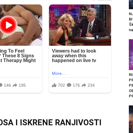
N
BI
Šk
na
RI
P
P
O
P
SA I ISKRENE RANJIVOSTI