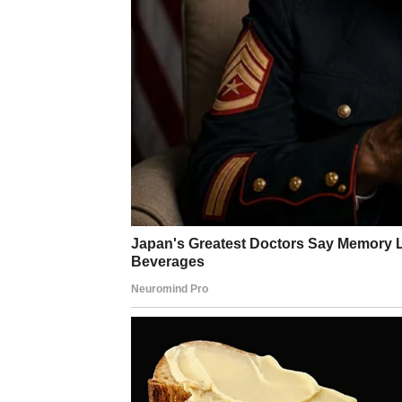
Investicije, kupovine ili veće finansijske 
dokazivanjem statusa. Vaša prava vrednost n
sigurnosti.
UNUTRAŠNJA BORBA – D
NAJJAČI?
Najdublji deo ovog dana odnosi se na vaš un
dve energije – jedna koja želi da reaguje sna
razumevanje i stabilnost.
Petak 13. vas uči lekciji koja je za Lava pone
najjači. Niti morate uvek dokazivati svoju vr
Možda ćete se danas suočiti sa situacijom u
ili da sačuvate odnos. Između toga da zadrži
sazrevanja, trenutak u kojem shvatate da pr