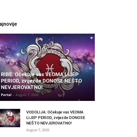
ajnovije
RIBE: Očekuje vas VEOMA LIJEP
PERIOD, zvijezde DONOSE NEŠTO
NEVJEROVATNO!
Portal
-
August 7, 2026
VODOLIJA: Očekuje vas VEOMA
LIJEP PERIOD, zvijezde DONOSE
NEŠTO NEVJEROVATNO!
August 7, 2026