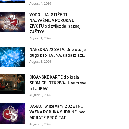
August 4, 2026
VODOLIJA: STIŽE TI
NAJVAŽNIJA PORUKA U
ŽIVOTU od zvijezda, saznaj
ZAŠTO!
August 1, 2026
NAREDNA 72 SATA: Ono što je
dugo bilo TAJNA, sada izlazi...
August 1, 2026
CIGANSKE KARTE do kraja
SEDMICE: OTKRIVAJU vam sve
o LJUBAVI i...
August 5, 2026
JARAC: Stiže vam IZUZETNO
VAŽNA PORUKA SUDBINE, ovo
MORATE PROČITATI!
August 5, 2026