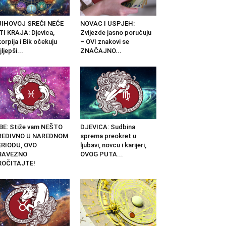
JIHOVOJ SREĆI NEĆE
NOVAC I USPJEH:
TI KRAJA: Djevica,
Zvijezde jasno poručuju
orpija i Bik očekuju
– OVI znakovi se
jljepši...
ZNAČAJNO...
BE: Stiže vam NEŠTO
DJEVICA: Sudbina
REDIVNO U NAREDNOM
sprema preokret u
ERIODU, OVO
ljubavi, novcu i karijeri,
BAVEZNO
OVOG PUTA...
ROČITAJTE!