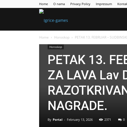
Home
O nama
Privacy Policy
Impressum
Konta
Games
Home
Horoskop
PETAK 13. FEBRUAR – SUDBINSKI
Portal
Horoskop
PETAK 13. F
ZA LAVA Lav
RAZOTKRIVAN
NAGRADE.
By
Portal
-
February 13, 2026
2371
0