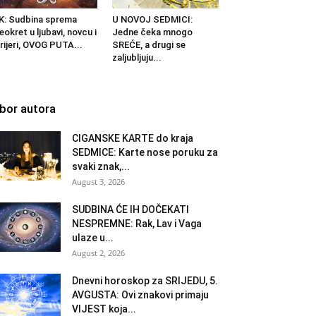
K: Sudbina sprema
U NOVOJ SEDMICI:
eokret u ljubavi, novcu i
Jedne čeka mnogo
rijeri, OVOG PUTA...
SREĆE, a drugi se
zaljubljuju...
zbor autora
CIGANSKE KARTE do kraja
SEDMICE: Karte nose poruku za
svaki znak,...
August 3, 2026
SUDBINA ĆE IH DOČEKATI
NESPREMNE: Rak, Lav i Vaga
ulaze u...
August 2, 2026
Dnevni horoskop za SRIJEDU, 5.
AVGUSTA: Ovi znakovi primaju
VIJEST koja...