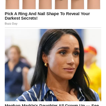
reći „ne“ nečemu što vas iscrpljuje,
odbiti nepoštovanje,
ili odlučiti da više ne ulažete energiju tamo gde nema
uzvraćanja.
Ovaj dan vam donosi unutrašnju jasnoću. Nije dramatičan,
ali je dubok.
KARMIČKI TRENUTAK
Sve što ste u poslednje vreme radili iz iskrene namere –
sada dobija odjek.
Ako ste pomagali – dobijate zahvalnost.