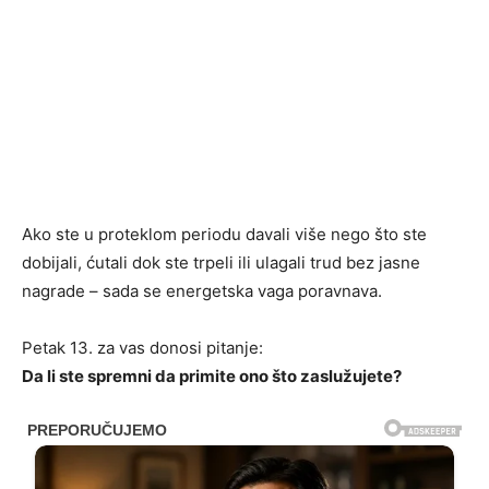
Ako ste u proteklom periodu davali više nego što ste
dobijali, ćutali dok ste trpeli ili ulagali trud bez jasne
nagrade – sada se energetska vaga poravnava.
Petak 13. za vas donosi pitanje:
Da li ste spremni da primite ono što zaslužujete?