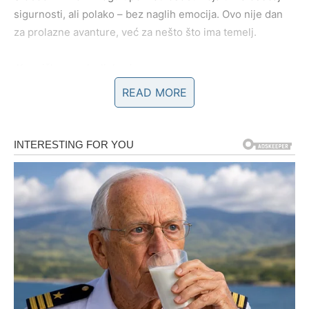
sigurnosti, ali polako – bez naglih emocija. Ovo nije dan
za prolazne avanture, već za nešto što ima temelj.
Karmička poruka ljubavi:
Ne pristajte na ljubav koja vas ostavlja u neizvesnosti.
READ MORE
Vaša duša traži stabilnost.
POSAO I NOVAC – NAPLATA
TRUDA
Petak 13. za Bika ima snažan finansijski aspekt. Ovo je
dan kada se trud može konkretizovati – kroz dogovor,
uplatu, priznanje ili čak novu poslovnu ponudu.
Ako ste radili tiho i strpljivo, sada dolazi potvrda.
Ako ste razmišljali o promeni posla – danas se može