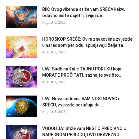
BIK: Ovog vikenda stiže vam SREĆA kakvu
odavno niste osjetili, zvijezde...
August 6, 2026
HOROSKOP SREĆE: Ovim znakovima zvijezde
u narednom periodu ispunjavaju želje za...
August 2, 2026
LAV: Sudbina šalje TAJNU PORUKU koju
MORATE PROČITATI, saznajte sve što...
August 8, 2026
LAV: Nova sedmica VAM NOSI NOVAC i
SREĆU, zvijezde poručuju da...
August 8, 2026
VODOLIJA: Stiže vam NEŠTO PREDIVNO U
NAREDNOM PERIODU, OVO OBAVEZNO