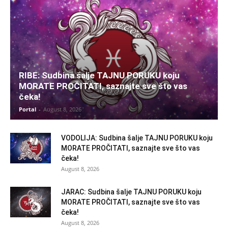
RIBE: Sudbina šalje TAJNU PORUKU koju
MORATE PROČITATI, saznajte sve što vas
čeka!
Portal
-
August 8, 2026
VODOLIJA: Sudbina šalje TAJNU PORUKU koju
MORATE PROČITATI, saznajte sve što vas
čeka!
August 8, 2026
JARAC: Sudbina šalje TAJNU PORUKU koju
MORATE PROČITATI, saznajte sve što vas
čeka!
August 8, 2026