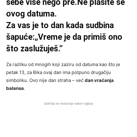
sebe više nego pre.Ne plašite se
ovog datuma.
Za vas je to dan kada sudbina
šapuće:„Vreme je da primiš ono
što zaslužuješ.“
Za razliku od mnogih koji zaziru od datuma kao što je
petak 13, za Bika ovaj dan ima potpuno drugačiju
simboliku. Ovo nije dan straha – već
dan vraćanja
balansa
.
Sadržaj se nastavlja nakon oglasa