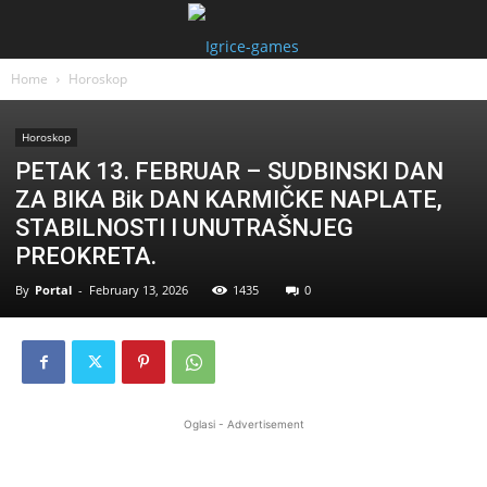
Home
Horoskop
Horoskop
PETAK 13. FEBRUAR – SUDBINSKI DAN
ZA BIKA Bik DAN KARMIČKE NAPLATE,
STABILNOSTI I UNUTRAŠNJEG
PREOKRETA.
By
Portal
-
February 13, 2026
1435
0
Oglasi - Advertisement