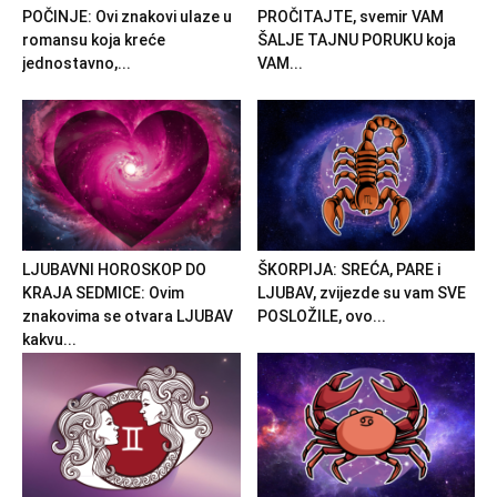
POČINJE: Ovi znakovi ulaze u
PROČITAJTE, svemir VAM
romansu koja kreće
ŠALJE TAJNU PORUKU koja
jednostavno,...
VAM...
LJUBAVNI HOROSKOP DO
ŠKORPIJA: SREĆA, PARE i
KRAJA SEDMICE: Ovim
LJUBAV, zvijezde su vam SVE
znakovima se otvara LJUBAV
POSLOŽILE, ovo...
kakvu...