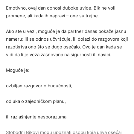
Emotivno, ovaj dan donosi duboke uvide. Bik ne voli
promene, ali kada ih napravi – one su trajne.
Ako ste u vezi, moguće je da partner danas pokaže jasnu
nameru: ili se odnos učvršćuje, ili dolazi do razgovora koji
razotkriva ono što se dugo osećalo. Ovo je dan kada se
vidi da li je veza zasnovana na sigurnosti ili navici.
Moguće je:
ozbiljan razgovor o budućnosti,
odluka o zajedničkom planu,
ili razjašnjenje nesporazuma.
Slobodni Bikovi mogu upoznati osobu koja uliva osećaj