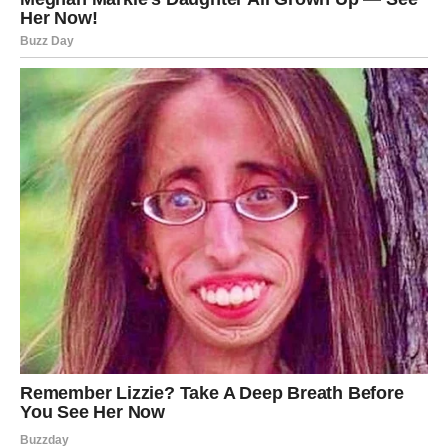
Ako ste ćutali da biste sačuvali mir – sada shvatate da i vi
zaslužujete glas.
Ako ste čekali pravdu – danas dobijate znak da se stvari
pomeraju.
Petak 13. nije dan gubitka za vas – već dan stabilizacije.
VEČE DONOSI OLAKŠANJE
U večernjim satima možete osetiti mir i sigurnost. Kao da
shvatate da ste konačno na pravom mestu – ili da se
krećete ka njemu.
Možda neće sve biti rešeno danas, ali osećaj kontrole i
unutrašnje ravnoteže se vraća.