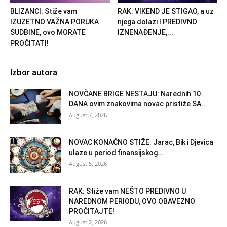
BLIZANCI: Stiže vam
RAK: VIKEND JE STIGAO, a uz
IZUZETNO VAŽNA PORUKA
njega dolazi I PREDIVNO
SUDBINE, ovo MORATE
IZNENAĐENJE,...
PROČITATI!
Izbor autora
NOVČANE BRIGE NESTAJU: Narednih 10
DANA ovim znakovima novac pristiže SA...
August 7, 2026
NOVAC KONAČNO STIŽE: Jarac, Bik i Djevica
ulaze u period finansijskog...
August 5, 2026
RAK: Stiže vam NEŠTO PREDIVNO U
NAREDNOM PERIODU, OVO OBAVEZNO
PROČITAJTE!
August 2, 2026