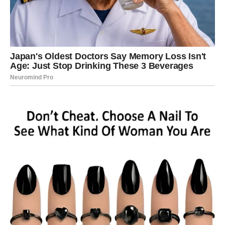
pojaviti znak ili prilika.
Moguć je i manji izazov, ali vi ga rešavate hladne glave.
Vaša prednost je smirenost i praktičnost.
Ovo je dan kada shvatate da:
strpljenje nije slabost – već vaša najveća snaga.
UNUTRAŠNJI PREOKRET –
VREDNUJETE SEBE
Bik je znak koji daje sigurnost drugima, ali često zaboravi
na sopstvene potrebe. Petak 13. vas podseća da je vreme
da postavite granice.
Možda ćete danas: