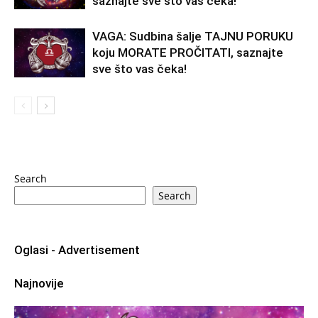
saznajte sve što vas čeka!
VAGA: Sudbina šalje TAJNU PORUKU
koju MORATE PROČITATI, saznajte
sve što vas čeka!
Search
Search
Oglasi - Advertisement
Najnovije