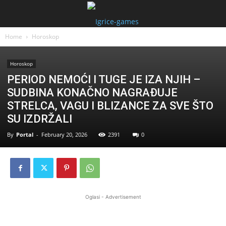
Home
Horoskop
Horoskop
PERIOD NEMOĆI I TUGE JE IZA NJIH –
SUDBINA KONAČNO NAGRAĐUJE
STRELCA, VAGU I BLIZANCE ZA SVE ŠTO
SU IZDRŽALI
By
Portal
-
February 20, 2026
2391
0
Oglasi - Advertisement