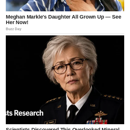
znali kome da verujete, šta da izaberete i kojim putem da
krenete.
Emotivno – mogla je postojati neizvesnost. Poslovno –
stagnacija ili osećaj da vas drugi koče. Finansijski –
oscilacije koje su stvarale nervozu.
Ali vi ste naučili lekciju: ne možete svima ugoditi.
Sada dolazi faza u kojoj se stvari kristališu. Dobijate jasnu
ponudu, stabilniji pravac i konkretne rezultate. Finansijski
pomaci su mogući kroz komunikaciju, pregovore ili novu
saradnju.
Vaša inteligencija i prilagodljivost sada postaju vaša
najveća prednost.
Sudbina vas nagrađuje jer ste preživeli haos, ali niste