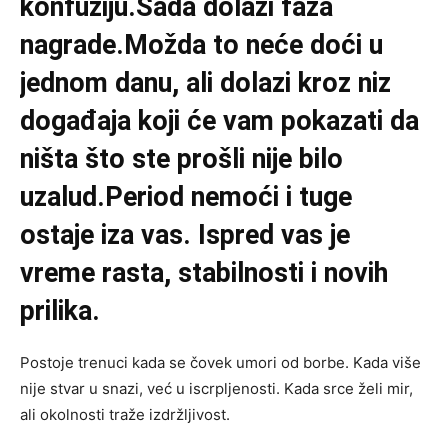
konfuziju.Sada dolazi faza
nagrade.Možda to neće doći u
jednom danu, ali dolazi kroz niz
događaja koji će vam pokazati da
ništa što ste prošli nije bilo
uzalud.Period nemoći i tuge
ostaje iza vas. Ispred vas je
vreme rasta, stabilnosti i novih
prilika.
Postoje trenuci kada se čovek umori od borbe. Kada više
nije stvar u snazi, već u iscrpljenosti. Kada srce želi mir,
ali okolnosti traže izdržljivost.