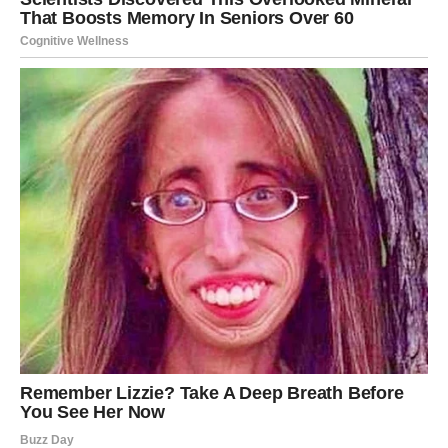
izgubili radoznalost ni želju za napretkom.