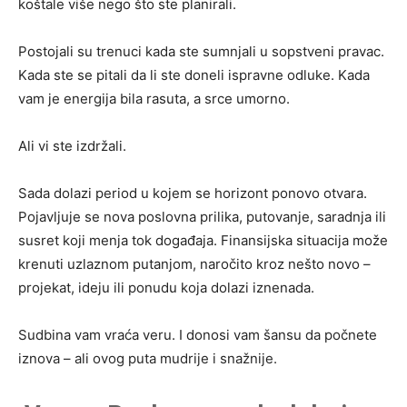
koštale više nego što ste planirali.
Postojali su trenuci kada ste sumnjali u sopstveni pravac.
Kada ste se pitali da li ste doneli ispravne odluke. Kada
vam je energija bila rasuta, a srce umorno.
Ali vi ste izdržali.
Sada dolazi period u kojem se horizont ponovo otvara.
Pojavljuje se nova poslovna prilika, putovanje, saradnja ili
susret koji menja tok događaja. Finansijska situacija može
krenuti uzlaznom putanjom, naročito kroz nešto novo –
projekat, ideju ili ponudu koja dolazi iznenada.
Sudbina vam vraća veru. I donosi vam šansu da počnete
iznova – ali ovog puta mudrije i snažnije.