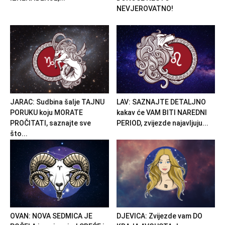
NEVJEROVATNO!
JARAC: Sudbina šalje TAJNU
LAV: SAZNAJTE DETALJNO
PORUKU koju MORATE
kakav će VAM BITI NAREDNI
PROČITATI, saznajte sve
PERIOD, zvijezde najavljuju...
što...
OVAN: NOVA SEDMICA JE
DJEVICA: Zvijezde vam DO