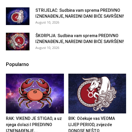
STRIJELAC: Sudbina vam sprema PREDIVNO
IZNENAĐENJE, NAREDNI DANI BIĆE SAVRŠENI!
August 10, 2026
ŠKORPIJA: Sudbina vam sprema PREDIVNO
IZNENAĐENJE, NAREDNI DANI BIĆE SAVRŠENI!
August 10, 2026
Popularno
RAK: VIKEND JE STIGAO, a uz
BIK: Očekuje vas VEOMA
njega dolazi I PREDIVNO
LIJEP PERIOD, zvijezde
IZNENAĐENJE,...
DONOSE NEŠTO