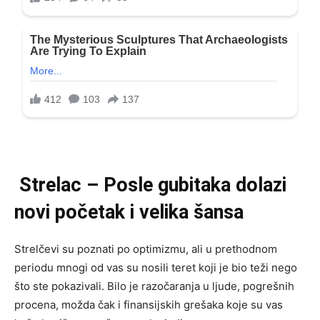
Strelac – Posle gubitaka dolazi
novi početak i velika šansa
Strelčevi su poznati po optimizmu, ali u prethodnom
periodu mnogi od vas su nosili teret koji je bio teži nego
što ste pokazivali. Bilo je razočaranja u ljude, pogrešnih
procena, možda čak i finansijskih grešaka koje su vas