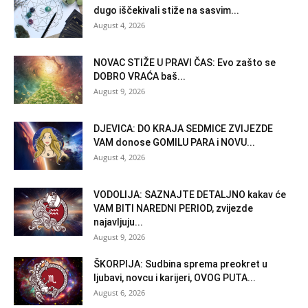
dugo iščekivali stiže na sasvim...
August 4, 2026
NOVAC STIŽE U PRAVI ČAS: Evo zašto se
DOBRO VRAĆA baš...
August 9, 2026
DJEVICA: DO KRAJA SEDMICE ZVIJEZDE
VAM donose GOMILU PARA i NOVU...
August 4, 2026
VODOLIJA: SAZNAJTE DETALJNO kakav će
VAM BITI NAREDNI PERIOD, zvijezde
najavljuju...
August 9, 2026
ŠKORPIJA: Sudbina sprema preokret u
ljubavi, novcu i karijeri, OVOG PUTA...
August 6, 2026