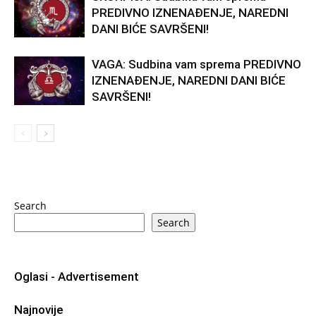
PREDIVNO IZNENAĐENJE, NAREDNI
DANI BIĆE SAVRŠENI!
VAGA: Sudbina vam sprema PREDIVNO
IZNENAĐENJE, NAREDNI DANI BIĆE
SAVRŠENI!
Search
Search
Oglasi - Advertisement
Najnovije