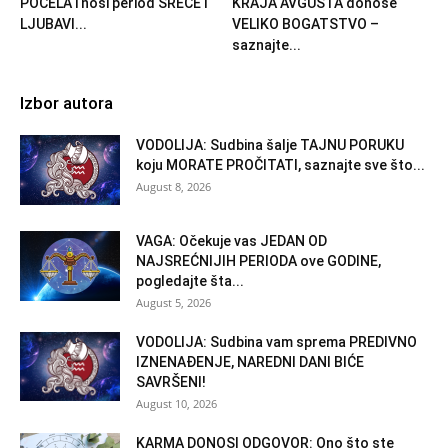
POČELA i nosi period SREĆE i
KRAJA AVGUSTA donose
LJUBAVI...
VELIKO BOGATSTVO –
saznajte...
Izbor autora
VODOLIJA: Sudbina šalje TAJNU PORUKU
koju MORATE PROČITATI, saznajte sve što...
August 8, 2026
VAGA: Očekuje vas JEDAN OD
NAJSREĆNIJIH PERIODA ove GODINE,
pogledajte šta...
August 5, 2026
VODOLIJA: Sudbina vam sprema PREDIVNO
IZNENAĐENJE, NAREDNI DANI BIĆE
SAVRŠENI!
August 10, 2026
KARMA DONOSI ODGOVOR: Ono što ste