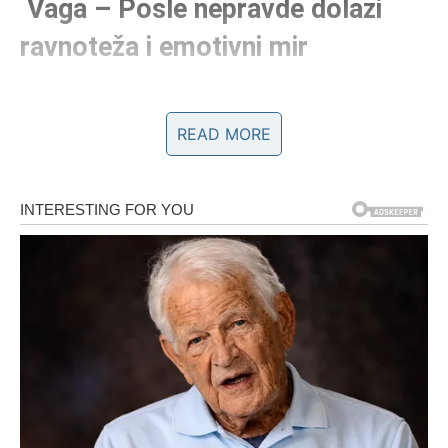
Vaga – Posle nepravde dolazi
ravnoteža i emotivni mir
Vage su u prethodnom periodu najviše bolele nepravde.
Bilo da je reč o ljubavi, poslu ili porodičnim odnosima,
READ MORE
osećali ste da dajete više nego što dobijate. Da
pokušavate da održite balans dok druga strana ruši sve.
Mnogo ste ćutali. Mnogo ste opraštali. Mnogo ste se
trudili da sačuvate harmoniju čak i onda kada je to značilo
da potiskujete sopstvene potrebe.
Ali univerzum sada vraća ravnotežu.
Dolazi period u kojem se situacije raspliću u vašu korist.
U ljubavi – neko shvata vašu vrednost. U poslu – dobijate
priznanje ili priliku koja vas izdiže. Finansijski, stvari