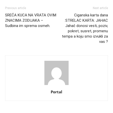
Previous article
Next article
SREĆA KUCA NA VRATA OVIM
Ciganska karta dana
ZNACIMA ZODIJAKA –
:STRELAC KARTA: JAHAC
Sudbina im sprema osmeh.
Jahač donosi vesti, poziv,
pokret, susret, promenu
tempa a koju smo izvukli za
vas ?
Portal