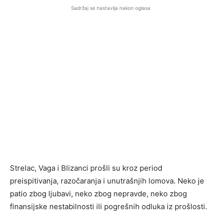
Sadržaj se nastavlja nakon oglasa
Strelac, Vaga i Blizanci prošli su kroz period
preispitivanja, razočaranja i unutrašnjih lomova. Neko je
patio zbog ljubavi, neko zbog nepravde, neko zbog
finansijske nestabilnosti ili pogrešnih odluka iz prošlosti.