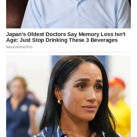
postaju stabilnije, a osećaj sigurnosti jača.
Sudbina vas nagrađuje zato što ste ostali dostojanstveni
čak i kada ste bili povređeni.
Mir koji dolazi biće tiši, ali snažniji nego bilo kakva drama
iz prošlosti.
Blizanci – Posle haosa dolazi
jasnoća i napredak
Blizanci su u prethodnom periodu možda najviše osećali
konfuziju. Previše informacija, previše odluka, previše
ljudi koji su unosili nemir. Bilo je situacija u kojima niste