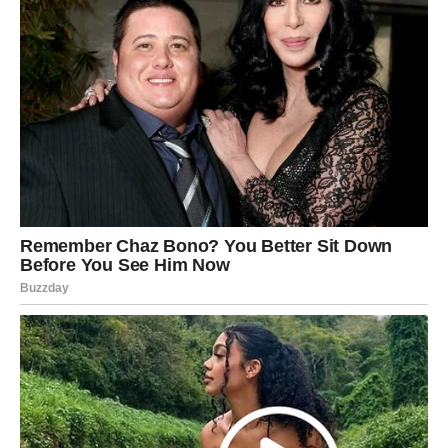
promijeniti vaše planove.
Ne ignorišite ljude koji vam ovih dana ulaze u život.
Sudbina vam pokušava nešto
pokazati
Pred vama su veoma posebni trenuci.
RIBE
Prestanite sumnjati u svoju vrijednost.
Mnogo ste bliže ostvarenju jedne želje nego što trenutno
mislite.