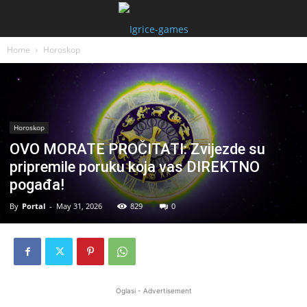
Home
Horoskop
Horoskop
OVO MORATE PROČITATI: Zvijezde su
pripremile poruku koja vas DIREKTNO
pogađa!
By
Portal
-
May 31, 2026
829
0
Oglasi - Advertisement