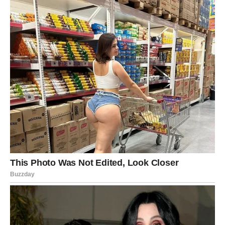
JARAC
Prestanite podcjenjivati ono što ste postigli.
Ponekad ste toliko fokusirani na sljedeći cilj da zaboravite
koliko ste daleko stigli.
Vrijeme je da budete ponosni na
sebe
Pred vama su veoma važni trenuci.
VODOLIJA
Jedan susret ili razgovor nosi poruku koja bi mogla