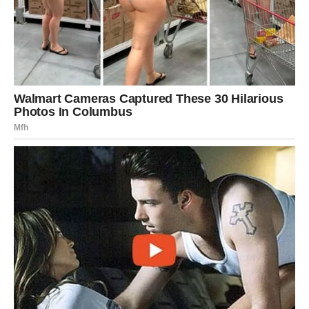
ŠKORPIJA
Ne smiju odustati jer su na korak od važnog uspjeha.
VODOLIJA
Moraju obratiti pažnju na ljude i prilike koje im sudbina
šalje.
Zvijezde ponekad ne šalju predviđanja, već podsjetnike.
Ovaj put podsjećaju vas da ste jači nego što mislite, bliže
cilju nego što vjerujete i spremniji za promjene nego što
vam se čini.
Možda ova poruka nije slučajno stigla baš do vas. Možda
je upravo sada bio trenutak da je pročitate. Jer ponekad