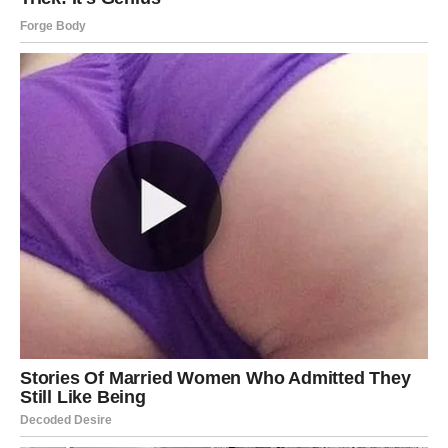
Najveća nagrada dolazi nakon
najveće sumnje
Pred vama su veoma snažni trenuci.
STRIJELAC
Vaša intuicija ovih dana govori glasnije nego ikada.
Obratite pažnju na osjećaj koji ne možete objasniti
logikom.
Odgovor je već u vama
Pred vama su veoma lijepi trenuci.