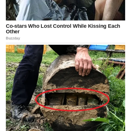
jedna rečenica, jedna odluka ili jedan znak mogu
promijeniti mnogo više nego cijela godina čekanja.
Zvijezde su svoje rekle – sada je red na vas.