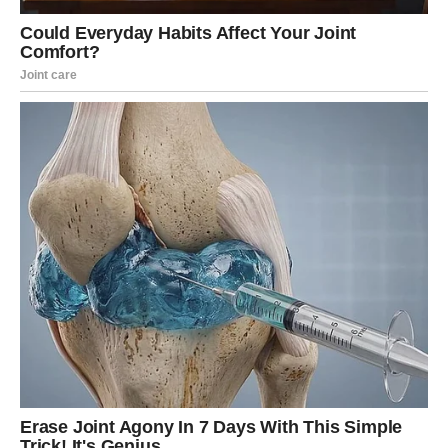
ŠKORPIJA
Nemojte odustati sada.
Nalazite se mnogo bliže uspjehu nego što trenutno
vjerujete.