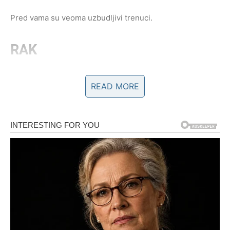
Pred vama su veoma uzbudljivi trenuci.
RAK
Vaša poruka je jasna – prestanite nositi teret koji nije vaš.
READ MORE
Ne možete spasiti sve oko sebe, ali možete spasiti vlastiti
mir.
Sreća počinje kada izaberete sebe
Pred vama su veoma emotivni trenuci.
LAV