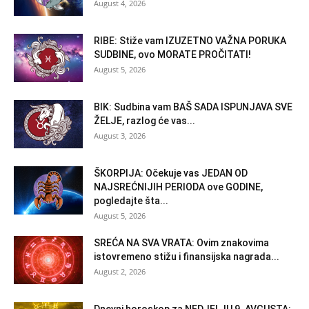
August 4, 2026
RIBE: Stiže vam IZUZETNO VAŽNA PORUKA
SUDBINE, ovo MORATE PROČITATI!
August 5, 2026
BIK: Sudbina vam BAŠ SADA ISPUNJAVA SVE
ŽELJE, razlog će vas...
August 3, 2026
ŠKORPIJA: Očekuje vas JEDAN OD
NAJSREĆNIJIH PERIODA ove GODINE,
pogledajte šta...
August 5, 2026
SREĆA NA SVA VRATA: Ovim znakovima
istovremeno stižu i finansijska nagrada...
August 2, 2026