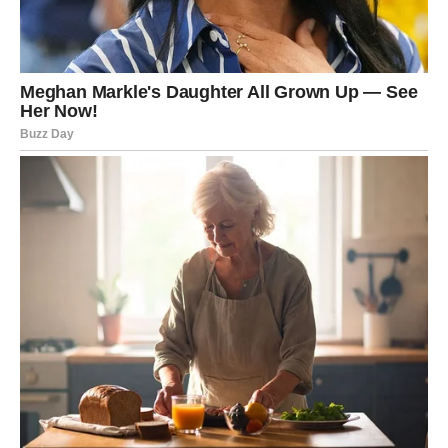
Mir dolazi kroz prihvatanje
Pred vama su veoma važni trenuci.
VAGA
Neko čeka da pokažete ono što osjećate.
Ljubav ne može rasti tamo gdje nema iskrenosti.
Srce zna put, samo ga trebate
poslušati
Pred vama su trenuci koje ćete dugo pamtiti.