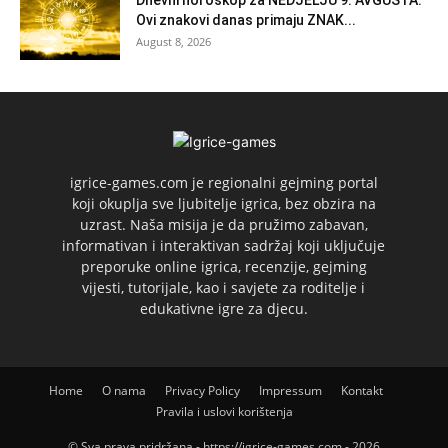
Dnevni horoskop za NEDJELJU 9. AVGUSTA:
Ovi znakovi danas primaju ZNAK...
August 8, 2026
igrice-games.com je regionalni gejming portal
koji okuplja sve ljubitelje igrica, bez obzira na
uzrast. Naša misija je da pružimo zabavan,
informativan i interaktivan sadržaj koji uključuje
preporuke online igrica, recenzije, gejming
vijesti, tutorijale, kao i savjete za roditelje i
edukativne igre za djecu.
Home
O nama
Privacy Policy
Impressum
Kontakt
Pravila i uslovi korištenja
© Sva prava pridržana - https://igrice-games.com - 2026