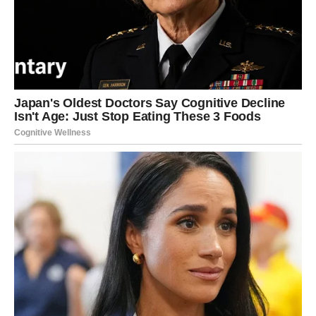
Predugo ste tražili potvrdu od drugih ljudi.
Zvijezde vam poručuju da je vrijeme da sami sebi
priznate koliko vrijedite.
Vaša snaga je veća nego što
mislite
Pred vama su veoma pozitivni dani.
DJEVICA
Ne pokušavajte kontrolisati svaki detalj.
Neke od najboljih stvari u životu događaju se upravo onda
kada pustimo da sve teče svojim tokom.