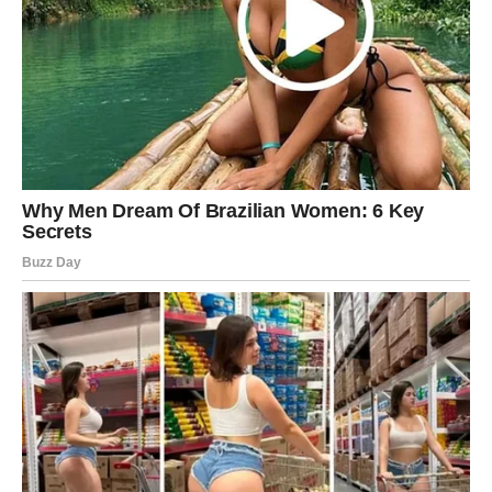
Vjerujte sebi više nego svojim
strahovima
Pred vama su veoma emotivni trenuci.
PORUKA KOJA NAJJAČE
POGAĐA OVE ZNAKOVE
Ako postoji nekoliko znakova kojima ova poruka dolazi
baš u pravom trenutku, onda su to:
RAK
Vrijeme je da prestanu nositi tuđe terete i počnu misliti
na sebe.