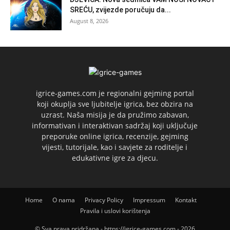
SREĆU, zvijezde poručuju da...
August 8, 2026
igrice-games.com je regionalni gejming portal
koji okuplja sve ljubitelje igrica, bez obzira na
uzrast. Naša misija je da pružimo zabavan,
informativan i interaktivan sadržaj koji uključuje
preporuke online igrica, recenzije, gejming
vijesti, tutorijale, kao i savjete za roditelje i
edukativne igre za djecu.
Home
O nama
Privacy Policy
Impressum
Kontakt
Pravila i uslovi korištenja
© Sva prava pridržana - https://igrice-games.com - 2026