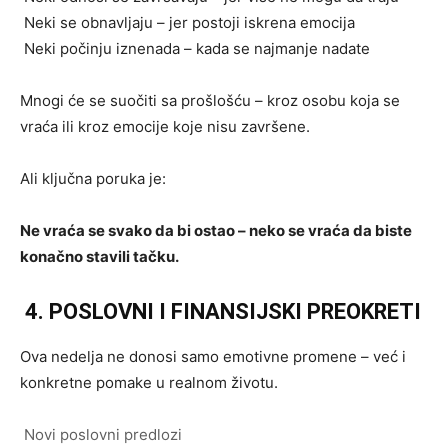
Neki se obnavljaju – jer postoji iskrena emocija
Neki počinju iznenada – kada se najmanje nadate
Mnogi će se suočiti sa prošlošću – kroz osobu koja se
vraća ili kroz emocije koje nisu završene.
Ali ključna poruka je:
Ne vraća se svako da bi ostao – neko se vraća da biste
konačno stavili tačku.
4. POSLOVNI I FINANSIJSKI PREOKRETI
Ova nedelja ne donosi samo emotivne promene – već i
konkretne pomake u realnom životu.
Novi poslovni predlozi