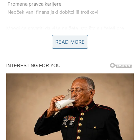
Promena pravca karijere
Neočekivani finansijski dobitci ili troškovi
Mnogi će shvatiti da više ne žele isto što su želeli pre
nekoliko meseci.
READ MORE
Ovo je period kada menjate pravac – i to s razlogom.
5. DONOŠENJE ODLUKA KOJE MENJAJU
TOK ŽIVOTA
Najvažnija energija ove nedelje je – odluka.
Ne možete više čekati.
Ne možete više ignorisati.
Ne možete više ostati na istom mestu.