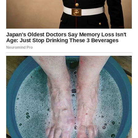
Bićete primorani da birate:
prošlost ili budućnost
sigurnost ili rast
strah ili hrabrost
I upravo te odluke će oblikovati naredni period vašeg
života.
OVAN – POČETAK NOVOG
POGLAVLJA
Ovnovi osećaju snažan unutrašnji nemir, ali to nije loše –
to je znak da ste spremni za promenu. Naredni dani
donose priliku da presečete nešto što vas je kočilo.
Možda ćete doneti odluku koja vas vodi u potpuno novi