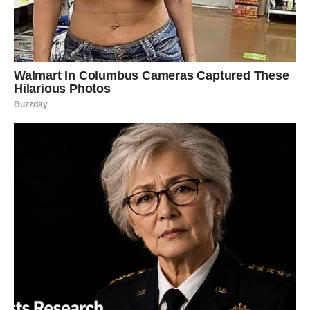
VAGA – ODLUKA KOJA MENJA
VAŠ ŽIVOT
Vage više ne mogu da stoje između. Ovo je trenutak kada
morate izabrati.
Možda će biti teško, ali će vam doneti unutrašnji mir.
Ne birajte ono što vas zbunjuje – birajte ono što vas
smiruje.
ŠKORPIJA – ISTINA KOJA
OSLOBAĐA
Škorpije će doživeti razotkrivanje. Nešto što ste osećali