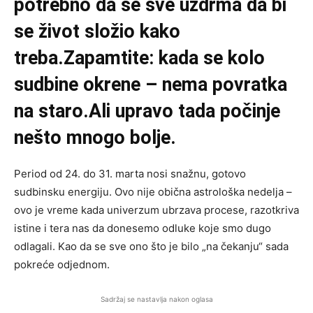
potrebno da se sve uzdrma da bi
se život složio kako
treba.Zapamtite: kada se kolo
sudbine okrene – nema povratka
na staro.Ali upravo tada počinje
nešto mnogo bolje.
Period od 24. do 31. marta nosi snažnu, gotovo
sudbinsku energiju. Ovo nije obična astrološka nedelja –
ovo je vreme kada univerzum ubrzava procese, razotkriva
istine i tera nas da donesemo odluke koje smo dugo
odlagali. Kao da se sve ono što je bilo „na čekanju“ sada
pokreće odjednom.
Sadržaj se nastavlja nakon oglasa