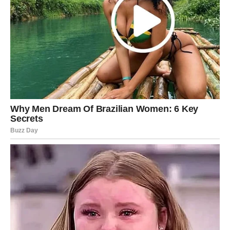
RAK – EMOTIVNI PREOKRET I
NOVA ŠANSA
Rakovi ulaze u dubok emotivni period. Neko može
pokušati da se vrati u vaš život, ili ćete vi konačno shvatiti
šta želite.
Ovo je vreme kada birate ljubav – ali onu koja vam donosi
mir.
Srce vam sada pokazuje pravi put.
LAV – VREME DA ZABLISTATE
Lavovi ulaze u snažan period. Energija vam je jaka, a