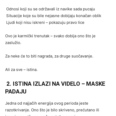
Odnosi koji su se održavali iz navike sada pucaju
Situacije koje su bile nejasne dobijaju konačan oblik
Ljudi koji nisu iskreni – pokazuju pravo lice
Ovo je karmički trenutak – svako dobija ono što je
zaslužio.
Za neke će to biti nagrada, za druge suočavanje.
Ali za sve – istina.
2. ISTINA IZLAZI NA VIDELO – MASKE
PADAJU
Jedna od najjačih energija ovog perioda jeste
razotkrivanje. Ono što je bilo skriveno, prećutano ili