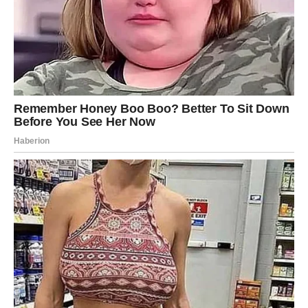
prilike dolaze same.
Ovo je trenutak kada možete napraviti veliki iskorak.
Ne sumnjajte u sebe – zvezde vas guraju napred.
DEVICA – PROMENE KOJE
NISTE PLANIRALI
Device će osetiti da stvari izmiču kontroli. Ali to nije
kazna – to je preusmerenje.
Nešto što ste planirali možda neće ići kako ste želeli – ali
će vas odvesti tamo gde treba.
Ponekad je gubitak plana – dobitak sudbine.