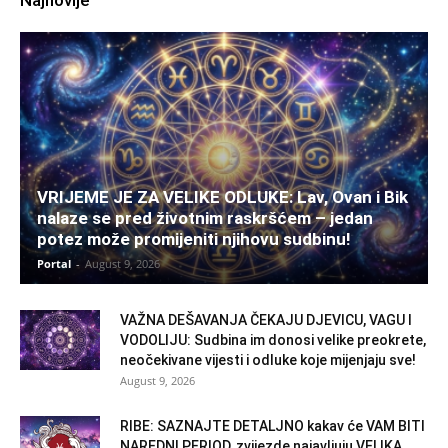
Najnovije
VRIJEME JE ZA VELIKE ODLUKE: Lav, Ovan i Bik
nalaze se pred životnim raskršćem – jedan
potez može promijeniti njihovu sudbinu!
Portal
-
August 9, 2026
VAŽNA DEŠAVANJA ČEKAJU DJEVICU, VAGU I
VODOLIJU: Sudbina im donosi velike preokrete,
neočekivane vijesti i odluke koje mijenjaju sve!
August 9, 2026
RIBE: SAZNAJTE DETALJNO kakav će VAM BITI
NAREDNI PERIOD, zvijezde najavljuju VELIKA