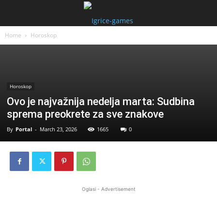
Home
Horoskop
Horoskop
Ovo je najvažnija nedelja marta: Sudbina
sprema preokrete za sve znakove
By
Portal
-
March 23, 2026
1665
0
Oglasi - Advertisement