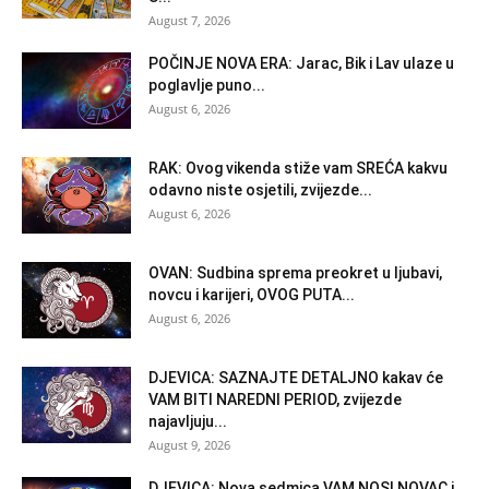
August 7, 2026
POČINJE NOVA ERA: Jarac, Bik i Lav ulaze u
poglavlje puno...
August 6, 2026
RAK: Ovog vikenda stiže vam SREĆA kakvu
odavno niste osjetili, zvijezde...
August 6, 2026
OVAN: Sudbina sprema preokret u ljubavi,
novcu i karijeri, OVOG PUTA...
August 6, 2026
DJEVICA: SAZNAJTE DETALJNO kakav će
VAM BITI NAREDNI PERIOD, zvijezde
najavljuju...
August 9, 2026
DJEVICA: Nova sedmica VAM NOSI NOVAC i