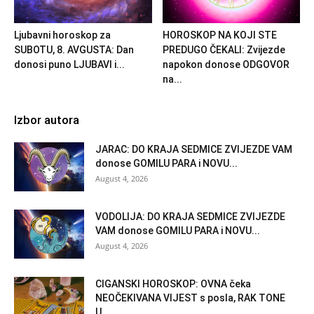
Ljubavni horoskop za
HOROSKOP NA KOJI STE
SUBOTU, 8. AVGUSTA: Dan
PREDUGO ČEKALI: Zvijezde
donosi puno LJUBAVI i...
napokon donose ODGOVOR
na...
Izbor autora
JARAC: DO KRAJA SEDMICE ZVIJEZDE VAM
donose GOMILU PARA i NOVU...
August 4, 2026
VODOLIJA: DO KRAJA SEDMICE ZVIJEZDE
VAM donose GOMILU PARA i NOVU...
August 4, 2026
CIGANSKI HOROSKOP: OVNA čeka
NEOČEKIVANA VIJEST s posla, RAK TONE
U...