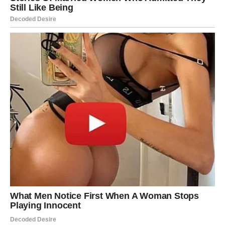
JARAC – NAGRADA ZA
STRPLJENJE
Jarčevi konačno vide rezultate. Sve ono što ste ulagali
sada počinje da se vraća.
Ovo je potvrda da ste bili na pravom putu.
Vaš trud nije bio uzaludan.
VODOLIJA – IZNENAĐENJA
KOJA MENJAJU TOK
Vodolije mogu doživeti neočekivane promene. Neko ili