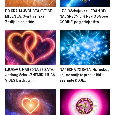
DO KRAJA AVGUSTA SVE SE
LAV: Očekuje vas JEDAN OD
MIJENJA: Ova tri znaka
NAJSREĆNIJIH PERIODA ove
Zodijaka osjetiće...
GODINE, pogledajte šta...
LJUBAV U NAREDNA 72 SATA:
NAREDNA 72 SATA: Horoskop
Jednog čeka UZNEMIRUJUĆA
koji ne smijete preskočiti –
VIJEST, a drugi...
saznajte KOJE...