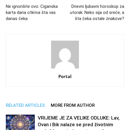
Ne ignorišite ovo: Ciganska
Dnevni ljubavni horoskop za
karta dana otkriva šta vas
utorak: Neko sija od sreće, a
danas čeka
šta čeka ostale znakove?
Portal
RELATED ARTICLES
MORE FROM AUTHOR
VRIJEME JE ZA VELIKE ODLUKE: Lav,
Ovan i Bik nalaze se pred životnim