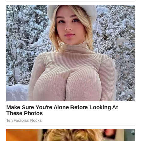
nešto vas iznenađuje.
Ovo je period kada morate biti fleksibilni.
Život vas vodi tamo gde treba – čak i kada to niste
planirali.
RIBE – EMOTIVNO ISCELJENJE
I BUĐENJE
Ribe ulaze u fazu u kojoj konačno razumeju sebe.
Emocije se smiruju, ali postaju dublje.
Možda ćete doneti odluku koja vam donosi mir.
Ovo je početak vaše unutrašnje ravnoteže.