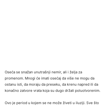
Oseća se snažan unutrašnji nemir, ali i želja za
promenom. Mnogi će imati osećaj da više ne mogu da
ostanu isti, da moraju da preseku, da krenu napred ili da
konačno zatvore vrata koja su dugo držali poluotvorenim.
Ovo je period u kojem se ne može živeti u iluziji. Sve što