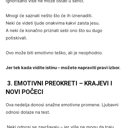
ignorisano više ne može ostati u senci.
Mnogi će saznati nešto što će ih iznenaditi.
Neki će videti ljude onakvima kakvi zaista jesu.
A neki će konačno priznati sebi ono što su dugo
potiskivali.
Ovo može biti emotivno teško, ali je neophodno.
Jer tek kada vidite istinu – možete napraviti pravi izbor.
3. EMOTIVNI PREOKRETI – KRAJEVI I
NOVI POČECI
Ova nedelja donosi snažne emotivne promene. Ljubavni
odnosi dolaze na test.
Neki odnosi se završavaju – jer više ne mogu da traju