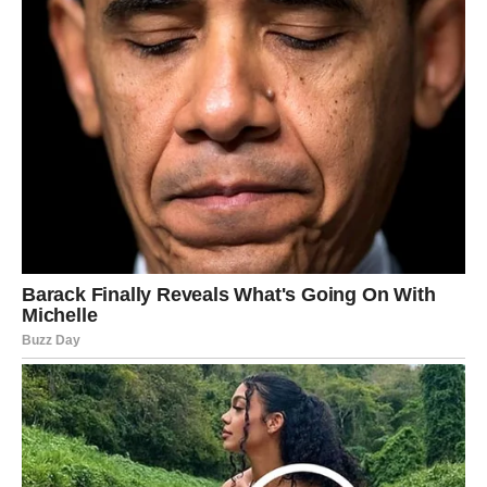
BLIZANCI – SUOČAVANJE SA
ISTINOM
Blizanci će dobiti odgovore koje su dugo tražili. Nešto što
je bilo nejasno sada postaje kristalno jasno.
Iako može boleti, donosi vam mir.
Bolje je znati nego živeti u iluziji.