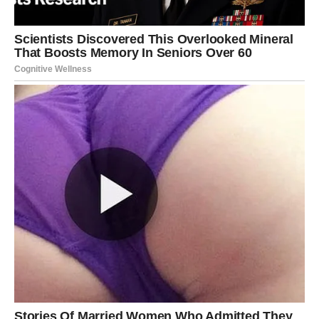
sada dobija potvrdu.
Iako može biti bolno, donosi vam snagu.
Ovo je kraj iluzije – i početak vaše slobode.
STRELAC – PRILIKA KOJA
MENJA PRAVAC
Strelčevi dobijaju šansu koju ne treba ignorisati. Ovo
može biti početak nečega velikog.
Ali morate biti spremni da napravite korak.
Sreća dolazi kada se usudite.