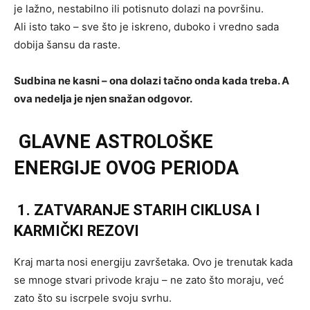
je lažno, nestabilno ili potisnuto dolazi na površinu.
Ali isto tako – sve što je iskreno, duboko i vredno sada
dobija šansu da raste.
Sudbina ne kasni – ona dolazi tačno onda kada treba. A
ova nedelja je njen snažan odgovor.
GLAVNE ASTROLOŠKE
ENERGIJE OVOG PERIODA
1. ZATVARANJE STARIH CIKLUSA I
KARMIČKI REZOVI
Kraj marta nosi energiju završetaka. Ovo je trenutak kada
se mnoge stvari privode kraju – ne zato što moraju, već
zato što su iscrpele svoju svrhu.