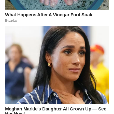
pravac – u poslu ili ljubavi.
Ovo je vaš restart. Nemojte se plašiti početka.
BIK – KARMA VRAĆA ONO ŠTO
STE DAVALI
Bikovi ulaze u period kada se sve vraća. Ako ste bili
iskreni i davali iz srca – dolazi nagrada. Ako ste trpeli –
dolazi olakšanje.
Mogući su i kontakti iz prošlosti.
Ali sada vi imate moć izbora.
Više niste ista osoba – i to menja sve.