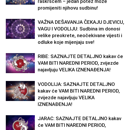
raskršćem – jedan potez može
promijeniti njihovu sudbinu!
VAŽNA DEŠAVANJA ČEKAJU DJEVICU,
VAGU I VODOLIJU: Sudbina im donosi
velike preokrete, neočekivane vijesti i
odluke koje mijenjaju sve!
RIBE: SAZNAJTE DETALJNO kakav će
VAM BITI NAREDNI PERIOD, zvijezde
najavljuju VELIKA IZNENAĐENJA!
VODOLIJA: SAZNAJTE DETALJNO
kakav će VAM BITI NAREDNI PERIOD,
zvijezde najavljuju VELIKA
IZNENAĐENJA!
JARAC: SAZNAJTE DETALJNO kakav
će VAM BITI NAREDNI PERIOD,