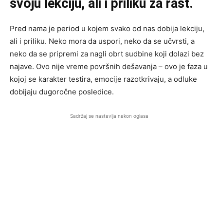
svoju lekciju, ali i priliku za rast.
Pred nama je period u kojem svako od nas dobija lekciju,
ali i priliku. Neko mora da uspori, neko da se učvrsti, a
neko da se pripremi za nagli obrt sudbine koji dolazi bez
najave. Ovo nije vreme površnih dešavanja – ovo je faza u
kojoj se karakter testira, emocije razotkrivaju, a odluke
dobijaju dugoročne posledice.
Sadržaj se nastavlja nakon oglasa