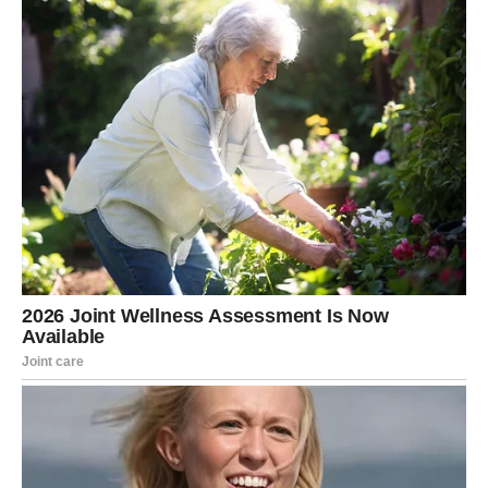
menja dinamiku odnosa.
Finansijski, moguća je manja dobit ili rešavanje
dugovanja.
STRELAC – Nova vrata i novi
planovi
Strelac dobija priliku za promenu. Putovanje ili nova ideja
može vas inspirisati.
U ljubavi dolazi spontanost i uzbuđenje.
Finansijski, budite oprezni sa rizičnim potezima.