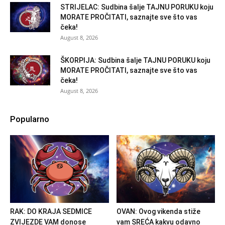
STRIJELAC: Sudbina šalje TAJNU PORUKU koju
MORATE PROČITATI, saznajte sve što vas
čeka!
August 8, 2026
ŠKORPIJA: Sudbina šalje TAJNU PORUKU koju
MORATE PROČITATI, saznajte sve što vas
čeka!
August 8, 2026
Popularno
RAK: DO KRAJA SEDMICE
OVAN: Ovog vikenda stiže
ZVIJEZDE VAM donose
vam SREĆA kakvu odavno