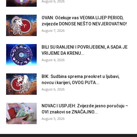
August 6, 2026
OVAN: Očekuje vas VEOMA LIJEP PERIOD,
zvijezde DONOSE NEŠTO NEVJEROVATNO!
August 7, 2026
BILI SU RANJENI I POVRIJEĐENI, A SADA JE
VRIJEME DA KRENU...
August 4, 2026
BIK: Sudbina sprema preokret u ljubavi,
novcu i karijeri, OVOG PUTA...
August 6, 2026
NOVAC I USPJEH: Zvijezde jasno poručuju –
OVI znakovi se ZNAČAJNO...
August 5, 2026