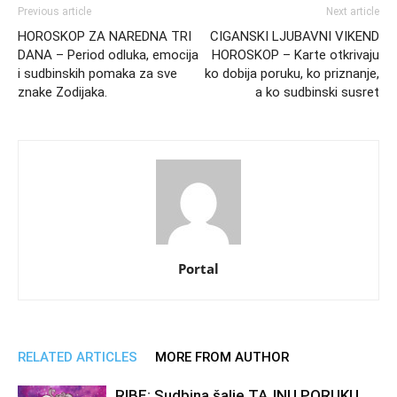
Previous article
Next article
HOROSKOP ZA NAREDNA TRI
CIGANSKI LJUBAVNI VIKEND
DANA – Period odluka, emocija
HOROSKOP – Karte otkrivaju
i sudbinskih pomaka za sve
ko dobija poruku, ko priznanje,
znake Zodijaka.
a ko sudbinski susret
Portal
RELATED ARTICLES
MORE FROM AUTHOR
RIBE: Sudbina šalje TAJNU PORUKU