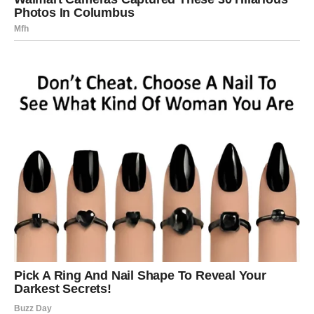
promišljenost.
DEVICA – Red i organizacija vode
ka uspehu
Devica sada dobija priliku da kroz disciplinu postigne
napredak. Poslovno, moguće su nove obaveze koje
donose dugoročnu korist.
U ljubavi dolazi stabilnost. Slobodne Device mogu
upoznati osobu kroz posao ili svakodnevne aktivnosti.
Finansijski, period je povoljan za planiranje.
VAGA – Balans između srca i
razuma