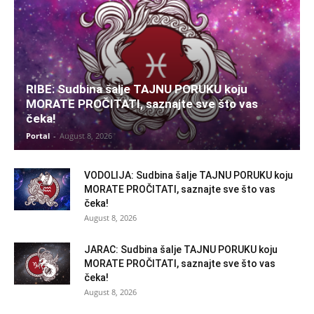
RIBE: Sudbina šalje TAJNU PORUKU koju
MORATE PROČITATI, saznajte sve što vas
čeka!
Portal
-
August 8, 2026
VODOLIJA: Sudbina šalje TAJNU PORUKU koju
MORATE PROČITATI, saznajte sve što vas
čeka!
August 8, 2026
JARAC: Sudbina šalje TAJNU PORUKU koju
MORATE PROČITATI, saznajte sve što vas
čeka!
August 8, 2026