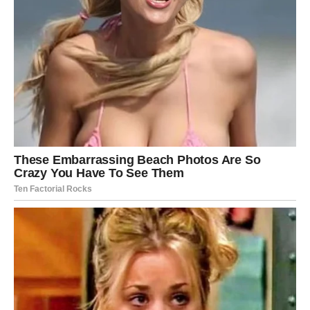
JARAC – Sudbinski preokreti i
važne odluke
Jarac ulazi u period velikih promena. Ono što je dugo bilo
stabilno sada može doživeti obrt, ali taj preokret vodi ka
rastu.
Na poslovnom planu moguće je unapređenje ili promena
pozicije. Finansijski dolazi nova prilika.
U ljubavi, dolazi trenutak istine – ili se odnos produbljuje,
ili se zatvara jedno poglavlje kako bi se otvorilo novo.
Ovo je period u kojem Jarac shvata da se najveći rast
dešava kroz promenu.