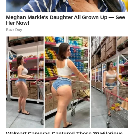
potiskivali emocije, sada dolazi trenutak suočavanja.
U ljubavi, otvoren razgovor može rešiti nesporazume.
Slobodni Rak može upoznati osobu koja unosi sigurnost.
Finansijski, situacija je stabilna, ali izbegavajte pozajmice.
LAV – Test ega i prilika za rast
Lav ulazi u period u kojem mora balansirati između
ponosa i realnosti. Neko može dovesti u pitanje vašu
odluku, ali to je prilika da pokažete zrelost.
U ljubavi dolazi trenutak jasnoće. Ako ste slobodni,
moguće je poznanstvo koje vas inspiriše.
Finansijski, dolazi prilika koja zahteva hrabrost, ali i