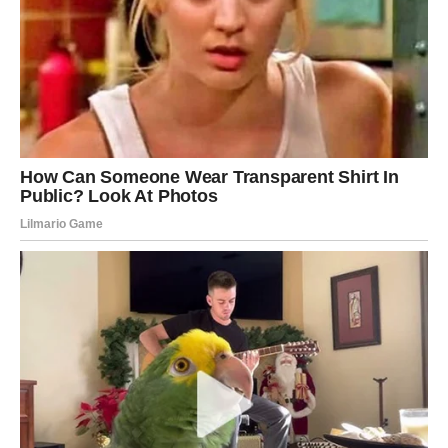
VODOLIJA – Iznenadna rešenja
Vodolija može doživeti neočekivani obrt koji donosi
olakšanje. Planovi se menjaju, ali u vašu korist.
U ljubavi dolazi više iskrenosti i spontanosti.
Finansijski, moguće su dobre vesti.
RIBE – Intuicija vas vodi ka
pravoj odluci
Ribe sada moraju slušati unutrašnji glas. Emotivno, dolazi
duboko razumevanje.
U ljubavi je moguće romantično iznenađenje.