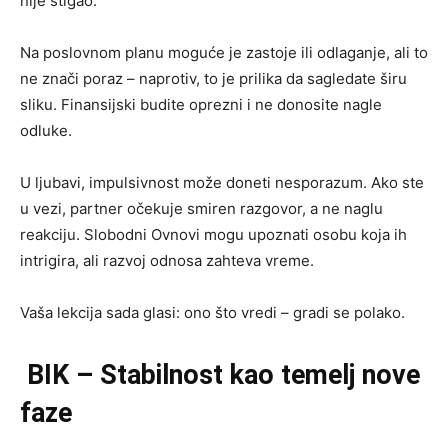
nije stigao.
Na poslovnom planu moguće je zastoje ili odlaganje, ali to
ne znači poraz – naprotiv, to je prilika da sagledate širu
sliku. Finansijski budite oprezni i ne donosite nagle
odluke.
U ljubavi, impulsivnost može doneti nesporazum. Ako ste
u vezi, partner očekuje smiren razgovor, a ne naglu
reakciju. Slobodni Ovnovi mogu upoznati osobu koja ih
intrigira, ali razvoj odnosa zahteva vreme.
Vaša lekcija sada glasi: ono što vredi – gradi se polako.
BIK – Stabilnost kao temelj nove
faze