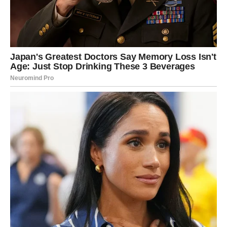
Blizanci ulaze u period u kojem će morati da promene
način razmišljanja o jednoj važnoj situaciji. Nije sve onako
kako deluje na prvi pogled.
Na poslovnom planu moguće su nove informacije koje
menjaju plan. Finansijski, budite oprezni sa impulsivnim
troškovima.
U ljubavi dolazi komunikacija koja razjašnjava sumnje.
Slobodni Blizanci mogu započeti zanimljivo poznanstvo
koje počinje kroz razgovor.
RAK – Emotivna stabilnost dolazi
kroz iskrenost
Rak u ovom periodu mora biti iskren prema sebi. Ako ste