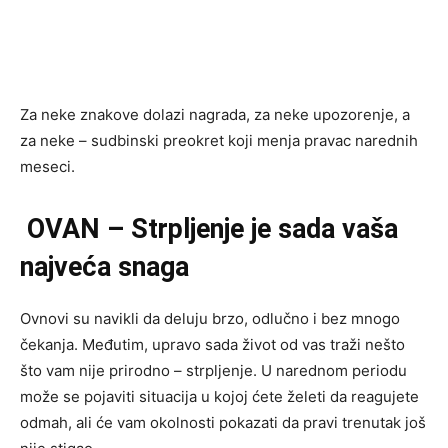
Za neke znakove dolazi nagrada, za neke upozorenje, a
za neke – sudbinski preokret koji menja pravac narednih
meseci.
OVAN – Strpljenje je sada vaša
najveća snaga
Ovnovi su navikli da deluju brzo, odlučno i bez mnogo
čekanja. Međutim, upravo sada život od vas traži nešto
što vam nije prirodno – strpljenje. U narednom periodu
može se pojaviti situacija u kojoj ćete želeti da reagujete
odmah, ali će vam okolnosti pokazati da pravi trenutak još