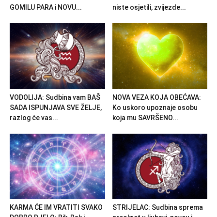
GOMILU PARA i NOVU...
niste osjetili, zvijezde...
VODOLIJA: Sudbina vam BAŠ
NOVA VEZA KOJA OBEĆAVA:
SADA ISPUNJAVA SVE ŽELJE,
Ko uskoro upoznaje osobu
razlog će vas...
koja mu SAVRŠENO...
KARMA ĆE IM VRATITI SVAKO
STRIJELAC: Sudbina sprema