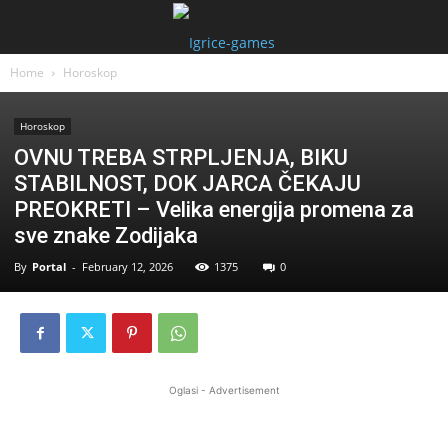
Home
Horoskop
Horoskop
OVNU TREBA STRPLJENJA, BIKU
STABILNOST, DOK JARCA ČEKAJU
PREOKRETI – Velika energija promena za
sve znake Zodijaka
By
Portal
-
February 12, 2026
1375
0
Oglasi - Advertisement