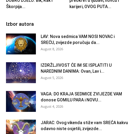
DOBRO DJELO: Bik, Rak i
preokret u ljubavi, novcu i
Škorpija...
karijeri, OVOG PUTA...
Izbor autora
LAV: Nova sedmica VAM NOSI NOVAC i
SREĆU, zvijezde poručuju da...
August 8, 2026
IZDRŽLJIVOST ĆE IM SE ISPLATITI U
NAREDNIM DANIMA: Ovan, Lav i...
August 5, 2026
VAGA: DO KRAJA SEDMICE ZVIJEZDE VAM
donose GOMILU PARA i NOVU...
August 4, 2026
JARAC: Ovog vikenda stiže vam SREĆA kakvu
odavno niste osjetili, zvijezde...