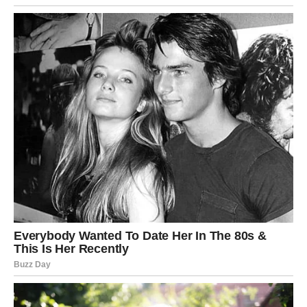
Vaga mora pronaći ravnotežu u jednoj važnoj odluci.
Emocije su jake, ali razum vas upozorava da ne žurite.
U ljubavi dolazi razgovor koji menja tok odnosa. Slobodna
Vaga može doživeti romantičan susret.
Finansijski, budite oprezni sa većim ulaganjima.
ŠKORPIJA – Intenzitet i
razotkrivanje istine
Škorpija ulazi u fazu razotkrivanja. Istina izlazi na videlo,
bilo u poslu ili ljubavi.
U emotivnom smislu, moguće je priznanje ili preokret koji