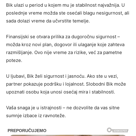
Bik ulazi u period u kojem mu je stabilnost najvažnija. U
poslednje vreme možda ste osećali blagu nesigurnost, ali
sada dolazi vreme da učvrstite temelje.
Finansijski se otvara prilika za dugoročnu sigurnost –
možda kroz novi plan, dogovor ili ulaganje koje zahteva
razmišljanje. Ovo nije vreme za rizike, već za pametne
poteze.
U ljubavi, Bik želi sigurnost i jasnoću. Ako ste u vezi,
partner pokazuje podršku i lojalnost. Slobodni Bik može
upoznati osobu koja unosi osećaj mira i stabilnosti.
Vaša snaga je u istrajnosti – ne dozvolite da vas sitne
sumnje izbace iz ravnoteže.