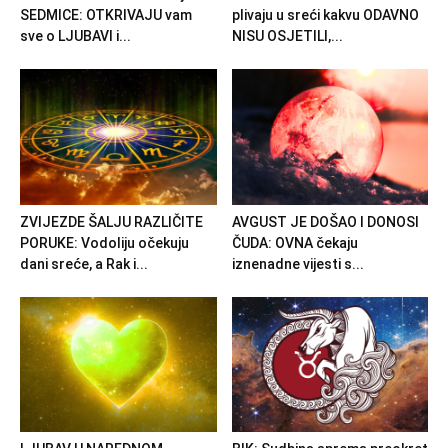
SEDMICE: OTKRIVAJU vam
plivaju u sreći kakvu ODAVNO
sve o LJUBAVI i...
NISU OSJETILI,...
ZVIJEZDE ŠALJU RAZLIČITE
AVGUST JE DOŠAO I DONOSI
PORUKE: Vodoliju očekuju
ČUDA: OVNA čekaju
dani sreće, a Rak i...
iznenadne vijesti s...