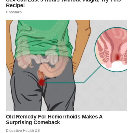
povratak osobe sa kojom je ostalo mnogo nerešenog
istinu koja izlazi na površinu posle dužeg vremena
Ovo nije laka energija, ali je
neophodna
. Stara ljubav se
vraća da bi se razrešile karmičke lekcije – da biste
oprostili, pustili ili obnovili vezu na potpuno drugačijim
osnovama. Ako se ljubav ponovo zapali, biće to jače nego
ranije, ali samo ako su obe strane spremne na iskrenost i
transformaciju.
Za Škorpiju, ovo je period emotivnog buđenja i istine. Ne
možete pobeći od onoga što srce oseća – ali sada imate
snagu da izaberete šta vam zaista treba.