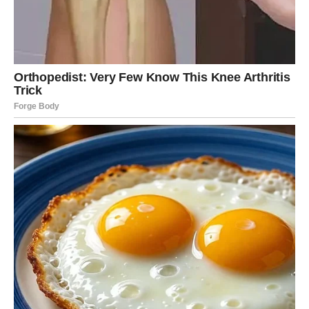
U narednom periodu, Bik može doživeti:
kontakt od bivše ljubavi koja se kaje
susret koji budi snažnu nostalgiju
priznanje osećanja koje je dugo bilo potiskivano
Ova osoba dolazi sa željom da ispravi greške, da ponudi
stabilnost i sigurnost koju tada nije znala ili mogla da
pruži. Sudbina vam daje priliku da odlučite –
da li ste
spremni da oprostite i pokušate ponovo
, ili je ovo
trenutak kada konačno puštate ono što vas je vezivalo.
Za mnoge Bikove, ovo može biti
sudbinski povratak
prave ljubavi
, ali samo ako se obe strane menjaju. Ako se
vraća isto ponašanje i iste rane – vaša duša će to odmah
prepoznati.