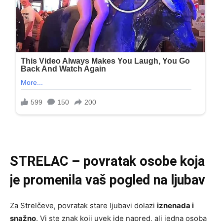
STRELAC – povratak osobe koja
je promenila vaš pogled na ljubav
Za Strelčeve, povratak stare ljubavi dolazi
iznenada i
snažno
. Vi ste znak koji uvek ide napred, ali jedna osoba