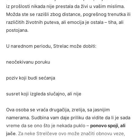
iz prošlosti nikada nije prestala da živi u vašim mislima.
Možda ste se razišli zbog distance, pogrešnog trenutka ili
različitih životnih puteva, ali emocija je ostala – tiha, ali
postojana.
U narednom periodu, Strelac može dobiti:
neočekivanu poruku
poziv koji budi sećanja
susret koji izgleda slučajno, ali nije
Ova osoba se vraća drugačija, zrelija, sa jasnijim
namerama. Sudbina vam daje priliku da vidite da li je sada
vreme da se ono što je nekada puklo –
ponovo spoji, ali
jače
. Za neke Strelčeve ovo može značiti obnovu veze,