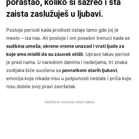
porastao, koliko si sazreo i šta
zaista zaslužuješ u ljubavi.
Postoje periodi kada prošlost ostaje tamo gde joj je
mesto – iza nas. Ali postoje i oni posebni trenuci kada se
sudbina umeša, okrene vreme unazad i vrati ljude za
koje smo mislili da su zauvek otišli
. Upravo takav period
je pred nama. U narednim danima i nedeljama, tri znaka
zodijaka biće suočena sa
povratkom starih ljubavi
,
emocija koje nikada nisu u potpunosti nestale i priča koje
nisu dobile svoj pravi završetak.
Sadržaj se nastavlja nakon oglasa