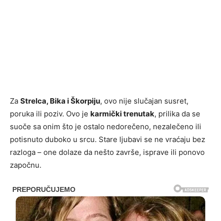
Za
Strelca, Bika i Škorpiju
, ovo nije slučajan susret,
poruka ili poziv. Ovo je
karmički trenutak
, prilika da se
suoče sa onim što je ostalo nedorečeno, nezalečeno ili
potisnuto duboko u srcu. Stare ljubavi se ne vraćaju bez
razloga – one dolaze da nešto završe, isprave ili ponovo
započnu.