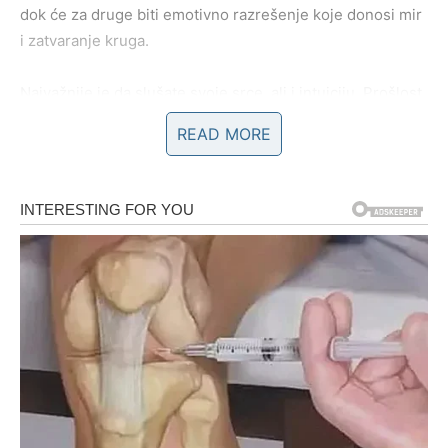
dok će za druge biti emotivno razrešenje koje donosi mir
i zatvaranje kruga.
Najvažnije je da slušate svoje srce, ali i intuiciju. Prošlost
se vraća ne da vas zbuni, već da vam pokaže koliko ste se
READ MORE
promenili.
BIK – ljubav koja nikada nije
izgubila snagu
Za Bika, stare ljubavi se vraćaju
tiho, ali duboko
emotivno
. Vi ste znak koji voli jednom, ali zauvek. Iako
možda niste pokazivali koliko vam je teško bilo nakon
raskida, u vama je ostala veza koju vreme nije uspelo da
izbriše.