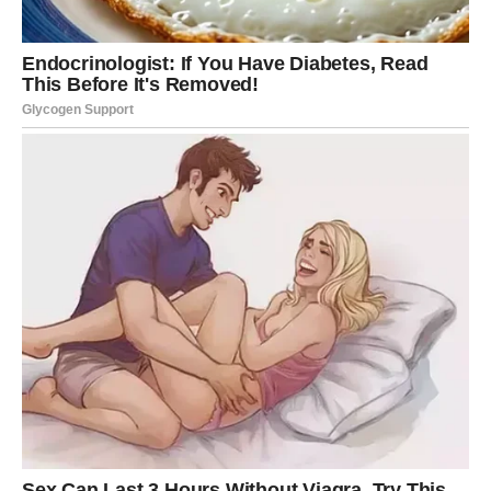
ŠKORPIJA – karmička ljubav se
ponovo aktivira
Škorpije su znak najdubljih emocija, a njihove ljubavi
nikada ne završavaju površno. Kada se stara ljubav vraća
u život Škorpije, to je uvek
intenzivno, snažno i
sudbinski
. Ovo je osoba sa kojom ste delili strasti, tajne i
bol – veza koja je ostavila trag zauvek.
U narednom periodu, Škorpija može doživeti:
snažan susret koji menja tok emocija