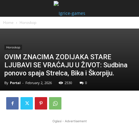
Home
Horoskop
Horoskop
OVIM ZNACIMA ZODIJAKA STARE
LJUBAVI SE VRAĆAJU U ŽIVOT: Sudbina
ponovo spaja Strelca, Bika i Škorpiju.
By
Portal
-
February 2, 2026
2530
0
Oglasi - Advertisement