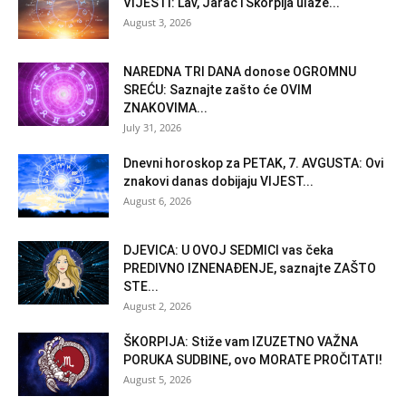
VIJESTI: Lav, Jarac i Škorpija ulaze...
August 3, 2026
NAREDNA TRI DANA donose OGROMNU
SREĆU: Saznajte zašto će OVIM
ZNAKOVIMA...
July 31, 2026
Dnevni horoskop za PETAK, 7. AVGUSTA: Ovi
znakovi danas dobijaju VIJEST...
August 6, 2026
DJEVICA: U OVOJ SEDMICI vas čeka
PREDIVNO IZNENAĐENJE, saznajte ZAŠTO
STE...
August 2, 2026
ŠKORPIJA: Stiže vam IZUZETNO VAŽNA
PORUKA SUDBINE, ovo MORATE PROČITATI!
August 5, 2026