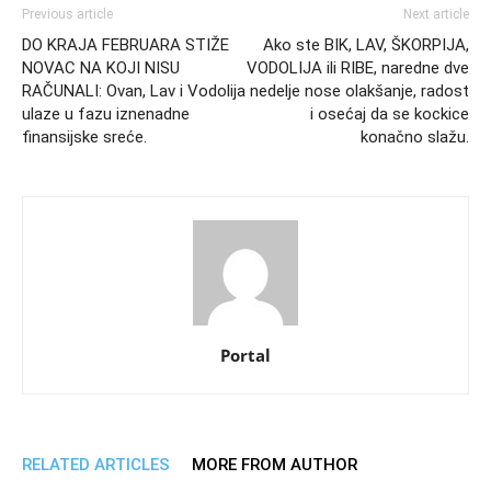
Previous article
Next article
DO KRAJA FEBRUARA STIŽE
Ako ste BIK, LAV, ŠKORPIJA,
NOVAC NA KOJI NISU
VODOLIJA ili RIBE, naredne dve
RAČUNALI: Ovan, Lav i Vodolija
nedelje nose olakšanje, radost
ulaze u fazu iznenadne
i osećaj da se kockice
finansijske sreće.
konačno slažu.
Portal
RELATED ARTICLES
MORE FROM AUTHOR