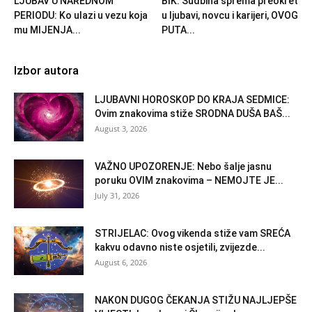
LJUBAV U NAREDNOM
BIK: Sudbina sprema preokret
PERIODU: Ko ulazi u vezu koja
u ljubavi, novcu i karijeri, OVOG
mu MIJENJA...
PUTA...
Izbor autora
LJUBAVNI HOROSKOP DO KRAJA SEDMICE:
Ovim znakovima stiže SRODNA DUŠA BAŠ...
August 3, 2026
VAŽNO UPOZORENJE: Nebo šalje jasnu
poruku OVIM znakovima – NEMOJTE JE...
July 31, 2026
STRIJELAC: Ovog vikenda stiže vam SREĆA
kakvu odavno niste osjetili, zvijezde...
August 6, 2026
NAKON DUGOG ČEKANJA STIŽU NAJLJEPŠE