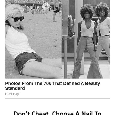
Kada Lav prestane da se dokazuje i počne da
veruje da
zaslužuje više
, novac dolazi brže nego što očekuje.
Zašto se Lav bogati:
jer zauzima mesto koje mu prirodno
pripada.
STRELAC – VELIKI NOVAC
KROZ PROMENU PRAVCA
Strelac se bogati
kada izađe iz poznatog okvira
. Do
sredine godine dolazi prilika koja zahteva hrabru odluku:
promena posla, selidba, rad sa strancima, online tržište ili
širenje posla.
Kod Strelca novac dolazi kroz:
inostranstvo, obrazovanje, putovanja