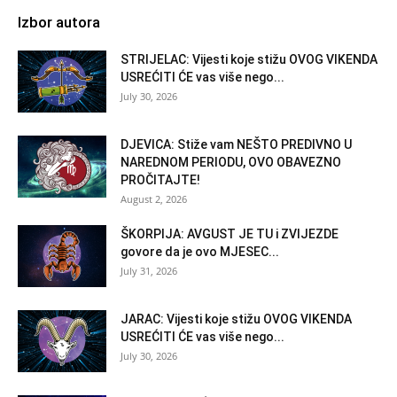
Izbor autora
STRIJELAC: Vijesti koje stižu OVOG VIKENDA
USREĆITI ĆE vas više nego...
July 30, 2026
DJEVICA: Stiže vam NEŠTO PREDIVNO U
NAREDNOM PERIODU, OVO OBAVEZNO
PROČITAJTE!
August 2, 2026
ŠKORPIJA: AVGUST JE TU i ZVIJEZDE
govore da je ovo MJESEC...
July 31, 2026
JARAC: Vijesti koje stižu OVOG VIKENDA
USREĆITI ĆE vas više nego...
July 30, 2026