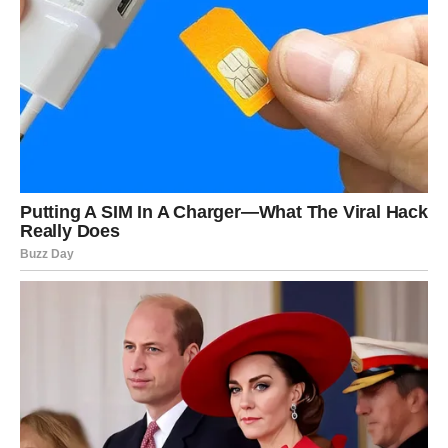
finansija i rešavanje starih obaveza.
Ovo je znak koji:
pametno ulaže
povećava prihod kroz dodatne angažmane
racionalno troši i pametno štedi
Kod Device bogatstvo ne dolazi kao šok, već kao
sigurnost koja se oseća svakim mesecom
.
Zašto se Devica bogati:
jer zna da svaki mali potez ima
dugoročnu vrednost.