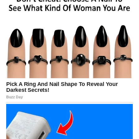
nove projekte koji imaju širi domet
rizik koji je promišljen, ne impulsivan
Onaj Strelac koji se usudi da kaže „da“ novom pravcu –
može doživeti finansijski skok kakav ranije nije imao.
Zašto se Strelac bogati:
jer razmišlja široko i deluje
hrabro.
DEVICA – TIHO, ALI SIGURNO
BOGATSTVO
Devica ne pravi buku – ali pravi rezultat. Do sredine
godine dolazi
kontinuiran rast prihoda
, stabilizacija