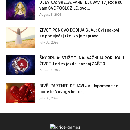
DJEVICA: SREĆA, PARE i LJUBAV, zvijezde su
vam SVE POSLOŽILE, ovo...
August 3, 2026
ŽIVOT PONOVO DOBIJA SJAJ: Ovi znakovi
se podsjećaju koliko je zapravo...
July 30, 2026
ŠKORPIJA: STIŽE TI NAJVAŽNIJA PORUKA U
ŽIVOTU od zvijezda, saznaj ZAŠTO!
August 1, 2026
BIVŠI PARTNER SE JAVLJA: Uspomene se
bude baš ovog vikenda, i...
July 30, 2026