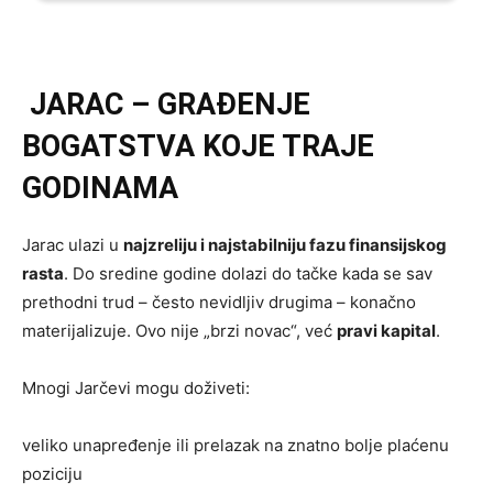
JARAC – GRAĐENJE
BOGATSTVA KOJE TRAJE
GODINAMA
Jarac ulazi u
najzreliju i najstabilniju fazu finansijskog
rasta
. Do sredine godine dolazi do tačke kada se sav
prethodni trud – često nevidljiv drugima – konačno
materijalizuje. Ovo nije „brzi novac“, već
pravi kapital
.
Mnogi Jarčevi mogu doživeti:
veliko unapređenje ili prelazak na znatno bolje plaćenu
poziciju