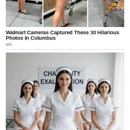
Ono što je presudno jeste
promena mentaliteta
– Bik
prestaje da se drži onoga što je „sigurno ali malo“, i
počinje da bira ono što donosi više, ali zahteva hrabrost.
Zašto se Bik bogati:
jer zna kako da pretvori stabilnost u
obilje.
ŠKORPIJA – NAGLI
FINANSIJSKI SKOK I MOĆ
Kod Škorpije je novac povezan sa
transformacijom
. Do
sredine godine može se dogoditi finansijski obrt koji
deluje iznenada, ali u stvari dolazi kao posledica dugog
unutrašnjeg procesa.
Ovo može biti: