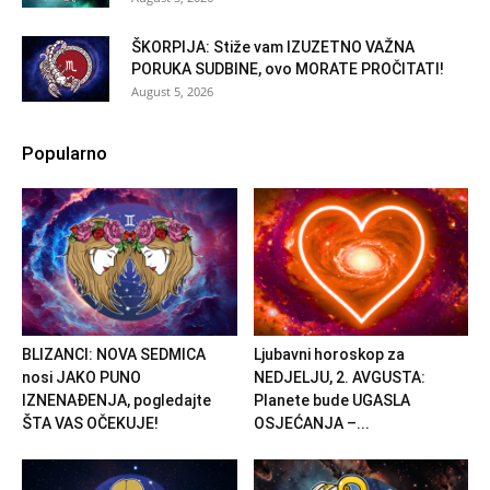
ŠKORPIJA: Stiže vam IZUZETNO VAŽNA
PORUKA SUDBINE, ovo MORATE PROČITATI!
August 5, 2026
Popularno
BLIZANCI: NOVA SEDMICA
Ljubavni horoskop za
nosi JAKO PUNO
NEDJELJU, 2. AVGUSTA:
IZNENAĐENJA, pogledajte
Planete bude UGASLA
ŠTA VAS OČEKUJE!
OSJEĆANJA –...