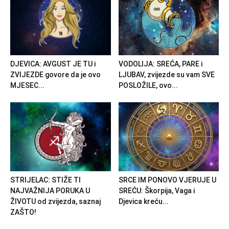
DJEVICA: AVGUST JE TU i
VODOLIJA: SREĆA, PARE i
ZVIJEZDE govore da je ovo
LJUBAV, zvijezde su vam SVE
MJESEC...
POSLOŽILE, ovo...
STRIJELAC: STIŽE TI
SRCE IM PONOVO VJERUJE U
NAJVAŽNIJA PORUKA U
SREĆU: Škorpija, Vaga i
ŽIVOTU od zvijezda, saznaj
Djevica kreću...
ZAŠTO!