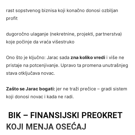
rast sopstvenog biznisa koji konačno donosi ozbiljan
profit
dugoročno ulaganje (nekretnine, projekti, partnerstva)
koje počinje da vraća višestruko
Ono što je ključno: Jarac sada
zna koliko vredi
i više ne
pristaje na potcenjivanje. Upravo ta promena unutrašnjeg
stava otključava novac.
Zašto se Jarac bogati:
jer ne traži prečice – gradi sistem
koji donosi novac i kada ne radi.
BIK – FINANSIJSKI PREOKRET
KOJI MENJA OSEĆAJ