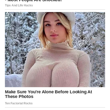
LAV – NOVAC KROZ
VIDJENOST, UTICAJ I USPEH
Lav ulazi u period u kojem se
rad, talenat i ličnost
konačno primećuju
. Do sredine godine novac dolazi
zajedno sa priznanjima, većom odgovornošću i
vidljivošću.
Lavovi se mogu obogatiti kroz:
javni rad, vođstvo, kreativne projekte
posao gde se ističu i nose autoritet
lični brend, umetnost, marketing, menadžment