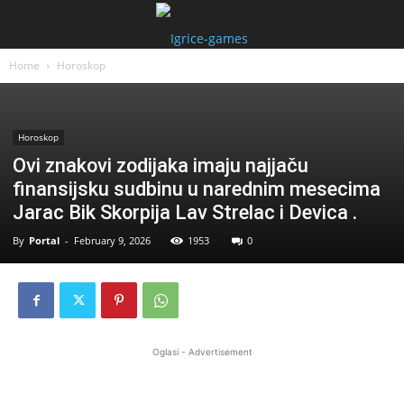
Home
Horoskop
Horoskop
Ovi znakovi zodijaka imaju najjaču
finansijsku sudbinu u narednim mesecima
Jarac Bik Skorpija Lav Strelac i Devica .
By
Portal
-
February 9, 2026
1953
0
Oglasi - Advertisement