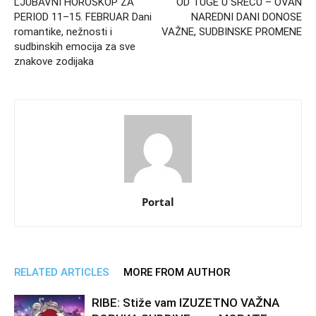
LJUBAVNI HOROSKOP ZA
OD TUGE U SREĆU – OVAN
PERIOD 11–15. FEBRUAR Dani
NAREDNI DANI DONOSE
romantike, nežnosti i
VAŽNE, SUDBINSKE PROMENE
sudbinskih emocija za sve
znakove zodijaka
Portal
RELATED ARTICLES
MORE FROM AUTHOR
RIBE: Stiže vam IZUZETNO VAŽNA