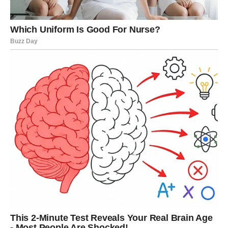
veliki dobitak kroz partnerstvo, kredit, ulaganje ili
nasledstvo
finansijski obrt koji menja stil života iz korena
ulazak u posao gde se upravlja većim sumama novca
Ovo nije „lak novac“ – dolazi sa odgovornošću i potrebom
za mudrim upravljanjem. Škorpija koja se vodi intuicijom,
a ne pohlepom, može
preći u potpuno novu finansijsku
ligu
.
Zašto se Škorpija bogati:
jer zna da rizikuje onda kada
drugi odustaju.