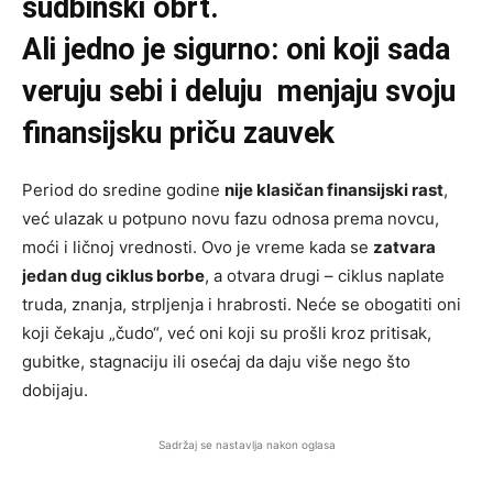
sudbinski obrt.
Ali jedno je sigurno: oni koji sada
veruju sebi i deluju menjaju svoju
finansijsku priču zauvek
Period do sredine godine
nije klasičan finansijski rast
,
već ulazak u potpuno novu fazu odnosa prema novcu,
moći i ličnoj vrednosti. Ovo je vreme kada se
zatvara
jedan dug ciklus borbe
, a otvara drugi – ciklus naplate
truda, znanja, strpljenja i hrabrosti. Neće se obogatiti oni
koji čekaju „čudo“, već oni koji su prošli kroz pritisak,
gubitke, stagnaciju ili osećaj da daju više nego što
dobijaju.
Sadržaj se nastavlja nakon oglasa