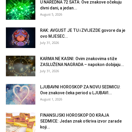
U NAREDNA 72 SATA: Ove znakove očekuju
divni dani, a jedan...
August 5, 2026
RAK: AVGUST JE TU i ZVIJEZDE govore da je
ovo MJESEC...
July 31, 2026
KARMA NE KASNI: Ovim znakovima stiže
ZASLUŽENA NAGRADA – napokon dobijaju...
July 31, 2026
LJUBAVNI HOROSKOP ZA NOVU SEDMICU:
Ove znakove čeka period u LJUBAVI...
August 1, 2026
FINANSIJSKI HOROSKOP DO KRAJA
SEDMICE: Jedan znak otkriva izvor zarade
koji...