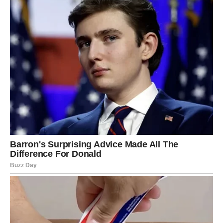
Savjet za Blizance: budite fokusirani. Rasipanje energije
može umanjiti efekat prilike koja dolazi.