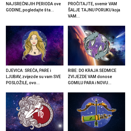
NAJSREĆNIJIH PERIODA ove
PROČITAJTE, svemir VAM
GODINE, pogledajte šta...
ŠALJE TAJNU PORUKU koja
VAM...
DJEVICA: SREĆA, PARE i
RIBE: DO KRAJA SEDMICE
LJUBAV, zvijezde su vam SVE
ZVIJEZDE VAM donose
POSLOŽILE, ovo...
GOMILU PARA i NOVU...