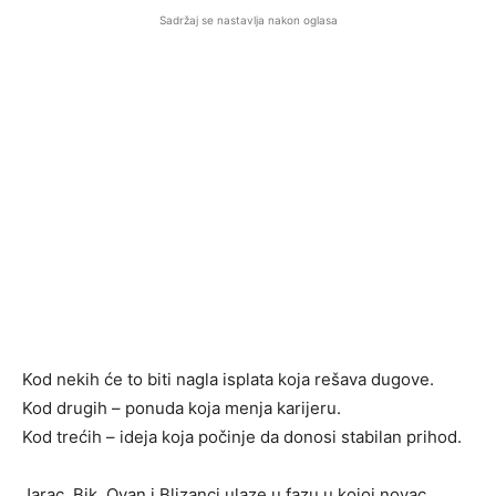
Sadržaj se nastavlja nakon oglasa
Kod nekih će to biti nagla isplata koja rešava dugove.
Kod drugih – ponuda koja menja karijeru.
Kod trećih – ideja koja počinje da donosi stabilan prihod.
Jarac, Bik, Ovan i Blizanci ulaze u fazu u kojoj novac