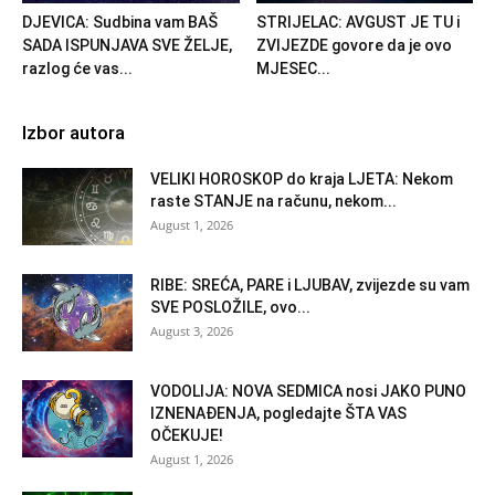
DJEVICA: Sudbina vam BAŠ
STRIJELAC: AVGUST JE TU i
SADA ISPUNJAVA SVE ŽELJE,
ZVIJEZDE govore da je ovo
razlog će vas...
MJESEC...
Izbor autora
VELIKI HOROSKOP do kraja LJETA: Nekom
raste STANJE na računu, nekom...
August 1, 2026
RIBE: SREĆA, PARE i LJUBAV, zvijezde su vam
SVE POSLOŽILE, ovo...
August 3, 2026
VODOLIJA: NOVA SEDMICA nosi JAKO PUNO
IZNENAĐENJA, pogledajte ŠTA VAS
OČEKUJE!
August 1, 2026