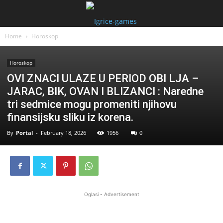
Home
Horoskop
Horoskop
OVI ZNACI ULAZE U PERIOD OBI LJA –
JARAC, BIK, OVAN I BLIZANCI : Naredne
tri sedmice mogu promeniti njihovu
finansijsku sliku iz korena.
By
Portal
-
February 18, 2026
1956
0
Oglasi - Advertisement