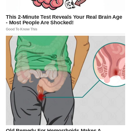
Ovnovi ulaze u period ubrzanih finansijskih događaja. Kod
vas novac dolazi kroz akciju i brzu odluku. Ako budete
čekali – prilika može proći. Ako reagujete – profit može
biti iznenađujuće brz.
Moguće je:
pokretanje novog projekta koji donosi dodatnu zaradu,
prihvatanje prilikje koja je rizična, ali isplativa,
saradnja koja počinje spontano, ali prerasta u ozbiljan
posao,
honorarni rad koji donosi značajan priliv.