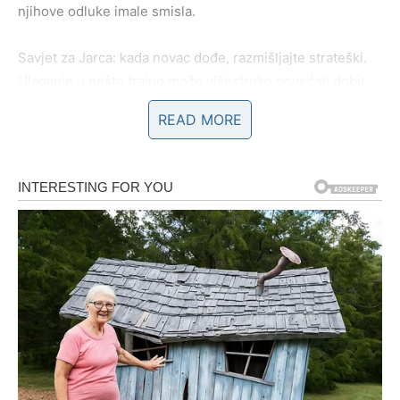
njihove odluke imale smisla.
Savjet za Jarca: kada novac dođe, razmišljajte strateški.
Ulaganje u nešto trajno može višestruko povećati dobit.
READ MORE
BIK – NEOČEKIVANI PRILIV I
FINANSIJSKO OLAKŠANJE
Bikovi su znak koji je prirodno povezan sa materijalnom
sigurnošću, ali poslednjih meseci mnogi su osećali
nestabilnost ili brigu oko troškova. Naredne tri sedmice
donose preokret koji vraća mir.
Može se desiti:
vraćanje većeg duga ili novca koji ste skoro otpisali,