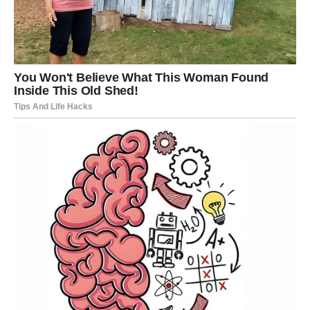
povišica ili promena uslova rada koja povećava prihod,
dobit kroz porodicu, nasledstvo ili poklon,
uspešna investicija ili pametan finansijski potez.
Ono što je najvažnije jeste osećaj rasterećenja. Kao da se
teret skida sa leđa i budžet konačno diše. Bik sada ima
priliku da planira unapred bez straha.
Savjet za Bika: ne bojte se većih ciljeva. Sada je pravo
vreme da postavite temelje za ozbiljno dugoročno
bogatstvo.
OVAN – HRABROST DONOSI
BRZU ZARADU