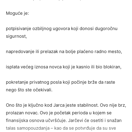
Moguće je:
potpisivanje ozbiljnog ugovora koji donosi dugoročnu
sigurnost,
napredovanje ili prelazak na bolje plaćeno radno mesto,
isplata većeg iznosa novca koji je kasnio ili bio blokiran,
pokretanje privatnog posla koji počinje brže da raste
nego što ste očekivali.
Ono što je ključno kod Jarca jeste stabilnost. Ovo nije brz,
prolazan novac. Ovo je početak perioda u kojem se
finansijska osnova učvršćuje. Jarčevi će osetiti i snažan
talas samopouzdanja – kao da se potvrđuje da su sve