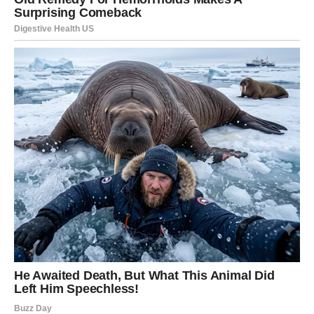
Kod Ovna je posebno naglašeno da novac dolazi kao
nagrada za hrabrost. Ovo je period kada se isplati izaći iz
zone komfora.
Savjet za Ovna: nemojte potrošiti dobit u trenutku
euforije. Pametna raspodela može udvostručiti vaš profit.
BLIZANCI – PROFIT KROZ
KOMUNIKACIJU I
UMREŽAVANJE
Blizanci u naredne tri sedmice mogu doživeti finansijski
pomak kroz razgovore, kontakte i ideje. Jedan sastanak,
jedna poruka ili jedno poznanstvo mogu pokrenuti lanac