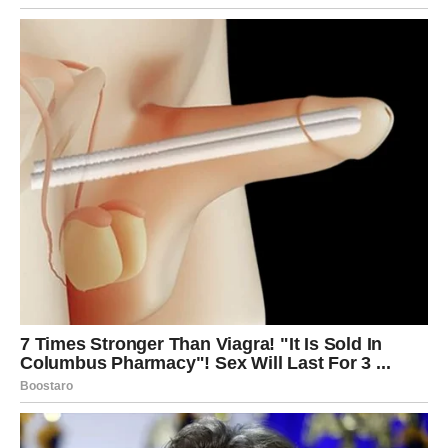
događaja koji vodi ka većoj zaradi.
Moguće je:
sklapanje dogovora ili potpisivanje ugovora,
širenje projekta kroz društvene mreže ili online
platforme,
dolazak novog klijenta ili partnera,
pokretanje kreativne ideje koja počinje da se monetizuje.
Vaša sposobnost komunikacije sada postaje izvor
prihoda. Ako iskoristite svoje kontakte i predstavite se na
pravi način, profit može biti značajan.