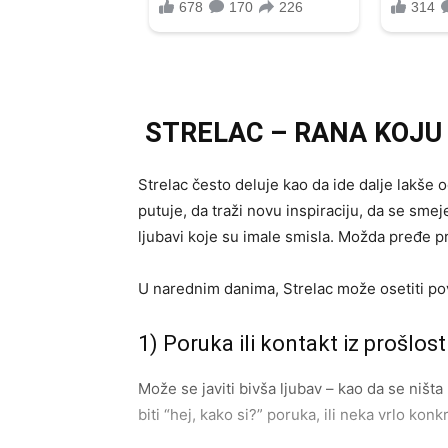
STRELAC – RANA KOJU
Strelac često deluje kao da ide dalje lakše
putuje, da traži novu inspiraciju, da se smeje 
ljubavi koje su imale smisla. Možda pređe pre
U narednim danima, Strelac može osetiti povr
1) Poruka ili kontakt iz prošlost
Može se javiti bivša ljubav – kao da se ništ
biti “hej, kako si?” poruka, ili neka vrlo ko