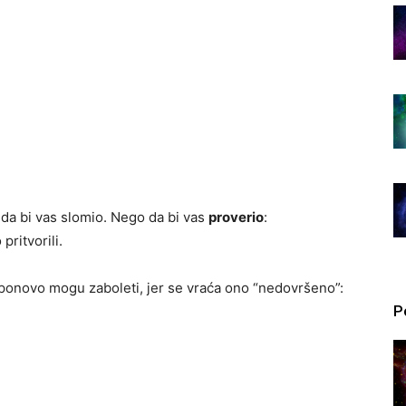
 da bi vas slomio. Nego da bi vas
proverio
:
 pritvorili.
 ponovo mogu zaboleti, jer se vraća ono “nedovršeno”:
P