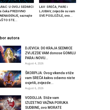
ARAC: U OVOJ SEDMICI
LAV: SREĆA, PARE i
s čeka PREDIVNO
LJUBAV, zvijezde su vam
NENAĐENJE, saznajte
SVE POSLOŽILE, ovo...
AŠTO STE...
zbor autora
DJEVICA: DO KRAJA SEDMICE
ZVIJEZDE VAM donose GOMILU
PARA i NOVU...
August 4, 2026
ŠKORPIJA: Ovog vikenda stiže
vam SREĆA kakvu odavno niste
osjetili, zvijezde...
August 6, 2026
VODOLIJA: Stiže vam
IZUZETNO VAŽNA PORUKA
SUDBINE, ovo MORATE