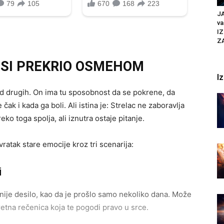
J
va
IZ
Z
 SI PREKRIO OSMEHOM
I
 od drugih. On ima tu sposobnost da se pokrene, da
čak i kada ga boli. Ali istina je: Strelac ne zaboravlja
ko toga spolja, ali iznutra ostaje pitanje.
atak stare emocije kroz tri scenarija:
i
a nije desilo, kao da je prošlo samo nekoliko dana. Može
nkretna rečenica koja te pogodi pravo u srce.