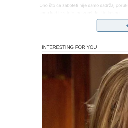
Ono što će zaboleti nije samo sadržaj poruk
sada kad je stiglo, ne znaš da li je kasno.
2) Slučajan susret
Strelčevi često doživljavaju sudbinske susre
misliš da si miran – pojavi se neko. I srce 
3) Nostalgija i “šta bi bilo”
Čak i bez kontakta, moguće je da te napadne
sam prerano otišao? Da li sam previše oček
Šta zapravo boli Strelca?
To što je dao slobodu, a dobio neizvesnost.