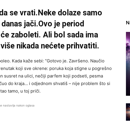
u da se vrati.Neke dolaze samo
 danas jači.Ovo je period
N
će zaboleti. Ali bol sada ima
iše nikada nećete prihvatiti.
boleo. Kada kaže sebi: “Gotovo je. Završeno. Naučio
trenutak koji sve okrene: poruka koja stigne u pogrešno
n susret na ulici, nečiji parfem koji podseti, pesma
a čuo do kraja… i odjednom shvatiš – nije problem što si
ao tamo, u toj priči.
se nastavlja nakon oglasa