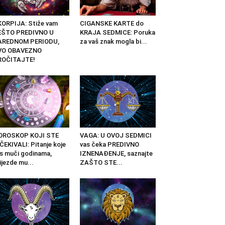
ORPIJA: Stiže vam
CIGANSKE KARTE do
EŠTO PREDIVNO U
KRAJA SEDMICE: Poruka
AREDNOM PERIODU,
za vaš znak mogla bi...
VO OBAVEZNO
ROČITAJTE!
OROSKOP KOJI STE
VAGA: U OVOJ SEDMICI
ČEKIVALI: Pitanje koje
vas čeka PREDIVNO
s muči godinama,
IZNENAĐENJE, saznajte
ijezde mu...
ZAŠTO STE...