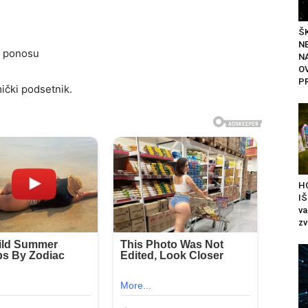
ŠK
N
 u ponosu
N
O
P
mički podsetnik.
H
IŠ
va
zv