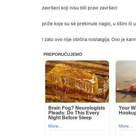
završeci koji nisu bili pravi završeci
priče koje su se prekinule naglo, u tišini ili
I zato ovo nije obična nostalgija. Ovo je kar