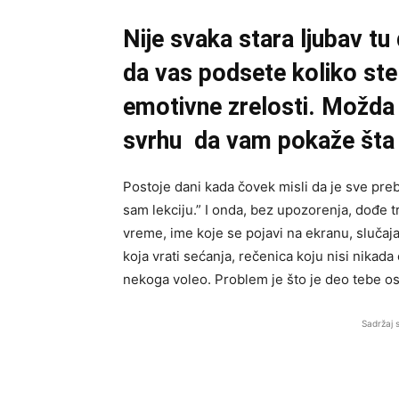
Nije svaka stara ljubav t
da vas podsete koliko ste
emotivne zrelosti. Možda 
svrhu da vam pokaže šta v
Postoje dani kada čovek misli da je sve pre
sam lekciju.” I onda, bez upozorenja, dođe 
vreme, ime koje se pojavi na ekranu, slučaja
koja vrati sećanja, rečenica koju nisi nikad
nekoga voleo. Problem je što je deo tebe ost
Sadržaj 