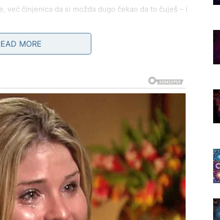
e, već činjenica da si možda dugo čekao da to čuješ – i
READ MORE
te “u prolazu”. Baš tada, kada si najopušteniji, kad
reaguje pre mozga.
 talas razmišljanja:
“Da li smo mogli drugačije? Da li
ivao?”