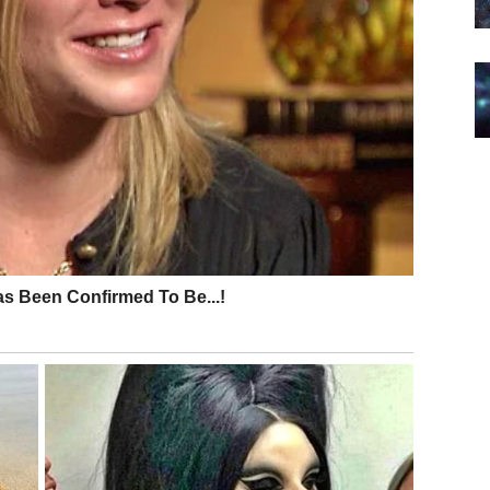
st.
sebno”, ali nije dočekao dokaz.
du:
o ako vidiš promenu.
onosi mir ili ga vraća u onaj stari nemir.
da su obe strane naučile lekciju.