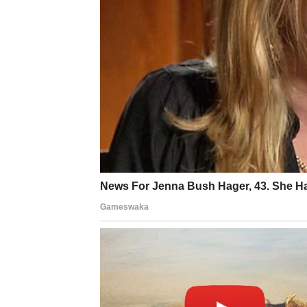
To što je verovao u potencijal, a ne u realno
To što je u dubini osećao da je to “nešto po
Lekcija za Strelca u ovom perio
Ne vraćaj se zbog nostalgije. Vrati se sam
Strelac sada mora da bira: da li mu ta priča d
Ako se bivša ljubav vraća, to može biti:
test tvoje emotivne zrelosti
ili prava druga šansa, ali samo pod uslovom 