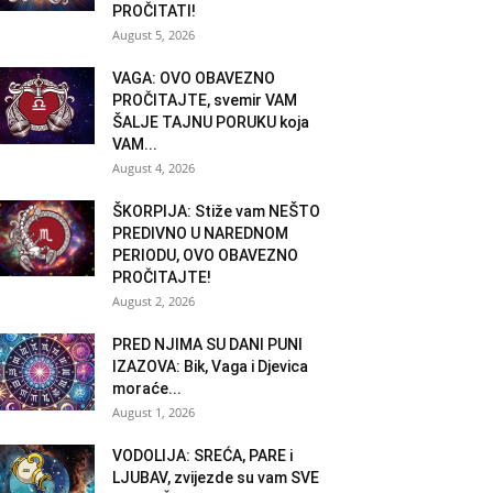
PROČITATI!
August 5, 2026
VAGA: OVO OBAVEZNO
PROČITAJTE, svemir VAM
ŠALJE TAJNU PORUKU koja
VAM...
August 4, 2026
ŠKORPIJA: Stiže vam NEŠTO
PREDIVNO U NAREDNOM
PERIODU, OVO OBAVEZNO
PROČITAJTE!
August 2, 2026
PRED NJIMA SU DANI PUNI
IZAZOVA: Bik, Vaga i Djevica
moraće...
August 1, 2026
VODOLIJA: SREĆA, PARE i
LJUBAV, zvijezde su vam SVE