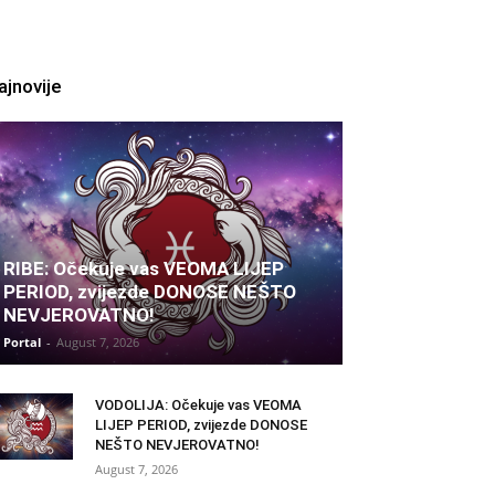
ajnovije
RIBE: Očekuje vas VEOMA LIJEP
PERIOD, zvijezde DONOSE NEŠTO
NEVJEROVATNO!
Portal
-
August 7, 2026
VODOLIJA: Očekuje vas VEOMA
LIJEP PERIOD, zvijezde DONOSE
NEŠTO NEVJEROVATNO!
August 7, 2026