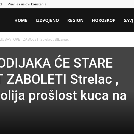
kt
Pravila i uslovi korištenja
HOME
IZDVOJENO
REGION
HOROSKOP
SAVJ
BAVI OPET ZABOLETI Strelac , Blizanac ...
ODIJAKA ĆE STARE
 ZABOLETI Strelac ,
olija prošlost kuca na