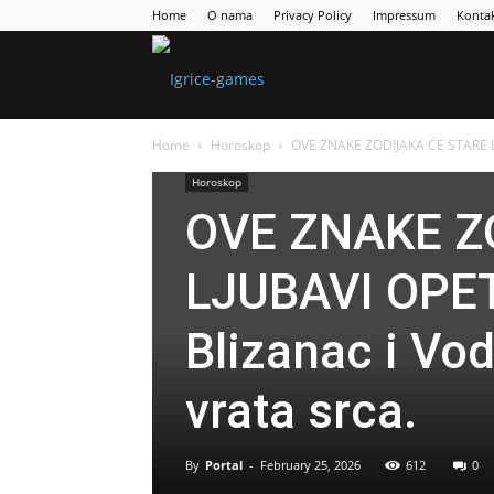
Home
O nama
Privacy Policy
Impressum
Konta
Games
Home
Horoskop
OVE ZNAKE ZODIJAKA ĆE STARE LJU
Portal
Horoskop
OVE ZNAKE Z
LJUBAVI OPET
Blizanac i Vod
vrata srca.
By
Portal
-
February 25, 2026
612
0