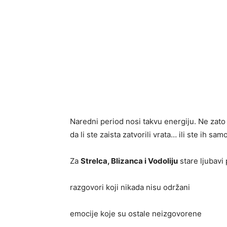
Naredni period nosi takvu energiju. Ne zato
da li ste zaista zatvorili vrata… ili ste ih samo
Za
Strelca, Blizanca i Vodoliju
stare ljubavi
razgovori koji nikada nisu održani
emocije koje su ostale neizgovorene