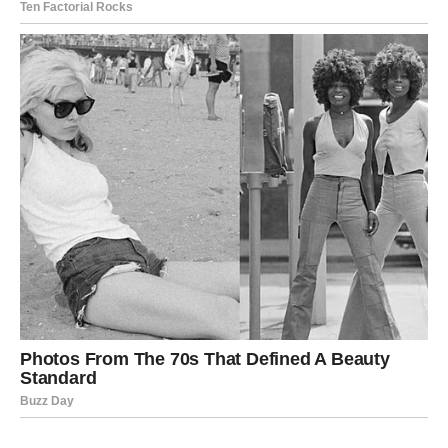
NAJVAŽNIJA PORUKA
ZVIJEZDA
Ovnovi, ono što vam dolazi nije slučajno.
To je odgovor koji ste prizivali svojim mislima, željama i
nadom.
To je vijest koja donosi olakšanje.
To je poruka koja vraća osmijeh.
I to je početak perioda tokom kojeg ćete mnogo češće
osjećati sreću nego brigu.
Zato obratite pažnju na znakove, razgovore i ljude koji
vam dolaze u narednim danima.