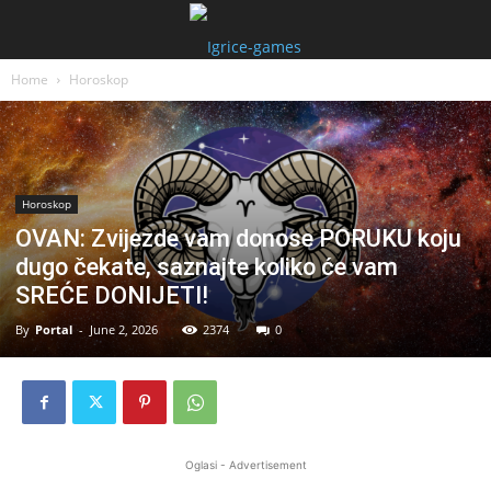
Home
Horoskop
Horoskop
OVAN: Zvijezde vam donose PORUKU koju
dugo čekate, saznajte koliko će vam
SREĆE DONIJETI!
By
Portal
-
June 2, 2026
2374
0
Oglasi - Advertisement