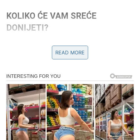
KOLIKO ĆE VAM SREĆE
DONIJETI?
Mnogo više nego što sada mislite.
READ MORE
Ova poruka neće riješiti samo jednu situaciju.
Ona će pokrenuti niz događaja koji vode prema većem
zadovoljstvu, većem miru i mnogo ljepšim danima.
Ponekad je dovoljan jedan odgovor da promijeni
raspoloženje za cijeli mjesec.
A upravo to se sada događa vama.