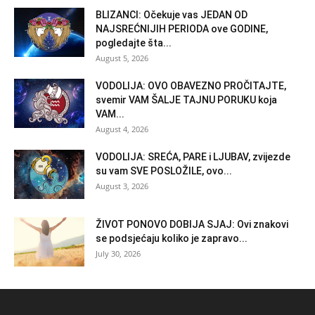
BLIZANCI: Očekuje vas JEDAN OD
NAJSREĆNIJIH PERIODA ove GODINE,
pogledajte šta...
August 5, 2026
VODOLIJA: OVO OBAVEZNO PROČITAJTE,
svemir VAM ŠALJE TAJNU PORUKU koja
VAM...
August 4, 2026
VODOLIJA: SREĆA, PARE i LJUBAV, zvijezde
su vam SVE POSLOŽILE, ovo...
August 3, 2026
ŽIVOT PONOVO DOBIJA SJAJ: Ovi znakovi
se podsjećaju koliko je zapravo...
July 30, 2026