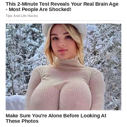
Neko bi mogao napraviti prvi korak.
A vi ćete konačno znati na čemu ste.
JEDNA STVAR POSTAJE JASNA
Dugo ste imali osjećaj da stojite između prošlosti i
budućnosti.
Da čekate znak koji će vam pokazati kojim putem krenuti.
Zvijezde sada poručuju da taj znak dolazi.
I pomoći će vam da donesete odluku koja vam donosi
mnogo više mira.