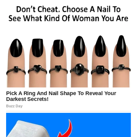
Jer jedna poruka koju dugo čekate mogla bi promijeniti
mnogo više nego što sada možete zamisliti.