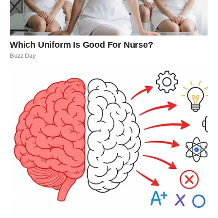
Prilika koja donosi napredak.
Ili potvrda da se sav trud koji ste ulagali konačno počinje
isplaćivati.
Zvijezde pokazuju da ćete imati veliki razlog za
zadovoljstvo.
EMOCIJE POSTAJU JAČE
Ako čekate poruku od osobe koja vam je važna, moguće
je da upravo sada dolazi razvoj događaja koji vraća nadu i
optimizam.
Neko bi mogao pokazati osjećaje koje je dugo skrivao.