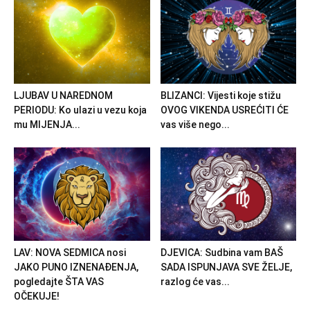
LJUBAV U NAREDNOM
BLIZANCI: Vijesti koje stižu
PERIODU: Ko ulazi u vezu koja
OVOG VIKENDA USREĆITI ĆE
mu MIJENJA...
vas više nego...
LAV: NOVA SEDMICA nosi
DJEVICA: Sudbina vam BAŠ
JAKO PUNO IZNENAĐENJA,
SADA ISPUNJAVA SVE ŽELJE,
pogledajte ŠTA VAS
razlog će vas...
OČEKUJE!