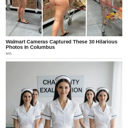
NOVAC I POSAO DOBIJAJU
POZITIVAN ZAOKRET
Za mnoge Ovnove ova vijest mogla bi biti povezana sa
finansijama ili poslom.
Moguća je ponuda koju dugo čekate.