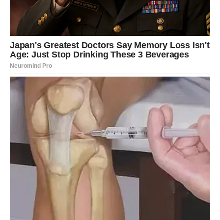
mnogo sreće, nježnosti i osjećaj da konačno niste sami.
Ovnovi koji su u vezi mogli bi riješiti probleme koji ih
dugo opterećuju. Pred vama su iskreni razgovori, mnogo
više pažnje i emocije koje će vašu vezu učiniti jačom
nego ikada prije.
Jedna osoba mogla bi promijeniti
vašu budućnost
Zvijezde pokazuju da će jedna osoba igrati veoma važnu
ulogu u vašem životu tokom narednog perioda.
To može biti neko iz prošlosti, ali i osoba koju ste
nedavno upoznali. Upravo zahvaljujući toj osobi mogli
biste donijeti veoma važnu odluku koja će kasnije