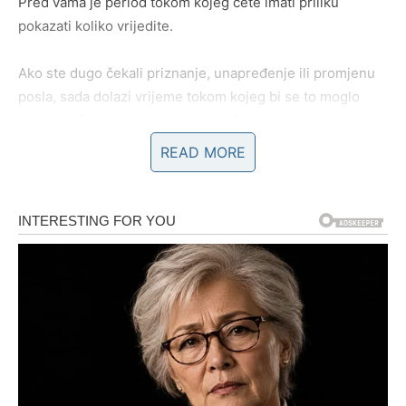
Pred vama je period tokom kojeg ćete imati priliku
pokazati koliko vrijedite.
Ako ste dugo čekali priznanje, unapređenje ili promjenu
posla, sada dolazi vrijeme tokom kojeg bi se to moglo
ostvariti. Posebno će sreće imati Ovnovi koji planiraju
pokrenuti novi posao ili već duže vrijeme razmišljaju o
READ MORE
velikim promjenama.
Zvijezde vam poručuju da ne sumnjate u sebe jer sada
imate priliku ostvariti ono što ste dugo smatrali
nemogućim.