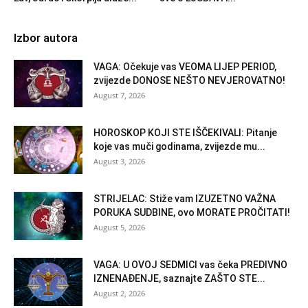
Izbor autora
VAGA: Očekuje vas VEOMA LIJEP PERIOD,
zvijezde DONOSE NEŠTO NEVJEROVATNO!
August 7, 2026
HOROSKOP KOJI STE IŠČEKIVALI: Pitanje
koje vas muči godinama, zvijezde mu...
August 3, 2026
STRIJELAC: Stiže vam IZUZETNO VAŽNA
PORUKA SUDBINE, ovo MORATE PROČITATI!
August 5, 2026
VAGA: U OVOJ SEDMICI vas čeka PREDIVNO
IZNENAĐENJE, saznajte ZAŠTO STE...
August 2, 2026