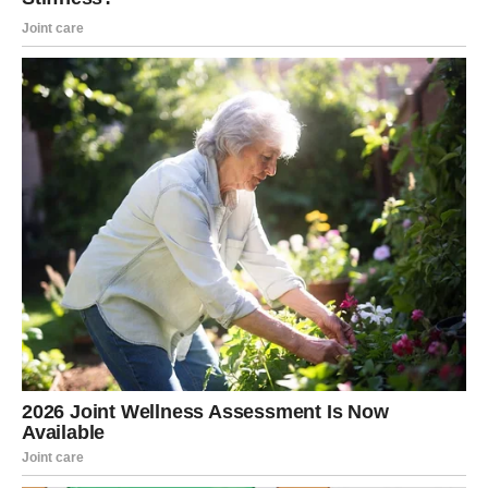
važne odluke koje bi kasnije mogle potpuno promijeniti
njihov život.
Sudbina vam konačno vraća
osmijeh
Sve ono dobro što ste činili drugima sada vam se polako
vraća. Zvijezde pokazuju da ste prošli kroz težak period
upravo zato da biste sada mogli ući u mnogo srećniju
životnu fazu.
Pred vama su dani tokom kojih biste mogli ostvariti ono
što ste dugo priželjkivali. Novac, ljubav i lijepe emocije
polako dolaze u vaš život, a vi ćete konačno osjetiti kako
izgleda kada sreća stane na vašu stranu.