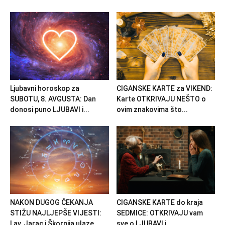
Ljubavni horoskop za
CIGANSKE KARTE za VIKEND:
SUBOTU, 8. AVGUSTA: Dan
Karte OTKRIVAJU NEŠTO o
donosi puno LJUBAVI i...
ovim znakovima što...
NAKON DUGOG ČEKANJA
CIGANSKE KARTE do kraja
STIŽU NAJLJEPŠE VIJESTI:
SEDMICE: OTKRIVAJU vam
Lav, Jarac i Škorpija ulaze...
sve o LJUBAVI i...