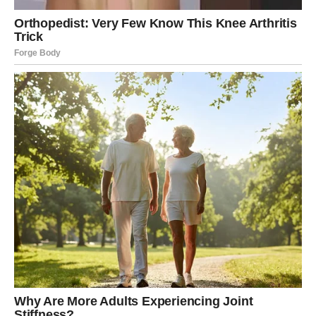
potpuno promijeniti vaš život.
Mnogi Ovnovi će kroz taj odnos dobiti podršku, motivaciju
i snagu koja im je dugo nedostajala.
Vaša energija postaje mnogo jača
Najveća promjena koja vam dolazi jeste ona unutrašnja.
Tokom ostatka maja osjećaćete mnogo više energije,
samopouzdanja i želje za uspjehom. Problemi koji su vas
ranije iscrpljivali polako gube svoju moć nad vama.
Konačno ćete početi vjerovati da možete ostvariti ono što
želite i da vas ništa više ne može zaustaviti.
Mnogi Ovnovi će tokom ovog perioda donijeti veoma