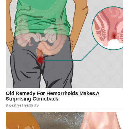
Do kraja maja ništa više neće biti
isto
Ostatak maja za vas neće biti običan period. Ovo je
vrijeme tokom kojeg biste mogli napraviti veliki korak
naprijed i ostaviti iza sebe sve ono što vas je dugo
opterećivalo.
Zvijezde vam poručuju da ne odustajete od svojih snova
jer vam dolaze dani tokom kojih biste mogli shvatiti da je
sreća mnogo bliže nego što mislite.