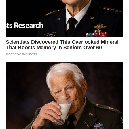
Nova ljubav vam dolazi onda k
ada
je najmanje očekujete
Pored finansijskog uspjeha, ostatak maja donosi vam
ogromnu sreću i na polju emocija.
Ako ste dugo bili usamljeni ili razočarani, sada dolazi
vrijeme tokom kojeg biste mogli upoznati osobu koja će
vam potpuno promijeniti pogled na ljubav.
Jedan susret mogao bi probuditi emocije kakve dugo
niste osjetili. Ta osoba mogla bi u vaš život donijeti