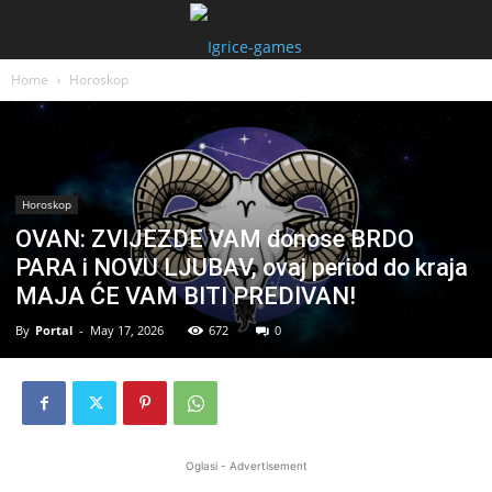
Home
Horoskop
Horoskop
OVAN: ZVIJEZDE VAM donose BRDO
PARA i NOVU LJUBAV, ovaj period do kraja
MAJA ĆE VAM BITI PREDIVAN!
By
Portal
-
May 17, 2026
672
0
Oglasi - Advertisement