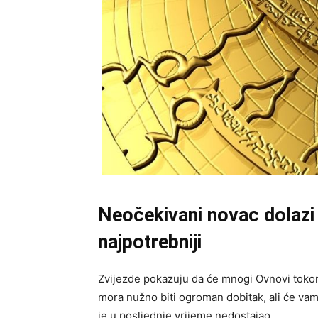
Neočekivani novac dolazi
najpotrebniji
Zvijezde pokazuju da će mnogi Ovnovi tokom
mora nužno biti ogroman dobitak, ali će vam 
je u posljednje vrijeme nedostajao.