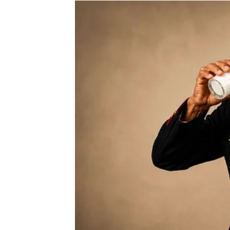
raspoloženje. Zvijezde vam savjetuju da ne 
izlaske i spontane situacije dolazi sreća ko
Moguće je i kraće putovanje ili neočekivan 
vikend, ali na veoma pozitivan način.