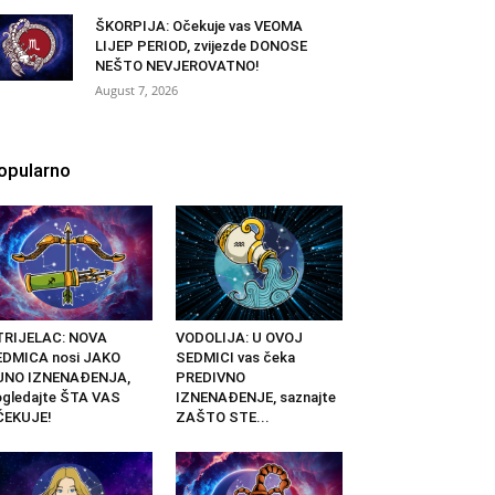
ŠKORPIJA: Očekuje vas VEOMA
LIJEP PERIOD, zvijezde DONOSE
NEŠTO NEVJEROVATNO!
August 7, 2026
opularno
TRIJELAC: NOVA
VODOLIJA: U OVOJ
EDMICA nosi JAKO
SEDMICI vas čeka
UNO IZNENAĐENJA,
PREDIVNO
gledajte ŠTA VAS
IZNENAĐENJE, saznajte
ČEKUJE!
ZAŠTO STE...