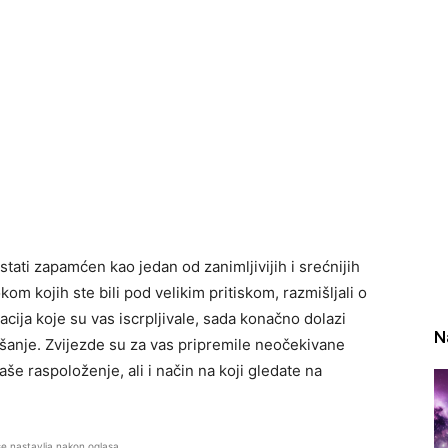
tati zapamćen kao jedan od zanimljivijih i srećnijih
om kojih ste bili pod velikim pritiskom, razmišljali o
acija koje su vas iscrpljivale, sada konačno dolazi
N
akšanje. Zvijezde su za vas pripremile neočekivane
še raspoloženje, ali i način na koji gledate na
se nastavlja nakon oglasa