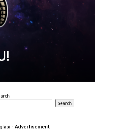
U!
earch
Search
glasi - Advertisement