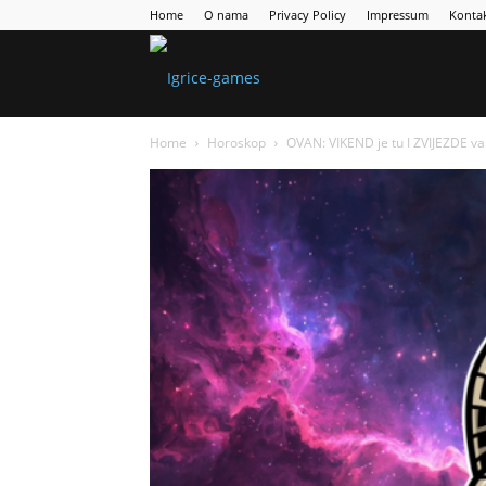
Home
O nama
Privacy Policy
Impressum
Konta
Games
Home
Horoskop
OVAN: VIKEND je tu I ZVIJEZDE
Portal