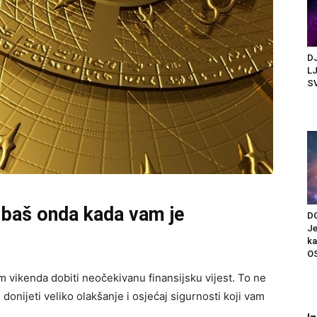
DJ
LJ
SV
 baš onda kada vam je
D
Je
k
OS
 vikenda dobiti neočekivanu finansijsku vijest. To ne
donijeti veliko olakšanje i osjećaj sigurnosti koji vam