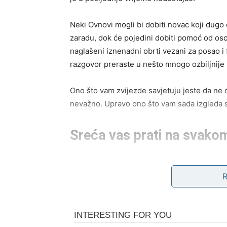
Neki Ovnovi mogli bi dobiti novac koji dugo č
zaradu, dok će pojedini dobiti pomoć od oso
naglašeni iznenadni obrti vezani za posao i
razgovor preraste u nešto mnogo ozbiljnije i
Ono što vam zvijezde savjetuju jeste da ne 
nevažno. Upravo ono što vam sada izgleda s
Sreća vas prati na svako
Ovaj vikend nosi veoma posebnu energiju z
nego inače. Ljudi će biti prijatniji prema va
vas ranije nervirale sada vam više neće djelo
Mnogi Ovnovi će poželjeti da više izlaze, dr