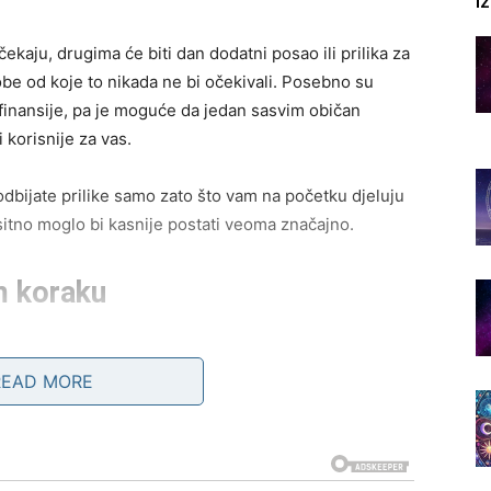
I
ekaju, drugima će biti dan dodatni posao ili prilika za
be od koje to nikada ne bi očekivali. Posebno su
 finansije, pa je moguće da jedan sasvim običan
 korisnije za vas.
odbijate prilike samo zato što vam na početku djeluju
itno moglo bi kasnije postati veoma značajno.
m koraku
a Ovnove. Imaćete osjećaj da vam sve ide mnogo lakše
ma, komunikacija će biti bolja, a mnoge stvari koje su
READ MORE
vati toliko važno.
uže se i provedu vrijeme s ljudima koji im popravljaju