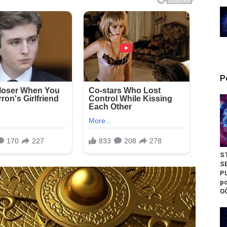
P
S
S
P
po
O