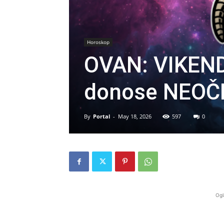
Horoskop
OVAN: VIKEND
donose NEOČ
By
Portal
-
May 18, 2026
597
0
Ogl