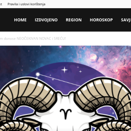
kt
Pravila i uslovi korištenja
HOME
IZDVOJENO
REGION
HOROSKOP
SAVJ
 vam donose NEOČEKIVAN NOVAC i SREĆU!