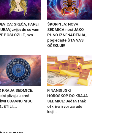
EVICA: SREĆA, PARE i
ŠKORPIJA: NOVA
UBAV, zvijezde su vam
SEDMICA nosi JAKO
E POSLOŽILE, ovo...
PUNO IZNENAĐENJA,
pogledajte ŠTA VAS
OČEKUJE!
O KRAJA SEDMICE:
FINANSIJSKI
dni plivaju u sreći
HOROSKOP DO KRAJA
akvu ODAVNO NISU
SEDMICE: Jedan znak
JETILI,...
otkriva izvor zarade
koji...