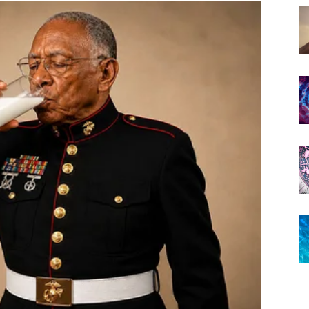
ostajete zatvoreni kod kuće jer upravo kroz druženje,
ju dugo čekate.
poziv koji će vam potpuno promijeniti planove za