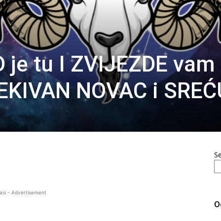
 je tu I ZVIJEZDE vam
EKIVAN NOVAC i SREĆ
S
asi - Advertisement
O