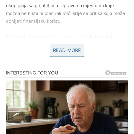
okupljanja sa prijateljima. Upravo na mjestu na koje
možda ne biste ni planirali otići krije se prilika koja može
donijeti finansijsku korist.
Budite otvoreni za nove razgovore i pažljivo slušajte ono
što vam drugi govore.
READ MORE
Vrijeme je da razmišljate o budućnosti
Ovaj vikend nije važan samo zbog novca koji vam dolazi.
Zvijezde pokazuju da ćete dobiti motivaciju da počnete
razmišljati o većim ciljevima.
Možda ćete odlučiti da pokrenete nešto novo, ostvarite
davno zamišljeni plan ili napravite potez koji će vam
donijeti mnogo veću sigurnost u narednim mjesecima.