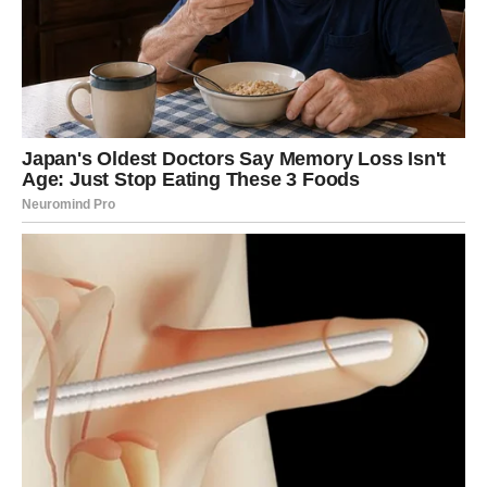
Ljubav dolazi onda kada je
najmanje očekujete
Na polju emocija očekuje vas pravo iznenađenje.
Ako ste slobodni, postoji velika mogućnost da upoznate
osobu koja će vas osvojiti već pri prvom razgovoru. Ono