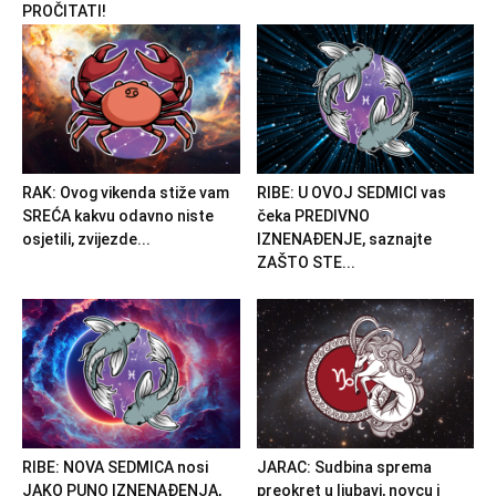
PROČITATI!
RAK: Ovog vikenda stiže vam
RIBE: U OVOJ SEDMICI vas
SREĆA kakvu odavno niste
čeka PREDIVNO
osjetili, zvijezde...
IZNENAĐENJE, saznajte
ZAŠTO STE...
RIBE: NOVA SEDMICA nosi
JARAC: Sudbina sprema
JAKO PUNO IZNENAĐENJA,
preokret u ljubavi, novcu i