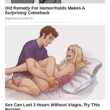
razgovora koji će dodatno učvrstiti vaš odnos.
Moguće je da ćete zajedno donijeti odluku koja će
pozitivno uticati na vašu zajedničku budućnost.
Sreća vas prati na svakom koraku
Ovaj vikend donosi mnogo više od finansijske koristi i
lijepih emocija.
Bićete okruženi ljudima koji vam žele dobro, a mnoge
okolnosti razvijaće se u vašu korist. Imaćete osjećaj da
vam gotovo sve polazi za rukom i da vam se otvaraju
vrata koja su dugo bila zatvorena.
Takva energija pomoći će vam da sa mnogo više
samopouzdanja gledate prema narednim sedmicama.