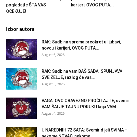
pogledajte ŠTA VAS
karijeri, OVOG PUTA...
OČEKUJE!
Izbor autora
RAK: Sudbina sprema preokret u ljubavi,
novcu i karijeri, OVOG PUTA...
August 6, 2026
RAK: Sudbina vam BAŠ SADA ISPUNJAVA
SVE ŽELJE, razlog će vas...
August 3, 2026
VAGA: OVO OBAVEZNO PROČITAJTE, svemir
VAM ŠALJE TAJNU PORUKU koja VAM...
August 4, 2026
U NAREDNIH 72 SATA: Svemir dijeli SVIMA –
nekome NOVAC, nekome...