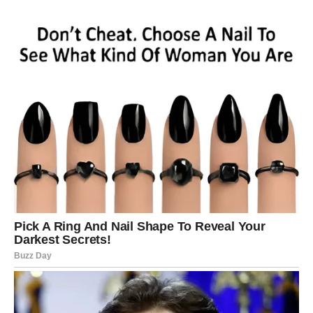
i finansijskog napretka. Novac i lijepe emocije stižu iz
pravca iz kojeg ih niste očekivali, zbog čega će vas mnogi
događaji iskreno iznenaditi.
Prihvatite pozive za druženja, budite otvoreni za nova
poznanstva i ne odbijajte razgovore koji vam na prvi
pogled djeluju beznačajno. Upravo u njima kriju se prilike
koje mogu promijeniti mnogo toga u vašem životu.
Zvijezde jasno pokazuju da ćete ovaj vikend pamtiti po
osmijesima, lijepim vijestima i osjećaju da vam život
konačno donosi ono što ste dugo priželjkivali. Ljubav,
novac i sreća sada kucaju na vaša vrata – potrebno je
samo da ih dočekate otvorenog srca.