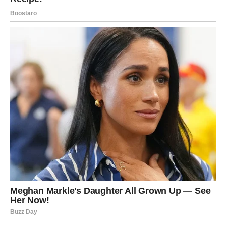
Jedna želja mogla bi postati stvarnost
Zvijezde pokazuju da ćete ovog vikenda napraviti važan
korak prema ostvarenju cilja koji vam je već dugo u
mislima.
To može biti nešto povezano sa poslom, privatnim
životom ili planom koji ste dugo odlagali.
Kada budete vidjeli prve rezultate, shvatićete da je
upravo sada pravo vrijeme da vjerujete sebi više nego
ikada.
Završna poruka zvijezda za Ovna
Pred vama je vikend koji donosi energiju uspjeha, ljubavi