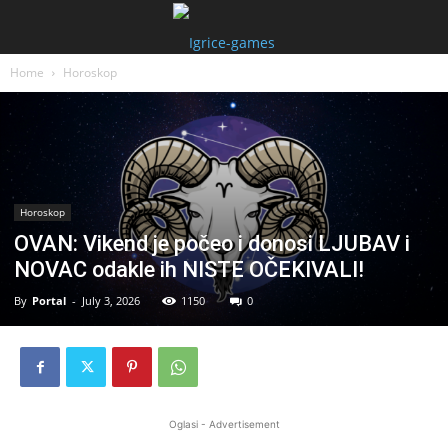
Home
Horoskop
Horoskop
OVAN: Vikend je počeo i donosi LJUBAV i
NOVAC odakle ih NISTE OČEKIVALI!
By
Portal
-
July 3, 2026
1150
0
Oglasi - Advertisement