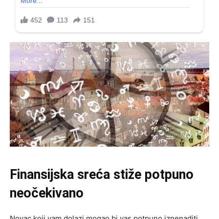
Finansijska sreća stiže potpuno
neočekivano
Novac koji vam dolazi mogao bi vas potpuno iznenaditi.