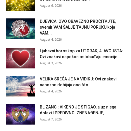
August 6, 2026
DJEVICA: OVO OBAVEZNO PROČITAJTE,
svemir VAM ŠALJE TAJNU PORUKU koja
VAM...
August 4, 2026
Ljubavni horoskop za UTORAK, 4. AVGUSTA:
Ovi znakovi napokon oslobađaju emocije...
August 3, 2026
VELIKA SREĆA JE NA VIDIKU: Ovi znakovi
napokon dobijaju ono što...
August 4, 2026
BLIZANCI: VIKEND JE STIGAO, a uz njega
dolazi I PREDIVNO IZNENAĐENJE,...
August 7, 2026