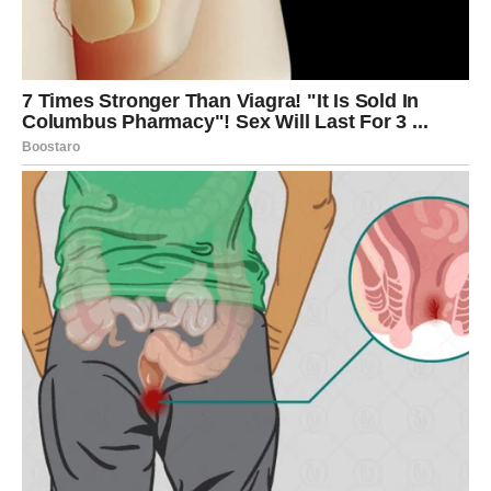
što će vas posebno iznenaditi jeste mjesto ili okolnost u
kojoj će doći do tog susreta. Sve će djelovati sasvim
obično, ali će se vrlo brzo pretvoriti u nešto mnogo
zanimljivije.
Zvijezde pokazuju da između vas može nastati snažna
privlačnost koja će vas podstaći da ovoj osobi pružite
priliku.
Zauzeti Ovnovi doživljavaju lijepo
iznenađenje
Ako ste u vezi ili braku, partner će vas prijatno iznenaditi
pažnjom, riječima ili gestom koja će vam pokazati koliko
mu značite.
Pred vama su dani puni nježnosti, zajedničkih planova i