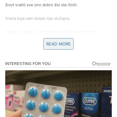
život vratiti sve ono dobro što ste činili.
Sreća koja vam dolazi nije slučajna.
Ona je rezultat svega što ste prošli i svega što ste
nesebično davali drugima.
READ MORE