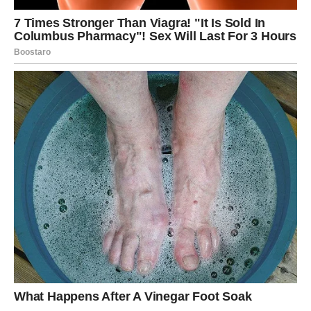
Zašto ste baš vi zaslužili ovu
sreću?
Zvijezde imaju jasan odgovor.
Zato što niste odustali kada je bilo najteže.
Zato što ste ostali vjerni sebi čak i onda kada su vas drugi
razočaravali.
Zato što ste nastavili vjerovati u bolje sutra čak i kada nije
bilo mnogo razloga za optimizam.
Sudbina cijeni hrabrost, iskrenost i veliko srce, a upravo
su to osobine koje vas izdvajaju.