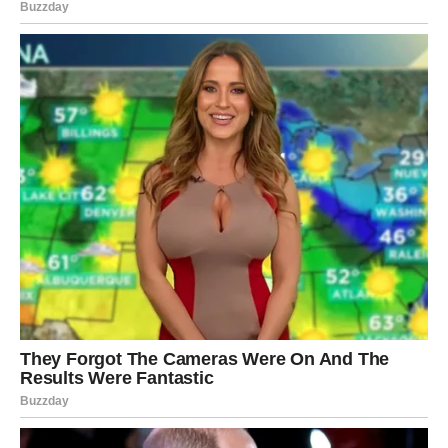
Dolazi period koji ćete dugo
pamtiti
Pred vama su dani puni emocija, lijepih iznenađenja i
trenutaka koji će vam ostati u sjećanju.
Mnogi Ovnovi će uskoro imati osjećaj da se nalaze na
početku potpuno novog životnog poglavlja.
Poglavlja u kojem ima mnogo više osmijeha nego suza,
mnogo više ljubavi nego sumnji i mnogo više sreće nego
briga.
Najljepša poruka zvijezda za
Ovnove