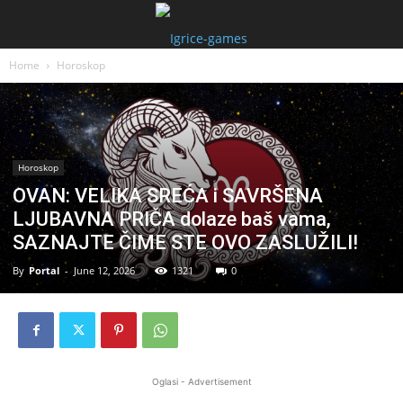
Home
Horoskop
Horoskop
OVAN: VELIKA SREĆA i SAVRŠENA
LJUBAVNA PRIČA dolaze baš vama,
SAZNAJTE ČIME STE OVO ZASLUŽILI!
By
Portal
-
June 12, 2026
1321
0
Oglasi - Advertisement