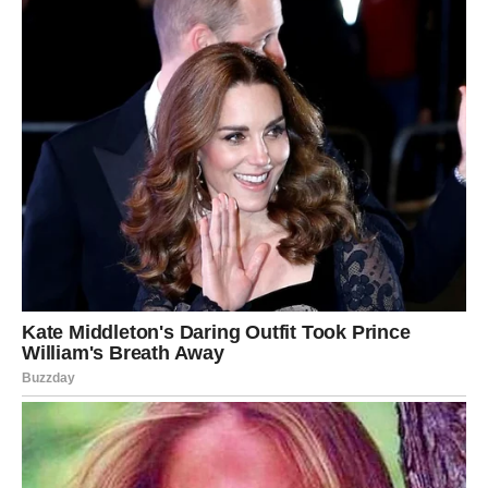
Dragi Ovnovi, velika sreća i savršena ljubavna priča zaista
kucaju na vaša vrata. Ono što dolazi moglo bi vam donijeti
osjećaj ispunjenosti kakav dugo niste osjetili. Pred vama
su susreti, razgovori i događaji koji će vas podsjetiti da
život uvijek pronađe način da nagradi one koji nisu
izgubili vjeru u ljubav. Sudbina vam sprema posebne
trenutke, a mnogi od vas uskoro će shvatiti da su upravo
oni postali glavni junaci jedne predivne ljubavne priče.
Zvijezde vam poručuju da otvorite srce, jer ono što dolazi
moglo bi biti ljepše od svega što ste do sada zamišljali.