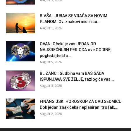
BIVŠA LJUBAV SE VRAĆA SA NOVIM
PLANOM: Ovi znakovi mislili su...
August 1, 2026
OVAN: Očekuje vas JEDAN OD
NAJSREĆNIJIH PERIODA ove GODINE,
pogledajte šta...
August 5, 2026
BLIZANCI: Sudbina vam BAŠ SADA
ISPUNJAVA SVE ŽELJE, razlog će vas...
August 3, 2026
FINANSIJSKI HOROSKOP ZA OVU SEDMICU:
Dok jedan znak čeka neplanirani trošak,...
August 2, 2026