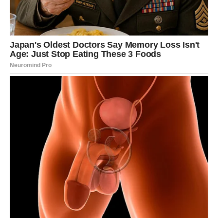
Velika sreća prati vas na svakom
koraku
Osim ljubavi, pred vama je i period tokom kojeg će se
mnoge stvari odvijati u vašu korist.
Situacije koje su vas ranije opterećivale počeće da se
rješavaju.
Dobićete odgovore koje dugo čekate.
Mnogi planovi počeće da se ostvaruju mnogo lakše nego
ranije.
Imaćete osjećaj da vas sreća prati gdje god krenete.