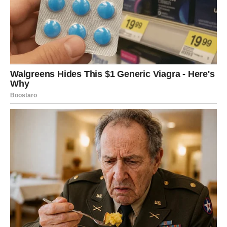
Jedna osoba mogla bi promijeniti
cijeli vaš život
Postoji mogućnost da će se u vašem životu pojaviti osoba
koja će imati poseban uticaj na vašu budućnost.
To ne mora biti samo ljubavni partner.
To može biti neko ko će vam vratiti vjeru u ljude, pokazati
vam koliko vrijedite i pomoći vam da na život gledate
mnogo pozitivnije.
Njeno prisustvo donijeće vam osjećaj sigurnosti, mira i
sreće.
Zvijezde pokazuju da je pred vama poznanstvo koje neće
biti slučajno.