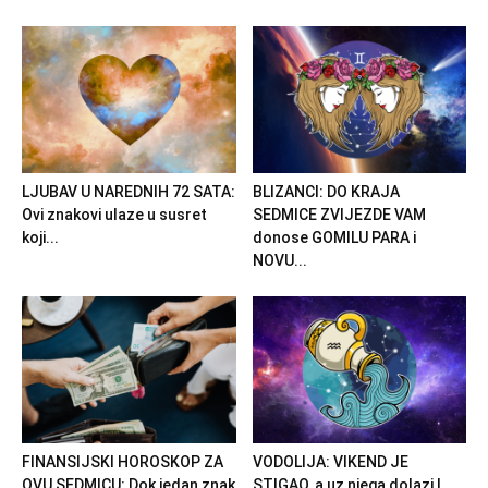
LJUBAV U NAREDNIH 72 SATA:
BLIZANCI: DO KRAJA
Ovi znakovi ulaze u susret
SEDMICE ZVIJEZDE VAM
koji...
donose GOMILU PARA i
NOVU...
FINANSIJSKI HOROSKOP ZA
VODOLIJA: VIKEND JE
OVU SEDMICU: Dok jedan znak
STIGAO, a uz njega dolazi I