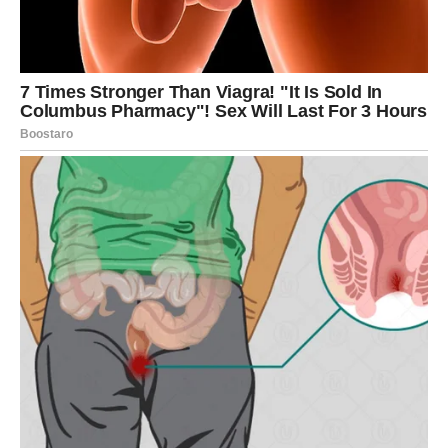
Zvijezde pokazuju da u vašem životu postoji osoba koja
iskreno vjeruje u vas i želi vam pomoći više nego što
mislite.
Ta osoba mogla bi imati veoma važnu ulogu u vašem
poslovnom ili finansijskom napretku.
Mnogi Ovnovi će upravo zahvaljujući jednom savjetu,
razgovoru ili podršci napraviti veliki korak prema uspjehu.
VRIJEME JE DA PRESTANETE
ŽIVJETI U STRAHU OD
BUDUĆNOSTI
Previše ste energije trošili brinući o stvarima koje još