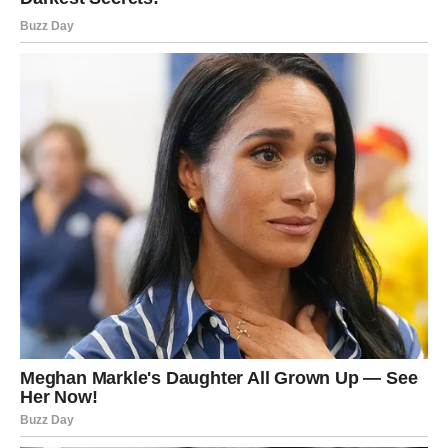
pripremali za ono što sada dolazi.
A ono što dolazi moglo bi vam potpuno promijeniti život.
Zvijezde vam donose mnogo jaču energiju uspjeha,
novca i sigurnosti.
Mnogi Ovnovi će tokom ovog perioda konačno uspjeti
ostvariti ono što su dugo priželjkivali i osjetiti da se trud
konačno isplatio.
Zato ne ignorišite znakove koje vam sudbina šalje.
Baš u ovom periodu mogli biste napraviti veliki korak
prema životu o kojem dugo maštate.