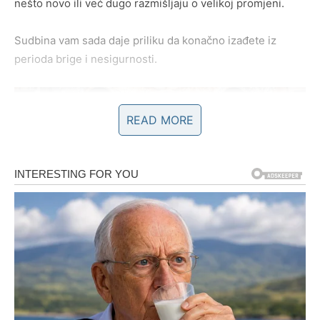
nešto novo ili već dugo razmišljaju o velikoj promjeni.
Sudbina vam sada daje priliku da konačno izađete iz
perioda brige i nesigurnosti.
READ MORE
VELIKI PREOKRET STIŽE ONDA
KADA PRESTANETE SUMNJATI