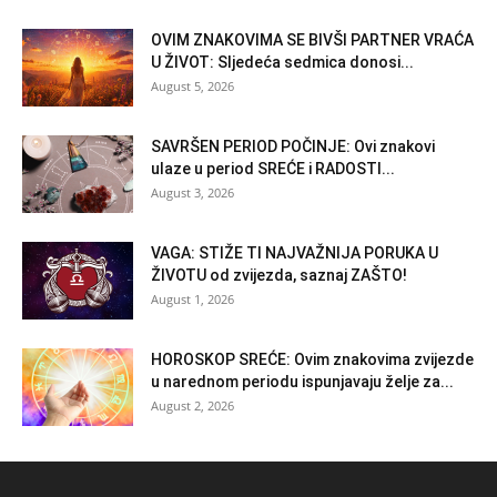
OVIM ZNAKOVIMA SE BIVŠI PARTNER VRAĆA
U ŽIVOT: Sljedeća sedmica donosi...
August 5, 2026
SAVRŠEN PERIOD POČINJE: Ovi znakovi
ulaze u period SREĆE i RADOSTI...
August 3, 2026
VAGA: STIŽE TI NAJVAŽNIJA PORUKA U
ŽIVOTU od zvijezda, saznaj ZAŠTO!
August 1, 2026
HOROSKOP SREĆE: Ovim znakovima zvijezde
u narednom periodu ispunjavaju želje za...
August 2, 2026