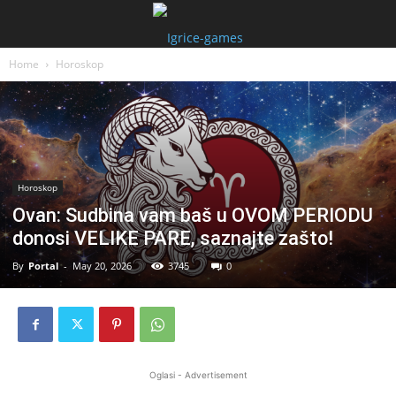
Home
Horoskop
Horoskop
Ovan: Sudbina vam baš u OVOM PERIODU
donosi VELIKE PARE, saznajte zašto!
By
Portal
-
May 20, 2026
3745
0
Oglasi - Advertisement