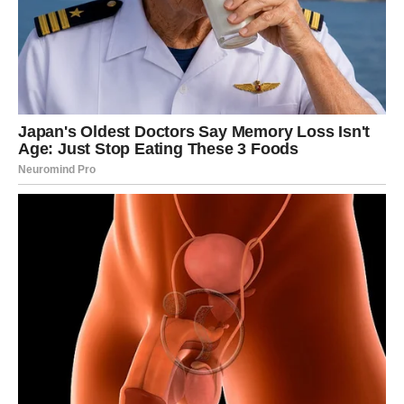
U SEBE
U posljednje vrijeme često ste imali osjećaj da drugi ljudi
ne vide vaš trud i koliko se zapravo borite.
Ali zvijezde vam sada jasno poručuju — dolazi vrijeme
kada će vaš rad konačno biti primijećen i nagrađen.
Mnogi Ovnovi će tokom narednog perioda osjetiti veliko
olakšanje jer će se finansijska situacija početi popravljati
mnogo brže nego što trenutno očekuju.
Ono što je najvažnije jeste da ne odustanete baš sada.
OSOBA KOJA VAM ŽELI DOBRO
IGRA VAŽNU ULOGU