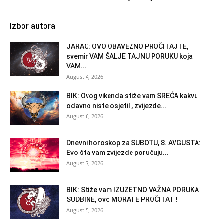
Izbor autora
JARAC: OVO OBAVEZNO PROČITAJTE,
svemir VAM ŠALJE TAJNU PORUKU koja
VAM...
August 4, 2026
BIK: Ovog vikenda stiže vam SREĆA kakvu
odavno niste osjetili, zvijezde...
August 6, 2026
Dnevni horoskop za SUBOTU, 8. AVGUSTA:
Evo šta vam zvijezde poručuju...
August 7, 2026
BIK: Stiže vam IZUZETNO VAŽNA PORUKA
SUDBINE, ovo MORATE PROČITATI!
August 5, 2026