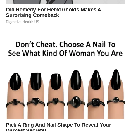
nisu ni došle.
Često ste sumnjali u sebe i svoje mogućnosti čak i onda
kada ste bili mnogo sposobniji od drugih ljudi oko vas.
Ali sudbina vam sada pokazuje da dolazi period tokom
kojeg ćete konačno shvatiti koliko zapravo vrijedite.
PRED VAMA JE PERIOD
FINANSIJSKE SREĆE I VELIKIH
PROMJENA
Sve kroz šta ste prošli nije bilo uzalud.
Svaka prepreka, svaki težak trenutak i svaki period tokom
kojeg ste mislili da više ne možete dalje zapravo su vas